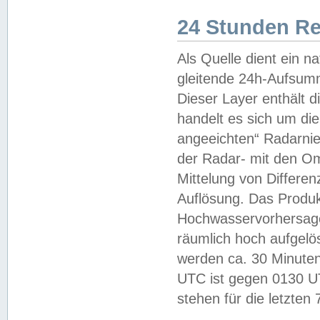
24 Stunden R
Als Quelle dient ein n
gleitende 24h-Aufsum
Dieser Layer enthält
handelt es sich um di
angeeichten“ Radarnie
der Radar- mit den O
Mittelung von Differe
Auflösung. Das Produk
Hochwasservorhersagez
räumlich hoch aufgelö
werden ca. 30 Minuten
UTC ist gegen 0130 UTC
stehen für die letzten