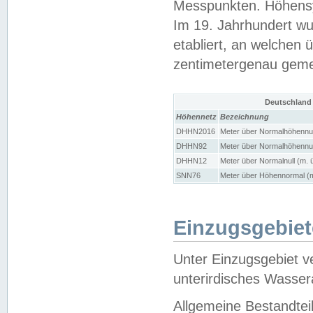
Messpunkten. Höhensy
Im 19. Jahrhundert wu
etabliert, an welchen 
zentimetergenau gem
Deutschland
Höhennetz
Bezeichnung
DHHN2016
Meter über Normalhöhennul
DHHN92
Meter über Normalhöhennul
DHHN12
Meter über Normalnull (m. 
SNN76
Meter über Höhennormal (m
Einzugsgebiet
Unter Einzugsgebiet v
unterirdisches Wasser
Allgemeine Bestandtei