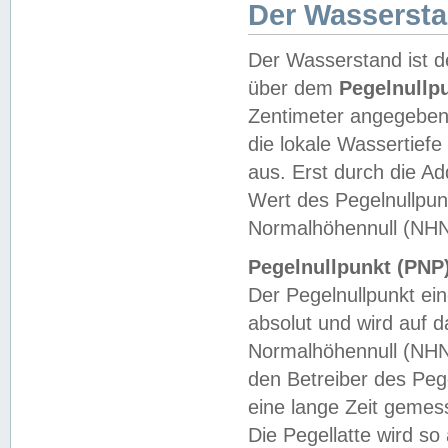
Der Wasserst
Der Wasserstand ist d
über dem
Pegelnullp
Zentimeter angegeben
die lokale Wassertie
aus. Erst durch die A
Wert des Pegelnullpun
Normalhöhennull (NHN
Pegelnullpunkt (PNP)
Der Pegelnullpunkt ei
absolut und wird auf
Normalhöhennull (NHN
den Betreiber des Pege
eine lange Zeit geme
Die Pegellatte wird s