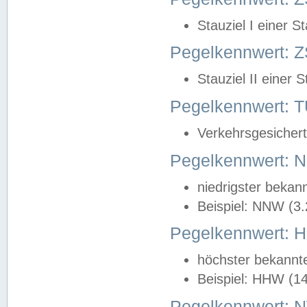
Stauziel I einer S
Pegelkennwert: Z
Stauziel II einer 
Pegelkennwert:
Verkehrsgesichert
Pegelkennwert:
niedrigster bekan
Beispiel: NNW (3
Pegelkennwert:
höchster bekannt
Beispiel: HHW (1
Pegelkennwert: 