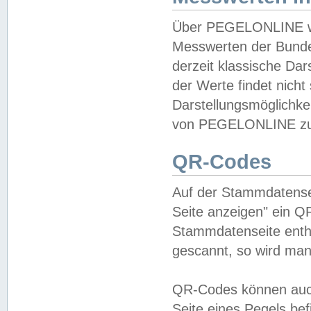
Über PEGELONLINE wer
Messwerten der Bundes
derzeit klassische Da
der Werte findet nicht 
Darstellungsmöglichkei
von PEGELONLINE zu 
QR-Codes
Auf der Stammdatensei
Seite anzeigen" ein Q
Stammdatenseite enthä
gescannt, so wird man
QR-Codes können auc
Seite eines Pegels be