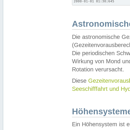
2000-01-01 01:30;645
Astronomische
Die astronomische Gez
(Gezeitenvorausberec
Die periodischen Schw
Wirkung von Mond und
Rotation verursacht.
Diese
Gezeitenvorau
Seeschifffahrt und Hy
Höhensystem
Ein Höhensystem ist e