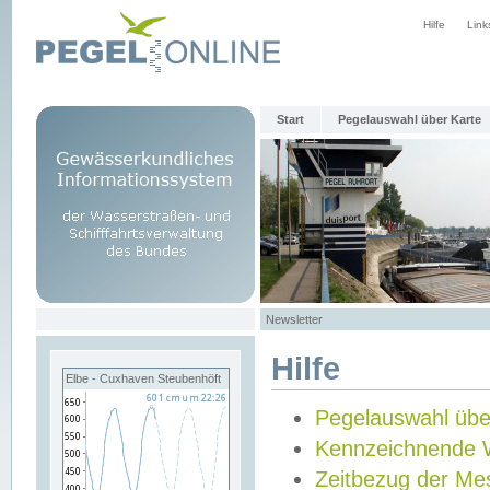
Hilfe
Link
Start
Pegelauswahl über Karte
Newsletter
Hilfe
Elbe - Cuxhaven Steubenhöft
Pegelauswahl übe
Kennzeichnende 
Zeitbezug der Me