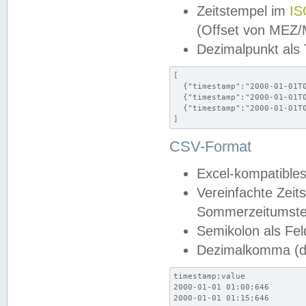
Zeitstempel im
IS
(Offset von MEZ
Dezimalpunkt als
[

  {"timestamp":"2000-01-01T0
  {"timestamp":"2000-01-01T0
  {"timestamp":"2000-01-01T0
]
CSV-Format
Excel-kompatibles
Vereinfachte Zeit
Sommerzeitumstel
Semikolon als Fel
Dezimalkomma (de
timestamp;value

2000-01-01 01:00;646

2000-01-01 01:15;646
