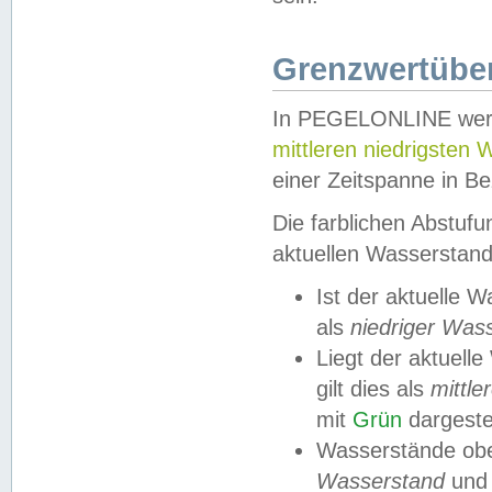
Grenzwertüber
In PEGELONLINE werde
mittleren niedrigsten
einer Zeitspanne in Be
Die farblichen Abstuf
aktuellen Wasserstand
Ist der aktuelle 
als
niedriger Was
Liegt der aktue
gilt dies als
mittle
mit
Grün
dargestel
Wasserstände obe
Wasserstand
und