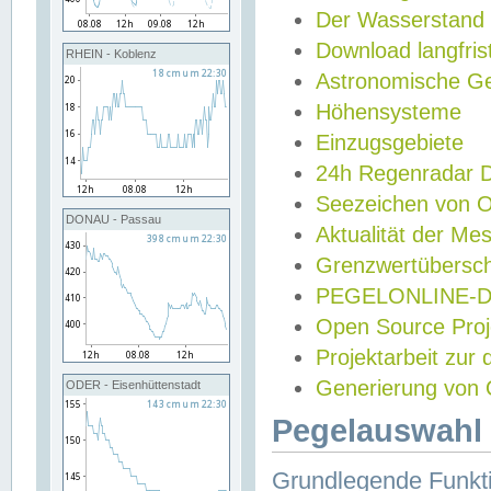
Der Wasserstand
Download langfris
RHEIN - Koblenz
Astronomische Gez
Höhensysteme
Einzugsgebiete
24h Regenradar
Seezeichen von 
DONAU - Passau
Aktualität der Me
Grenzwertübersch
PEGELONLINE-Di
Open Source Projek
Projektarbeit zur
Generierung von 
ODER - Eisenhüttenstadt
Pegelauswahl 
Grundlegende Funkti