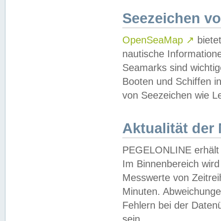
Seezeichen v
OpenSeaMap
↗
biete
nautische Information
Seamarks sind wichtig
Booten und Schiffen i
von Seezeichen wie Le
Aktualität der
PEGELONLINE erhält u
Im Binnenbereich wird 
Messwerte von Zeitreih
Minuten. Abweichungen
Fehlern bei der Daten
sein.