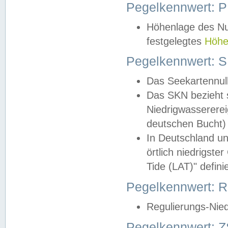
Pegelkennwert: 
Höhenlage des Nul
festgelegtes
Höhe
Pegelkennwert: 
Das Seekartennull
Das SKN bezieht s
Niedrigwassererei
deutschen Bucht) 
In Deutschland un
örtlich niedrigst
Tide (LAT)" definie
Pegelkennwert:
Regulierungs-Nie
Pegelkennwert: Z