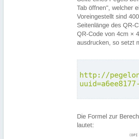
Tab öffnen", welcher 
Voreingestellt sind 4
Seitenlänge des QR-C
QR-Code von 4cm × 4c
ausdrucken, so setzt 
http://pegelo
uuid=a6ee8177
Die Formel zur Berech
lautet:
			(DPI × Druckkantenlänge in cm) ÷ 2,54 = Kantenlänge in Pixel
