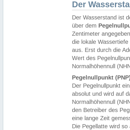
Der Wasserst
Der Wasserstand ist d
über dem
Pegelnullp
Zentimeter angegeben
die lokale Wassertie
aus. Erst durch die A
Wert des Pegelnullpun
Normalhöhennull (NHN
Pegelnullpunkt (PNP)
Der Pegelnullpunkt ei
absolut und wird auf
Normalhöhennull (NHN
den Betreiber des Pege
eine lange Zeit geme
Die Pegellatte wird s