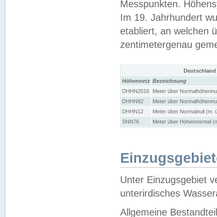
Messpunkten. Höhensy
Im 19. Jahrhundert wu
etabliert, an welchen 
zentimetergenau gem
Deutschland
Höhennetz
Bezeichnung
DHHN2016
Meter über Normalhöhennul
DHHN92
Meter über Normalhöhennul
DHHN12
Meter über Normalnull (m. 
SNN76
Meter über Höhennormal (m
Einzugsgebiet
Unter Einzugsgebiet v
unterirdisches Wasser
Allgemeine Bestandtei