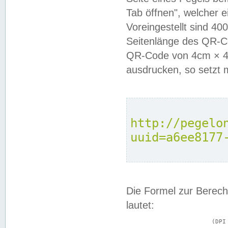
Tab öffnen", welcher 
Voreingestellt sind 4
Seitenlänge des QR-C
QR-Code von 4cm × 4c
ausdrucken, so setzt 
http://pegelo
uuid=a6ee8177
Die Formel zur Berech
lautet:
			(DPI × Druckkantenlänge in cm) ÷ 2,54 = Kantenlänge in Pixel
