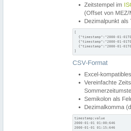
Zeitstempel im
IS
(Offset von MEZ
Dezimalpunkt als
[

  {"timestamp":"2000-01-01T0
  {"timestamp":"2000-01-01T0
  {"timestamp":"2000-01-01T0
]
CSV-Format
Excel-kompatibles
Vereinfachte Zeit
Sommerzeitumstel
Semikolon als Fel
Dezimalkomma (de
timestamp;value

2000-01-01 01:00;646

2000-01-01 01:15;646
