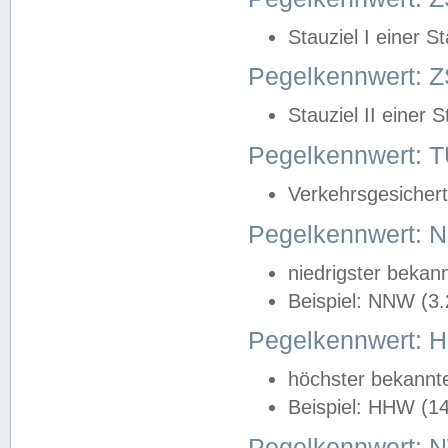
Stauziel I einer S
Pegelkennwert: Z
Stauziel II einer 
Pegelkennwert:
Verkehrsgesichert
Pegelkennwert:
niedrigster bekan
Beispiel: NNW (3
Pegelkennwert:
höchster bekannt
Beispiel: HHW (1
Pegelkennwert: 