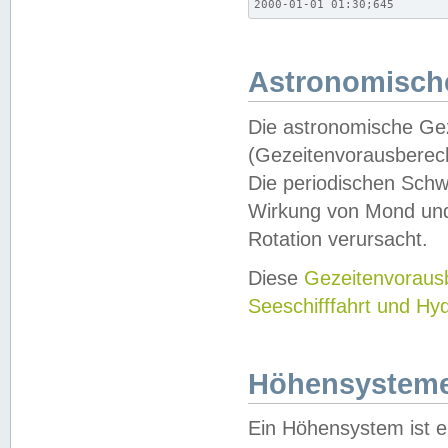
2000-01-01 01:30;645
Astronomische
Die astronomische Gez
(Gezeitenvorausberec
Die periodischen Schw
Wirkung von Mond und
Rotation verursacht.
Diese
Gezeitenvorau
Seeschifffahrt und Hy
Höhensystem
Ein Höhensystem ist e