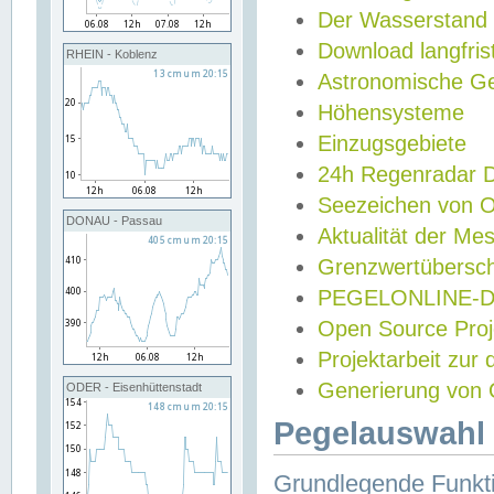
Der Wasserstand
Download langfris
RHEIN - Koblenz
Astronomische Gez
Höhensysteme
Einzugsgebiete
24h Regenradar
Seezeichen von 
DONAU - Passau
Aktualität der Me
Grenzwertübersch
PEGELONLINE-Di
Open Source Projek
Projektarbeit zur
Generierung von 
ODER - Eisenhüttenstadt
Pegelauswahl 
Grundlegende Funkti