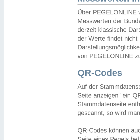
Über PEGELONLINE wer
Messwerten der Bundes
derzeit klassische Da
der Werte findet nicht 
Darstellungsmöglichkei
von PEGELONLINE zu 
QR-Codes
Auf der Stammdatensei
Seite anzeigen" ein Q
Stammdatenseite enthä
gescannt, so wird man
QR-Codes können auc
Seite eines Pegels be