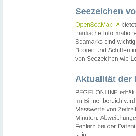
Seezeichen v
OpenSeaMap
↗
biete
nautische Information
Seamarks sind wichtig
Booten und Schiffen i
von Seezeichen wie Le
Aktualität der
PEGELONLINE erhält u
Im Binnenbereich wird 
Messwerte von Zeitreih
Minuten. Abweichungen
Fehlern bei der Daten
sein.