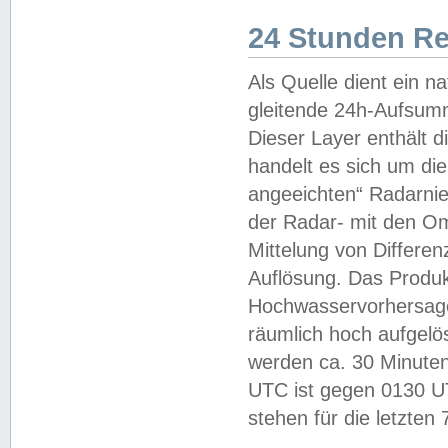
24 Stunden R
Als Quelle dient ein n
gleitende 24h-Aufsum
Dieser Layer enthält
handelt es sich um di
angeeichten“ Radarnie
der Radar- mit den O
Mittelung von Differe
Auflösung. Das Produk
Hochwasservorhersagez
räumlich hoch aufgelö
werden ca. 30 Minuten
UTC ist gegen 0130 UTC
stehen für die letzten