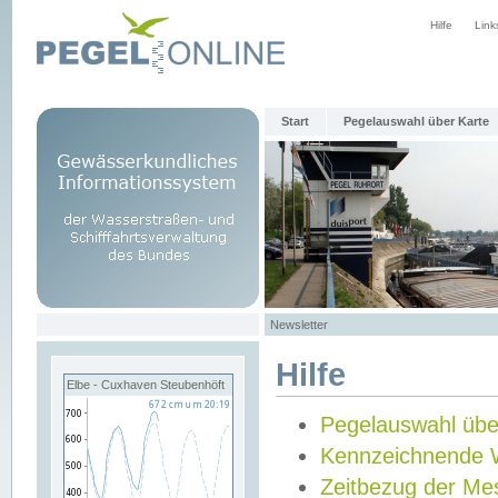
Hilfe
Link
Start
Pegelauswahl über Karte
Newsletter
Hilfe
Elbe - Cuxhaven Steubenhöft
Pegelauswahl übe
Kennzeichnende 
Zeitbezug der Me