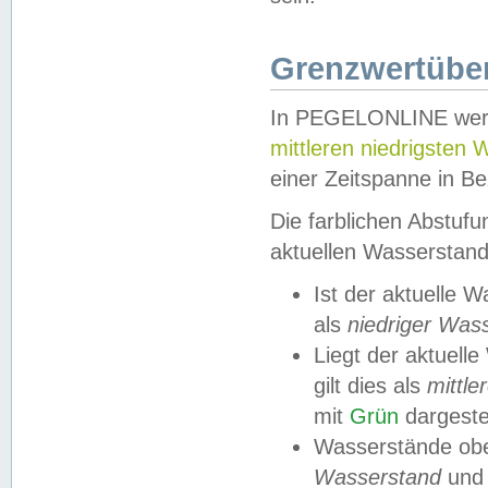
Grenzwertüber
In PEGELONLINE werde
mittleren niedrigsten
einer Zeitspanne in Be
Die farblichen Abstuf
aktuellen Wasserstand
Ist der aktuelle 
als
niedriger Was
Liegt der aktue
gilt dies als
mittle
mit
Grün
dargestel
Wasserstände obe
Wasserstand
und