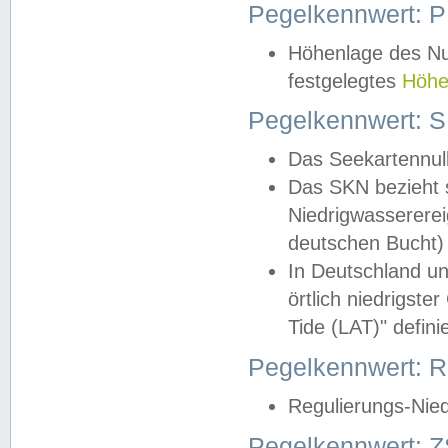
Pegelkennwert: 
Höhenlage des Nul
festgelegtes
Höhe
Pegelkennwert: 
Das Seekartennull
Das SKN bezieht s
Niedrigwassererei
deutschen Bucht) 
In Deutschland un
örtlich niedrigst
Tide (LAT)" definie
Pegelkennwert:
Regulierungs-Nie
Pegelkennwert: Z