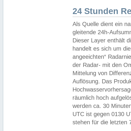
24 Stunden R
Als Quelle dient ein n
gleitende 24h-Aufsum
Dieser Layer enthält
handelt es sich um di
angeeichten“ Radarnie
der Radar- mit den O
Mittelung von Differe
Auflösung. Das Produk
Hochwasservorhersagez
räumlich hoch aufgelö
werden ca. 30 Minuten
UTC ist gegen 0130 UTC
stehen für die letzten