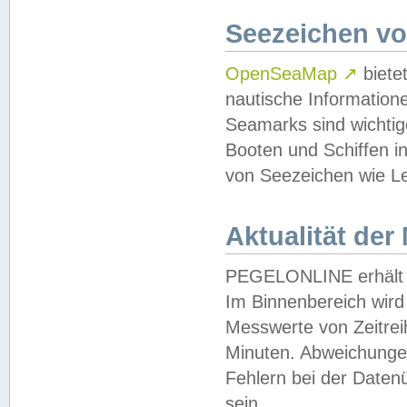
Seezeichen v
OpenSeaMap
↗
biete
nautische Information
Seamarks sind wichtig
Booten und Schiffen i
von Seezeichen wie Le
Aktualität der
PEGELONLINE erhält u
Im Binnenbereich wird 
Messwerte von Zeitreih
Minuten. Abweichungen
Fehlern bei der Daten
sein.