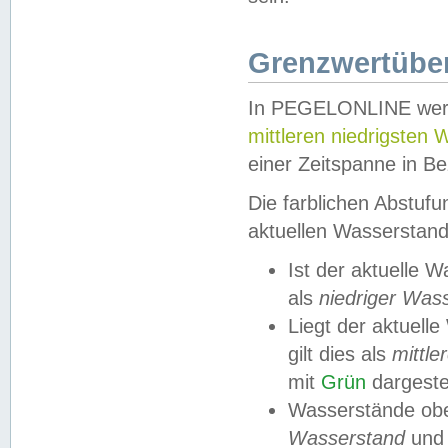
Grenzwertüber
In PEGELONLINE werde
mittleren niedrigsten
einer Zeitspanne in Be
Die farblichen Abstuf
aktuellen Wasserstand
Ist der aktuelle 
als
niedriger Was
Liegt der aktue
gilt dies als
mittle
mit
Grün
dargestel
Wasserstände obe
Wasserstand
und