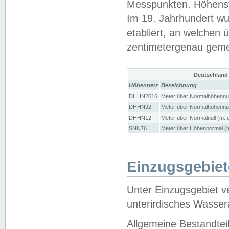
Messpunkten. Höhensy
Im 19. Jahrhundert wu
etabliert, an welchen 
zentimetergenau gem
Deutschland
Höhennetz
Bezeichnung
DHHN2016
Meter über Normalhöhennul
DHHN92
Meter über Normalhöhennul
DHHN12
Meter über Normalnull (m. 
SNN76
Meter über Höhennormal (m
Einzugsgebiet
Unter Einzugsgebiet v
unterirdisches Wasser
Allgemeine Bestandtei