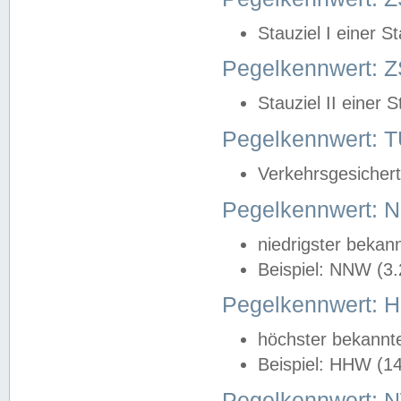
Stauziel I einer S
Pegelkennwert: Z
Stauziel II einer 
Pegelkennwert:
Verkehrsgesichert
Pegelkennwert:
niedrigster bekan
Beispiel: NNW (3
Pegelkennwert:
höchster bekannt
Beispiel: HHW (1
Pegelkennwert: 