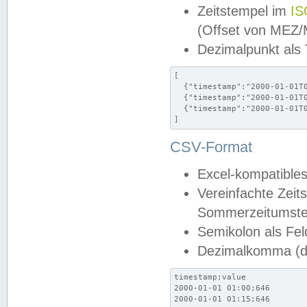
Zeitstempel im
IS
(Offset von MEZ
Dezimalpunkt als
[

  {"timestamp":"2000-01-01T0
  {"timestamp":"2000-01-01T0
  {"timestamp":"2000-01-01T0
]
CSV-Format
Excel-kompatibles
Vereinfachte Zeit
Sommerzeitumstel
Semikolon als Fel
Dezimalkomma (de
timestamp;value

2000-01-01 01:00;646

2000-01-01 01:15;646
