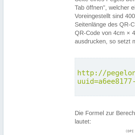
Tab öffnen", welcher 
Voreingestellt sind 4
Seitenlänge des QR-C
QR-Code von 4cm × 4c
ausdrucken, so setzt 
http://pegelo
uuid=a6ee8177
Die Formel zur Berech
lautet:
			(DPI × Druckkantenlänge in cm) ÷ 2,54 = Kantenlänge in Pixel
