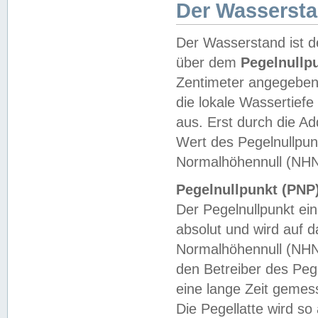
Der Wasserst
Der Wasserstand ist d
über dem
Pegelnullp
Zentimeter angegeben
die lokale Wassertie
aus. Erst durch die A
Wert des Pegelnullpun
Normalhöhennull (NHN
Pegelnullpunkt (PNP)
Der Pegelnullpunkt ei
absolut und wird auf
Normalhöhennull (NHN
den Betreiber des Pege
eine lange Zeit geme
Die Pegellatte wird s