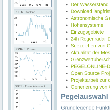
Der Wasserstand
Download langfris
RHEIN - Koblenz
Astronomische Gez
Höhensysteme
Einzugsgebiete
24h Regenradar
Seezeichen von 
DONAU - Passau
Aktualität der Me
Grenzwertübersch
PEGELONLINE-Di
Open Source Projek
Projektarbeit zur
Generierung von 
ODER - Eisenhüttenstadt
Pegelauswahl 
Grundlegende Funkti