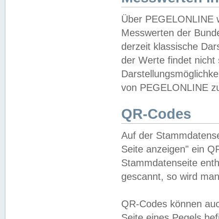
Über PEGELONLINE wer
Messwerten der Bundes
derzeit klassische Da
der Werte findet nicht 
Darstellungsmöglichkei
von PEGELONLINE zu 
QR-Codes
Auf der Stammdatensei
Seite anzeigen" ein Q
Stammdatenseite enthä
gescannt, so wird man
QR-Codes können auc
Seite eines Pegels be