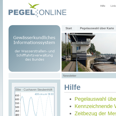
Hilfe
Link
Start
Pegelauswahl über Karte
Newsletter
Hilfe
Elbe - Cuxhaven Steubenhöft
Pegelauswahl übe
Kennzeichnende 
Zeitbezug der Me