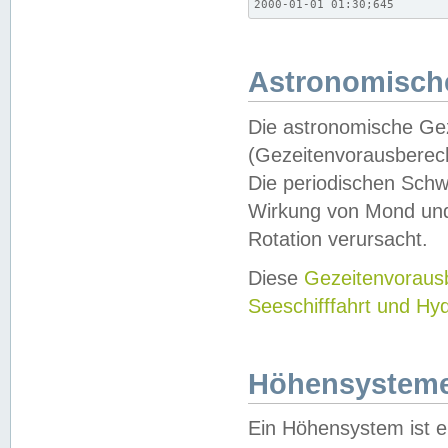
2000-01-01 01:30;645
Astronomische
Die astronomische Gez
(Gezeitenvorausberec
Die periodischen Schw
Wirkung von Mond und
Rotation verursacht.
Diese
Gezeitenvorau
Seeschifffahrt und Hy
Höhensystem
Ein Höhensystem ist e