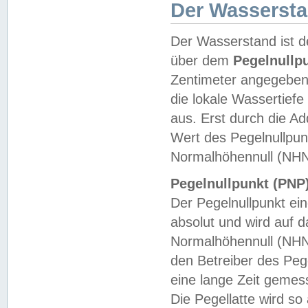
Der Wasserst
Der Wasserstand ist d
über dem
Pegelnullp
Zentimeter angegeben
die lokale Wassertie
aus. Erst durch die A
Wert des Pegelnullpun
Normalhöhennull (NHN
Pegelnullpunkt (PNP)
Der Pegelnullpunkt ei
absolut und wird auf
Normalhöhennull (NHN
den Betreiber des Pege
eine lange Zeit geme
Die Pegellatte wird s