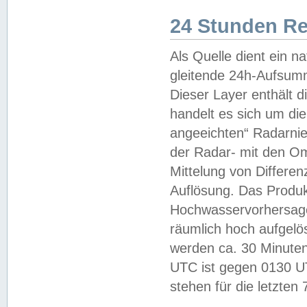
24 Stunden R
Als Quelle dient ein n
gleitende 24h-Aufsum
Dieser Layer enthält
handelt es sich um di
angeeichten“ Radarnie
der Radar- mit den O
Mittelung von Differe
Auflösung. Das Produk
Hochwasservorhersagez
räumlich hoch aufgelö
werden ca. 30 Minuten
UTC ist gegen 0130 UTC
stehen für die letzten