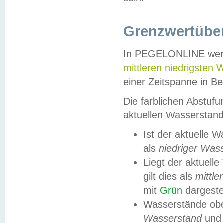
Grenzwertüber
In PEGELONLINE werde
mittleren niedrigsten
einer Zeitspanne in Be
Die farblichen Abstuf
aktuellen Wasserstand
Ist der aktuelle 
als
niedriger Was
Liegt der aktue
gilt dies als
mittle
mit
Grün
dargestel
Wasserstände obe
Wasserstand
und