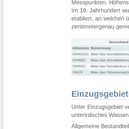
Messpunkten. Höhensy
Im 19. Jahrhundert wu
etabliert, an welchen 
zentimetergenau gem
Deutschland
Höhennetz
Bezeichnung
DHHN2016
Meter über Normalhöhennul
DHHN92
Meter über Normalhöhennul
DHHN12
Meter über Normalnull (m. 
SNN76
Meter über Höhennormal (m
Einzugsgebiet
Unter Einzugsgebiet v
unterirdisches Wasser
Allgemeine Bestandtei