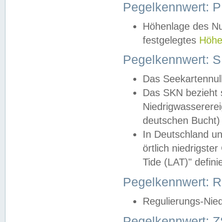
Pegelkennwert: 
Höhenlage des Nul
festgelegtes
Höhe
Pegelkennwert: 
Das Seekartennull
Das SKN bezieht s
Niedrigwassererei
deutschen Bucht) 
In Deutschland un
örtlich niedrigst
Tide (LAT)" definie
Pegelkennwert:
Regulierungs-Nie
Pegelkennwert: Z