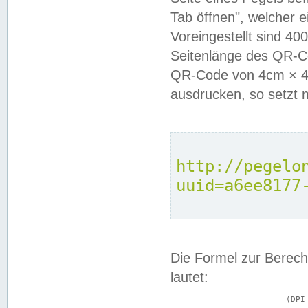
Tab öffnen", welcher 
Voreingestellt sind 4
Seitenlänge des QR-C
QR-Code von 4cm × 4c
ausdrucken, so setzt 
http://pegelo
uuid=a6ee8177
Die Formel zur Berech
lautet:
			(DPI × Druckkantenlänge in cm) ÷ 2,54 = Kantenlänge in Pixel
