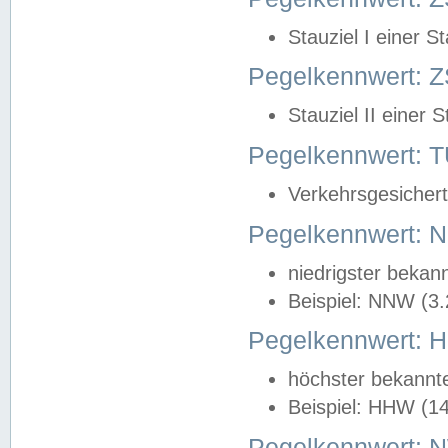
Stauziel I einer S
Pegelkennwert: Z
Stauziel II einer 
Pegelkennwert:
Verkehrsgesichert
Pegelkennwert:
niedrigster bekan
Beispiel: NNW (3
Pegelkennwert:
höchster bekannt
Beispiel: HHW (1
Pegelkennwert: 