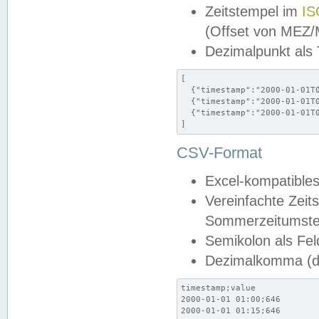
Zeitstempel im
IS
(Offset von MEZ
Dezimalpunkt als
[

  {"timestamp":"2000-01-01T0
  {"timestamp":"2000-01-01T0
  {"timestamp":"2000-01-01T0
]
CSV-Format
Excel-kompatibles
Vereinfachte Zeit
Sommerzeitumstel
Semikolon als Fel
Dezimalkomma (de
timestamp;value

2000-01-01 01:00;646

2000-01-01 01:15;646
