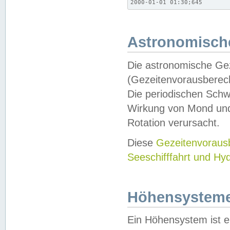
2000-01-01 01:30;645
Astronomische
Die astronomische Gez
(Gezeitenvorausberec
Die periodischen Schw
Wirkung von Mond und
Rotation verursacht.
Diese
Gezeitenvorau
Seeschifffahrt und Hy
Höhensystem
Ein Höhensystem ist e