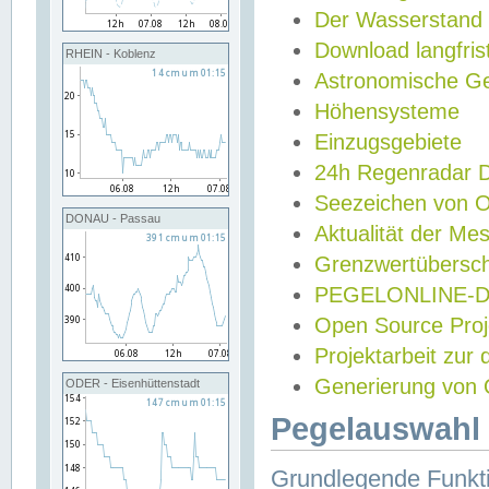
Der Wasserstand
Download langfris
RHEIN - Koblenz
Astronomische Gez
Höhensysteme
Einzugsgebiete
24h Regenradar
Seezeichen von 
DONAU - Passau
Aktualität der Me
Grenzwertübersch
PEGELONLINE-Di
Open Source Projek
Projektarbeit zur
Generierung von 
ODER - Eisenhüttenstadt
Pegelauswahl 
Grundlegende Funkti