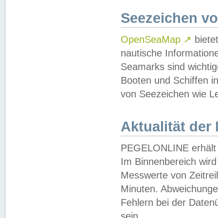
Seezeichen v
OpenSeaMap
↗
biete
nautische Information
Seamarks sind wichtig
Booten und Schiffen i
von Seezeichen wie Le
Aktualität der
PEGELONLINE erhält u
Im Binnenbereich wird 
Messwerte von Zeitreih
Minuten. Abweichungen
Fehlern bei der Daten
sein.