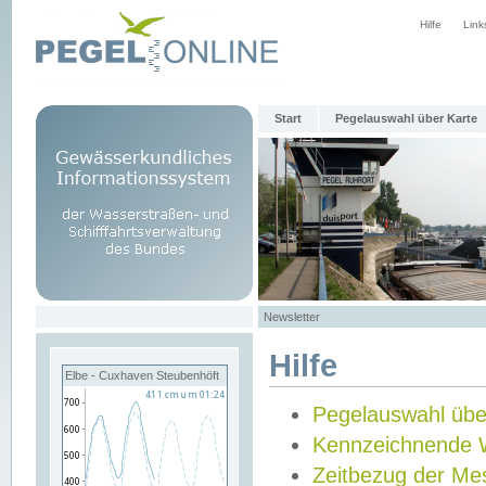
Hilfe
Link
Start
Pegelauswahl über Karte
Newsletter
Hilfe
Elbe - Cuxhaven Steubenhöft
Pegelauswahl übe
Kennzeichnende 
Zeitbezug der Me