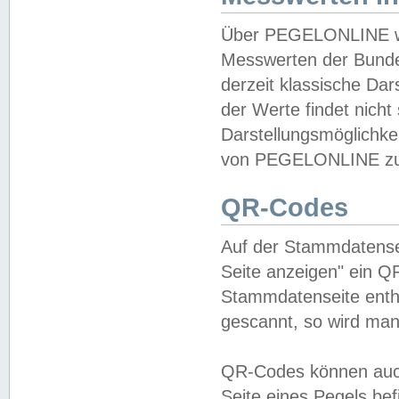
Über PEGELONLINE wer
Messwerten der Bundes
derzeit klassische Da
der Werte findet nicht 
Darstellungsmöglichkei
von PEGELONLINE zu 
QR-Codes
Auf der Stammdatensei
Seite anzeigen" ein Q
Stammdatenseite enthä
gescannt, so wird man
QR-Codes können auc
Seite eines Pegels be