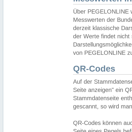
Über PEGELONLINE wer
Messwerten der Bundes
derzeit klassische Da
der Werte findet nicht 
Darstellungsmöglichkei
von PEGELONLINE zu 
QR-Codes
Auf der Stammdatensei
Seite anzeigen" ein Q
Stammdatenseite enthä
gescannt, so wird man
QR-Codes können auc
Seite eines Pegels be