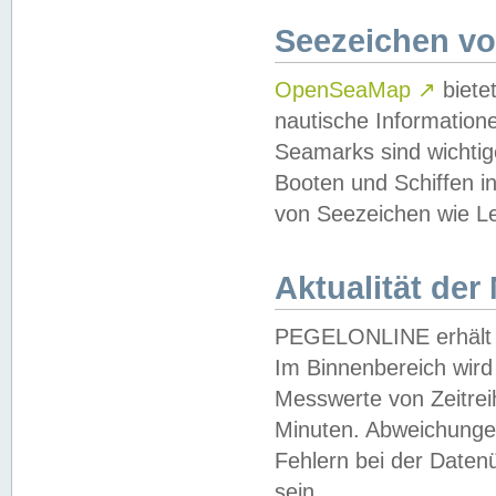
Seezeichen v
OpenSeaMap
↗
biete
nautische Information
Seamarks sind wichtig
Booten und Schiffen i
von Seezeichen wie Le
Aktualität der
PEGELONLINE erhält u
Im Binnenbereich wird 
Messwerte von Zeitreih
Minuten. Abweichungen
Fehlern bei der Daten
sein.