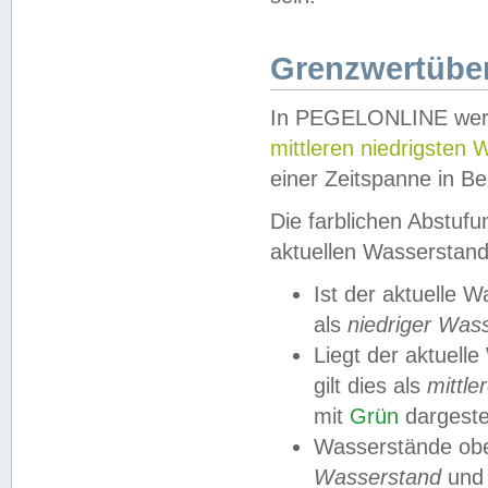
Grenzwertüber
In PEGELONLINE werde
mittleren niedrigsten
einer Zeitspanne in Be
Die farblichen Abstuf
aktuellen Wasserstand
Ist der aktuelle 
als
niedriger Was
Liegt der aktue
gilt dies als
mittle
mit
Grün
dargestel
Wasserstände obe
Wasserstand
und