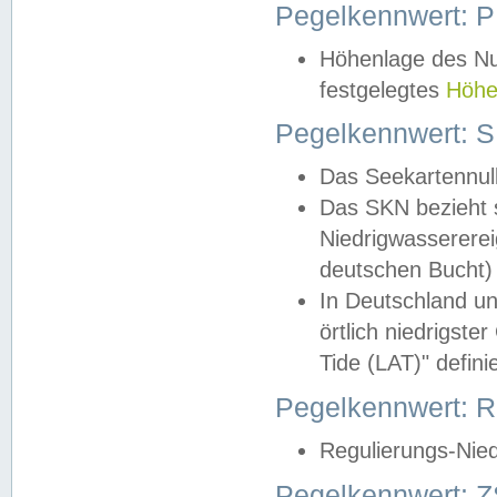
Pegelkennwert: 
Höhenlage des Nul
festgelegtes
Höhe
Pegelkennwert: 
Das Seekartennull
Das SKN bezieht s
Niedrigwassererei
deutschen Bucht) 
In Deutschland un
örtlich niedrigst
Tide (LAT)" definie
Pegelkennwert:
Regulierungs-Nie
Pegelkennwert: Z