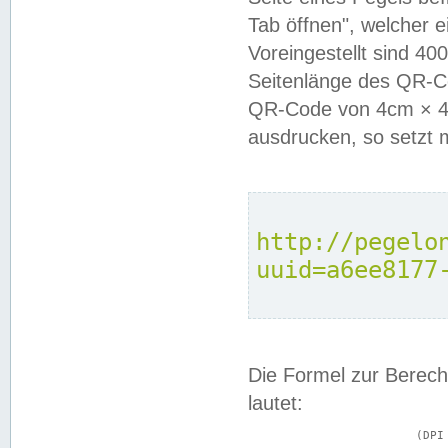
Tab öffnen", welcher 
Voreingestellt sind 4
Seitenlänge des QR-C
QR-Code von 4cm × 4c
ausdrucken, so setzt 
http://pegelo
uuid=a6ee8177
Die Formel zur Berech
lautet:
			(DPI × Druckkantenlänge in cm) ÷ 2,54 = Kantenlänge in Pixel
