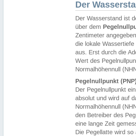
Der Wasserst
Der Wasserstand ist d
über dem
Pegelnullp
Zentimeter angegeben
die lokale Wassertie
aus. Erst durch die A
Wert des Pegelnullpun
Normalhöhennull (NHN
Pegelnullpunkt (PNP)
Der Pegelnullpunkt ei
absolut und wird auf
Normalhöhennull (NHN
den Betreiber des Pege
eine lange Zeit geme
Die Pegellatte wird s