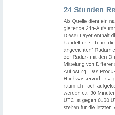
24 Stunden R
Als Quelle dient ein n
gleitende 24h-Aufsum
Dieser Layer enthält
handelt es sich um di
angeeichten“ Radarnie
der Radar- mit den O
Mittelung von Differe
Auflösung. Das Produk
Hochwasservorhersagez
räumlich hoch aufgelö
werden ca. 30 Minuten
UTC ist gegen 0130 UTC
stehen für die letzten