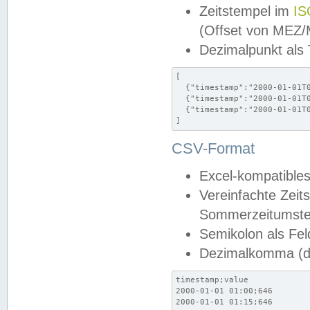
Zeitstempel im
IS
(Offset von MEZ
Dezimalpunkt als
[

  {"timestamp":"2000-01-01T0
  {"timestamp":"2000-01-01T0
  {"timestamp":"2000-01-01T0
]
CSV-Format
Excel-kompatibles
Vereinfachte Zeit
Sommerzeitumstel
Semikolon als Fel
Dezimalkomma (de
timestamp;value

2000-01-01 01:00;646

2000-01-01 01:15;646
