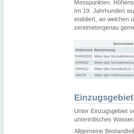
Messpunkten. Höhensy
Im 19. Jahrhundert wu
etabliert, an welchen 
zentimetergenau gem
Deutschland
Höhennetz
Bezeichnung
DHHN2016
Meter über Normalhöhennul
DHHN92
Meter über Normalhöhennul
DHHN12
Meter über Normalnull (m. 
SNN76
Meter über Höhennormal (m
Einzugsgebiet
Unter Einzugsgebiet v
unterirdisches Wasser
Allgemeine Bestandtei