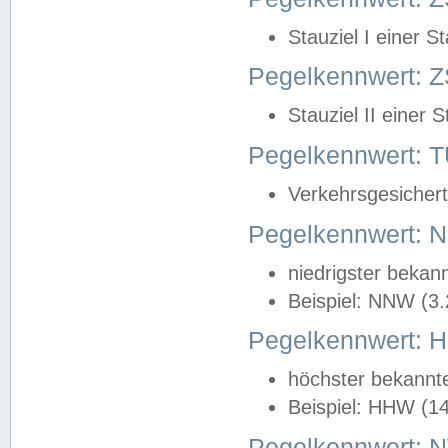
Stauziel I einer S
Pegelkennwert: Z
Stauziel II einer 
Pegelkennwert:
Verkehrsgesichert
Pegelkennwert:
niedrigster bekan
Beispiel: NNW (3
Pegelkennwert:
höchster bekannt
Beispiel: HHW (1
Pegelkennwert: 