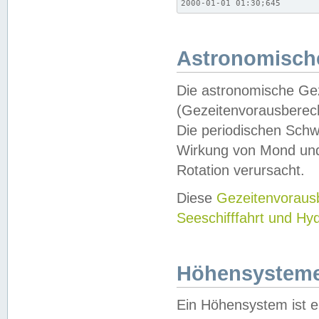
2000-01-01 01:30;645
Astronomische
Die astronomische Gez
(Gezeitenvorausberec
Die periodischen Schw
Wirkung von Mond und
Rotation verursacht.
Diese
Gezeitenvorau
Seeschifffahrt und Hy
Höhensystem
Ein Höhensystem ist e