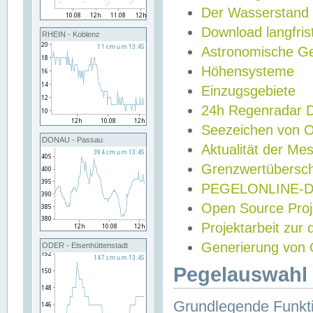
Der Wasserstand
Download langfris
RHEIN - Koblenz
Astronomische Gez
Höhensysteme
Einzugsgebiete
24h Regenradar
Seezeichen von 
DONAU - Passau
Aktualität der Me
Grenzwertübersch
PEGELONLINE-Di
Open Source Projek
Projektarbeit zur
Generierung von 
ODER - Eisenhüttenstadt
Pegelauswahl 
Grundlegende Funkti