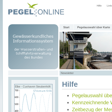
Hilfe
Link
Start
Pegelauswahl über Karte
Newsletter
Hilfe
Elbe - Cuxhaven Steubenhöft
Pegelauswahl übe
Kennzeichnende 
Zeitbezug der Me