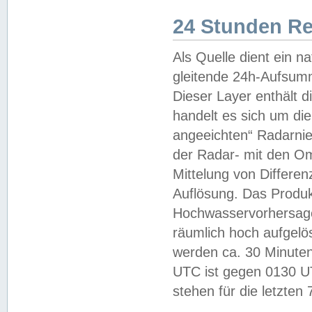
24 Stunden R
Als Quelle dient ein n
gleitende 24h-Aufsum
Dieser Layer enthält
handelt es sich um di
angeeichten“ Radarnie
der Radar- mit den O
Mittelung von Differe
Auflösung. Das Produk
Hochwasservorhersagez
räumlich hoch aufgelö
werden ca. 30 Minuten
UTC ist gegen 0130 UTC
stehen für die letzten