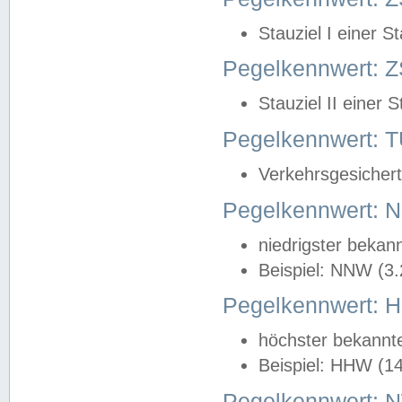
Stauziel I einer S
Pegelkennwert: Z
Stauziel II einer 
Pegelkennwert:
Verkehrsgesichert
Pegelkennwert:
niedrigster bekan
Beispiel: NNW (3
Pegelkennwert:
höchster bekannt
Beispiel: HHW (1
Pegelkennwert: 