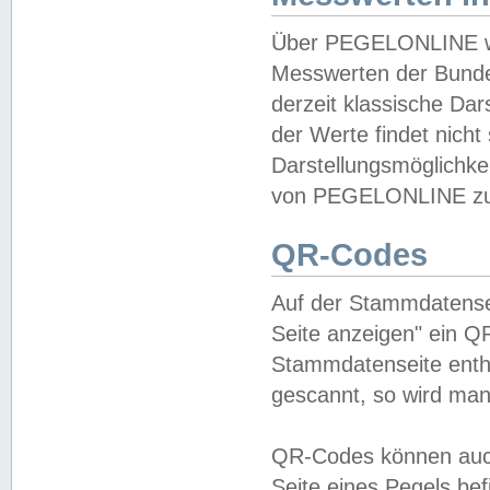
Über PEGELONLINE wer
Messwerten der Bundes
derzeit klassische Da
der Werte findet nicht 
Darstellungsmöglichkei
von PEGELONLINE zu 
QR-Codes
Auf der Stammdatensei
Seite anzeigen" ein Q
Stammdatenseite enthä
gescannt, so wird man
QR-Codes können auc
Seite eines Pegels be