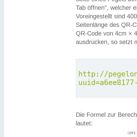
Tab öffnen", welcher 
Voreingestellt sind 4
Seitenlänge des QR-C
QR-Code von 4cm × 4c
ausdrucken, so setzt 
http://pegelo
uuid=a6ee8177
Die Formel zur Berech
lautet:
			(DPI × Druckkantenlänge in cm) ÷ 2,54 = Kantenlänge in Pixel
