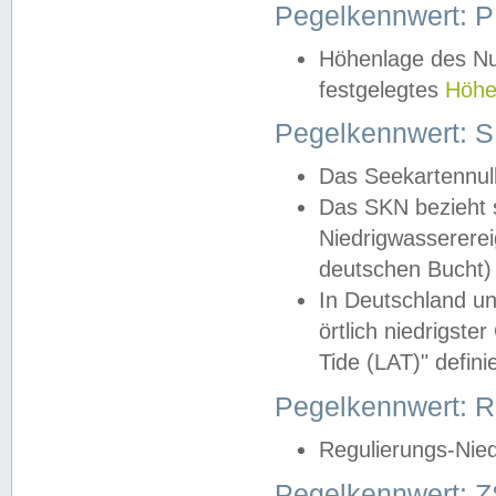
Pegelkennwert: 
Höhenlage des Nul
festgelegtes
Höhe
Pegelkennwert: 
Das Seekartennull
Das SKN bezieht s
Niedrigwassererei
deutschen Bucht) 
In Deutschland un
örtlich niedrigst
Tide (LAT)" definie
Pegelkennwert:
Regulierungs-Nie
Pegelkennwert: Z