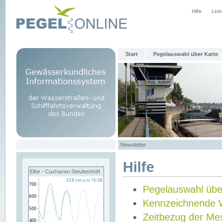
Hilfe
Link
Start
Pegelauswahl über Karte
Newsletter
Hilfe
Elbe - Cuxhaven Steubenhöft
Pegelauswahl übe
Kennzeichnende 
Zeitbezug der Me