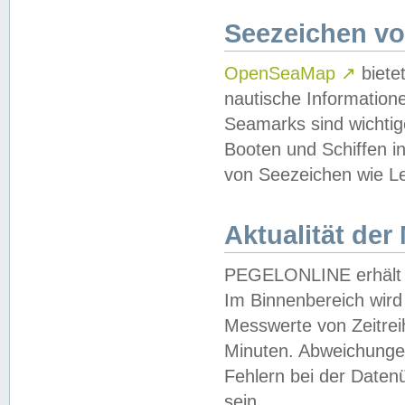
Seezeichen v
OpenSeaMap
↗
biete
nautische Information
Seamarks sind wichtig
Booten und Schiffen i
von Seezeichen wie Le
Aktualität der
PEGELONLINE erhält u
Im Binnenbereich wird 
Messwerte von Zeitreih
Minuten. Abweichungen
Fehlern bei der Daten
sein.