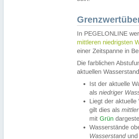
Grenzwertüber
In PEGELONLINE werde
mittleren niedrigsten
einer Zeitspanne in Be
Die farblichen Abstuf
aktuellen Wasserstand
Ist der aktuelle 
als
niedriger Was
Liegt der aktue
gilt dies als
mittle
mit
Grün
dargestel
Wasserstände obe
Wasserstand
und