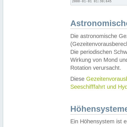
2000-01-01 01:30;645
Astronomische
Die astronomische Gez
(Gezeitenvorausberec
Die periodischen Schw
Wirkung von Mond und
Rotation verursacht.
Diese
Gezeitenvorau
Seeschifffahrt und Hy
Höhensystem
Ein Höhensystem ist e