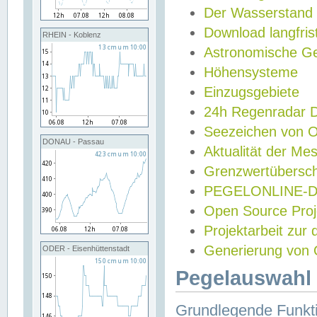
Der Wasserstand
Download langfris
RHEIN - Koblenz
Astronomische Gez
Höhensysteme
Einzugsgebiete
24h Regenradar
Seezeichen von 
DONAU - Passau
Aktualität der Me
Grenzwertübersch
PEGELONLINE-Di
Open Source Projek
Projektarbeit zur
Generierung von 
ODER - Eisenhüttenstadt
Pegelauswahl 
Grundlegende Funkti