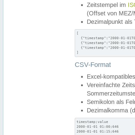
Zeitstempel im
IS
(Offset von MEZ
Dezimalpunkt als
[

  {"timestamp":"2000-01-01T0
  {"timestamp":"2000-01-01T0
  {"timestamp":"2000-01-01T0
]
CSV-Format
Excel-kompatibles
Vereinfachte Zeit
Sommerzeitumstel
Semikolon als Fel
Dezimalkomma (de
timestamp;value

2000-01-01 01:00;646

2000-01-01 01:15;646
