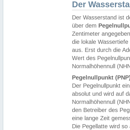
Der Wasserst
Der Wasserstand ist d
über dem
Pegelnullp
Zentimeter angegeben
die lokale Wassertie
aus. Erst durch die A
Wert des Pegelnullpun
Normalhöhennull (NHN
Pegelnullpunkt (PNP)
Der Pegelnullpunkt ei
absolut und wird auf
Normalhöhennull (NHN
den Betreiber des Pege
eine lange Zeit geme
Die Pegellatte wird s