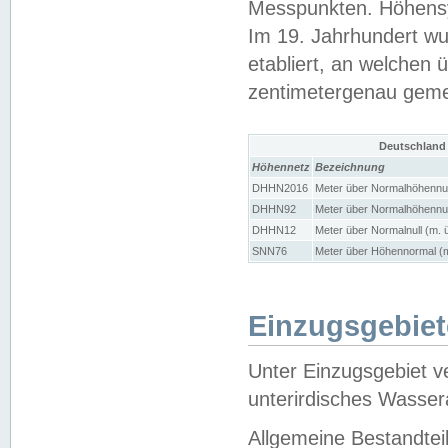
Messpunkten. Höhensy
Im 19. Jahrhundert wu
etabliert, an welchen 
zentimetergenau gem
Deutschland
Höhennetz
Bezeichnung
DHHN2016
Meter über Normalhöhennul
DHHN92
Meter über Normalhöhennul
DHHN12
Meter über Normalnull (m. 
SNN76
Meter über Höhennormal (m
Einzugsgebiet
Unter Einzugsgebiet v
unterirdisches Wasser
Allgemeine Bestandtei