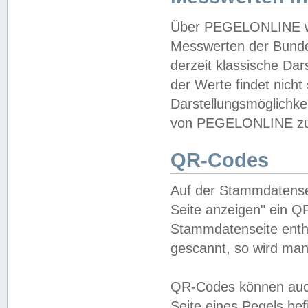
Über PEGELONLINE wer
Messwerten der Bundes
derzeit klassische Da
der Werte findet nicht 
Darstellungsmöglichkei
von PEGELONLINE zu 
QR-Codes
Auf der Stammdatensei
Seite anzeigen" ein Q
Stammdatenseite enthä
gescannt, so wird man
QR-Codes können auc
Seite eines Pegels be