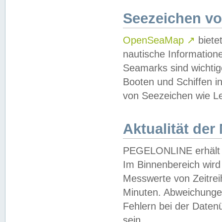
Seezeichen v
OpenSeaMap
↗
biete
nautische Information
Seamarks sind wichtig
Booten und Schiffen i
von Seezeichen wie Le
Aktualität der
PEGELONLINE erhält u
Im Binnenbereich wird 
Messwerte von Zeitreih
Minuten. Abweichungen
Fehlern bei der Daten
sein.