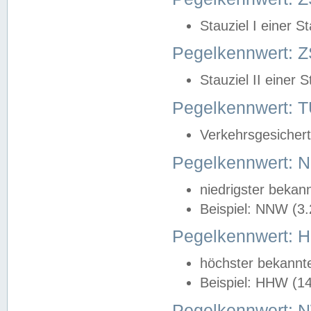
Stauziel I einer S
Pegelkennwert: Z
Stauziel II einer 
Pegelkennwert:
Verkehrsgesichert
Pegelkennwert:
niedrigster bekan
Beispiel: NNW (3
Pegelkennwert:
höchster bekannt
Beispiel: HHW (1
Pegelkennwert: 