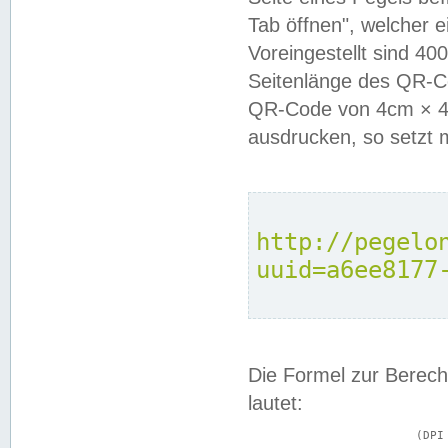
Tab öffnen", welcher 
Voreingestellt sind 4
Seitenlänge des QR-C
QR-Code von 4cm × 4c
ausdrucken, so setzt 
http://pegelo
uuid=a6ee8177
Die Formel zur Berech
lautet:
			(DPI × Druckkantenlänge in cm) ÷ 2,54 = Kantenlänge in Pixel
