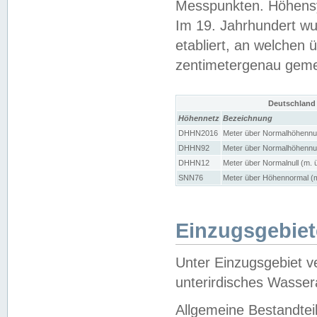
Messpunkten. Höhensy
Im 19. Jahrhundert wu
etabliert, an welchen 
zentimetergenau gem
Deutschland
Höhennetz
Bezeichnung
DHHN2016
Meter über Normalhöhennul
DHHN92
Meter über Normalhöhennul
DHHN12
Meter über Normalnull (m. 
SNN76
Meter über Höhennormal (m
Einzugsgebiet
Unter Einzugsgebiet v
unterirdisches Wasser
Allgemeine Bestandtei