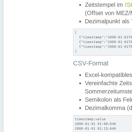
Zeitstempel im
IS
(Offset von MEZ
Dezimalpunkt als
[

  {"timestamp":"2000-01-01T0
  {"timestamp":"2000-01-01T0
  {"timestamp":"2000-01-01T0
]
CSV-Format
Excel-kompatibles
Vereinfachte Zeit
Sommerzeitumstel
Semikolon als Fel
Dezimalkomma (de
timestamp;value

2000-01-01 01:00;646

2000-01-01 01:15;646
