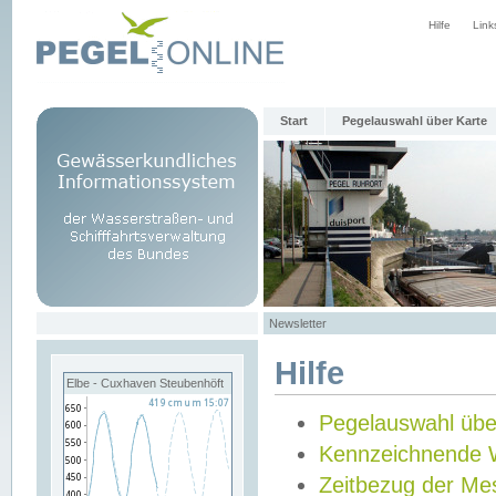
Hilfe
Link
Start
Pegelauswahl über Karte
Newsletter
Hilfe
Elbe - Cuxhaven Steubenhöft
Pegelauswahl übe
Kennzeichnende 
Zeitbezug der Me