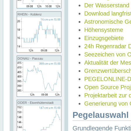
Der Wasserstand
Download langfris
RHEIN - Koblenz
Astronomische Gez
Höhensysteme
Einzugsgebiete
24h Regenradar
Seezeichen von 
DONAU - Passau
Aktualität der Me
Grenzwertübersch
PEGELONLINE-Di
Open Source Projek
Projektarbeit zur
Generierung von 
ODER - Eisenhüttenstadt
Pegelauswahl 
Grundlegende Funkti