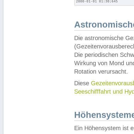
2000-01-01 01:30;645
Astronomische
Die astronomische Gez
(Gezeitenvorausberec
Die periodischen Schw
Wirkung von Mond und
Rotation verursacht.
Diese
Gezeitenvorau
Seeschifffahrt und Hy
Höhensystem
Ein Höhensystem ist e