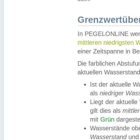
Grenzwertüber
In PEGELONLINE werde
mittleren niedrigsten
einer Zeitspanne in Be
Die farblichen Abstuf
aktuellen Wasserstand
Ist der aktuelle 
als
niedriger Was
Liegt der aktue
gilt dies als
mittle
mit
Grün
dargestel
Wasserstände obe
Wasserstand
und