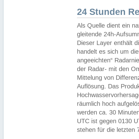
24 Stunden R
Als Quelle dient ein n
gleitende 24h-Aufsum
Dieser Layer enthält
handelt es sich um di
angeeichten“ Radarnie
der Radar- mit den O
Mittelung von Differe
Auflösung. Das Produk
Hochwasservorhersagez
räumlich hoch aufgelö
werden ca. 30 Minuten
UTC ist gegen 0130 UTC
stehen für die letzten