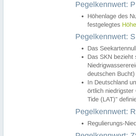
Pegelkennwert: 
Höhenlage des Nul
festgelegtes
Höhe
Pegelkennwert: 
Das Seekartennull
Das SKN bezieht s
Niedrigwassererei
deutschen Bucht) 
In Deutschland un
örtlich niedrigst
Tide (LAT)" definie
Pegelkennwert:
Regulierungs-Nie
Pegelkennwert: Z