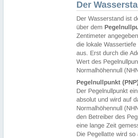
Der Wasserst
Der Wasserstand ist d
über dem
Pegelnullp
Zentimeter angegeben
die lokale Wassertie
aus. Erst durch die A
Wert des Pegelnullpun
Normalhöhennull (NHN
Pegelnullpunkt (PNP)
Der Pegelnullpunkt ei
absolut und wird auf
Normalhöhennull (NHN
den Betreiber des Pege
eine lange Zeit geme
Die Pegellatte wird s