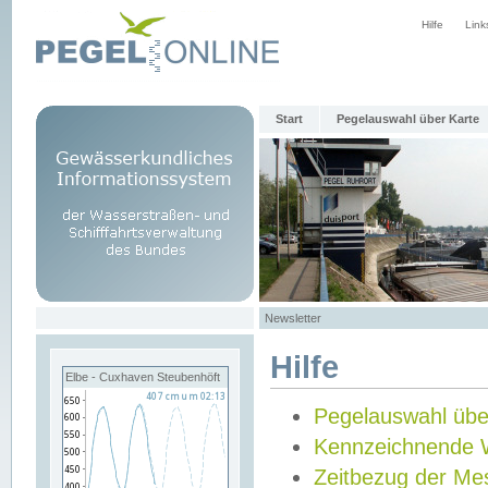
Hilfe
Link
Start
Pegelauswahl über Karte
Newsletter
Hilfe
Elbe - Cuxhaven Steubenhöft
Pegelauswahl übe
Kennzeichnende 
Zeitbezug der Me