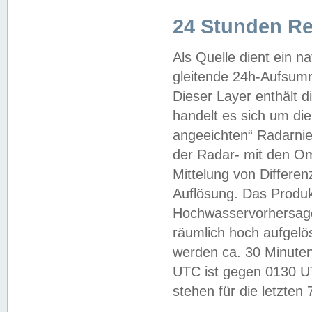
24 Stunden R
Als Quelle dient ein n
gleitende 24h-Aufsum
Dieser Layer enthält
handelt es sich um di
angeeichten“ Radarnie
der Radar- mit den O
Mittelung von Differe
Auflösung. Das Produk
Hochwasservorhersagez
räumlich hoch aufgelö
werden ca. 30 Minuten
UTC ist gegen 0130 UTC
stehen für die letzten