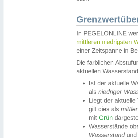
Grenzwertüber
In PEGELONLINE werde
mittleren niedrigsten
einer Zeitspanne in Be
Die farblichen Abstuf
aktuellen Wasserstand
Ist der aktuelle 
als
niedriger Was
Liegt der aktue
gilt dies als
mittle
mit
Grün
dargestel
Wasserstände obe
Wasserstand
und