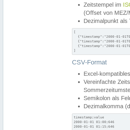
Zeitstempel im
IS
(Offset von MEZ
Dezimalpunkt als
[

  {"timestamp":"2000-01-01T0
  {"timestamp":"2000-01-01T0
  {"timestamp":"2000-01-01T0
]
CSV-Format
Excel-kompatibles
Vereinfachte Zeit
Sommerzeitumstel
Semikolon als Fel
Dezimalkomma (de
timestamp;value

2000-01-01 01:00;646

2000-01-01 01:15;646
