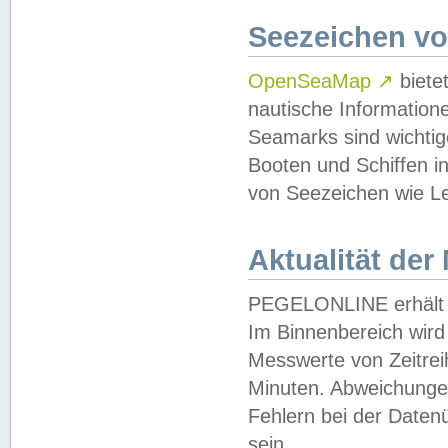
Seezeichen v
OpenSeaMap
↗
biete
nautische Information
Seamarks sind wichtig
Booten und Schiffen i
von Seezeichen wie Le
Aktualität der
PEGELONLINE erhält u
Im Binnenbereich wird 
Messwerte von Zeitreih
Minuten. Abweichungen
Fehlern bei der Daten
sein.