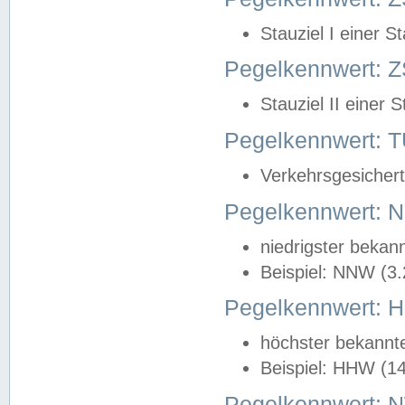
Stauziel I einer S
Pegelkennwert: Z
Stauziel II einer 
Pegelkennwert:
Verkehrsgesichert
Pegelkennwert:
niedrigster bekan
Beispiel: NNW (3
Pegelkennwert:
höchster bekannt
Beispiel: HHW (1
Pegelkennwert: 