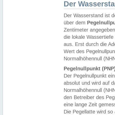
Der Wasserst
Der Wasserstand ist d
über dem
Pegelnullp
Zentimeter angegeben
die lokale Wassertie
aus. Erst durch die A
Wert des Pegelnullpun
Normalhöhennull (NHN
Pegelnullpunkt (PNP)
Der Pegelnullpunkt ei
absolut und wird auf
Normalhöhennull (NHN
den Betreiber des Pege
eine lange Zeit geme
Die Pegellatte wird s