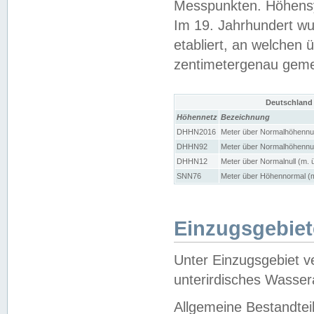
Messpunkten. Höhensy
Im 19. Jahrhundert wu
etabliert, an welchen 
zentimetergenau gem
Deutschland
Höhennetz
Bezeichnung
DHHN2016
Meter über Normalhöhennul
DHHN92
Meter über Normalhöhennul
DHHN12
Meter über Normalnull (m. 
SNN76
Meter über Höhennormal (m
Einzugsgebiet
Unter Einzugsgebiet v
unterirdisches Wasser
Allgemeine Bestandtei