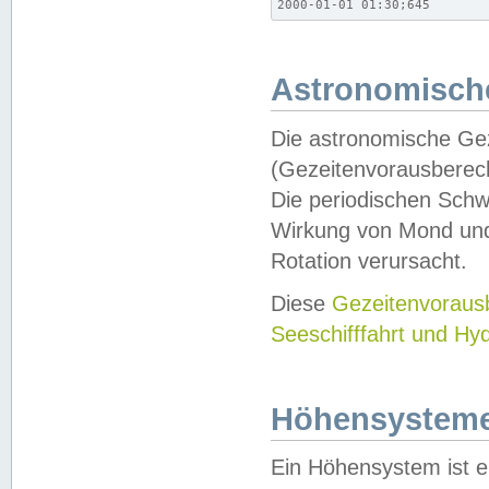
2000-01-01 01:30;645
Astronomische
Die astronomische Gez
(Gezeitenvorausberec
Die periodischen Schw
Wirkung von Mond und
Rotation verursacht.
Diese
Gezeitenvorau
Seeschifffahrt und Hy
Höhensystem
Ein Höhensystem ist e