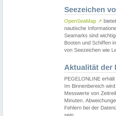
Seezeichen v
OpenSeaMap
↗
biete
nautische Information
Seamarks sind wichtig
Booten und Schiffen i
von Seezeichen wie Le
Aktualität der
PEGELONLINE erhält u
Im Binnenbereich wird 
Messwerte von Zeitreih
Minuten. Abweichungen
Fehlern bei der Daten
sein.