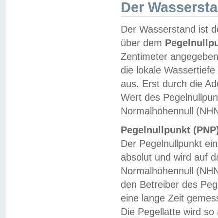
Der Wasserst
Der Wasserstand ist d
über dem
Pegelnullp
Zentimeter angegeben
die lokale Wassertie
aus. Erst durch die A
Wert des Pegelnullpun
Normalhöhennull (NHN
Pegelnullpunkt (PNP)
Der Pegelnullpunkt ei
absolut und wird auf
Normalhöhennull (NHN
den Betreiber des Pege
eine lange Zeit geme
Die Pegellatte wird s