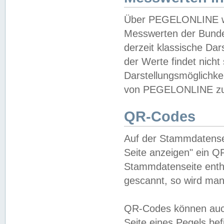
Über PEGELONLINE wer
Messwerten der Bundes
derzeit klassische Da
der Werte findet nicht 
Darstellungsmöglichkei
von PEGELONLINE zu 
QR-Codes
Auf der Stammdatensei
Seite anzeigen" ein Q
Stammdatenseite enthä
gescannt, so wird man
QR-Codes können auc
Seite eines Pegels be