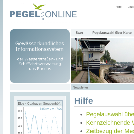
Hilfe
Link
Start
Pegelauswahl über Karte
Newsletter
Hilfe
Elbe - Cuxhaven Steubenhöft
Pegelauswahl übe
Kennzeichnende 
Zeitbezug der Me