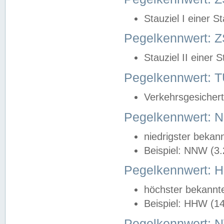
Stauziel I einer S
Pegelkennwert: Z
Stauziel II einer 
Pegelkennwert:
Verkehrsgesichert
Pegelkennwert:
niedrigster bekan
Beispiel: NNW (3
Pegelkennwert:
höchster bekannt
Beispiel: HHW (1
Pegelkennwert: 