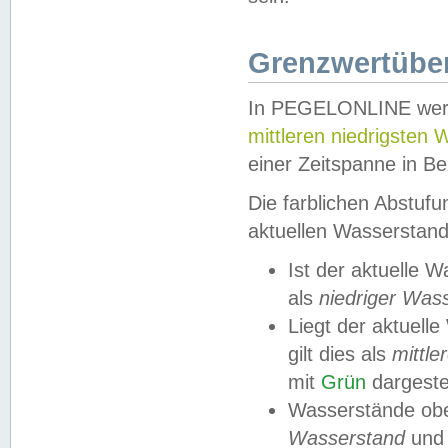
Grenzwertüber
In PEGELONLINE werde
mittleren niedrigsten
einer Zeitspanne in Be
Die farblichen Abstuf
aktuellen Wasserstand
Ist der aktuelle 
als
niedriger Was
Liegt der aktue
gilt dies als
mittle
mit
Grün
dargestel
Wasserstände obe
Wasserstand
und