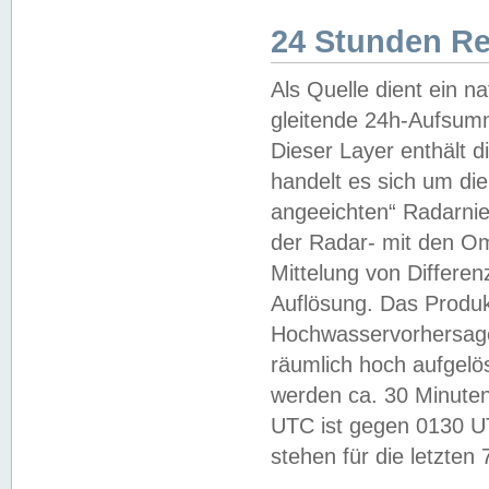
24 Stunden R
Als Quelle dient ein n
gleitende 24h-Aufsum
Dieser Layer enthält
handelt es sich um di
angeeichten“ Radarnie
der Radar- mit den O
Mittelung von Differe
Auflösung. Das Produk
Hochwasservorhersagez
räumlich hoch aufgelö
werden ca. 30 Minuten
UTC ist gegen 0130 UTC
stehen für die letzten