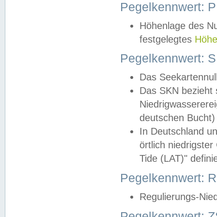
Pegelkennwert: 
Höhenlage des Nul
festgelegtes
Höhe
Pegelkennwert: 
Das Seekartennull
Das SKN bezieht s
Niedrigwassererei
deutschen Bucht) 
In Deutschland un
örtlich niedrigst
Tide (LAT)" definie
Pegelkennwert:
Regulierungs-Nie
Pegelkennwert: Z