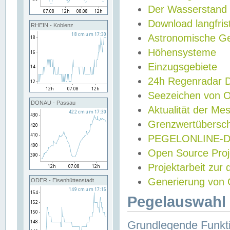
Der Wasserstand
Download langfris
RHEIN - Koblenz
Astronomische Gez
Höhensysteme
Einzugsgebiete
24h Regenradar
Seezeichen von 
DONAU - Passau
Aktualität der Me
Grenzwertübersch
PEGELONLINE-Di
Open Source Projek
Projektarbeit zur
Generierung von 
ODER - Eisenhüttenstadt
Pegelauswahl 
Grundlegende Funkti