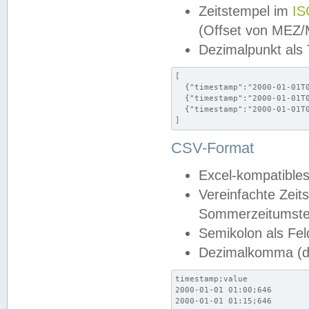
Zeitstempel im
IS
(Offset von MEZ
Dezimalpunkt als
[

  {"timestamp":"2000-01-01T0
  {"timestamp":"2000-01-01T0
  {"timestamp":"2000-01-01T0
]
CSV-Format
Excel-kompatibles
Vereinfachte Zeit
Sommerzeitumstel
Semikolon als Fel
Dezimalkomma (de
timestamp;value

2000-01-01 01:00;646

2000-01-01 01:15;646
