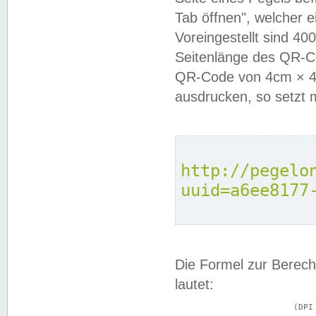
Tab öffnen", welcher 
Voreingestellt sind 4
Seitenlänge des QR-C
QR-Code von 4cm × 4c
ausdrucken, so setzt 
http://pegelo
uuid=a6ee8177
Die Formel zur Berech
lautet:
			(DPI × Druckkantenlänge in cm) ÷ 2,54 = Kantenlänge in Pixel
