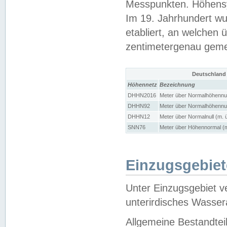
Messpunkten. Höhensy
Im 19. Jahrhundert wu
etabliert, an welchen 
zentimetergenau gem
Deutschland
Höhennetz
Bezeichnung
DHHN2016
Meter über Normalhöhennul
DHHN92
Meter über Normalhöhennul
DHHN12
Meter über Normalnull (m. 
SNN76
Meter über Höhennormal (m
Einzugsgebiet
Unter Einzugsgebiet v
unterirdisches Wasser
Allgemeine Bestandtei