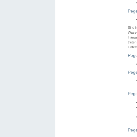
Pege
Sind 
Wasser
Hänge
treten
Unter
Pege
Pege
Pege
Pege