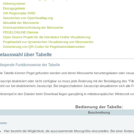
Höhensysteme
Einzugsgebiete
24h Regenradar DWD
Seezeichen von OpenSeaMap.org
Aktualität der Messwerte
Grenzwertüberschreitung der Messwerte
PEGELONLINE-Dienste
Open Source Projekt für die interaktive Online Visualisierung
Projektarbeit zur dynamischen Visualisierung von Messwerten
Generierung von QR-Codes für Pegelstammdatenseiten
elauswahl über Tabelle
legende Funktionsweise der Tabelle
die Tabelle können Pegel gefunden werden und deren Messwerte heruntergeladen oder visuali
vascript deaktiviert oder nicht verfügbar so muss jede Änderung mit der Bestätigung des "Filt
int nur bei deaktiviertem Javascript. Bei eingeschaltetem Javascript aktualisieren sich alle 
itstempel in den Dateien beim Download liegen ganzjährig in mitteleuropäischer Winterzeit vo
Bedienung der Tabelle:
Beschreibung
meter
Hier besteht die Möglichkeit, die auszuwertende Messgröße einzustellen. Bei einer Ände