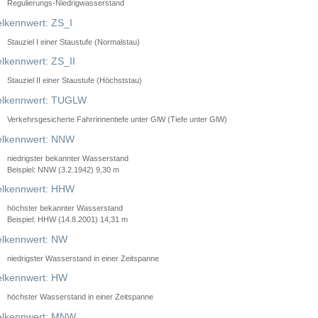
Regulierungs-Niedrigwasserstand
lkennwert: ZS_I
Stauziel I einer Staustufe (Normalstau)
lkennwert: ZS_II
Stauziel II einer Staustufe (Höchststau)
elkennwert: TUGLW
Verkehrsgesicherte Fahrrinnentiefe unter GlW (Tiefe unter GlW)
lkennwert: NNW
niedrigster bekannter Wasserstand
Beispiel: NNW (3.2.1942) 9,30 m
lkennwert: HHW
höchster bekannter Wasserstand
Beispiel: HHW (14.8.2001) 14,31 m
lkennwert: NW
niedrigster Wasserstand in einer Zeitspanne
lkennwert: HW
höchster Wasserstand in einer Zeitspanne
elkennwert: MNW