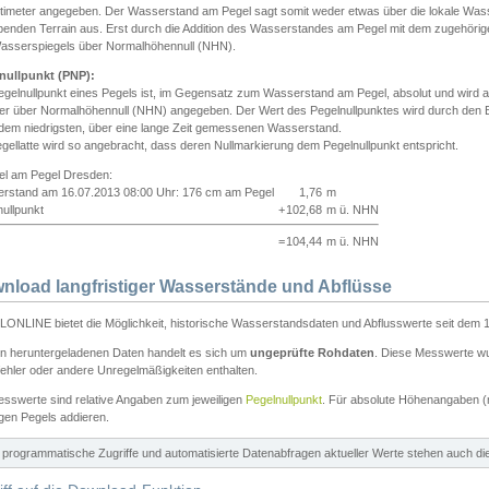
ntimeter angegeben. Der Wasserstand am Pegel sagt somit weder etwas über die lokale Wa
enden Terrain aus. Erst durch die Addition des Wasserstandes am Pegel mit dem zugehörig
asserspiegels über Normalhöhennull (NHN).
nullpunkt (PNP):
egelnullpunkt eines Pegels ist, im Gegensatz zum Wasserstand am Pegel, absolut und wir
ter über Normalhöhennull (NHN) angegeben. Der Wert des Pegelnullpunktes wird durch den Bet
 dem niedrigsten, über eine lange Zeit gemessenen Wasserstand.
gellatte wird so angebracht, dass deren Nullmarkierung dem Pegelnullpunkt entspricht.
iel am Pegel Dresden:
rstand am 16.07.2013 08:00 Uhr: 176 cm am Pegel
1,76
m
ullpunkt
+
102,68
m ü. NHN
=
104,44
m ü. NHN
nload langfristiger Wasserstände und Abflüsse
ONLINE bietet die Möglichkeit, historische Wasserstandsdaten und Abflusswerte seit dem 1
en heruntergeladenen Daten handelt es sich um
ungeprüfte Rohdaten
. Diese Messwerte wur
ehler oder andere Unregelmäßigkeiten enthalten.
esswerte sind relative Angaben zum jeweiligen
Pegelnullpunkt
. Für absolute Höhenangaben 
igen Pegels addieren.
ür programmatische Zugriffe und automatisierte Datenabfragen aktueller Werte stehen auch d