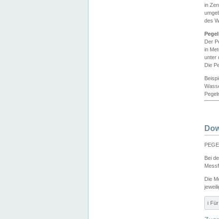
in Ze
umgeb
des W
Pegel
Der P
in Me
unter
Die Pe
Beisp
Wasse
Pegeln
Dow
PEGEL
Bei d
Messf
Die M
jeweil
ℹ️ F