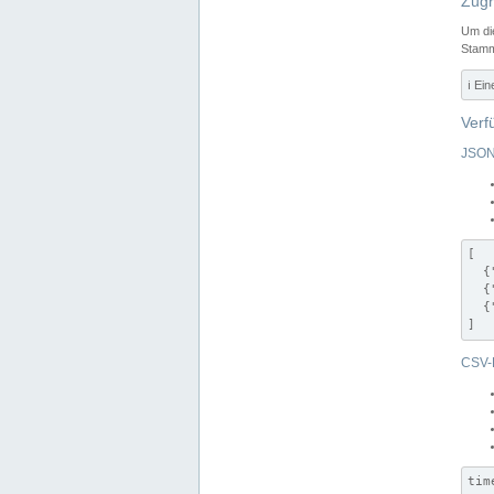
Zugr
Um di
Stamm
ℹ️ Ei
Verf
JSON
[

  {
  {
  {
]
CSV-
tim