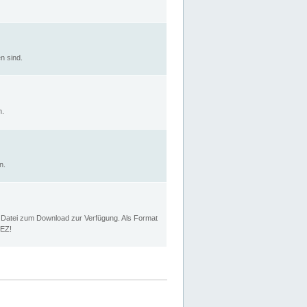
n sind.
n.
n.
p Datei zum Download zur Verfügung. Als Format
MEZ!