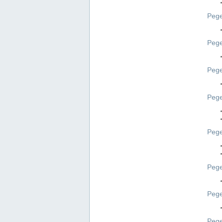
Pege
Pege
Peg
Pege
Pege
Pege
Pege
Peg