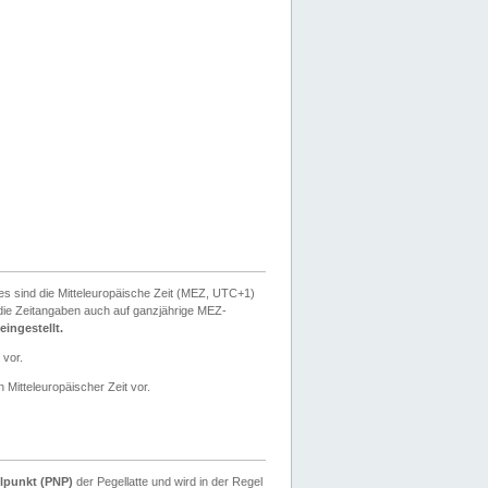
ies sind die Mitteleuropäische Zeit (MEZ, UTC+1)
ie Zeitangaben auch auf ganzjährige MEZ-
ingestellt.
 vor.
 Mitteleuropäischer Zeit vor.
lpunkt (PNP)
der Pegellatte und wird in der Regel