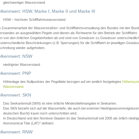
gleichwertiger Wasserstand
lkennwert: HSW, Marke I, Marke II und Marke III
HSW – höchster Schifffahrtswasserstand
in Zusammenarbeit der Wasserstraßen- und Schifffahrtsverwaltung des Bundes mit den Bund
standes an ausgewählten Pegeln und dienen als Richtwerte für den Betrieb der Schifffahrt. 
n von den örtlichen Gegebenheiten ab und sind von Gewässer zu Gewässer unterschiedlich
 unterschiedliche Beschränkungen (z.B. Sperrungen) für die Schifffahrt im jeweiligen Gewäss
schreitung wieder aufgehoben.
lkennwert: NSW
niedrigster Wasserstand
lkennwert: PNP
Höhenlage des Nullpunktes der Pegellatte bezogen auf ein amtlich festgelegtes
Höhensys
Wasserstand
.
lkennwert: SKN
Das Seekartennull (SKN) ist eine örtliche Mindesttiefenangabe in Seekarten.
Das SKN bezieht sich auf die Wassertiefe, die auch bei extemen Niedrigwasserereignissen
deutschen Bucht) kaum noch unterschritten wird.
In Deutschland und den Nordsee-Staaten ist das Seekartennull seit 2005 als örtlich nie
Astronomical Tide (LAT)" definiert.
lkennwert: RNW