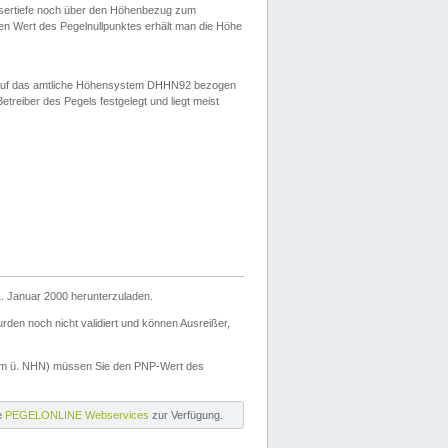
ssertiefe noch über den Höhenbezug zum
en Wert des Pegelnullpunktes erhält man die Höhe
d auf das amtliche Höhensystem DHHN92 bezogen
reiber des Pegels festgelegt und liegt meist
. Januar 2000 herunterzuladen.
den noch nicht validiert und können Ausreißer,
(m ü. NHN) müssen Sie den PNP-Wert des
ie
PEGELONLINE Webservices
zur Verfügung.