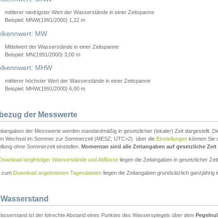
mittlerer niedrigster Wert der Wasserstände in einer Zeitspanne
Beispiel: MNW(1991/2000) 1,22 m
lkennwert: MW
Mittelwert der Wasserstände in einer Zeitspanne
Beispiel: MN(1991/2000) 3,00 m
elkennwert: MHW
mittlerer höchster Wert der Wasserstände in einer Zeitspanne
Beispiel: MHW(1991/2000) 6,00 m
tbezug der Messwerte
itangaben der Messwerte werden standardmäßig in gesetzlicher (lokaler) Zeit dargestellt. D
em Wechsel im Sommer zur Sommerzeit (MESZ, UTC+2). über die
Einstellungen
können Sie d
ellung ohne Sommerzeit einstellen.
Momentan sind alle Zeitangaben auf gesetzliche Zeit e
Download langfristiger Wasserstände und Abflüsse
liegen die Zeitangaben in gesetzlicher Zeit
n zum
Download angebotenen Tagesdateien
liegen die Zeitangaben grundsätzlich ganzjährig in
 Wasserstand
asserstand ist der lotrechte Abstand eines Punktes des Wasserspiegels über dem
Pegelnul