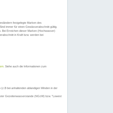
esländern festgelegte Marken des
Sind immer für einen Gewässerabschnitt gültig.
. Bei Erreichen dieser Marken (Hochwasser)
erabschnitt in Kraft bzw. werden bei
tem
. Siehe auch die Informationen zum
 (z.B bei anhaltenden ablandigen Winden in der
drigster Gezeitenwasserstande (NGzW) bzw. "Lowest