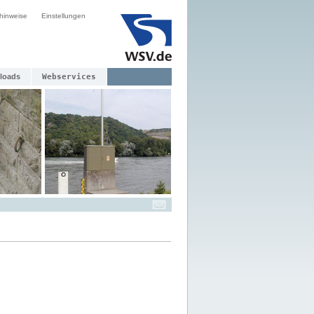
hinweise
Einstellungen
loads
Webservices