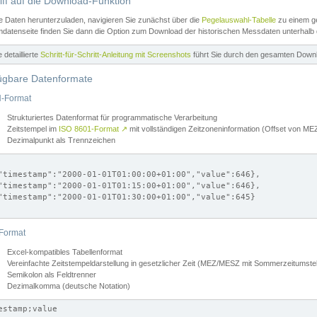
iff auf die Download-Funktion
e Daten herunterzuladen, navigieren Sie zunächst über die
Pegelauswahl-Tabelle
zu einem ge
datenseite finden Sie dann die Option zum Download der historischen Messdaten unterhalb
ne detaillierte
Schritt-für-Schritt-Anleitung mit Screenshots
führt Sie durch den gesamten Down
ügbare Datenformate
-Format
Strukturiertes Datenformat für programmatische Verarbeitung
Zeitstempel im
ISO 8601-Format
↗
mit vollständigen Zeitzoneninformation (Offset von 
Dezimalpunkt als Trennzeichen
"timestamp":"2000-01-01T01:00:00+01:00","value":646},

"timestamp":"2000-01-01T01:15:00+01:00","value":646},

"timestamp":"2000-01-01T01:30:00+01:00","value":645}

Format
Excel-kompatibles Tabellenformat
Vereinfachte Zeitstempeldarstellung in gesetzlicher Zeit (MEZ/MESZ mit Sommerzeitumstel
Semikolon als Feldtrenner
Dezimalkomma (deutsche Notation)
estamp;value
