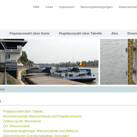
Hilfe
Links
Impressum
Nutzungsbedingungen
Datenschutz
Pegelauswahl über Karte
Pegelauswahl über Tabelle
Abo
Down
tter
e
Pegelauswahl über Tabelle
Kennzeichnende Wasserstände und Pegelkennwerte
Zeitbezug der Messwerte
Der Wasserstand
Download langfristiger Wasserstände und Abflüsse
Astronomische Gezeitenganglinie (Astrotide)