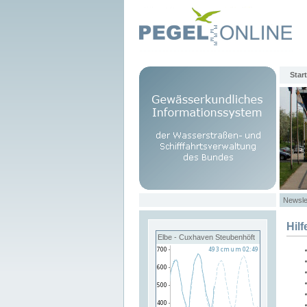
Start
Newsle
Hilf
Elbe - Cuxhaven Steubenhöft