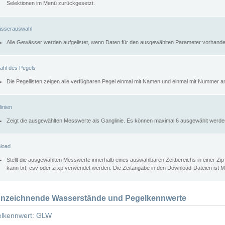
Selektionen im Menü zurückgesetzt.
sserauswahl
Alle Gewässer werden aufgelistet, wenn Daten für den ausgewählten Parameter vorhande
ahl des Pegels
Die Pegellisten zeigen alle verfügbaren Pegel einmal mit Namen und einmal mit Nummer a
inien
Zeigt die ausgewählten Messwerte als Ganglinie. Es können maximal 6 ausgewählt werde
load
Stellt die ausgewählten Messwerte innerhalb eines auswählbaren Zeitbereichs in einer Zi
kann txt, csv oder zrxp verwendet werden. Die Zeitangabe in den Download-Dateien ist 
nzeichnende Wasserstände und Pegelkennwerte
lkennwert: GLW