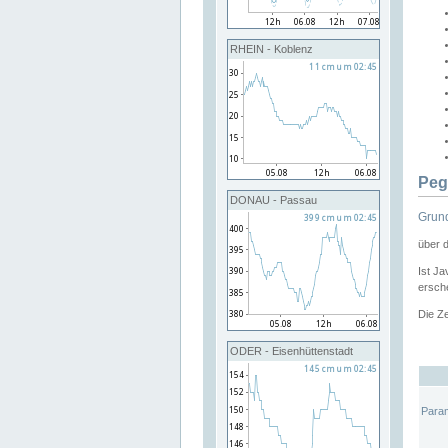
RHEIN - Koblenz
Peg
DONAU - Passau
Grund
über 
Ist Ja
ersche
Die Ze
ODER - Eisenhüttenstadt
Para