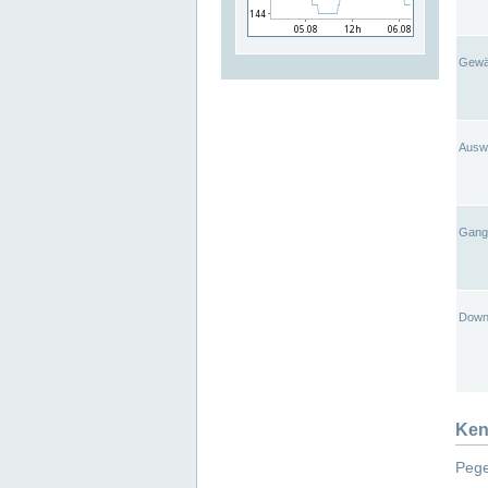
Gewä
Ausw
Gangl
Down
Ken
Pege