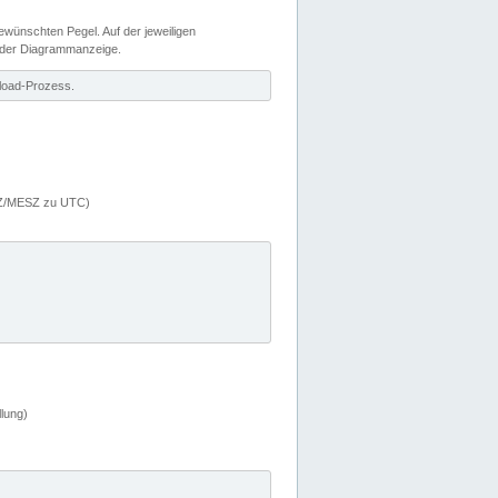
wünschten Pegel. Auf der jeweiligen
 der Diagrammanzeige.
load-Prozess.
MEZ/MESZ zu UTC)
lung)