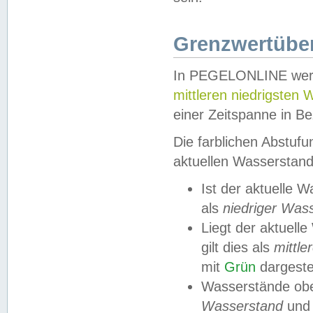
Grenzwertüber
In PEGELONLINE werde
mittleren niedrigsten
einer Zeitspanne in Be
Die farblichen Abstuf
aktuellen Wasserstand
Ist der aktuelle 
als
niedriger Was
Liegt der aktue
gilt dies als
mittle
mit
Grün
dargestel
Wasserstände obe
Wasserstand
und