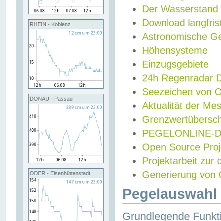
Der Wasserstand
Download langfris
RHEIN - Koblenz
Astronomische Gez
Höhensysteme
Einzugsgebiete
24h Regenradar
Seezeichen von 
DONAU - Passau
Aktualität der Me
Grenzwertübersch
PEGELONLINE-Di
Open Source Projek
Projektarbeit zur
Generierung von 
ODER - Eisenhüttenstadt
Pegelauswahl 
Grundlegende Funkti