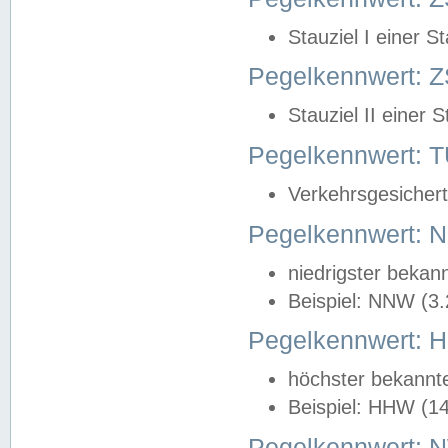
Stauziel I einer S
Pegelkennwert: Z
Stauziel II einer 
Pegelkennwert:
Verkehrsgesichert
Pegelkennwert:
niedrigster bekan
Beispiel: NNW (3
Pegelkennwert:
höchster bekannt
Beispiel: HHW (1
Pegelkennwert: 