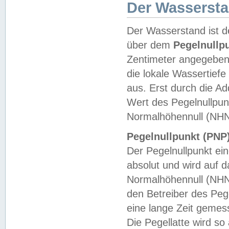
Der Wasserst
Der Wasserstand ist d
über dem
Pegelnullp
Zentimeter angegeben
die lokale Wassertie
aus. Erst durch die A
Wert des Pegelnullpun
Normalhöhennull (NHN
Pegelnullpunkt (PNP)
Der Pegelnullpunkt ei
absolut und wird auf
Normalhöhennull (NHN
den Betreiber des Pege
eine lange Zeit geme
Die Pegellatte wird s