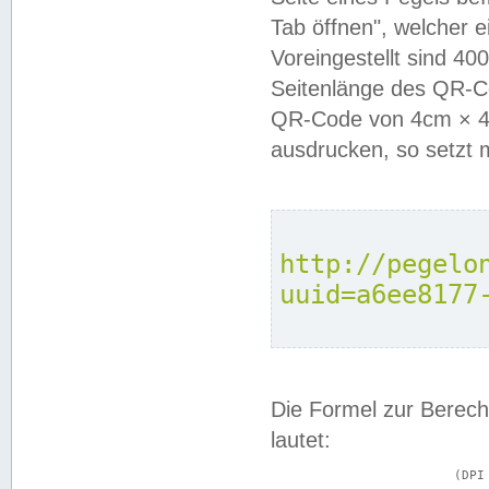
Tab öffnen", welcher 
Voreingestellt sind 4
Seitenlänge des QR-C
QR-Code von 4cm × 4c
ausdrucken, so setzt 
http://pegelo
uuid=a6ee8177
Die Formel zur Berech
lautet:
			(DPI × Druckkantenlänge in cm) ÷ 2,54 = Kantenlänge in Pixel
