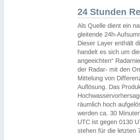
24 Stunden R
Als Quelle dient ein n
gleitende 24h-Aufsum
Dieser Layer enthält
handelt es sich um di
angeeichten“ Radarnie
der Radar- mit den O
Mittelung von Differe
Auflösung. Das Produk
Hochwasservorhersagez
räumlich hoch aufgelö
werden ca. 30 Minuten
UTC ist gegen 0130 UTC
stehen für die letzten