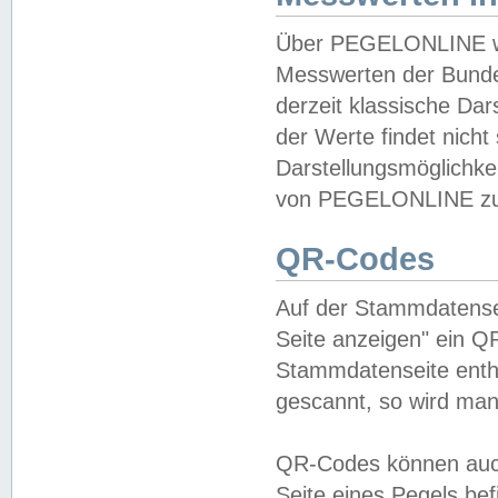
Über PEGELONLINE wer
Messwerten der Bundes
derzeit klassische Da
der Werte findet nicht 
Darstellungsmöglichkei
von PEGELONLINE zu 
QR-Codes
Auf der Stammdatensei
Seite anzeigen" ein Q
Stammdatenseite enthä
gescannt, so wird man
QR-Codes können auc
Seite eines Pegels be