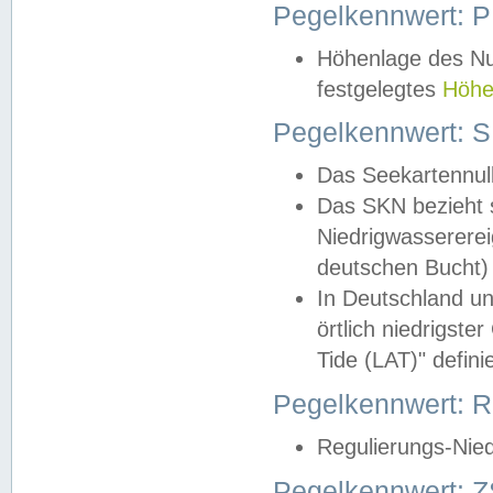
Pegelkennwert: 
Höhenlage des Nul
festgelegtes
Höhe
Pegelkennwert: 
Das Seekartennull
Das SKN bezieht s
Niedrigwassererei
deutschen Bucht) 
In Deutschland un
örtlich niedrigst
Tide (LAT)" definie
Pegelkennwert:
Regulierungs-Nie
Pegelkennwert: Z