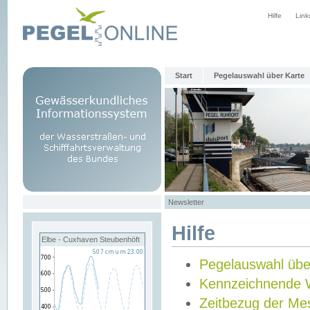
Hilfe
Link
Start
Pegelauswahl über Karte
Newsletter
Hilfe
Elbe - Cuxhaven Steubenhöft
Pegelauswahl übe
Kennzeichnende 
Zeitbezug der Me