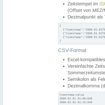
Zeitstempel im
IS
(Offset von MEZ
Dezimalpunkt als
[

  {"timestamp":"2000-01-01T0
  {"timestamp":"2000-01-01T0
  {"timestamp":"2000-01-01T0
]
CSV-Format
Excel-kompatibles
Vereinfachte Zeit
Sommerzeitumstel
Semikolon als Fel
Dezimalkomma (de
timestamp;value

2000-01-01 01:00;646

2000-01-01 01:15;646
