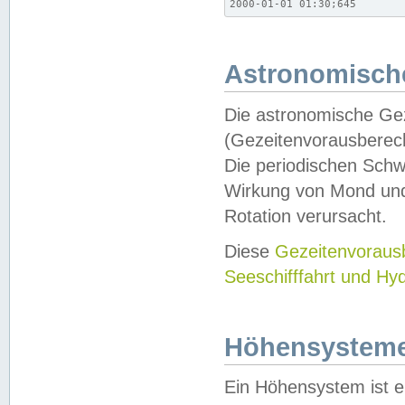
2000-01-01 01:30;645
Astronomische
Die astronomische Gez
(Gezeitenvorausberec
Die periodischen Schw
Wirkung von Mond und
Rotation verursacht.
Diese
Gezeitenvorau
Seeschifffahrt und Hy
Höhensystem
Ein Höhensystem ist e