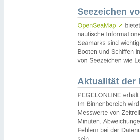
Seezeichen v
OpenSeaMap
↗
biete
nautische Information
Seamarks sind wichtig
Booten und Schiffen i
von Seezeichen wie Le
Aktualität der
PEGELONLINE erhält u
Im Binnenbereich wird 
Messwerte von Zeitreih
Minuten. Abweichungen
Fehlern bei der Daten
sein.