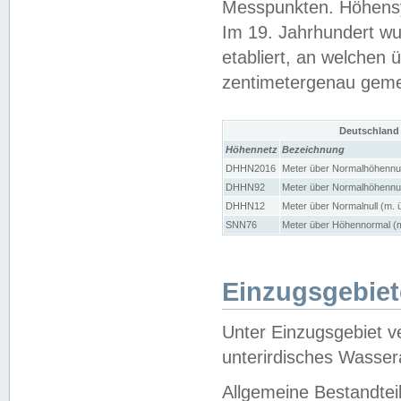
Messpunkten. Höhensy
Im 19. Jahrhundert wu
etabliert, an welchen 
zentimetergenau gem
Deutschland
Höhennetz
Bezeichnung
DHHN2016
Meter über Normalhöhennul
DHHN92
Meter über Normalhöhennul
DHHN12
Meter über Normalnull (m. 
SNN76
Meter über Höhennormal (m
Einzugsgebiet
Unter Einzugsgebiet v
unterirdisches Wasser
Allgemeine Bestandtei