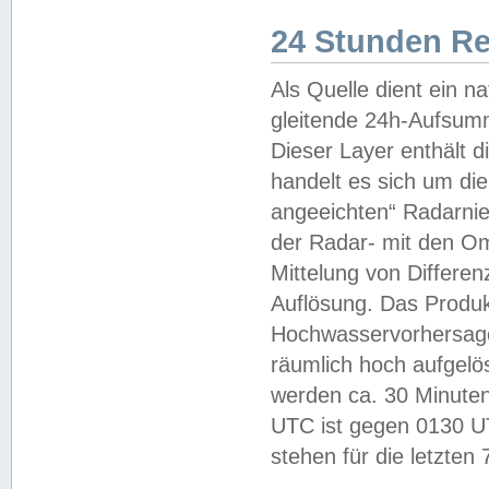
24 Stunden R
Als Quelle dient ein n
gleitende 24h-Aufsum
Dieser Layer enthält
handelt es sich um di
angeeichten“ Radarnie
der Radar- mit den O
Mittelung von Differe
Auflösung. Das Produk
Hochwasservorhersagez
räumlich hoch aufgelö
werden ca. 30 Minuten
UTC ist gegen 0130 UTC
stehen für die letzten