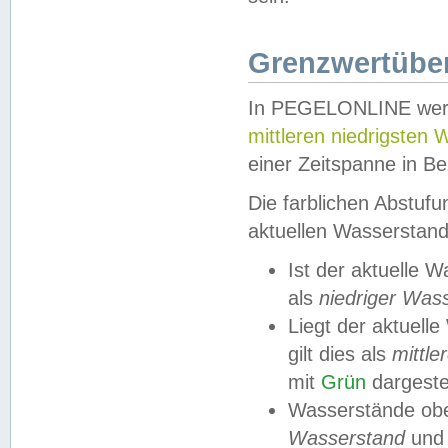
Grenzwertüber
In PEGELONLINE werde
mittleren niedrigsten
einer Zeitspanne in Be
Die farblichen Abstuf
aktuellen Wasserstand
Ist der aktuelle 
als
niedriger Was
Liegt der aktue
gilt dies als
mittle
mit
Grün
dargestel
Wasserstände obe
Wasserstand
und