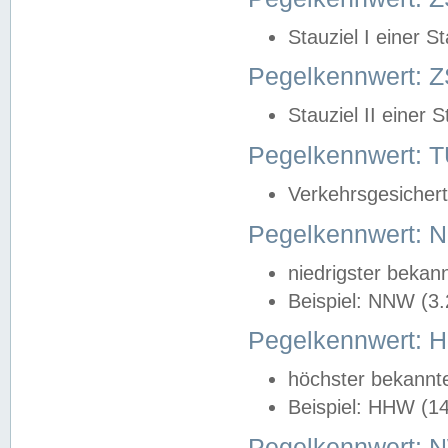
Stauziel I einer S
Pegelkennwert: Z
Stauziel II einer 
Pegelkennwert:
Verkehrsgesichert
Pegelkennwert:
niedrigster bekan
Beispiel: NNW (3
Pegelkennwert:
höchster bekannt
Beispiel: HHW (1
Pegelkennwert: 