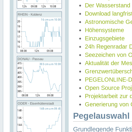
Der Wasserstand
Download langfris
RHEIN - Koblenz
Astronomische Gez
Höhensysteme
Einzugsgebiete
24h Regenradar
Seezeichen von 
DONAU - Passau
Aktualität der Me
Grenzwertübersch
PEGELONLINE-Di
Open Source Projek
Projektarbeit zur
Generierung von 
ODER - Eisenhüttenstadt
Pegelauswahl 
Grundlegende Funkti