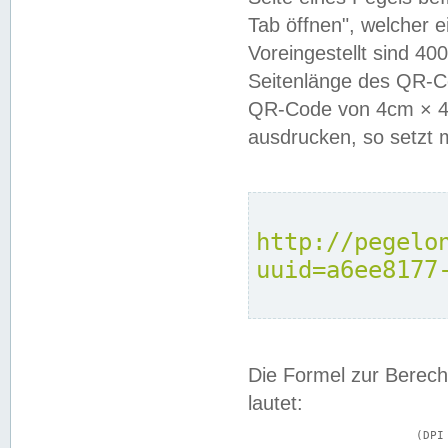
Tab öffnen", welcher 
Voreingestellt sind 4
Seitenlänge des QR-C
QR-Code von 4cm × 4c
ausdrucken, so setzt 
http://pegelo
uuid=a6ee8177
Die Formel zur Berech
lautet:
			(DPI × Druckkantenlänge in cm) ÷ 2,54 = Kantenlänge in Pixel
