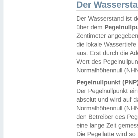
Der Wasserst
Der Wasserstand ist d
über dem
Pegelnullp
Zentimeter angegeben
die lokale Wassertie
aus. Erst durch die A
Wert des Pegelnullpun
Normalhöhennull (NHN
Pegelnullpunkt (PNP)
Der Pegelnullpunkt ei
absolut und wird auf
Normalhöhennull (NHN
den Betreiber des Pege
eine lange Zeit geme
Die Pegellatte wird s