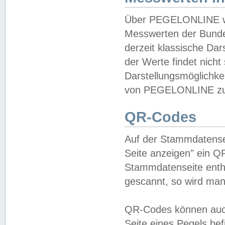
Über PEGELONLINE wer
Messwerten der Bundes
derzeit klassische Da
der Werte findet nicht 
Darstellungsmöglichkei
von PEGELONLINE zu 
QR-Codes
Auf der Stammdatensei
Seite anzeigen" ein Q
Stammdatenseite enthä
gescannt, so wird man
QR-Codes können auc
Seite eines Pegels be