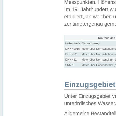
Messpunkten. Höhensy
Im 19. Jahrhundert wu
etabliert, an welchen 
zentimetergenau gem
Deutschland
Höhennetz
Bezeichnung
DHHN2016
Meter über Normalhöhennul
DHHN92
Meter über Normalhöhennul
DHHN12
Meter über Normalnull (m. 
SNN76
Meter über Höhennormal (m
Einzugsgebiet
Unter Einzugsgebiet v
unterirdisches Wasser
Allgemeine Bestandtei