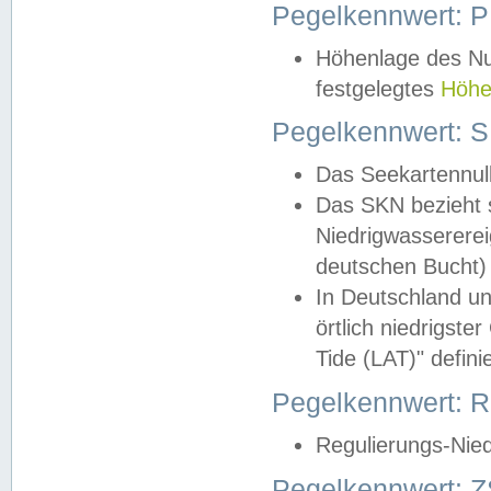
Pegelkennwert: 
Höhenlage des Nul
festgelegtes
Höhe
Pegelkennwert: 
Das Seekartennull
Das SKN bezieht s
Niedrigwassererei
deutschen Bucht) 
In Deutschland un
örtlich niedrigst
Tide (LAT)" definie
Pegelkennwert:
Regulierungs-Nie
Pegelkennwert: Z