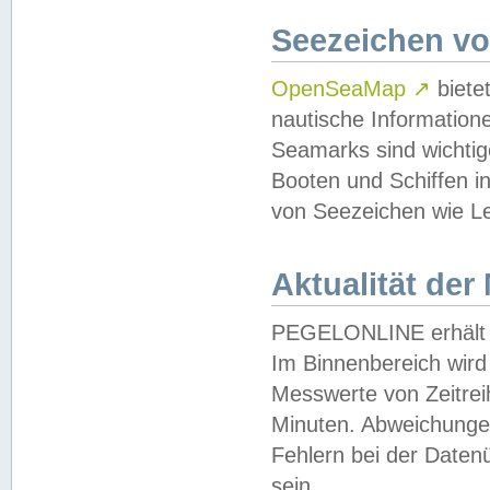
Seezeichen v
OpenSeaMap
↗
biete
nautische Information
Seamarks sind wichtig
Booten und Schiffen i
von Seezeichen wie Le
Aktualität der
PEGELONLINE erhält u
Im Binnenbereich wird 
Messwerte von Zeitreih
Minuten. Abweichungen
Fehlern bei der Daten
sein.