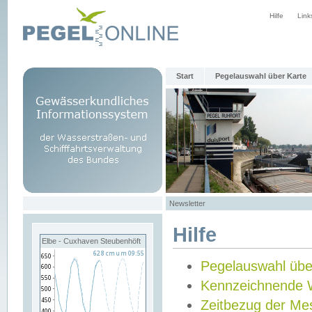
Hilfe
Link
Start
Pegelauswahl über Karte
Newsletter
Hilfe
Elbe - Cuxhaven Steubenhöft
Pegelauswahl übe
Kennzeichnende 
Zeitbezug der Me