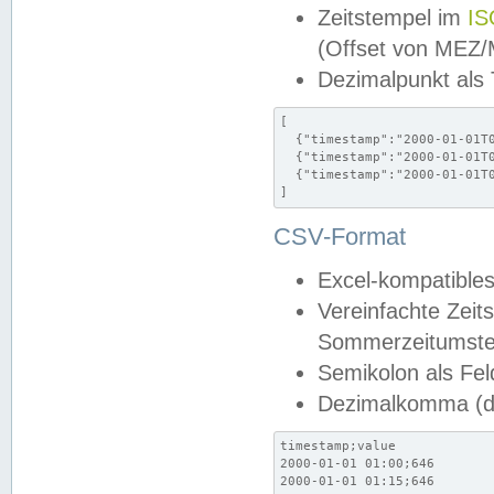
Zeitstempel im
IS
(Offset von MEZ
Dezimalpunkt als
[

  {"timestamp":"2000-01-01T0
  {"timestamp":"2000-01-01T0
  {"timestamp":"2000-01-01T0
]
CSV-Format
Excel-kompatibles
Vereinfachte Zeit
Sommerzeitumstel
Semikolon als Fel
Dezimalkomma (de
timestamp;value

2000-01-01 01:00;646

2000-01-01 01:15;646
