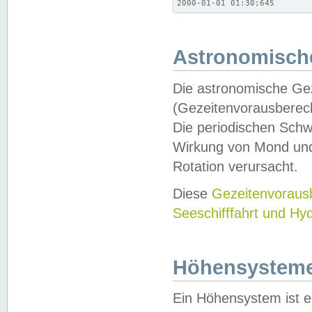
2000-01-01 01:30;645
Astronomische
Die astronomische Gez
(Gezeitenvorausberec
Die periodischen Schw
Wirkung von Mond und
Rotation verursacht.
Diese
Gezeitenvorau
Seeschifffahrt und Hy
Höhensystem
Ein Höhensystem ist e