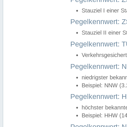
Stauziel I einer S
Pegelkennwert: Z
Stauziel II einer 
Pegelkennwert:
Verkehrsgesichert
Pegelkennwert:
niedrigster bekan
Beispiel: NNW (3
Pegelkennwert:
höchster bekannt
Beispiel: HHW (1
Pegelkennwert: 