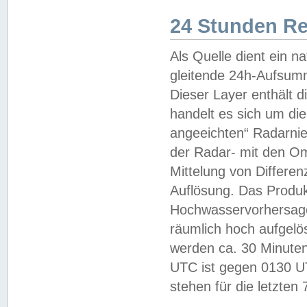
24 Stunden R
Als Quelle dient ein n
gleitende 24h-Aufsum
Dieser Layer enthält
handelt es sich um di
angeeichten“ Radarnie
der Radar- mit den O
Mittelung von Differe
Auflösung. Das Produk
Hochwasservorhersagez
räumlich hoch aufgelö
werden ca. 30 Minuten
UTC ist gegen 0130 UTC
stehen für die letzten