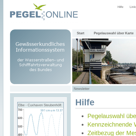
Hilfe
Link
Start
Pegelauswahl über Karte
Newsletter
Hilfe
Elbe - Cuxhaven Steubenhöft
Pegelauswahl übe
Kennzeichnende 
Zeitbezug der Me