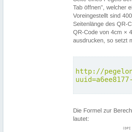
Tab öffnen", welcher 
Voreingestellt sind 4
Seitenlänge des QR-C
QR-Code von 4cm × 4c
ausdrucken, so setzt 
http://pegelo
uuid=a6ee8177
Die Formel zur Berech
lautet:
			(DPI × Druckkantenlänge in cm) ÷ 2,54 = Kantenlänge in Pixel
