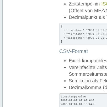
Zeitstempel im
IS
(Offset von MEZ
Dezimalpunkt als
[

  {"timestamp":"2000-01-01T0
  {"timestamp":"2000-01-01T0
  {"timestamp":"2000-01-01T0
]
CSV-Format
Excel-kompatibles
Vereinfachte Zeit
Sommerzeitumstel
Semikolon als Fel
Dezimalkomma (de
timestamp;value

2000-01-01 01:00;646

2000-01-01 01:15;646
