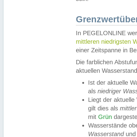
Grenzwertüber
In PEGELONLINE werde
mittleren niedrigsten
einer Zeitspanne in Be
Die farblichen Abstuf
aktuellen Wasserstand
Ist der aktuelle 
als
niedriger Was
Liegt der aktue
gilt dies als
mittle
mit
Grün
dargestel
Wasserstände obe
Wasserstand
und