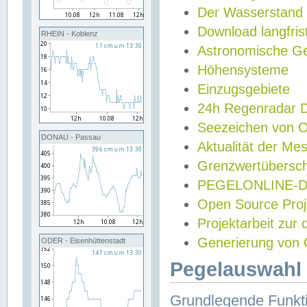
Der Wasserstand
Download langfris
RHEIN - Koblenz
Astronomische Gez
Höhensysteme
Einzugsgebiete
24h Regenradar
Seezeichen von 
DONAU - Passau
Aktualität der Me
Grenzwertübersch
PEGELONLINE-Di
Open Source Projek
Projektarbeit zur
Generierung von 
ODER - Eisenhüttenstadt
Pegelauswahl 
Grundlegende Funkti