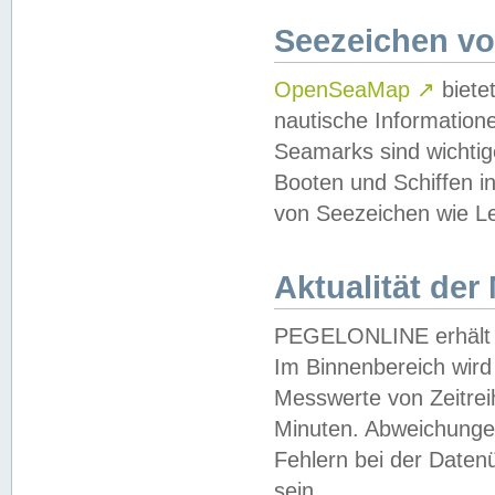
Seezeichen v
OpenSeaMap
↗
biete
nautische Information
Seamarks sind wichtig
Booten und Schiffen i
von Seezeichen wie Le
Aktualität der
PEGELONLINE erhält u
Im Binnenbereich wird 
Messwerte von Zeitreih
Minuten. Abweichungen
Fehlern bei der Daten
sein.