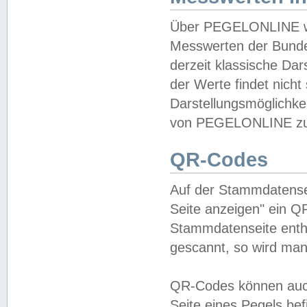
Über PEGELONLINE wer
Messwerten der Bundes
derzeit klassische Da
der Werte findet nicht 
Darstellungsmöglichkei
von PEGELONLINE zu 
QR-Codes
Auf der Stammdatensei
Seite anzeigen" ein Q
Stammdatenseite enthä
gescannt, so wird man
QR-Codes können auc
Seite eines Pegels be