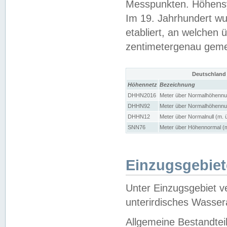
Messpunkten. Höhensy
Im 19. Jahrhundert wu
etabliert, an welchen 
zentimetergenau gem
Deutschland
Höhennetz
Bezeichnung
DHHN2016
Meter über Normalhöhennul
DHHN92
Meter über Normalhöhennul
DHHN12
Meter über Normalnull (m. 
SNN76
Meter über Höhennormal (m
Einzugsgebiet
Unter Einzugsgebiet v
unterirdisches Wasser
Allgemeine Bestandtei