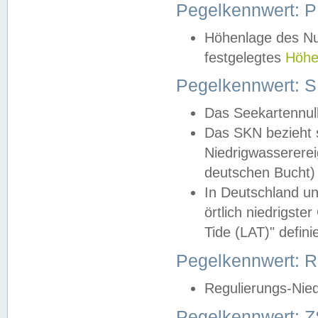
Pegelkennwert: 
Höhenlage des Nul
festgelegtes
Höhe
Pegelkennwert: 
Das Seekartennull
Das SKN bezieht s
Niedrigwassererei
deutschen Bucht) 
In Deutschland un
örtlich niedrigst
Tide (LAT)" definie
Pegelkennwert:
Regulierungs-Nie
Pegelkennwert: Z