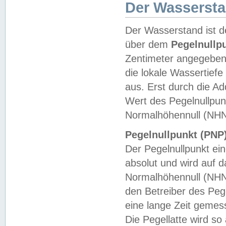
Der Wasserst
Der Wasserstand ist d
über dem
Pegelnullp
Zentimeter angegeben
die lokale Wassertie
aus. Erst durch die A
Wert des Pegelnullpun
Normalhöhennull (NHN
Pegelnullpunkt (PNP)
Der Pegelnullpunkt ei
absolut und wird auf
Normalhöhennull (NHN
den Betreiber des Pege
eine lange Zeit geme
Die Pegellatte wird s