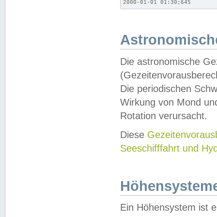
2000-01-01 01:30;645
Astronomische
Die astronomische Gez
(Gezeitenvorausberec
Die periodischen Schw
Wirkung von Mond und
Rotation verursacht.
Diese
Gezeitenvorau
Seeschifffahrt und Hy
Höhensystem
Ein Höhensystem ist e