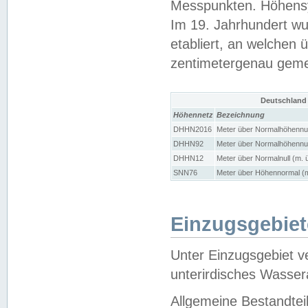
Messpunkten. Höhensy
Im 19. Jahrhundert wu
etabliert, an welchen 
zentimetergenau gem
Deutschland
Höhennetz
Bezeichnung
DHHN2016
Meter über Normalhöhennul
DHHN92
Meter über Normalhöhennul
DHHN12
Meter über Normalnull (m. 
SNN76
Meter über Höhennormal (m
Einzugsgebiet
Unter Einzugsgebiet v
unterirdisches Wasser
Allgemeine Bestandtei