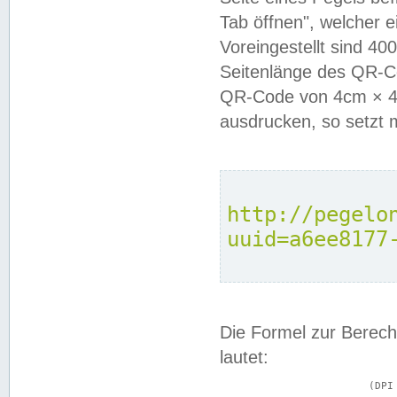
Tab öffnen", welcher 
Voreingestellt sind 4
Seitenlänge des QR-C
QR-Code von 4cm × 4c
ausdrucken, so setzt 
http://pegelo
uuid=a6ee8177
Die Formel zur Berech
lautet:
			(DPI × Druckkantenlänge in cm) ÷ 2,54 = Kantenlänge in Pixel
