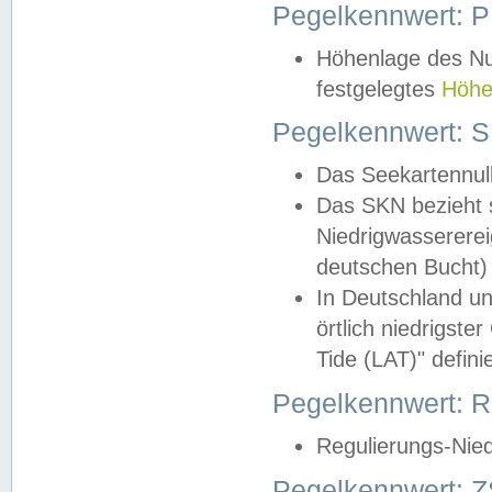
Pegelkennwert: 
Höhenlage des Nul
festgelegtes
Höhe
Pegelkennwert: 
Das Seekartennull
Das SKN bezieht s
Niedrigwassererei
deutschen Bucht) 
In Deutschland un
örtlich niedrigst
Tide (LAT)" definie
Pegelkennwert:
Regulierungs-Nie
Pegelkennwert: Z