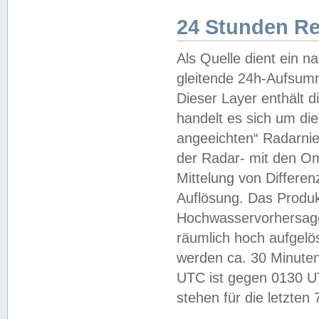
24 Stunden R
Als Quelle dient ein n
gleitende 24h-Aufsum
Dieser Layer enthält
handelt es sich um di
angeeichten“ Radarnie
der Radar- mit den O
Mittelung von Differe
Auflösung. Das Produk
Hochwasservorhersagez
räumlich hoch aufgelö
werden ca. 30 Minuten
UTC ist gegen 0130 UTC
stehen für die letzten