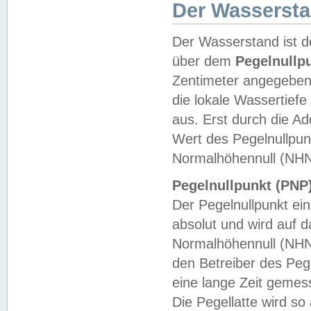
Der Wasserst
Der Wasserstand ist d
über dem
Pegelnullp
Zentimeter angegeben
die lokale Wassertie
aus. Erst durch die A
Wert des Pegelnullpun
Normalhöhennull (NHN
Pegelnullpunkt (PNP)
Der Pegelnullpunkt ei
absolut und wird auf
Normalhöhennull (NHN
den Betreiber des Pege
eine lange Zeit geme
Die Pegellatte wird s