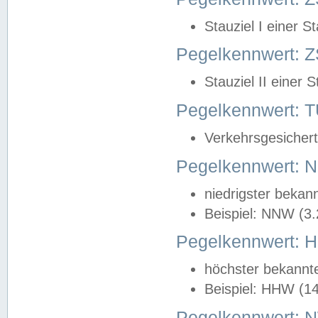
Stauziel I einer S
Pegelkennwert: Z
Stauziel II einer 
Pegelkennwert:
Verkehrsgesichert
Pegelkennwert:
niedrigster bekan
Beispiel: NNW (3
Pegelkennwert:
höchster bekannt
Beispiel: HHW (1
Pegelkennwert: 