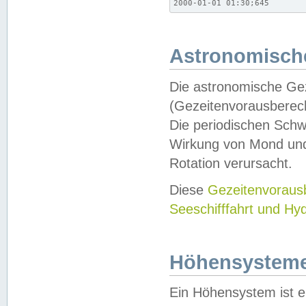
2000-01-01 01:30;645
Astronomische
Die astronomische Gez
(Gezeitenvorausberec
Die periodischen Schw
Wirkung von Mond und
Rotation verursacht.
Diese
Gezeitenvorau
Seeschifffahrt und Hy
Höhensystem
Ein Höhensystem ist e