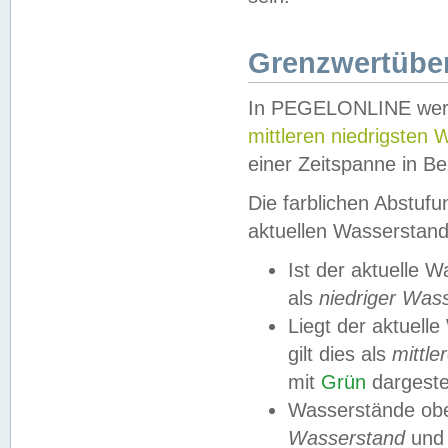
Grenzwertüber
In PEGELONLINE werde
mittleren niedrigsten
einer Zeitspanne in Be
Die farblichen Abstuf
aktuellen Wasserstand
Ist der aktuelle 
als
niedriger Was
Liegt der aktue
gilt dies als
mittle
mit
Grün
dargestel
Wasserstände obe
Wasserstand
und