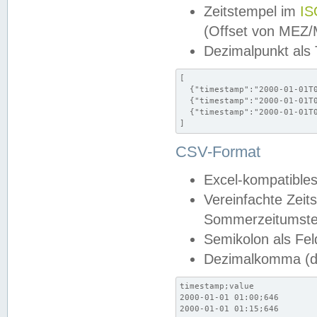
Zeitstempel im
IS
(Offset von MEZ
Dezimalpunkt als
[

  {"timestamp":"2000-01-01T0
  {"timestamp":"2000-01-01T0
  {"timestamp":"2000-01-01T0
]
CSV-Format
Excel-kompatibles
Vereinfachte Zeit
Sommerzeitumstel
Semikolon als Fel
Dezimalkomma (de
timestamp;value

2000-01-01 01:00;646

2000-01-01 01:15;646
