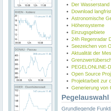
Der Wasserstand
Download langfris
RHEIN - Koblenz
Astronomische Gez
Höhensysteme
Einzugsgebiete
24h Regenradar
Seezeichen von 
DONAU - Passau
Aktualität der Me
Grenzwertübersch
PEGELONLINE-Di
Open Source Projek
Projektarbeit zur
Generierung von 
ODER - Eisenhüttenstadt
Pegelauswahl 
Grundlegende Funkti