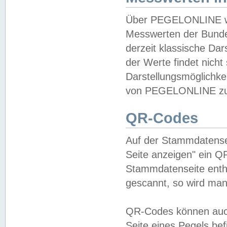
Über PEGELONLINE wer
Messwerten der Bundes
derzeit klassische Da
der Werte findet nicht 
Darstellungsmöglichkei
von PEGELONLINE zu 
QR-Codes
Auf der Stammdatensei
Seite anzeigen" ein Q
Stammdatenseite enthä
gescannt, so wird man
QR-Codes können auc
Seite eines Pegels be