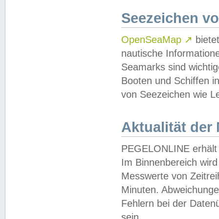
Seezeichen v
OpenSeaMap
↗
biete
nautische Information
Seamarks sind wichtig
Booten und Schiffen i
von Seezeichen wie Le
Aktualität der
PEGELONLINE erhält u
Im Binnenbereich wird 
Messwerte von Zeitreih
Minuten. Abweichungen
Fehlern bei der Daten
sein.