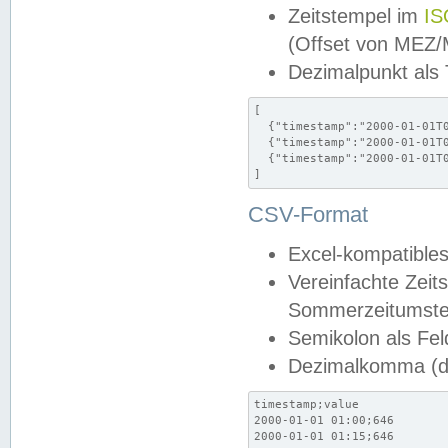
Zeitstempel im
IS
(Offset von MEZ
Dezimalpunkt als
[

  {"timestamp":"2000-01-01T0
  {"timestamp":"2000-01-01T0
  {"timestamp":"2000-01-01T0
]
CSV-Format
Excel-kompatibles
Vereinfachte Zeit
Sommerzeitumstel
Semikolon als Fel
Dezimalkomma (de
timestamp;value

2000-01-01 01:00;646

2000-01-01 01:15;646
