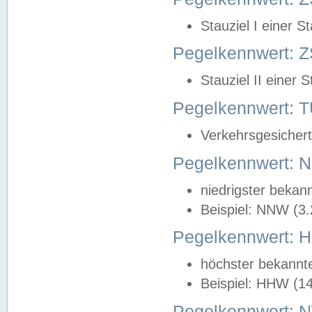
Stauziel I einer S
Pegelkennwert: Z
Stauziel II einer 
Pegelkennwert:
Verkehrsgesichert
Pegelkennwert:
niedrigster bekan
Beispiel: NNW (3
Pegelkennwert:
höchster bekannt
Beispiel: HHW (1
Pegelkennwert: 