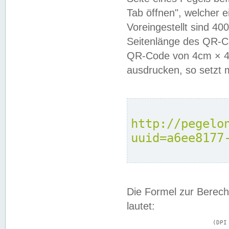
Tab öffnen", welcher 
Voreingestellt sind 4
Seitenlänge des QR-C
QR-Code von 4cm × 4c
ausdrucken, so setzt 
http://pegelo
uuid=a6ee8177
Die Formel zur Berech
lautet:
			(DPI × Druckkantenlänge in cm) ÷ 2,54 = Kantenlänge in Pixel
