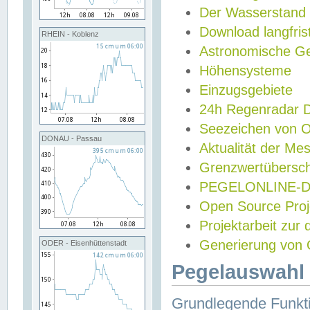
Der Wasserstand
Download langfris
RHEIN - Koblenz
Astronomische Gez
Höhensysteme
Einzugsgebiete
24h Regenradar
Seezeichen von 
DONAU - Passau
Aktualität der Me
Grenzwertübersch
PEGELONLINE-Di
Open Source Projek
Projektarbeit zur
Generierung von 
ODER - Eisenhüttenstadt
Pegelauswahl 
Grundlegende Funkti