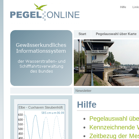
Hilfe
Link
Start
Pegelauswahl über Karte
Newsletter
Hilfe
Elbe - Cuxhaven Steubenhöft
Pegelauswahl übe
Kennzeichnende 
Zeitbezug der Me