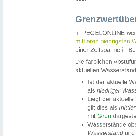
Grenzwertüber
In PEGELONLINE werde
mittleren niedrigsten
einer Zeitspanne in Be
Die farblichen Abstuf
aktuellen Wasserstand
Ist der aktuelle 
als
niedriger Was
Liegt der aktue
gilt dies als
mittle
mit
Grün
dargestel
Wasserstände obe
Wasserstand
und