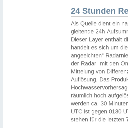
24 Stunden R
Als Quelle dient ein n
gleitende 24h-Aufsum
Dieser Layer enthält
handelt es sich um di
angeeichten“ Radarnie
der Radar- mit den O
Mittelung von Differe
Auflösung. Das Produk
Hochwasservorhersagez
räumlich hoch aufgelö
werden ca. 30 Minuten
UTC ist gegen 0130 UTC
stehen für die letzten