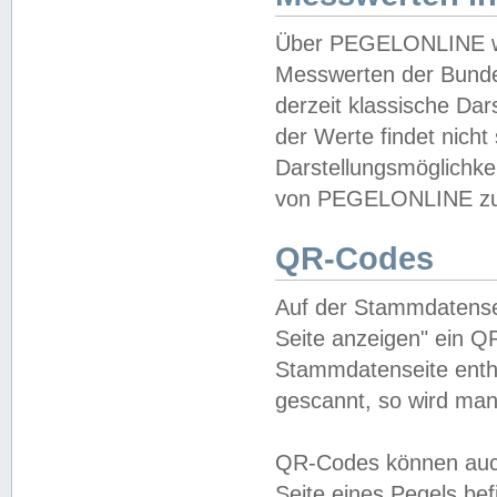
Über PEGELONLINE wer
Messwerten der Bundes
derzeit klassische Da
der Werte findet nicht 
Darstellungsmöglichkei
von PEGELONLINE zu 
QR-Codes
Auf der Stammdatensei
Seite anzeigen" ein Q
Stammdatenseite enthä
gescannt, so wird man
QR-Codes können auc
Seite eines Pegels be