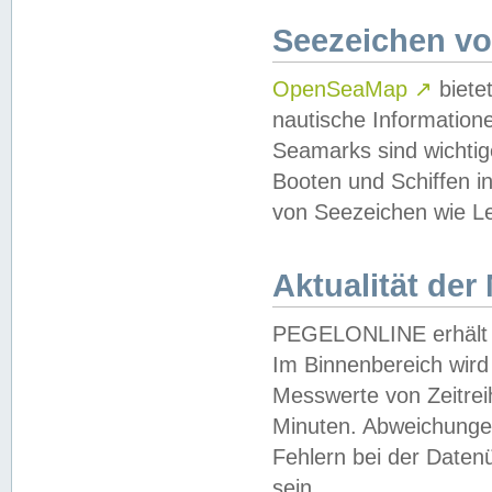
Seezeichen v
OpenSeaMap
↗
biete
nautische Information
Seamarks sind wichtig
Booten und Schiffen i
von Seezeichen wie Le
Aktualität der
PEGELONLINE erhält u
Im Binnenbereich wird 
Messwerte von Zeitreih
Minuten. Abweichungen
Fehlern bei der Daten
sein.