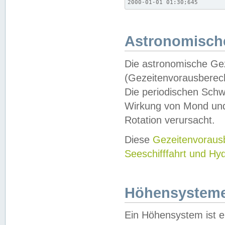
2000-01-01 01:30;645
Astronomische
Die astronomische Gez
(Gezeitenvorausberec
Die periodischen Schw
Wirkung von Mond und
Rotation verursacht.
Diese
Gezeitenvorau
Seeschifffahrt und Hy
Höhensystem
Ein Höhensystem ist e