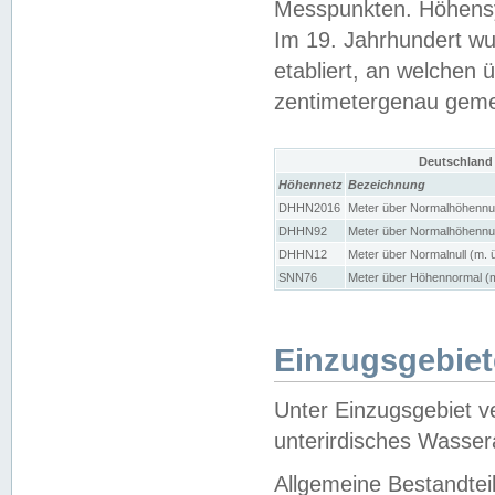
Messpunkten. Höhensy
Im 19. Jahrhundert wu
etabliert, an welchen 
zentimetergenau gem
Deutschland
Höhennetz
Bezeichnung
DHHN2016
Meter über Normalhöhennul
DHHN92
Meter über Normalhöhennul
DHHN12
Meter über Normalnull (m. 
SNN76
Meter über Höhennormal (m
Einzugsgebiet
Unter Einzugsgebiet v
unterirdisches Wasser
Allgemeine Bestandtei