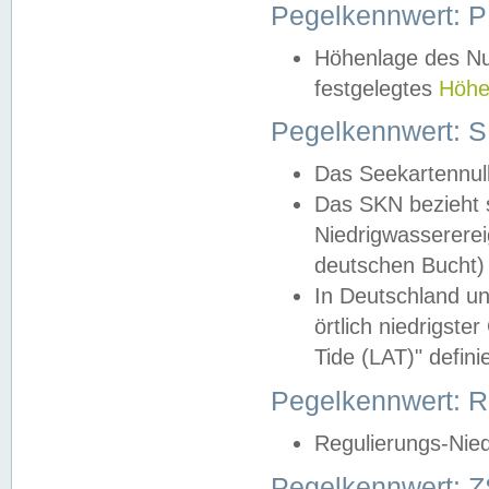
Pegelkennwert: 
Höhenlage des Nul
festgelegtes
Höhe
Pegelkennwert: 
Das Seekartennull
Das SKN bezieht s
Niedrigwassererei
deutschen Bucht) 
In Deutschland un
örtlich niedrigst
Tide (LAT)" definie
Pegelkennwert:
Regulierungs-Nie
Pegelkennwert: Z