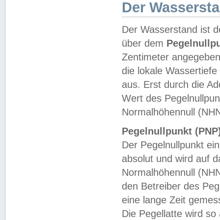
Der Wasserst
Der Wasserstand ist d
über dem
Pegelnullp
Zentimeter angegeben
die lokale Wassertie
aus. Erst durch die A
Wert des Pegelnullpun
Normalhöhennull (NHN
Pegelnullpunkt (PNP)
Der Pegelnullpunkt ei
absolut und wird auf
Normalhöhennull (NHN
den Betreiber des Pege
eine lange Zeit geme
Die Pegellatte wird s