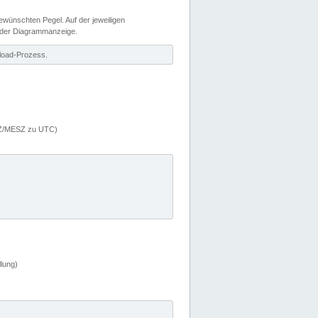
wünschten Pegel. Auf der jeweiligen
 der Diagrammanzeige.
load-Prozess.
MEZ/MESZ zu UTC)
lung)