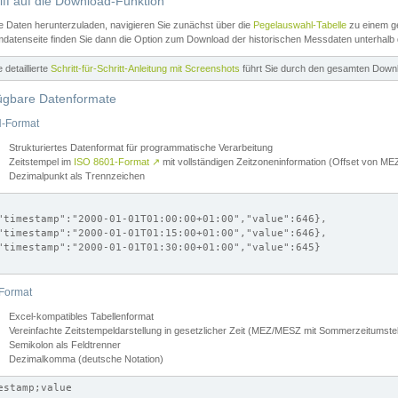
iff auf die Download-Funktion
e Daten herunterzuladen, navigieren Sie zunächst über die
Pegelauswahl-Tabelle
zu einem ge
datenseite finden Sie dann die Option zum Download der historischen Messdaten unterhalb
ne detaillierte
Schritt-für-Schritt-Anleitung mit Screenshots
führt Sie durch den gesamten Down
ügbare Datenformate
-Format
Strukturiertes Datenformat für programmatische Verarbeitung
Zeitstempel im
ISO 8601-Format
↗
mit vollständigen Zeitzoneninformation (Offset von 
Dezimalpunkt als Trennzeichen
"timestamp":"2000-01-01T01:00:00+01:00","value":646},

"timestamp":"2000-01-01T01:15:00+01:00","value":646},

"timestamp":"2000-01-01T01:30:00+01:00","value":645}

Format
Excel-kompatibles Tabellenformat
Vereinfachte Zeitstempeldarstellung in gesetzlicher Zeit (MEZ/MESZ mit Sommerzeitumstel
Semikolon als Feldtrenner
Dezimalkomma (deutsche Notation)
estamp;value
