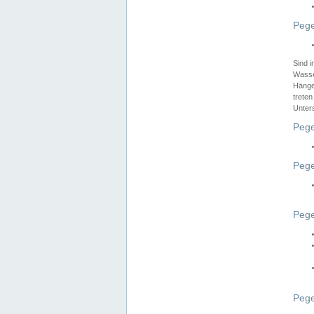
Pege
Sind 
Wasser
Hänge
treten
Unter
Pege
Pege
Pege
Pege