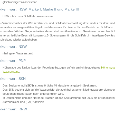
gleichwertiger Wasserstand
lkennwert: HSW, Marke I, Marke II und Marke III
HSW – höchster Schifffahrtswasserstand
in Zusammenarbeit der Wasserstraßen- und Schifffahrtsverwaltung des Bundes mit den Bund
standes an ausgewählten Pegeln und dienen als Richtwerte für den Betrieb der Schifffahrt. 
n von den örtlichen Gegebenheiten ab und sind von Gewässer zu Gewässer unterschiedlich
 unterschiedliche Beschränkungen (z.B. Sperrungen) für die Schifffahrt im jeweiligen Gewäss
schreitung wieder aufgehoben.
lkennwert: NSW
niedrigster Wasserstand
lkennwert: PNP
Höhenlage des Nullpunktes der Pegellatte bezogen auf ein amtlich festgelegtes
Höhensys
Wasserstand
.
lkennwert: SKN
Das Seekartennull (SKN) ist eine örtliche Mindesttiefenangabe in Seekarten.
Das SKN bezieht sich auf die Wassertiefe, die auch bei extemen Niedrigwasserereignissen
deutschen Bucht) kaum noch unterschritten wird.
In Deutschland und den Nordsee-Staaten ist das Seekartennull seit 2005 als örtlich nie
Astronomical Tide (LAT)" definiert.
lkennwert: RNW