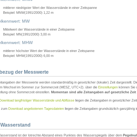
mittlerer niedrigster Wert der Wasserstände in einer Zeitspanne
Beispiel: MNW(1991/2000) 1,22 m
lkennwert: MW
Mittelwert der Wasserstände in einer Zeitspanne
Beispiel: MN(1991/2000) 3,00 m
elkennwert: MHW
mittlerer höchster Wert der Wasserstände in einer Zeitspanne
Beispiel: MHW(1991/2000) 6,00 m
tbezug der Messwerte
itangaben der Messwerte werden standardmäßig in gesetzlicher (lokaler) Zeit dargestellt. D
em Wechsel im Sommer zur Sommerzeit (MESZ, UTC+2). über die
Einstellungen
können Sie d
ellung ohne Sommerzeit einstellen.
Momentan sind alle Zeitangaben auf gesetzliche Zeit e
Download langfristiger Wasserstände und Abflüsse
liegen die Zeitangaben in gesetzlicher Zeit
n zum
Download angebotenen Tagesdateien
liegen die Zeitangaben grundsätzlich ganzjährig in
 Wasserstand
asserstand ist der lotrechte Abstand eines Punktes des Wasserspiegels über dem
Pegelnul