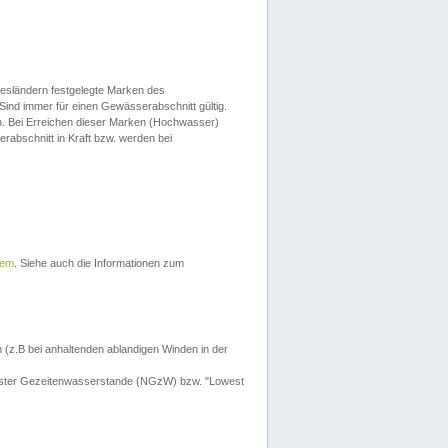
esländern festgelegte Marken des
Sind immer für einen Gewässerabschnitt gültig.
. Bei Erreichen dieser Marken (Hochwasser)
erabschnitt in Kraft bzw. werden bei
tem
. Siehe auch die Informationen zum
 (z.B bei anhaltenden ablandigen Winden in der
drigster Gezeitenwasserstande (NGzW) bzw. "Lowest