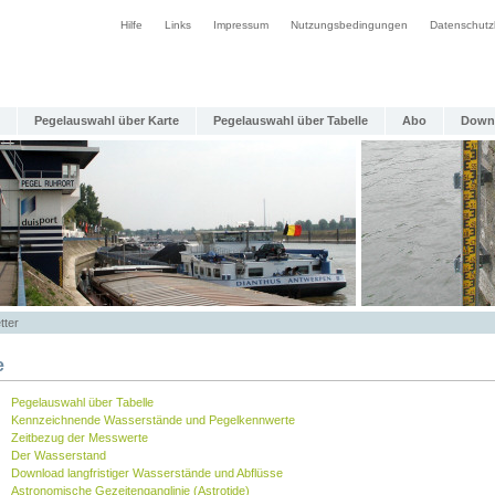
Hilfe
Links
Impressum
Nutzungsbedingungen
Datenschutz
Pegelauswahl über Karte
Pegelauswahl über Tabelle
Abo
Down
tter
e
Pegelauswahl über Tabelle
Kennzeichnende Wasserstände und Pegelkennwerte
Zeitbezug der Messwerte
Der Wasserstand
Download langfristiger Wasserstände und Abflüsse
Astronomische Gezeitenganglinie (Astrotide)