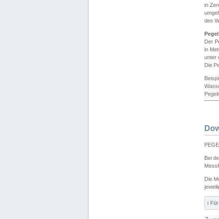
in Ze
umgeb
des W
Pegel
Der P
in Me
unter
Die Pe
Beisp
Wasse
Pegeln
Dow
PEGEL
Bei d
Messf
Die M
jeweil
ℹ️ F