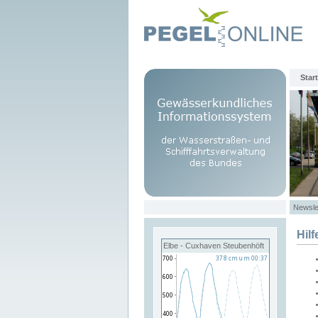
Start
Newsle
Hilf
Elbe - Cuxhaven Steubenhöft