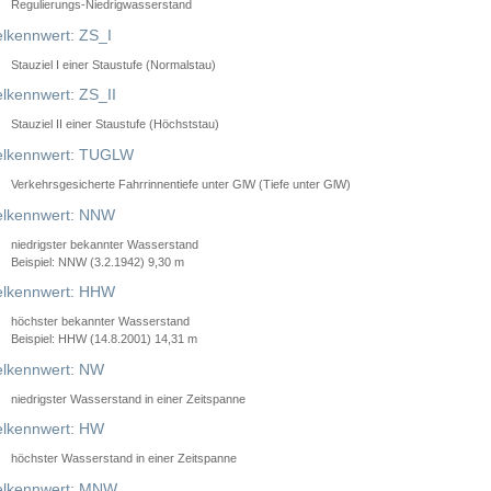
Regulierungs-Niedrigwasserstand
lkennwert: ZS_I
Stauziel I einer Staustufe (Normalstau)
lkennwert: ZS_II
Stauziel II einer Staustufe (Höchststau)
elkennwert: TUGLW
Verkehrsgesicherte Fahrrinnentiefe unter GlW (Tiefe unter GlW)
lkennwert: NNW
niedrigster bekannter Wasserstand
Beispiel: NNW (3.2.1942) 9,30 m
lkennwert: HHW
höchster bekannter Wasserstand
Beispiel: HHW (14.8.2001) 14,31 m
lkennwert: NW
niedrigster Wasserstand in einer Zeitspanne
lkennwert: HW
höchster Wasserstand in einer Zeitspanne
elkennwert: MNW