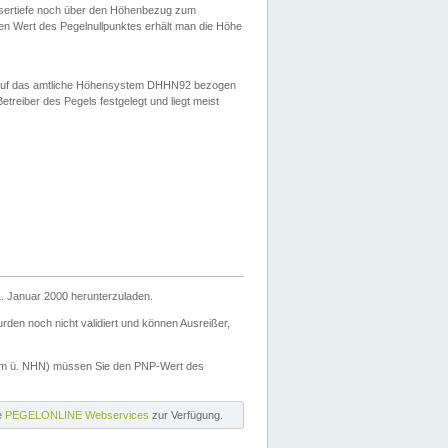
ssertiefe noch über den Höhenbezug zum
en Wert des Pegelnullpunktes erhält man die Höhe
d auf das amtliche Höhensystem DHHN92 bezogen
reiber des Pegels festgelegt und liegt meist
. Januar 2000 herunterzuladen.
den noch nicht validiert und können Ausreißer,
(m ü. NHN) müssen Sie den PNP-Wert des
ie
PEGELONLINE Webservices
zur Verfügung.