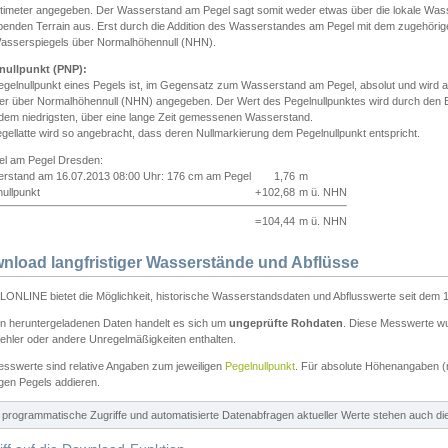
ntimeter angegeben. Der Wasserstand am Pegel sagt somit weder etwas über die lokale Wa
enden Terrain aus. Erst durch die Addition des Wasserstandes am Pegel mit dem zugehörig
asserspiegels über Normalhöhennull (NHN).
nullpunkt (PNP):
egelnullpunkt eines Pegels ist, im Gegensatz zum Wasserstand am Pegel, absolut und wir
ter über Normalhöhennull (NHN) angegeben. Der Wert des Pegelnullpunktes wird durch den Bet
 dem niedrigsten, über eine lange Zeit gemessenen Wasserstand.
gellatte wird so angebracht, dass deren Nullmarkierung dem Pegelnullpunkt entspricht.
iel am Pegel Dresden:
rstand am 16.07.2013 08:00 Uhr: 176 cm am Pegel
1,76
m
ullpunkt
+
102,68
m ü. NHN
=
104,44
m ü. NHN
nload langfristiger Wasserstände und Abflüsse
ONLINE bietet die Möglichkeit, historische Wasserstandsdaten und Abflusswerte seit dem 1
en heruntergeladenen Daten handelt es sich um
ungeprüfte Rohdaten
. Diese Messwerte wur
ehler oder andere Unregelmäßigkeiten enthalten.
esswerte sind relative Angaben zum jeweiligen
Pegelnullpunkt
. Für absolute Höhenangaben 
igen Pegels addieren.
ür programmatische Zugriffe und automatisierte Datenabfragen aktueller Werte stehen auch d