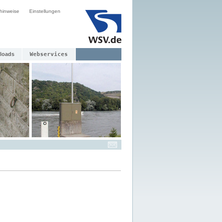
hinweise
Einstellungen
loads
Webservices