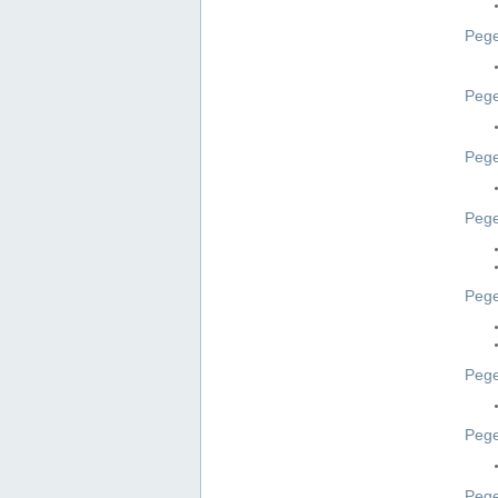
Pege
Pege
Peg
Pege
Pege
Pege
Pege
Peg