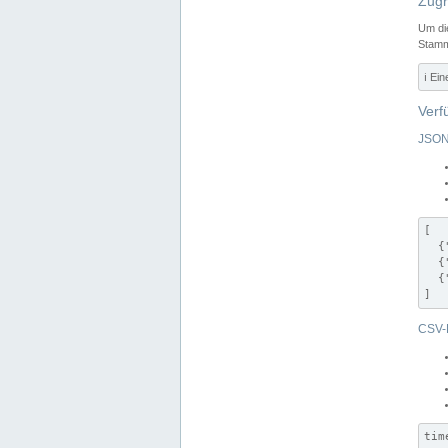
Zugr
Um di
Stamm
ℹ️ Ei
Verf
JSON
[

  {
  {
  {
]
CSV-
tim