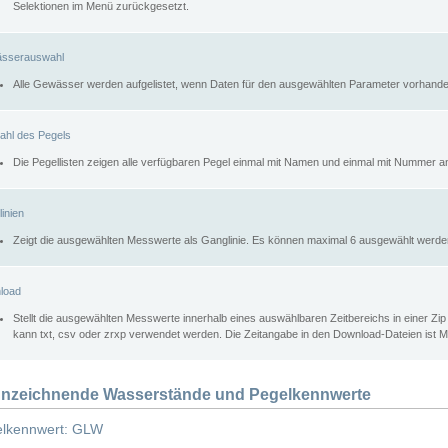
Selektionen im Menü zurückgesetzt.
sserauswahl
Alle Gewässer werden aufgelistet, wenn Daten für den ausgewählten Parameter vorhande
ahl des Pegels
Die Pegellisten zeigen alle verfügbaren Pegel einmal mit Namen und einmal mit Nummer a
inien
Zeigt die ausgewählten Messwerte als Ganglinie. Es können maximal 6 ausgewählt werde
load
Stellt die ausgewählten Messwerte innerhalb eines auswählbaren Zeitbereichs in einer Zi
kann txt, csv oder zrxp verwendet werden. Die Zeitangabe in den Download-Dateien ist 
nzeichnende Wasserstände und Pegelkennwerte
lkennwert: GLW