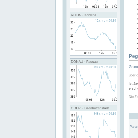
RHEIN - Koblenz
Peg
DONAU - Passau
Grund
über 
Ist Ja
ersche
Die Ze
ODER - Eisenhüttenstadt
Para