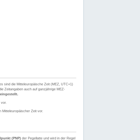
ies sind die Mitteleuropäische Zeit (MEZ, UTC+1)
ie Zeitangaben auch auf ganzjährige MEZ-
ingestellt.
 vor.
 Mitteleuropäischer Zeit vor.
lpunkt (PNP)
der Pegellatte und wird in der Regel