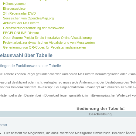
Höhensysteme
Einzugsgebiete
24h Regenradar DWD
Seezeichen von OpenSeaMap.org
Aktualität der Messwerte
Grenzwertüberschreitung der Messwerte
PEGELONLINE-Dienste
Open Source Projekt für die interaktive Online Visualisierung
Projektarbeit zur dynamischen Visualisierung von Messwerten
Generierung von QR-Codes für Pegelstammdatenseiten
elauswahl über Tabelle
legende Funktionsweise der Tabelle
die Tabelle können Pegel gefunden werden und deren Messwerte heruntergeladen oder visuali
vascript deaktiviert oder nicht verfügbar so muss jede Änderung mit der Bestätigung des "Filt
int nur bei deaktiviertem Javascript. Bei eingeschaltetem Javascript aktualisieren sich alle 
itstempel in den Dateien beim Download liegen ganzjährig in mitteleuropäischer Winterzeit vo
Bedienung der Tabelle:
Beschreibung
meter
Hier besteht die Möglichkeit, die auszuwertende Messgröße einzustellen. Bei einer Ände