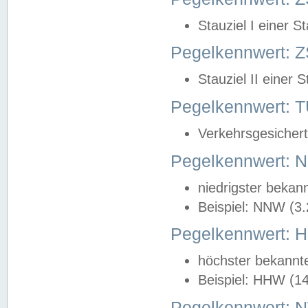
Stauziel I einer S
Pegelkennwert: Z
Stauziel II einer 
Pegelkennwert:
Verkehrsgesichert
Pegelkennwert:
niedrigster bekan
Beispiel: NNW (3
Pegelkennwert:
höchster bekannt
Beispiel: HHW (1
Pegelkennwert: 