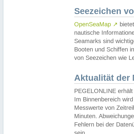
Seezeichen v
OpenSeaMap
↗
biete
nautische Information
Seamarks sind wichtig
Booten und Schiffen i
von Seezeichen wie Le
Aktualität der
PEGELONLINE erhält u
Im Binnenbereich wird 
Messwerte von Zeitreih
Minuten. Abweichungen
Fehlern bei der Daten
sein.