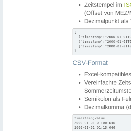
Zeitstempel im
IS
(Offset von MEZ
Dezimalpunkt als
[

  {"timestamp":"2000-01-01T0
  {"timestamp":"2000-01-01T0
  {"timestamp":"2000-01-01T0
]
CSV-Format
Excel-kompatibles
Vereinfachte Zeit
Sommerzeitumstel
Semikolon als Fel
Dezimalkomma (de
timestamp;value

2000-01-01 01:00;646

2000-01-01 01:15;646
