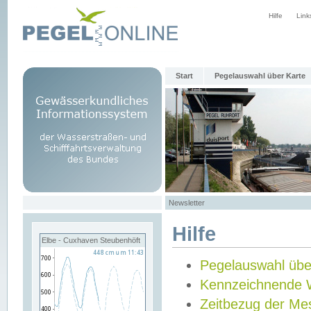
Hilfe
Link
Start
Pegelauswahl über Karte
Newsletter
Hilfe
Elbe - Cuxhaven Steubenhöft
Pegelauswahl übe
Kennzeichnende 
Zeitbezug der Me