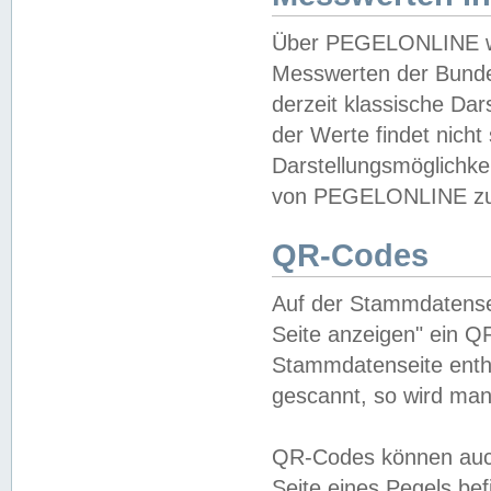
Über PEGELONLINE wer
Messwerten der Bundes
derzeit klassische Da
der Werte findet nicht 
Darstellungsmöglichkei
von PEGELONLINE zu 
QR-Codes
Auf der Stammdatensei
Seite anzeigen" ein Q
Stammdatenseite enthä
gescannt, so wird man
QR-Codes können auc
Seite eines Pegels be