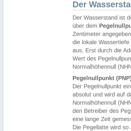
Der Wasserst
Der Wasserstand ist d
über dem
Pegelnullp
Zentimeter angegeben
die lokale Wassertie
aus. Erst durch die A
Wert des Pegelnullpun
Normalhöhennull (NHN
Pegelnullpunkt (PNP)
Der Pegelnullpunkt ei
absolut und wird auf
Normalhöhennull (NHN
den Betreiber des Pege
eine lange Zeit geme
Die Pegellatte wird s