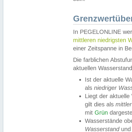
Grenzwertüber
In PEGELONLINE werde
mittleren niedrigsten
einer Zeitspanne in Be
Die farblichen Abstuf
aktuellen Wasserstand
Ist der aktuelle 
als
niedriger Was
Liegt der aktue
gilt dies als
mittle
mit
Grün
dargestel
Wasserstände obe
Wasserstand
und