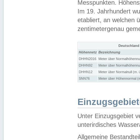
Messpunkten. Höhensy
Im 19. Jahrhundert wu
etabliert, an welchen 
zentimetergenau gem
Deutschland
Höhennetz
Bezeichnung
DHHN2016
Meter über Normalhöhennul
DHHN92
Meter über Normalhöhennul
DHHN12
Meter über Normalnull (m. 
SNN76
Meter über Höhennormal (m
Einzugsgebiet
Unter Einzugsgebiet v
unterirdisches Wasser
Allgemeine Bestandtei