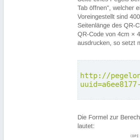
Tab öffnen", welcher 
Voreingestellt sind 4
Seitenlänge des QR-C
QR-Code von 4cm × 4c
ausdrucken, so setzt 
http://pegelo
uuid=a6ee8177
Die Formel zur Berech
lautet:
			(DPI × Druckkantenlänge in cm) ÷ 2,54 = Kantenlänge in Pixel
