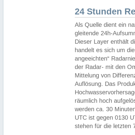
24 Stunden R
Als Quelle dient ein n
gleitende 24h-Aufsum
Dieser Layer enthält
handelt es sich um di
angeeichten“ Radarnie
der Radar- mit den O
Mittelung von Differe
Auflösung. Das Produk
Hochwasservorhersagez
räumlich hoch aufgelö
werden ca. 30 Minuten
UTC ist gegen 0130 UTC
stehen für die letzten