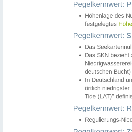
Pegelkennwert: 
Höhenlage des Nul
festgelegtes
Höhe
Pegelkennwert: 
Das Seekartennull
Das SKN bezieht s
Niedrigwassererei
deutschen Bucht) 
In Deutschland un
örtlich niedrigst
Tide (LAT)" definie
Pegelkennwert:
Regulierungs-Nie
Pegelkennwert: Z