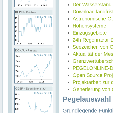
Der Wasserstand
Download langfris
RHEIN - Koblenz
Astronomische Gez
Höhensysteme
Einzugsgebiete
24h Regenradar
Seezeichen von 
DONAU - Passau
Aktualität der Me
Grenzwertübersch
PEGELONLINE-Di
Open Source Projek
Projektarbeit zur
Generierung von 
ODER - Eisenhüttenstadt
Pegelauswahl 
Grundlegende Funkti