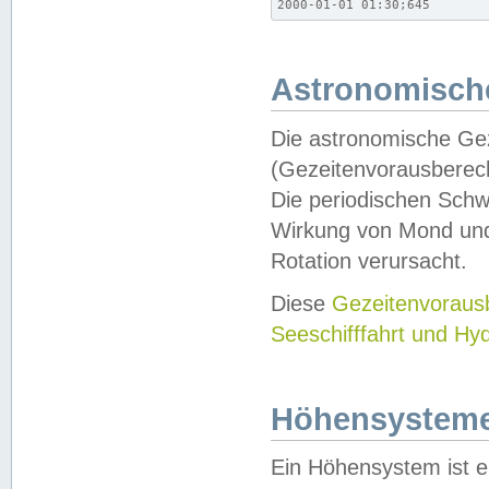
2000-01-01 01:30;645
Astronomische
Die astronomische Gez
(Gezeitenvorausberec
Die periodischen Schw
Wirkung von Mond und
Rotation verursacht.
Diese
Gezeitenvorau
Seeschifffahrt und Hy
Höhensystem
Ein Höhensystem ist e