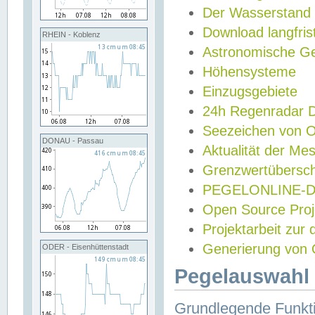
Der Wasserstand
Download langfris
RHEIN - Koblenz
Astronomische Gez
Höhensysteme
Einzugsgebiete
24h Regenradar
Seezeichen von 
DONAU - Passau
Aktualität der Me
Grenzwertübersch
PEGELONLINE-Di
Open Source Projek
Projektarbeit zur
Generierung von 
ODER - Eisenhüttenstadt
Pegelauswahl 
Grundlegende Funkti