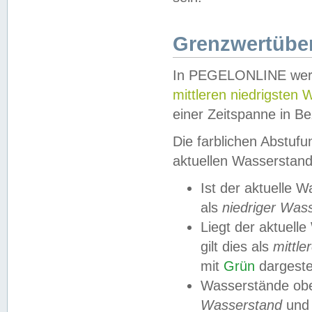
Grenzwertüber
In PEGELONLINE werde
mittleren niedrigsten
einer Zeitspanne in Be
Die farblichen Abstuf
aktuellen Wasserstand
Ist der aktuelle 
als
niedriger Was
Liegt der aktue
gilt dies als
mittle
mit
Grün
dargestel
Wasserstände obe
Wasserstand
und