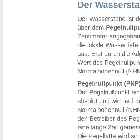
Der Wasserst
Der Wasserstand ist d
über dem
Pegelnullp
Zentimeter angegeben
die lokale Wassertie
aus. Erst durch die A
Wert des Pegelnullpun
Normalhöhennull (NHN
Pegelnullpunkt (PNP)
Der Pegelnullpunkt ei
absolut und wird auf
Normalhöhennull (NHN
den Betreiber des Pege
eine lange Zeit geme
Die Pegellatte wird s