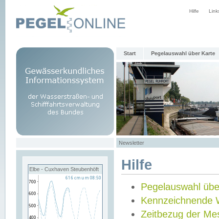
Hilfe
Link
Start
Pegelauswahl über Karte
Newsletter
Hilfe
Elbe - Cuxhaven Steubenhöft
Pegelauswahl übe
Kennzeichnende 
Zeitbezug der Me