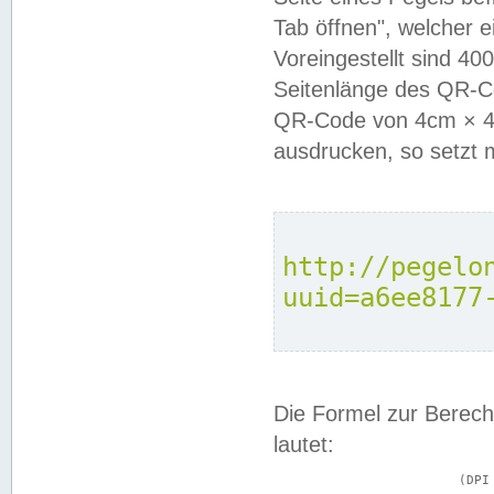
Tab öffnen", welcher 
Voreingestellt sind 4
Seitenlänge des QR-C
QR-Code von 4cm × 4c
ausdrucken, so setzt 
http://pegelo
uuid=a6ee8177
Die Formel zur Berech
lautet:
			(DPI × Druckkantenlänge in cm) ÷ 2,54 = Kantenlänge in Pixel
