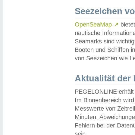
Seezeichen v
OpenSeaMap
↗
biete
nautische Information
Seamarks sind wichtig
Booten und Schiffen i
von Seezeichen wie Le
Aktualität der
PEGELONLINE erhält u
Im Binnenbereich wird 
Messwerte von Zeitreih
Minuten. Abweichungen
Fehlern bei der Daten
sein.