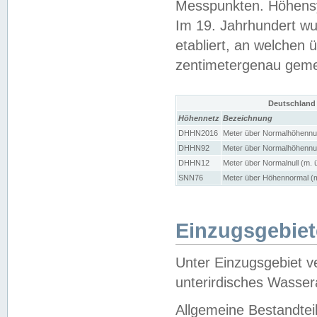
Messpunkten. Höhensy
Im 19. Jahrhundert wu
etabliert, an welchen 
zentimetergenau gem
Deutschland
Höhennetz
Bezeichnung
DHHN2016
Meter über Normalhöhennul
DHHN92
Meter über Normalhöhennul
DHHN12
Meter über Normalnull (m. 
SNN76
Meter über Höhennormal (m
Einzugsgebiet
Unter Einzugsgebiet v
unterirdisches Wasser
Allgemeine Bestandtei