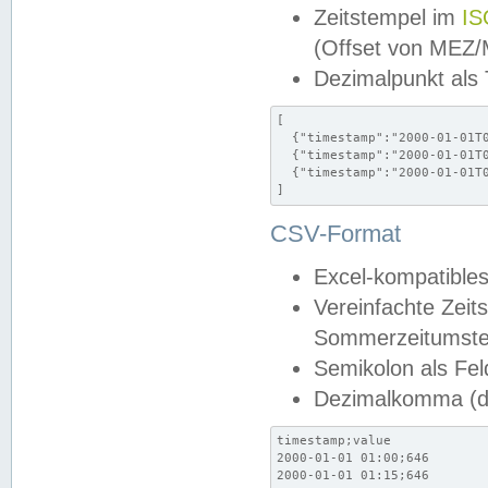
Zeitstempel im
IS
(Offset von MEZ
Dezimalpunkt als
[

  {"timestamp":"2000-01-01T0
  {"timestamp":"2000-01-01T0
  {"timestamp":"2000-01-01T0
]
CSV-Format
Excel-kompatibles
Vereinfachte Zeit
Sommerzeitumstel
Semikolon als Fel
Dezimalkomma (de
timestamp;value

2000-01-01 01:00;646

2000-01-01 01:15;646
