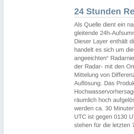
24 Stunden R
Als Quelle dient ein n
gleitende 24h-Aufsum
Dieser Layer enthält
handelt es sich um di
angeeichten“ Radarnie
der Radar- mit den O
Mittelung von Differe
Auflösung. Das Produk
Hochwasservorhersagez
räumlich hoch aufgelö
werden ca. 30 Minuten
UTC ist gegen 0130 UTC
stehen für die letzten