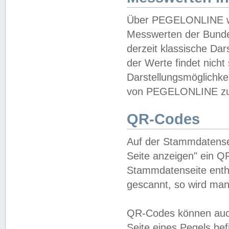
Über PEGELONLINE wer
Messwerten der Bundes
derzeit klassische Da
der Werte findet nicht 
Darstellungsmöglichkei
von PEGELONLINE zu 
QR-Codes
Auf der Stammdatensei
Seite anzeigen" ein Q
Stammdatenseite enthä
gescannt, so wird man
QR-Codes können auc
Seite eines Pegels be