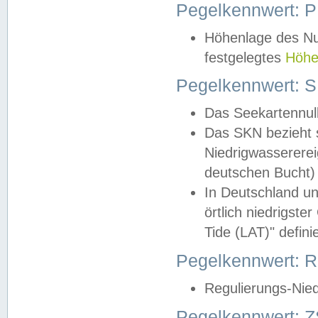
Pegelkennwert: 
Höhenlage des Nul
festgelegtes
Höhe
Pegelkennwert: 
Das Seekartennull
Das SKN bezieht s
Niedrigwassererei
deutschen Bucht) 
In Deutschland un
örtlich niedrigst
Tide (LAT)" definie
Pegelkennwert:
Regulierungs-Nie
Pegelkennwert: Z