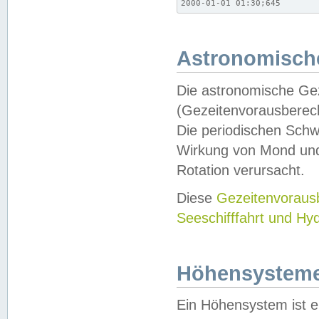
2000-01-01 01:30;645
Astronomische
Die astronomische Gez
(Gezeitenvorausberec
Die periodischen Schw
Wirkung von Mond und
Rotation verursacht.
Diese
Gezeitenvorau
Seeschifffahrt und Hy
Höhensystem
Ein Höhensystem ist e