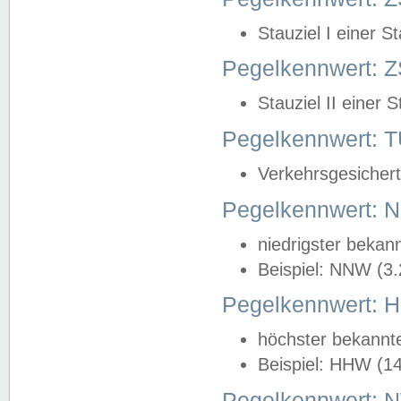
Stauziel I einer S
Pegelkennwert: Z
Stauziel II einer 
Pegelkennwert:
Verkehrsgesichert
Pegelkennwert:
niedrigster bekan
Beispiel: NNW (3
Pegelkennwert:
höchster bekannt
Beispiel: HHW (1
Pegelkennwert: 