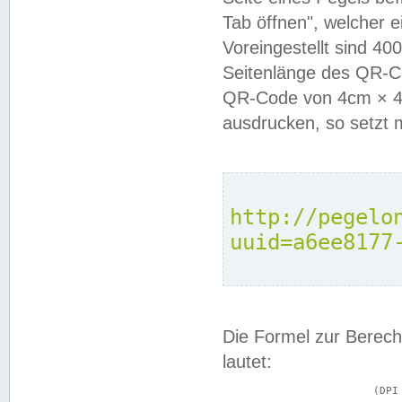
Tab öffnen", welcher 
Voreingestellt sind 4
Seitenlänge des QR-C
QR-Code von 4cm × 4c
ausdrucken, so setzt 
http://pegelo
uuid=a6ee8177
Die Formel zur Berech
lautet:
			(DPI × Druckkantenlänge in cm) ÷ 2,54 = Kantenlänge in Pixel
