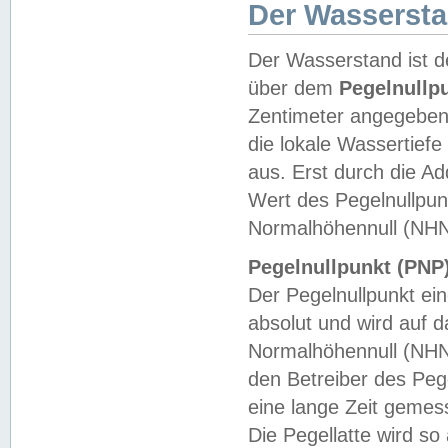
Der Wasserst
Der Wasserstand ist d
über dem
Pegelnullp
Zentimeter angegeben
die lokale Wassertie
aus. Erst durch die A
Wert des Pegelnullpun
Normalhöhennull (NHN
Pegelnullpunkt (PNP)
Der Pegelnullpunkt ei
absolut und wird auf
Normalhöhennull (NHN
den Betreiber des Pege
eine lange Zeit geme
Die Pegellatte wird s