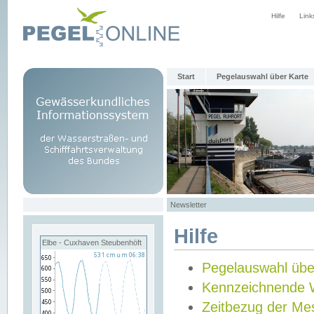
Hilfe
Link
Start
Pegelauswahl über Karte
Newsletter
Hilfe
Elbe - Cuxhaven Steubenhöft
Pegelauswahl übe
Kennzeichnende 
Zeitbezug der Me