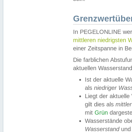
Grenzwertüber
In PEGELONLINE werde
mittleren niedrigsten
einer Zeitspanne in Be
Die farblichen Abstuf
aktuellen Wasserstand
Ist der aktuelle 
als
niedriger Was
Liegt der aktue
gilt dies als
mittle
mit
Grün
dargestel
Wasserstände obe
Wasserstand
und