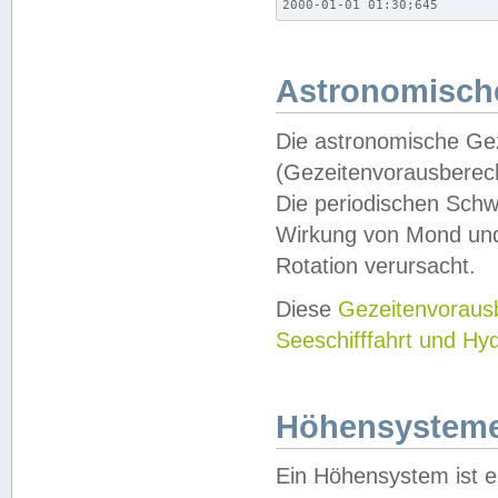
2000-01-01 01:30;645
Astronomische
Die astronomische Gez
(Gezeitenvorausberec
Die periodischen Schw
Wirkung von Mond und
Rotation verursacht.
Diese
Gezeitenvorau
Seeschifffahrt und Hy
Höhensystem
Ein Höhensystem ist e