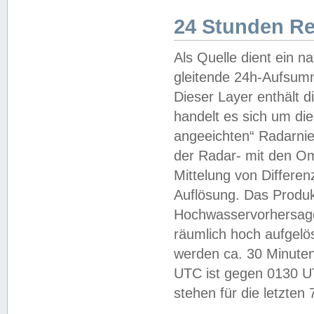
24 Stunden R
Als Quelle dient ein n
gleitende 24h-Aufsum
Dieser Layer enthält
handelt es sich um di
angeeichten“ Radarnie
der Radar- mit den O
Mittelung von Differe
Auflösung. Das Produk
Hochwasservorhersagez
räumlich hoch aufgelö
werden ca. 30 Minuten
UTC ist gegen 0130 UTC
stehen für die letzten