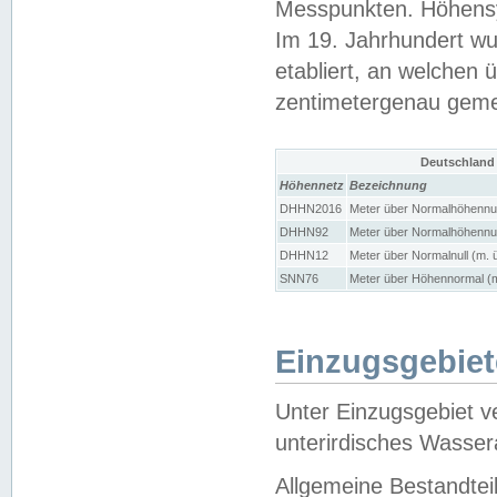
Messpunkten. Höhensy
Im 19. Jahrhundert wu
etabliert, an welchen 
zentimetergenau gem
Deutschland
Höhennetz
Bezeichnung
DHHN2016
Meter über Normalhöhennul
DHHN92
Meter über Normalhöhennul
DHHN12
Meter über Normalnull (m. 
SNN76
Meter über Höhennormal (m
Einzugsgebiet
Unter Einzugsgebiet v
unterirdisches Wasser
Allgemeine Bestandtei