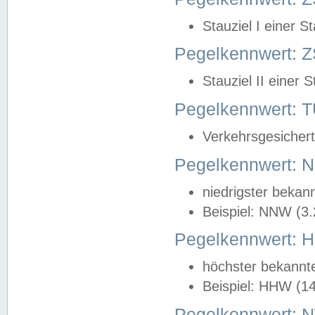
Stauziel I einer S
Pegelkennwert: Z
Stauziel II einer 
Pegelkennwert:
Verkehrsgesichert
Pegelkennwert:
niedrigster bekan
Beispiel: NNW (3
Pegelkennwert:
höchster bekannt
Beispiel: HHW (1
Pegelkennwert: 