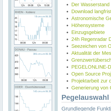
Der Wasserstand
Download langfris
RHEIN - Koblenz
Astronomische Gez
Höhensysteme
Einzugsgebiete
24h Regenradar
Seezeichen von 
DONAU - Passau
Aktualität der Me
Grenzwertübersch
PEGELONLINE-Di
Open Source Projek
Projektarbeit zur
Generierung von 
ODER - Eisenhüttenstadt
Pegelauswahl 
Grundlegende Funkti