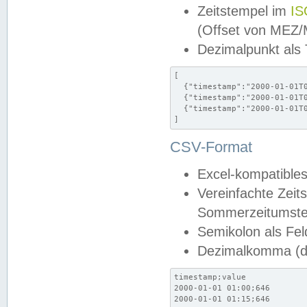
Zeitstempel im
IS
(Offset von MEZ
Dezimalpunkt als
[

  {"timestamp":"2000-01-01T0
  {"timestamp":"2000-01-01T0
  {"timestamp":"2000-01-01T0
]
CSV-Format
Excel-kompatibles
Vereinfachte Zeit
Sommerzeitumstel
Semikolon als Fel
Dezimalkomma (de
timestamp;value

2000-01-01 01:00;646

2000-01-01 01:15;646
