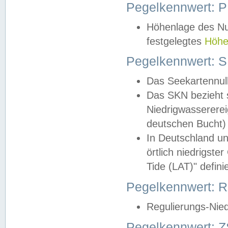
Pegelkennwert: 
Höhenlage des Nul
festgelegtes
Höhe
Pegelkennwert: 
Das Seekartennull
Das SKN bezieht s
Niedrigwassererei
deutschen Bucht) 
In Deutschland un
örtlich niedrigst
Tide (LAT)" definie
Pegelkennwert:
Regulierungs-Nie
Pegelkennwert: Z