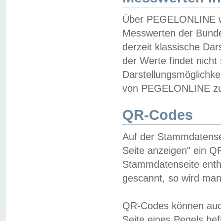
Über PEGELONLINE wer
Messwerten der Bundes
derzeit klassische Da
der Werte findet nicht 
Darstellungsmöglichkei
von PEGELONLINE zu 
QR-Codes
Auf der Stammdatensei
Seite anzeigen" ein Q
Stammdatenseite enthä
gescannt, so wird man
QR-Codes können auc
Seite eines Pegels be