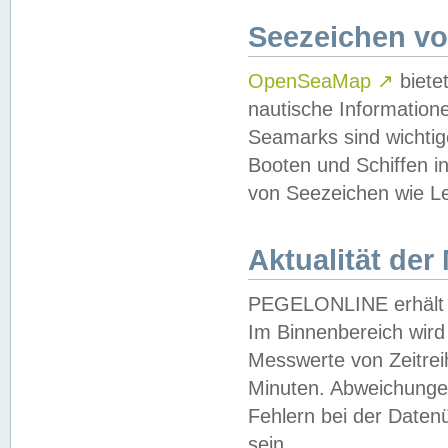
Seezeichen v
OpenSeaMap
↗
biete
nautische Information
Seamarks sind wichtig
Booten und Schiffen i
von Seezeichen wie Le
Aktualität der
PEGELONLINE erhält u
Im Binnenbereich wird 
Messwerte von Zeitreih
Minuten. Abweichungen
Fehlern bei der Daten
sein.