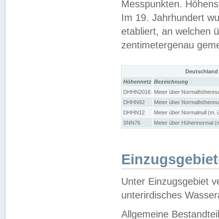
Messpunkten. Höhensy
Im 19. Jahrhundert wu
etabliert, an welchen 
zentimetergenau gem
Deutschland
Höhennetz
Bezeichnung
DHHN2016
Meter über Normalhöhennul
DHHN92
Meter über Normalhöhennul
DHHN12
Meter über Normalnull (m. 
SNN76
Meter über Höhennormal (m
Einzugsgebiet
Unter Einzugsgebiet v
unterirdisches Wasser
Allgemeine Bestandtei