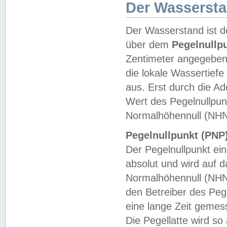
Der Wasserst
Der Wasserstand ist d
über dem
Pegelnullp
Zentimeter angegeben
die lokale Wassertie
aus. Erst durch die A
Wert des Pegelnullpun
Normalhöhennull (NHN
Pegelnullpunkt (PNP)
Der Pegelnullpunkt ei
absolut und wird auf
Normalhöhennull (NHN
den Betreiber des Pege
eine lange Zeit geme
Die Pegellatte wird s