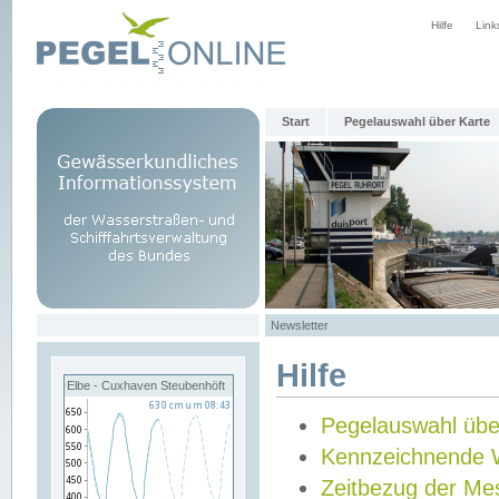
Hilfe
Link
Start
Pegelauswahl über Karte
Newsletter
Hilfe
Elbe - Cuxhaven Steubenhöft
Pegelauswahl übe
Kennzeichnende 
Zeitbezug der Me