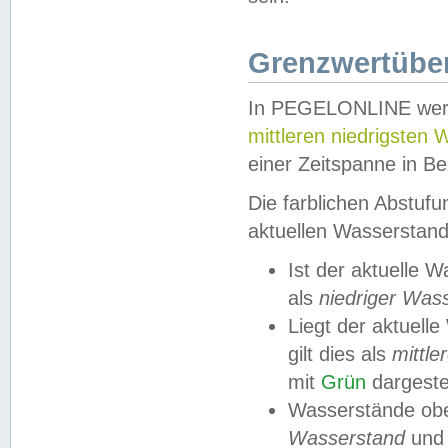
Grenzwertüber
In PEGELONLINE werde
mittleren niedrigsten
einer Zeitspanne in Be
Die farblichen Abstuf
aktuellen Wasserstand
Ist der aktuelle 
als
niedriger Was
Liegt der aktue
gilt dies als
mittle
mit
Grün
dargestel
Wasserstände obe
Wasserstand
und