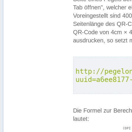
Tab öffnen", welcher 
Voreingestellt sind 4
Seitenlänge des QR-C
QR-Code von 4cm × 4c
ausdrucken, so setzt 
http://pegelo
uuid=a6ee8177
Die Formel zur Berech
lautet:
			(DPI × Druckkantenlänge in cm) ÷ 2,54 = Kantenlänge in Pixel
