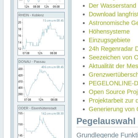
Der Wasserstand
Download langfris
RHEIN - Koblenz
Astronomische Gez
Höhensysteme
Einzugsgebiete
24h Regenradar
Seezeichen von 
DONAU - Passau
Aktualität der Me
Grenzwertübersch
PEGELONLINE-Di
Open Source Projek
Projektarbeit zur
Generierung von 
ODER - Eisenhüttenstadt
Pegelauswahl 
Grundlegende Funkti