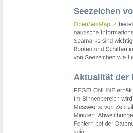
Seezeichen v
OpenSeaMap
↗
biete
nautische Information
Seamarks sind wichtig
Booten und Schiffen i
von Seezeichen wie Le
Aktualität der
PEGELONLINE erhält u
Im Binnenbereich wird 
Messwerte von Zeitreih
Minuten. Abweichungen
Fehlern bei der Daten
sein.