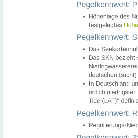
Pegelkennwert: 
Höhenlage des Nul
festgelegtes
Höhe
Pegelkennwert: 
Das Seekartennull
Das SKN bezieht s
Niedrigwassererei
deutschen Bucht) 
In Deutschland un
örtlich niedrigst
Tide (LAT)" definie
Pegelkennwert:
Regulierungs-Nie
Pegelkennwert: Z