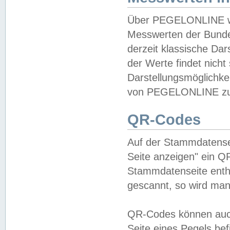
Über PEGELONLINE wer
Messwerten der Bundes
derzeit klassische Da
der Werte findet nicht 
Darstellungsmöglichkei
von PEGELONLINE zu 
QR-Codes
Auf der Stammdatensei
Seite anzeigen" ein Q
Stammdatenseite enthä
gescannt, so wird man
QR-Codes können auc
Seite eines Pegels be