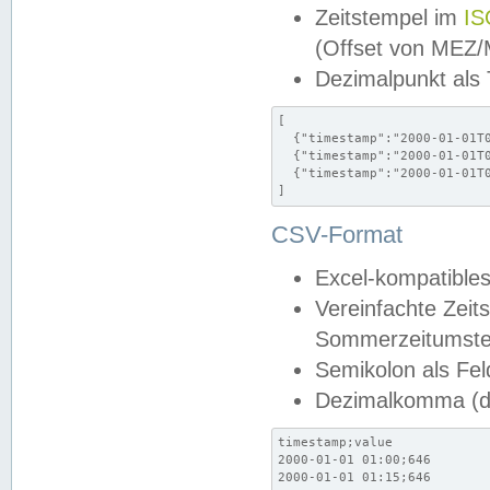
Zeitstempel im
IS
(Offset von MEZ
Dezimalpunkt als
[

  {"timestamp":"2000-01-01T0
  {"timestamp":"2000-01-01T0
  {"timestamp":"2000-01-01T0
]
CSV-Format
Excel-kompatibles
Vereinfachte Zeit
Sommerzeitumstel
Semikolon als Fel
Dezimalkomma (de
timestamp;value

2000-01-01 01:00;646

2000-01-01 01:15;646
