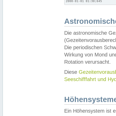
2000-01-01 01:30;645
Astronomische
Die astronomische Gez
(Gezeitenvorausberec
Die periodischen Schw
Wirkung von Mond und
Rotation verursacht.
Diese
Gezeitenvorau
Seeschifffahrt und Hy
Höhensystem
Ein Höhensystem ist e