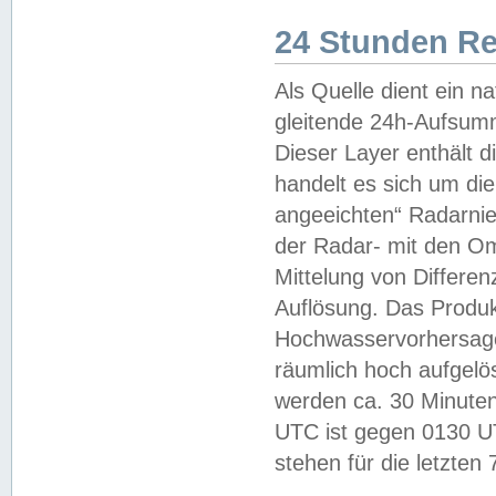
24 Stunden R
Als Quelle dient ein n
gleitende 24h-Aufsum
Dieser Layer enthält
handelt es sich um di
angeeichten“ Radarnie
der Radar- mit den O
Mittelung von Differe
Auflösung. Das Produk
Hochwasservorhersagez
räumlich hoch aufgelö
werden ca. 30 Minuten
UTC ist gegen 0130 UTC
stehen für die letzten