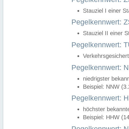
Stauziel I einer S
Pegelkennwert: Z
Stauziel II einer 
Pegelkennwert:
Verkehrsgesichert
Pegelkennwert:
niedrigster bekan
Beispiel: NNW (3
Pegelkennwert:
höchster bekannt
Beispiel: HHW (1
Pegelkennwert: 