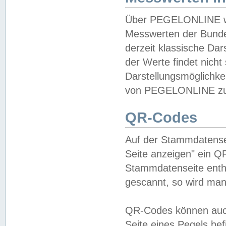
Über PEGELONLINE wer
Messwerten der Bundes
derzeit klassische Da
der Werte findet nicht 
Darstellungsmöglichkei
von PEGELONLINE zu 
QR-Codes
Auf der Stammdatensei
Seite anzeigen" ein Q
Stammdatenseite enthä
gescannt, so wird man
QR-Codes können auc
Seite eines Pegels be