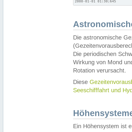
2000-01-01 01:30;645
Astronomische
Die astronomische Gez
(Gezeitenvorausberec
Die periodischen Schw
Wirkung von Mond und
Rotation verursacht.
Diese
Gezeitenvorau
Seeschifffahrt und Hy
Höhensystem
Ein Höhensystem ist e