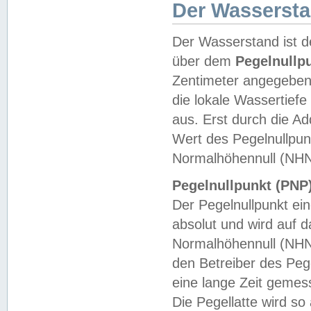
Der Wasserst
Der Wasserstand ist d
über dem
Pegelnullp
Zentimeter angegeben
die lokale Wassertie
aus. Erst durch die A
Wert des Pegelnullpun
Normalhöhennull (NHN
Pegelnullpunkt (PNP)
Der Pegelnullpunkt ei
absolut und wird auf
Normalhöhennull (NHN
den Betreiber des Pege
eine lange Zeit geme
Die Pegellatte wird s