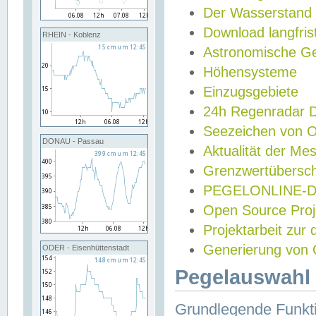
Der Wasserstand
Download langfris
RHEIN - Koblenz
Astronomische Gez
Höhensysteme
Einzugsgebiete
24h Regenradar
Seezeichen von 
DONAU - Passau
Aktualität der Me
Grenzwertübersch
PEGELONLINE-Di
Open Source Projek
Projektarbeit zur
Generierung von 
ODER - Eisenhüttenstadt
Pegelauswahl 
Grundlegende Funkti