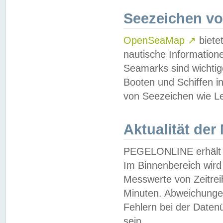
Seezeichen v
OpenSeaMap
↗
biete
nautische Information
Seamarks sind wichtig
Booten und Schiffen i
von Seezeichen wie Le
Aktualität der
PEGELONLINE erhält u
Im Binnenbereich wird 
Messwerte von Zeitreih
Minuten. Abweichungen
Fehlern bei der Daten
sein.