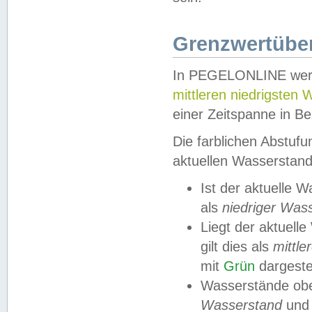
Grenzwertüber
In PEGELONLINE werde
mittleren niedrigsten
einer Zeitspanne in Be
Die farblichen Abstuf
aktuellen Wasserstand
Ist der aktuelle 
als
niedriger Was
Liegt der aktue
gilt dies als
mittle
mit
Grün
dargestel
Wasserstände obe
Wasserstand
und