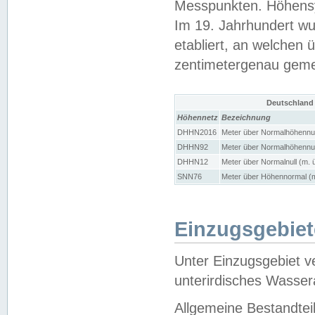
Messpunkten. Höhensy
Im 19. Jahrhundert wu
etabliert, an welchen 
zentimetergenau gem
Deutschland
Höhennetz
Bezeichnung
DHHN2016
Meter über Normalhöhennul
DHHN92
Meter über Normalhöhennul
DHHN12
Meter über Normalnull (m. 
SNN76
Meter über Höhennormal (m
Einzugsgebiet
Unter Einzugsgebiet v
unterirdisches Wasser
Allgemeine Bestandtei