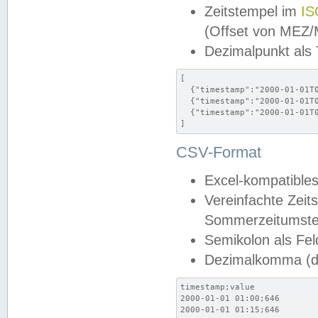
Zeitstempel im
IS
(Offset von MEZ
Dezimalpunkt als
[

  {"timestamp":"2000-01-01T0
  {"timestamp":"2000-01-01T0
  {"timestamp":"2000-01-01T0
]
CSV-Format
Excel-kompatibles
Vereinfachte Zeit
Sommerzeitumstel
Semikolon als Fel
Dezimalkomma (de
timestamp;value

2000-01-01 01:00;646

2000-01-01 01:15;646
