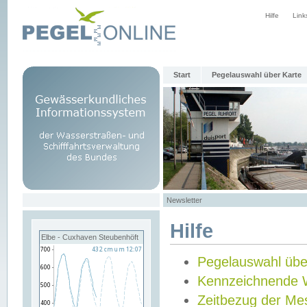
Hilfe
Link
Start
Pegelauswahl über Karte
Newsletter
Hilfe
Elbe - Cuxhaven Steubenhöft
Pegelauswahl übe
Kennzeichnende 
Zeitbezug der Me