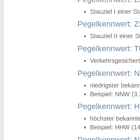
Stauziel I einer S
Pegelkennwert: Z
Stauziel II einer 
Pegelkennwert:
Verkehrsgesichert
Pegelkennwert:
niedrigster bekan
Beispiel: NNW (3
Pegelkennwert:
höchster bekannt
Beispiel: HHW (1
Pegelkennwert: 