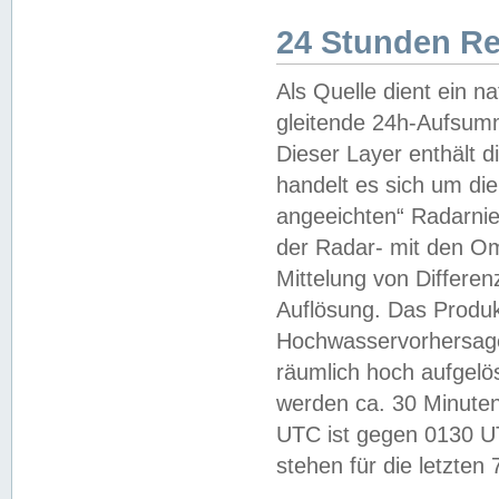
24 Stunden R
Als Quelle dient ein n
gleitende 24h-Aufsum
Dieser Layer enthält
handelt es sich um di
angeeichten“ Radarnie
der Radar- mit den O
Mittelung von Differe
Auflösung. Das Produk
Hochwasservorhersagez
räumlich hoch aufgelö
werden ca. 30 Minuten
UTC ist gegen 0130 UTC
stehen für die letzten