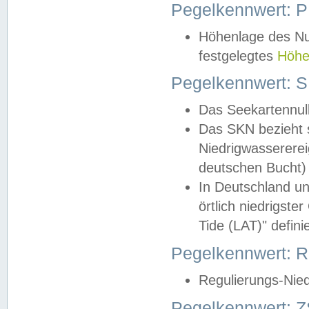
Pegelkennwert: 
Höhenlage des Nul
festgelegtes
Höhe
Pegelkennwert: 
Das Seekartennull
Das SKN bezieht s
Niedrigwassererei
deutschen Bucht) 
In Deutschland un
örtlich niedrigst
Tide (LAT)" definie
Pegelkennwert:
Regulierungs-Nie
Pegelkennwert: Z