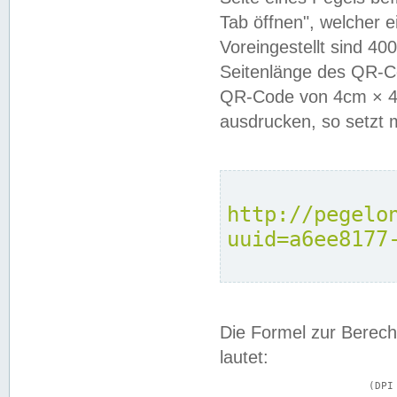
Tab öffnen", welcher 
Voreingestellt sind 4
Seitenlänge des QR-C
QR-Code von 4cm × 4c
ausdrucken, so setzt 
http://pegelo
uuid=a6ee8177
Die Formel zur Berech
lautet:
			(DPI × Druckkantenlänge in cm) ÷ 2,54 = Kantenlänge in Pixel
