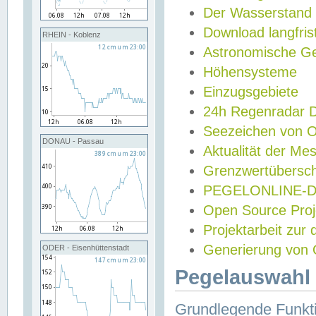
Der Wasserstand
Download langfris
RHEIN - Koblenz
Astronomische Gez
Höhensysteme
Einzugsgebiete
24h Regenradar
Seezeichen von 
DONAU - Passau
Aktualität der Me
Grenzwertübersch
PEGELONLINE-Di
Open Source Projek
Projektarbeit zur
Generierung von 
ODER - Eisenhüttenstadt
Pegelauswahl 
Grundlegende Funkti