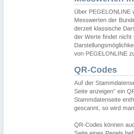
Über PEGELONLINE wer
Messwerten der Bundes
derzeit klassische Da
der Werte findet nicht 
Darstellungsmöglichkei
von PEGELONLINE zu 
QR-Codes
Auf der Stammdatensei
Seite anzeigen" ein Q
Stammdatenseite enthä
gescannt, so wird man
QR-Codes können auc
Seite eines Pegels be