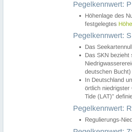
Pegelkennwert: 
Höhenlage des Nul
festgelegtes
Höhe
Pegelkennwert: 
Das Seekartennull
Das SKN bezieht s
Niedrigwassererei
deutschen Bucht) 
In Deutschland un
örtlich niedrigst
Tide (LAT)" definie
Pegelkennwert:
Regulierungs-Nie
Pegelkennwert: Z