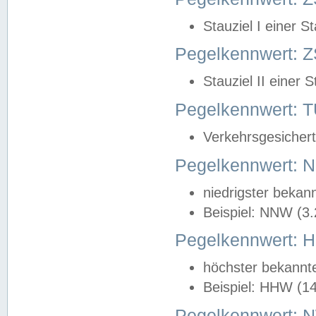
Stauziel I einer S
Pegelkennwert: Z
Stauziel II einer 
Pegelkennwert:
Verkehrsgesichert
Pegelkennwert:
niedrigster bekan
Beispiel: NNW (3
Pegelkennwert:
höchster bekannt
Beispiel: HHW (1
Pegelkennwert: 