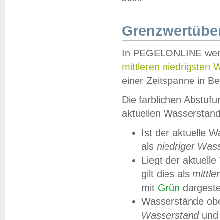
Grenzwertüber
In PEGELONLINE werde
mittleren niedrigsten
einer Zeitspanne in Be
Die farblichen Abstuf
aktuellen Wasserstand
Ist der aktuelle 
als
niedriger Was
Liegt der aktue
gilt dies als
mittle
mit
Grün
dargestel
Wasserstände obe
Wasserstand
und