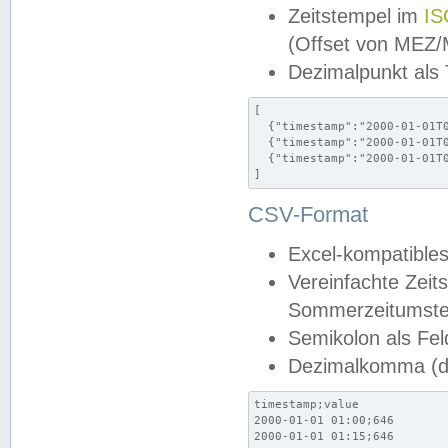
Zeitstempel im
IS
(Offset von MEZ
Dezimalpunkt als
[

  {"timestamp":"2000-01-01T0
  {"timestamp":"2000-01-01T0
  {"timestamp":"2000-01-01T0
]
CSV-Format
Excel-kompatibles
Vereinfachte Zeit
Sommerzeitumstel
Semikolon als Fel
Dezimalkomma (de
timestamp;value

2000-01-01 01:00;646

2000-01-01 01:15;646
