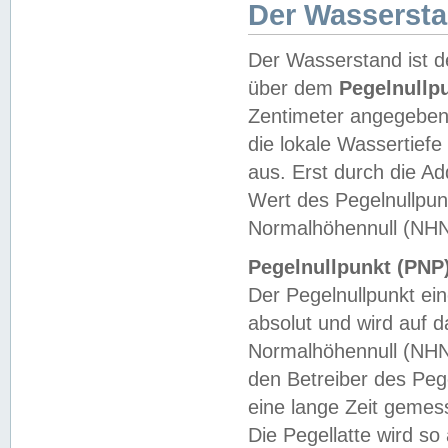
Der Wasserst
Der Wasserstand ist d
über dem
Pegelnullp
Zentimeter angegeben
die lokale Wassertie
aus. Erst durch die A
Wert des Pegelnullpun
Normalhöhennull (NHN
Pegelnullpunkt (PNP)
Der Pegelnullpunkt ei
absolut und wird auf
Normalhöhennull (NHN
den Betreiber des Pege
eine lange Zeit geme
Die Pegellatte wird s