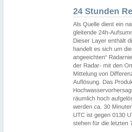
24 Stunden R
Als Quelle dient ein n
gleitende 24h-Aufsum
Dieser Layer enthält
handelt es sich um di
angeeichten“ Radarnie
der Radar- mit den O
Mittelung von Differe
Auflösung. Das Produk
Hochwasservorhersagez
räumlich hoch aufgelö
werden ca. 30 Minuten
UTC ist gegen 0130 UTC
stehen für die letzten