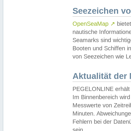
Seezeichen v
OpenSeaMap
↗
biete
nautische Information
Seamarks sind wichtig
Booten und Schiffen i
von Seezeichen wie Le
Aktualität der
PEGELONLINE erhält u
Im Binnenbereich wird 
Messwerte von Zeitreih
Minuten. Abweichungen
Fehlern bei der Daten
sein.