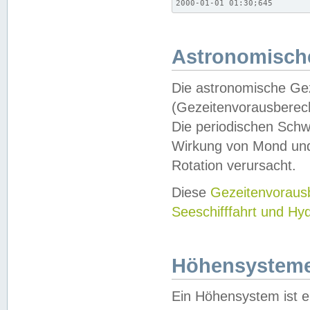
2000-01-01 01:30;645
Astronomische
Die astronomische Gez
(Gezeitenvorausberec
Die periodischen Schw
Wirkung von Mond und
Rotation verursacht.
Diese
Gezeitenvorau
Seeschifffahrt und Hy
Höhensystem
Ein Höhensystem ist e