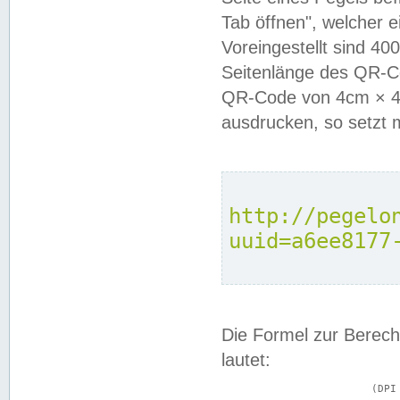
Tab öffnen", welcher 
Voreingestellt sind 4
Seitenlänge des QR-C
QR-Code von 4cm × 4c
ausdrucken, so setzt 
http://pegelo
uuid=a6ee8177
Die Formel zur Berech
lautet:
			(DPI × Druckkantenlänge in cm) ÷ 2,54 = Kantenlänge in Pixel
