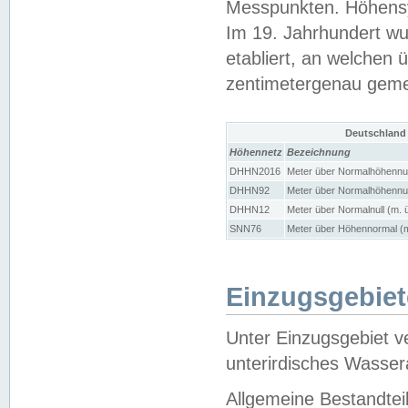
Messpunkten. Höhensy
Im 19. Jahrhundert wu
etabliert, an welchen 
zentimetergenau gem
Deutschland
Höhennetz
Bezeichnung
DHHN2016
Meter über Normalhöhennul
DHHN92
Meter über Normalhöhennul
DHHN12
Meter über Normalnull (m. 
SNN76
Meter über Höhennormal (m
Einzugsgebiet
Unter Einzugsgebiet v
unterirdisches Wasser
Allgemeine Bestandtei