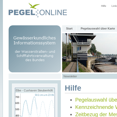
Hilfe
Link
Start
Pegelauswahl über Karte
Newsletter
Hilfe
Elbe - Cuxhaven Steubenhöft
Pegelauswahl übe
Kennzeichnende 
Zeitbezug der Me