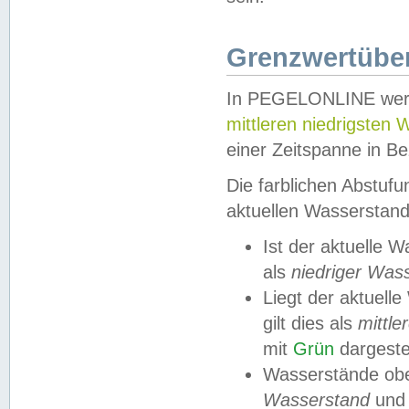
Grenzwertüber
In PEGELONLINE werde
mittleren niedrigsten
einer Zeitspanne in Be
Die farblichen Abstuf
aktuellen Wasserstand
Ist der aktuelle 
als
niedriger Was
Liegt der aktue
gilt dies als
mittle
mit
Grün
dargestel
Wasserstände obe
Wasserstand
und