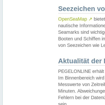
Seezeichen v
OpenSeaMap
↗
biete
nautische Information
Seamarks sind wichtig
Booten und Schiffen i
von Seezeichen wie Le
Aktualität der
PEGELONLINE erhält u
Im Binnenbereich wird 
Messwerte von Zeitreih
Minuten. Abweichungen
Fehlern bei der Daten
sein.