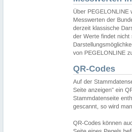
Über PEGELONLINE wer
Messwerten der Bundes
derzeit klassische Da
der Werte findet nicht 
Darstellungsmöglichkei
von PEGELONLINE zu 
QR-Codes
Auf der Stammdatensei
Seite anzeigen" ein Q
Stammdatenseite enthä
gescannt, so wird man
QR-Codes können auc
Seite eines Pegels be