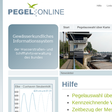
Hilfe
Link
Start
Pegelauswahl über Karte
Newsletter
Hilfe
Elbe - Cuxhaven Steubenhöft
Pegelauswahl übe
Kennzeichnende 
Zeitbezug der Me