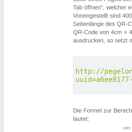
Tab öffnen", welcher 
Voreingestellt sind 4
Seitenlänge des QR-C
QR-Code von 4cm × 4c
ausdrucken, so setzt 
http://pegelo
uuid=a6ee8177
Die Formel zur Berech
lautet:
			(DPI × Druckkantenlänge in cm) ÷ 2,54 = Kantenlänge in Pixel
