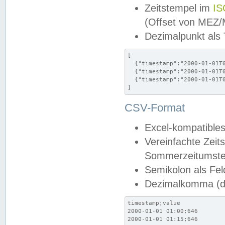
Zeitstempel im
IS
(Offset von MEZ
Dezimalpunkt als
[

  {"timestamp":"2000-01-01T0
  {"timestamp":"2000-01-01T0
  {"timestamp":"2000-01-01T0
]
CSV-Format
Excel-kompatibles
Vereinfachte Zeit
Sommerzeitumstel
Semikolon als Fel
Dezimalkomma (de
timestamp;value

2000-01-01 01:00;646

2000-01-01 01:15;646
