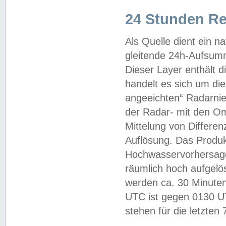
24 Stunden R
Als Quelle dient ein n
gleitende 24h-Aufsum
Dieser Layer enthält
handelt es sich um di
angeeichten“ Radarnie
der Radar- mit den O
Mittelung von Differe
Auflösung. Das Produk
Hochwasservorhersagez
räumlich hoch aufgelö
werden ca. 30 Minuten
UTC ist gegen 0130 UTC
stehen für die letzten