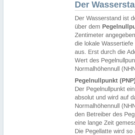
Der Wasserst
Der Wasserstand ist d
über dem
Pegelnullp
Zentimeter angegeben
die lokale Wassertie
aus. Erst durch die A
Wert des Pegelnullpun
Normalhöhennull (NHN
Pegelnullpunkt (PNP)
Der Pegelnullpunkt ei
absolut und wird auf
Normalhöhennull (NHN
den Betreiber des Pege
eine lange Zeit geme
Die Pegellatte wird s