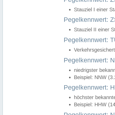
Stauziel I einer S
Pegelkennwert: Z
Stauziel II einer 
Pegelkennwert:
Verkehrsgesichert
Pegelkennwert:
niedrigster bekan
Beispiel: NNW (3
Pegelkennwert:
höchster bekannt
Beispiel: HHW (1
Pegelkennwert: 