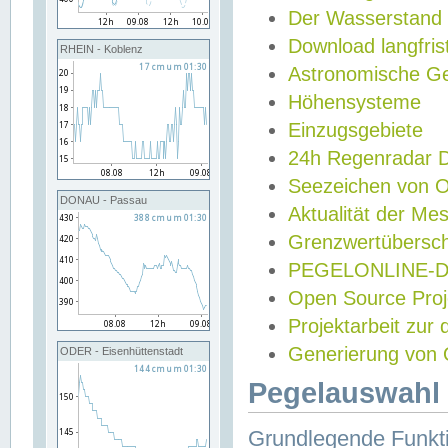
Der Wasserstand
Download langfris
RHEIN - Koblenz
Astronomische Gez
Höhensysteme
Einzugsgebiete
24h Regenradar
Seezeichen von 
DONAU - Passau
Aktualität der Me
Grenzwertübersch
PEGELONLINE-Di
Open Source Projek
Projektarbeit zur
Generierung von 
ODER - Eisenhüttenstadt
Pegelauswahl 
Grundlegende Funkti