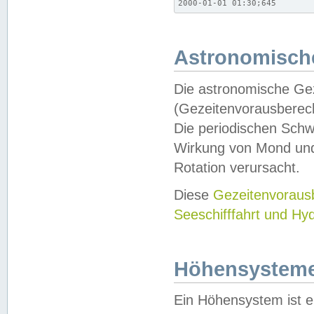
2000-01-01 01:30;645
Astronomische
Die astronomische Gez
(Gezeitenvorausberec
Die periodischen Schw
Wirkung von Mond und
Rotation verursacht.
Diese
Gezeitenvorau
Seeschifffahrt und Hy
Höhensystem
Ein Höhensystem ist e