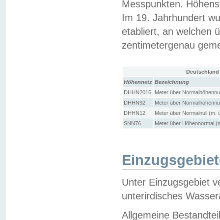
Messpunkten. Höhensy
Im 19. Jahrhundert wu
etabliert, an welchen 
zentimetergenau gem
Deutschland
Höhennetz
Bezeichnung
DHHN2016
Meter über Normalhöhennul
DHHN92
Meter über Normalhöhennul
DHHN12
Meter über Normalnull (m. 
SNN76
Meter über Höhennormal (m
Einzugsgebiet
Unter Einzugsgebiet v
unterirdisches Wasser
Allgemeine Bestandtei