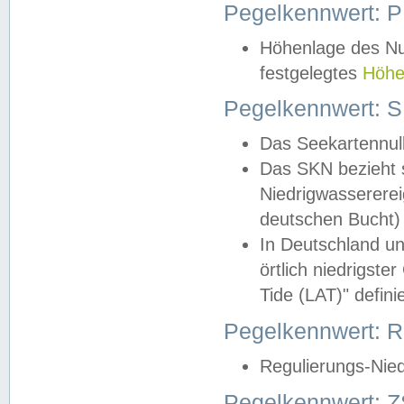
Pegelkennwert: 
Höhenlage des Nul
festgelegtes
Höhe
Pegelkennwert: 
Das Seekartennull
Das SKN bezieht s
Niedrigwassererei
deutschen Bucht) 
In Deutschland un
örtlich niedrigst
Tide (LAT)" definie
Pegelkennwert:
Regulierungs-Nie
Pegelkennwert: Z