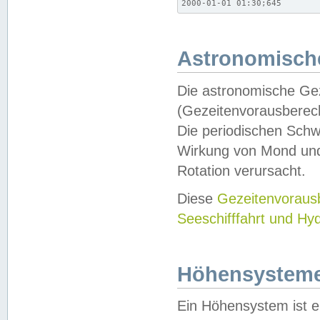
2000-01-01 01:30;645
Astronomische
Die astronomische Gez
(Gezeitenvorausberec
Die periodischen Schw
Wirkung von Mond und
Rotation verursacht.
Diese
Gezeitenvorau
Seeschifffahrt und Hy
Höhensystem
Ein Höhensystem ist e