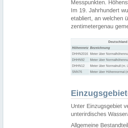
Messpunkten. Höhensy
Im 19. Jahrhundert wu
etabliert, an welchen 
zentimetergenau gem
Deutschland
Höhennetz
Bezeichnung
DHHN2016
Meter über Normalhöhennul
DHHN92
Meter über Normalhöhennul
DHHN12
Meter über Normalnull (m. 
SNN76
Meter über Höhennormal (m
Einzugsgebiet
Unter Einzugsgebiet v
unterirdisches Wasser
Allgemeine Bestandtei