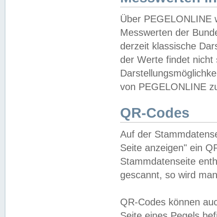
Über PEGELONLINE wer
Messwerten der Bundes
derzeit klassische Da
der Werte findet nicht 
Darstellungsmöglichkei
von PEGELONLINE zu 
QR-Codes
Auf der Stammdatensei
Seite anzeigen" ein Q
Stammdatenseite enthä
gescannt, so wird man
QR-Codes können auc
Seite eines Pegels be