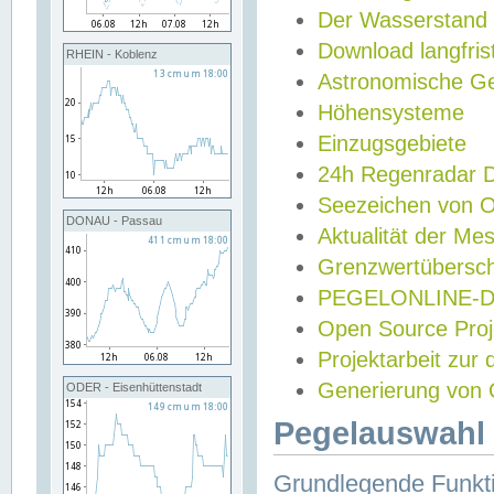
Der Wasserstand
Download langfris
RHEIN - Koblenz
Astronomische Gez
Höhensysteme
Einzugsgebiete
24h Regenradar
Seezeichen von 
DONAU - Passau
Aktualität der Me
Grenzwertübersch
PEGELONLINE-Di
Open Source Projek
Projektarbeit zur
Generierung von 
ODER - Eisenhüttenstadt
Pegelauswahl 
Grundlegende Funkti