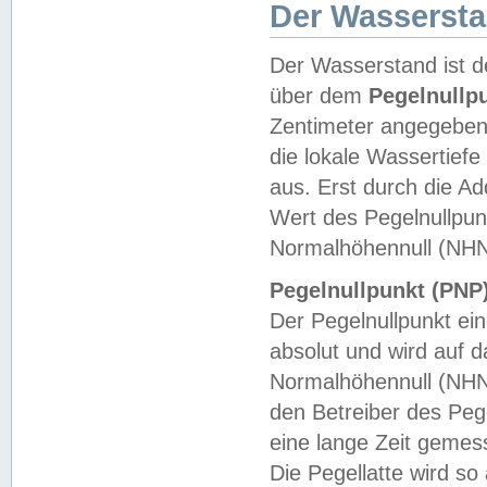
Der Wasserst
Der Wasserstand ist d
über dem
Pegelnullp
Zentimeter angegeben
die lokale Wassertie
aus. Erst durch die A
Wert des Pegelnullpun
Normalhöhennull (NHN
Pegelnullpunkt (PNP)
Der Pegelnullpunkt ei
absolut und wird auf
Normalhöhennull (NHN
den Betreiber des Pege
eine lange Zeit geme
Die Pegellatte wird s