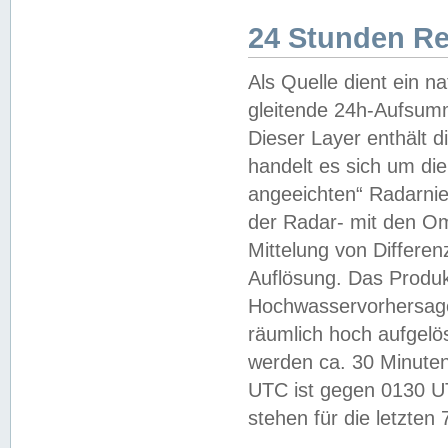
24 Stunden R
Als Quelle dient ein n
gleitende 24h-Aufsum
Dieser Layer enthält
handelt es sich um di
angeeichten“ Radarnie
der Radar- mit den O
Mittelung von Differe
Auflösung. Das Produk
Hochwasservorhersagez
räumlich hoch aufgelö
werden ca. 30 Minuten
UTC ist gegen 0130 UTC
stehen für die letzten