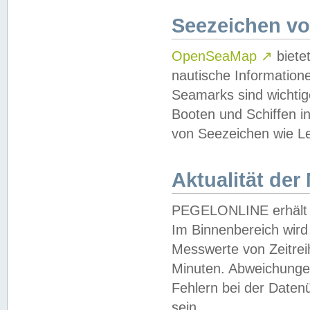
Seezeichen v
OpenSeaMap
↗
biete
nautische Information
Seamarks sind wichtig
Booten und Schiffen i
von Seezeichen wie Le
Aktualität der
PEGELONLINE erhält u
Im Binnenbereich wird 
Messwerte von Zeitreih
Minuten. Abweichungen
Fehlern bei der Daten
sein.