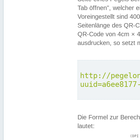
Tab öffnen", welcher 
Voreingestellt sind 4
Seitenlänge des QR-C
QR-Code von 4cm × 4c
ausdrucken, so setzt 
http://pegelo
uuid=a6ee8177
Die Formel zur Berech
lautet:
			(DPI × Druckkantenlänge in cm) ÷ 2,54 = Kantenlänge in Pixel
