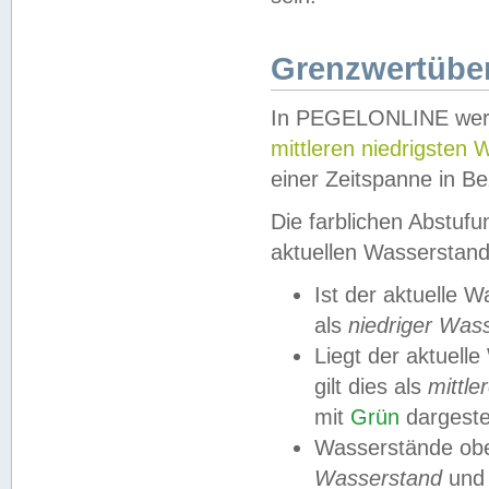
Grenzwertüber
In PEGELONLINE werde
mittleren niedrigsten
einer Zeitspanne in Be
Die farblichen Abstuf
aktuellen Wasserstand
Ist der aktuelle 
als
niedriger Was
Liegt der aktue
gilt dies als
mittle
mit
Grün
dargestel
Wasserstände obe
Wasserstand
und