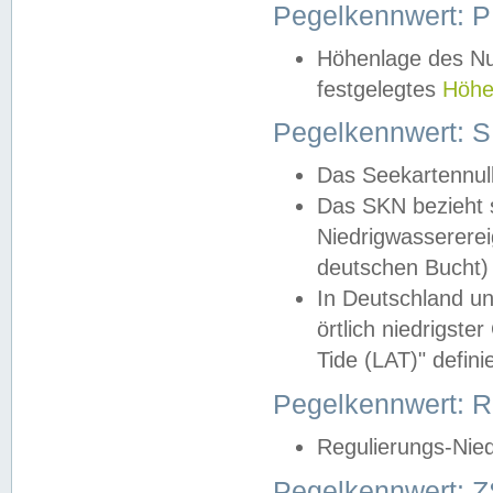
Pegelkennwert: 
Höhenlage des Nul
festgelegtes
Höhe
Pegelkennwert: 
Das Seekartennull
Das SKN bezieht s
Niedrigwassererei
deutschen Bucht) 
In Deutschland un
örtlich niedrigst
Tide (LAT)" definie
Pegelkennwert:
Regulierungs-Nie
Pegelkennwert: Z