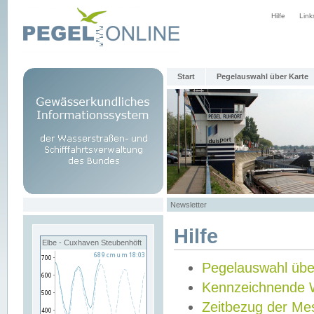
Hilfe
Link
Start
Pegelauswahl über Karte
Newsletter
Hilfe
Elbe - Cuxhaven Steubenhöft
Pegelauswahl übe
Kennzeichnende 
Zeitbezug der Me