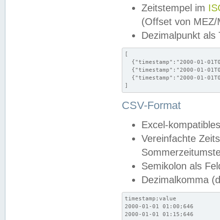
Zeitstempel im
IS
(Offset von MEZ
Dezimalpunkt als
[

  {"timestamp":"2000-01-01T0
  {"timestamp":"2000-01-01T0
  {"timestamp":"2000-01-01T0
]
CSV-Format
Excel-kompatibles
Vereinfachte Zeit
Sommerzeitumstel
Semikolon als Fel
Dezimalkomma (de
timestamp;value

2000-01-01 01:00;646

2000-01-01 01:15;646
