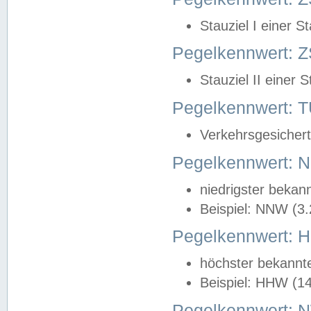
Stauziel I einer S
Pegelkennwert: Z
Stauziel II einer 
Pegelkennwert:
Verkehrsgesichert
Pegelkennwert:
niedrigster bekan
Beispiel: NNW (3
Pegelkennwert:
höchster bekannt
Beispiel: HHW (1
Pegelkennwert: 