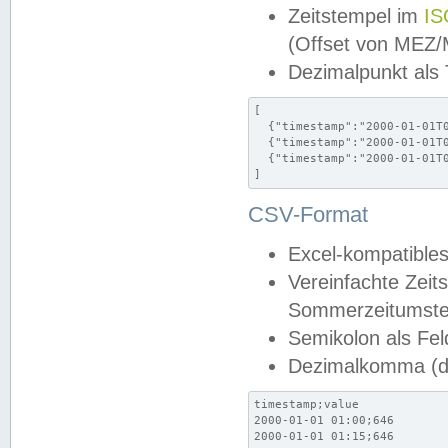
Zeitstempel im
IS
(Offset von MEZ
Dezimalpunkt als
[

  {"timestamp":"2000-01-01T0
  {"timestamp":"2000-01-01T0
  {"timestamp":"2000-01-01T0
]
CSV-Format
Excel-kompatibles
Vereinfachte Zeit
Sommerzeitumstel
Semikolon als Fel
Dezimalkomma (de
timestamp;value

2000-01-01 01:00;646

2000-01-01 01:15;646
