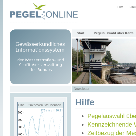
Hilfe
Link
Start
Pegelauswahl über Karte
Newsletter
Hilfe
Elbe - Cuxhaven Steubenhöft
Pegelauswahl übe
Kennzeichnende 
Zeitbezug der Me