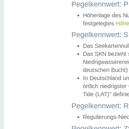
Pegelkennwert: 
Höhenlage des Nul
festgelegtes
Höhe
Pegelkennwert: 
Das Seekartennull
Das SKN bezieht s
Niedrigwassererei
deutschen Bucht) 
In Deutschland un
örtlich niedrigst
Tide (LAT)" definie
Pegelkennwert:
Regulierungs-Nie
Pegelkennwert: Z