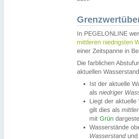
Grenzwertüber
In PEGELONLINE werde
mittleren niedrigsten
einer Zeitspanne in Be
Die farblichen Abstuf
aktuellen Wasserstand
Ist der aktuelle 
als
niedriger Was
Liegt der aktue
gilt dies als
mittle
mit
Grün
dargestel
Wasserstände obe
Wasserstand
und