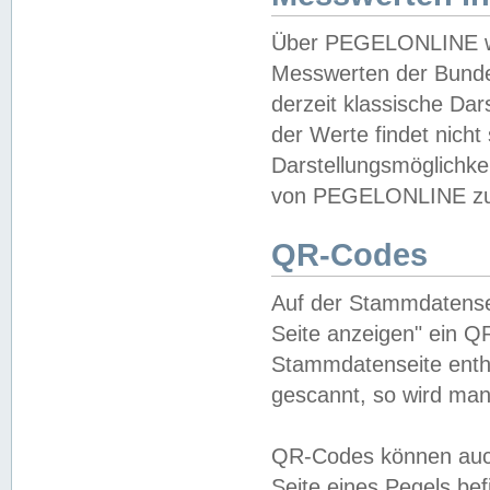
Über PEGELONLINE wer
Messwerten der Bundes
derzeit klassische Da
der Werte findet nicht 
Darstellungsmöglichkei
von PEGELONLINE zu 
QR-Codes
Auf der Stammdatensei
Seite anzeigen" ein Q
Stammdatenseite enthä
gescannt, so wird man
QR-Codes können auc
Seite eines Pegels be