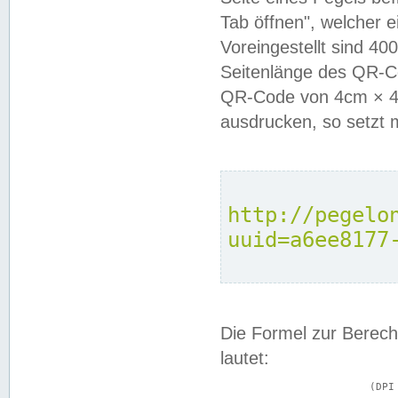
Tab öffnen", welcher 
Voreingestellt sind 4
Seitenlänge des QR-C
QR-Code von 4cm × 4c
ausdrucken, so setzt 
http://pegelo
uuid=a6ee8177
Die Formel zur Berech
lautet:
			(DPI × Druckkantenlänge in cm) ÷ 2,54 = Kantenlänge in Pixel
