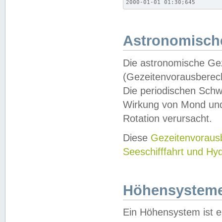
2000-01-01 01:30;645
Astronomische
Die astronomische Gez
(Gezeitenvorausberec
Die periodischen Schw
Wirkung von Mond und
Rotation verursacht.
Diese
Gezeitenvorau
Seeschifffahrt und Hy
Höhensystem
Ein Höhensystem ist e