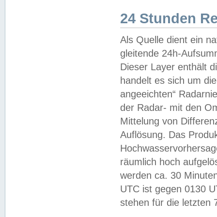
24 Stunden R
Als Quelle dient ein n
gleitende 24h-Aufsum
Dieser Layer enthält
handelt es sich um di
angeeichten“ Radarnie
der Radar- mit den O
Mittelung von Differe
Auflösung. Das Produk
Hochwasservorhersagez
räumlich hoch aufgelö
werden ca. 30 Minuten
UTC ist gegen 0130 UTC
stehen für die letzten