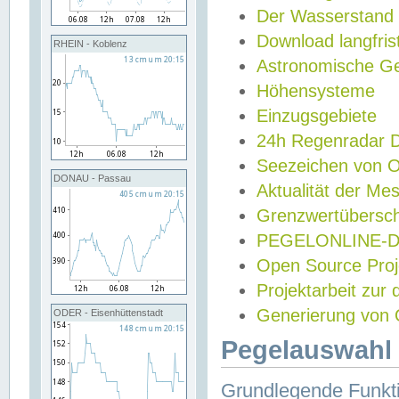
Der Wasserstand
Download langfris
RHEIN - Koblenz
Astronomische Gez
Höhensysteme
Einzugsgebiete
24h Regenradar
Seezeichen von 
DONAU - Passau
Aktualität der Me
Grenzwertübersch
PEGELONLINE-Di
Open Source Projek
Projektarbeit zur
Generierung von 
ODER - Eisenhüttenstadt
Pegelauswahl 
Grundlegende Funkti