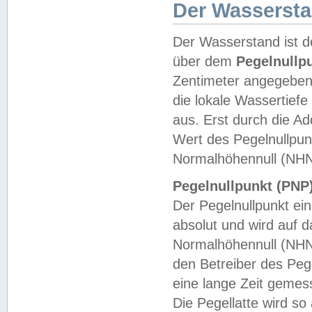
Der Wasserst
Der Wasserstand ist d
über dem
Pegelnullp
Zentimeter angegeben
die lokale Wassertie
aus. Erst durch die A
Wert des Pegelnullpun
Normalhöhennull (NHN
Pegelnullpunkt (PNP)
Der Pegelnullpunkt ei
absolut und wird auf
Normalhöhennull (NHN
den Betreiber des Pege
eine lange Zeit geme
Die Pegellatte wird s