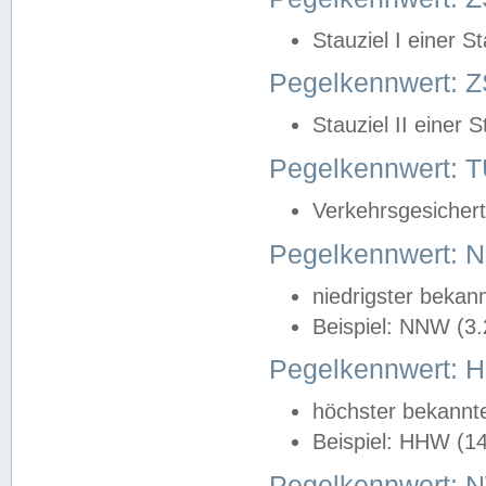
Stauziel I einer S
Pegelkennwert: Z
Stauziel II einer 
Pegelkennwert:
Verkehrsgesichert
Pegelkennwert:
niedrigster bekan
Beispiel: NNW (3
Pegelkennwert:
höchster bekannt
Beispiel: HHW (1
Pegelkennwert: 