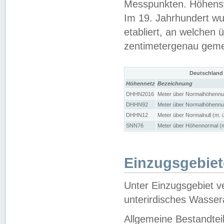
Messpunkten. Höhensy
Im 19. Jahrhundert wu
etabliert, an welchen 
zentimetergenau gem
Deutschland
Höhennetz
Bezeichnung
DHHN2016
Meter über Normalhöhennul
DHHN92
Meter über Normalhöhennul
DHHN12
Meter über Normalnull (m. 
SNN76
Meter über Höhennormal (m
Einzugsgebiet
Unter Einzugsgebiet v
unterirdisches Wasser
Allgemeine Bestandtei