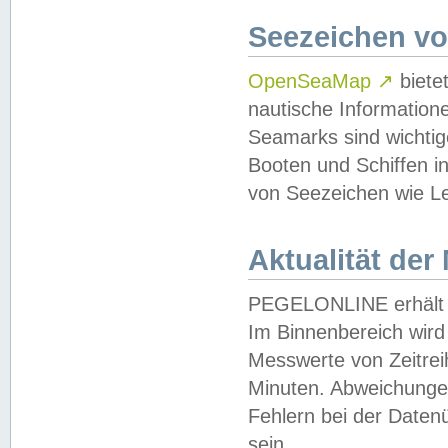
Seezeichen v
OpenSeaMap
↗
biete
nautische Information
Seamarks sind wichtig
Booten und Schiffen i
von Seezeichen wie Le
Aktualität der
PEGELONLINE erhält u
Im Binnenbereich wird 
Messwerte von Zeitreih
Minuten. Abweichungen
Fehlern bei der Daten
sein.