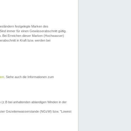
esländern festgelegte Marken des
Sind immer für einen Gewässerabschnitt gültig.
. Bei Erreichen dieser Marken (Hochwasser)
erabschnitt in Kraft bzw. werden bei
tem
. Siehe auch die Informationen zum
 (z.B bei anhaltenden ablandigen Winden in der
drigster Gezeitenwasserstande (NGzW) bzw. "Lowest