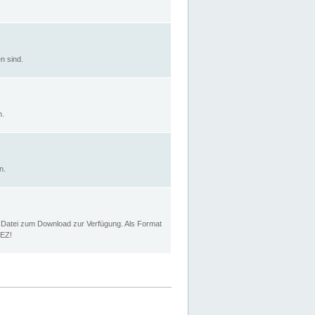
n sind.
n.
n.
p Datei zum Download zur Verfügung. Als Format
MEZ!