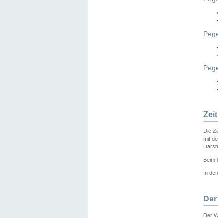
Pege
Peg
Zei
Die Ze
mit d
Darst
Beim
In de
Der
Der W