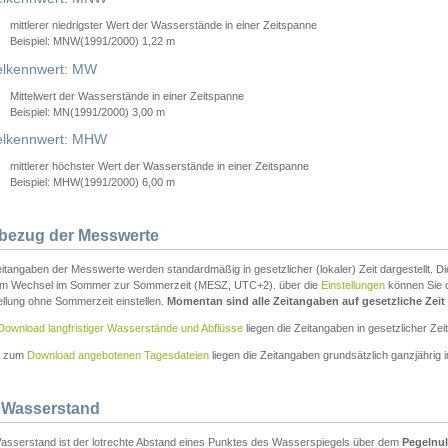
mittlerer niedrigster Wert der Wasserstände in einer Zeitspanne
Beispiel: MNW(1991/2000) 1,22 m
lkennwert: MW
Mittelwert der Wasserstände in einer Zeitspanne
Beispiel: MN(1991/2000) 3,00 m
elkennwert: MHW
mittlerer höchster Wert der Wasserstände in einer Zeitspanne
Beispiel: MHW(1991/2000) 6,00 m
tbezug der Messwerte
itangaben der Messwerte werden standardmäßig in gesetzlicher (lokaler) Zeit dargestellt. D
em Wechsel im Sommer zur Sommerzeit (MESZ, UTC+2). über die
Einstellungen
können Sie d
ellung ohne Sommerzeit einstellen.
Momentan sind alle Zeitangaben auf gesetzliche Zeit e
Download langfristiger Wasserstände und Abflüsse
liegen die Zeitangaben in gesetzlicher Zeit
n zum
Download angebotenen Tagesdateien
liegen die Zeitangaben grundsätzlich ganzjährig in
 Wasserstand
asserstand ist der lotrechte Abstand eines Punktes des Wasserspiegels über dem
Pegelnul