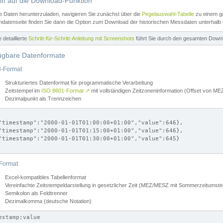
iff auf die Download-Funktion
e Daten herunterzuladen, navigieren Sie zunächst über die
Pegelauswahl-Tabelle
zu einem ge
datenseite finden Sie dann die Option zum Download der historischen Messdaten unterhalb
ne detaillierte
Schritt-für-Schritt-Anleitung mit Screenshots
führt Sie durch den gesamten Down
ügbare Datenformate
-Format
Strukturiertes Datenformat für programmatische Verarbeitung
Zeitstempel im
ISO 8601-Format
↗
mit vollständigen Zeitzoneninformation (Offset von 
Dezimalpunkt als Trennzeichen
"timestamp":"2000-01-01T01:00:00+01:00","value":646},

"timestamp":"2000-01-01T01:15:00+01:00","value":646},

"timestamp":"2000-01-01T01:30:00+01:00","value":645}

Format
Excel-kompatibles Tabellenformat
Vereinfachte Zeitstempeldarstellung in gesetzlicher Zeit (MEZ/MESZ mit Sommerzeitumstel
Semikolon als Feldtrenner
Dezimalkomma (deutsche Notation)
estamp;value
