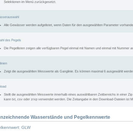
Selektionen im Menü zurückgesetzt.
sserauswahl
Alle Gewässer werden aufgelistet, wenn Daten für den ausgewählten Parameter vorhande
ahl des Pegels
Die Pegellisten zeigen alle verfügbaren Pegel einmal mit Namen und einmal mit Nummer a
inien
Zeigt die ausgewählten Messwerte als Ganglinie. Es können maximal 6 ausgewählt werde
load
Stellt die ausgewählten Messwerte innerhalb eines auswählbaren Zeitbereichs in einer Zi
kann txt, csv oder zrxp verwendet werden. Die Zeitangabe in den Download-Dateien ist 
nzeichnende Wasserstände und Pegelkennwerte
lkennwert: GLW