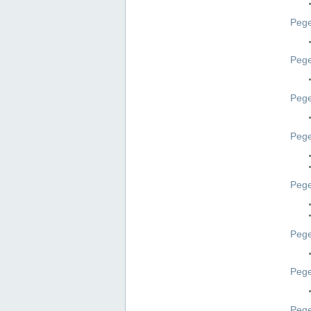
Pege
Pege
Peg
Pege
Pege
Pege
Pege
Peg