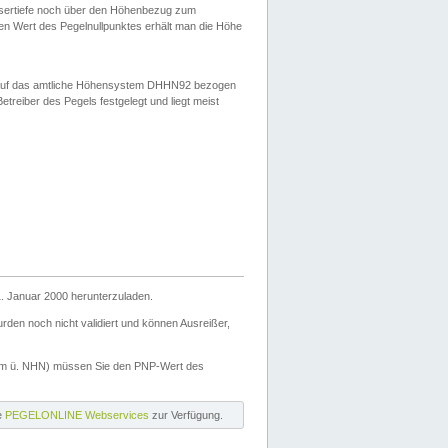
ssertiefe noch über den Höhenbezug zum
en Wert des Pegelnullpunktes erhält man die Höhe
d auf das amtliche Höhensystem DHHN92 bezogen
reiber des Pegels festgelegt und liegt meist
. Januar 2000 herunterzuladen.
den noch nicht validiert und können Ausreißer,
(m ü. NHN) müssen Sie den PNP-Wert des
ie
PEGELONLINE Webservices
zur Verfügung.