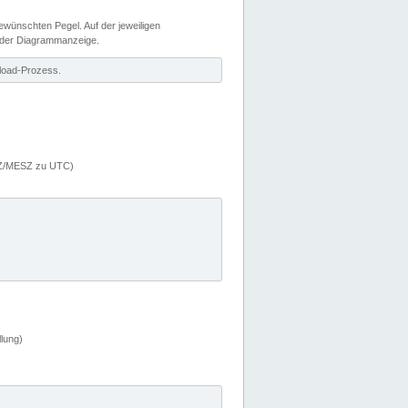
wünschten Pegel. Auf der jeweiligen
 der Diagrammanzeige.
load-Prozess.
MEZ/MESZ zu UTC)
lung)