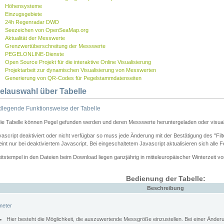
Höhensysteme
Einzugsgebiete
24h Regenradar DWD
Seezeichen von OpenSeaMap.org
Aktualität der Messwerte
Grenzwertüberschreitung der Messwerte
PEGELONLINE-Dienste
Open Source Projekt für die interaktive Online Visualisierung
Projektarbeit zur dynamischen Visualisierung von Messwerten
Generierung von QR-Codes für Pegelstammdatenseiten
elauswahl über Tabelle
legende Funktionsweise der Tabelle
die Tabelle können Pegel gefunden werden und deren Messwerte heruntergeladen oder visuali
vascript deaktiviert oder nicht verfügbar so muss jede Änderung mit der Bestätigung des "Filt
int nur bei deaktiviertem Javascript. Bei eingeschaltetem Javascript aktualisieren sich alle 
itstempel in den Dateien beim Download liegen ganzjährig in mitteleuropäischer Winterzeit vo
Bedienung der Tabelle:
Beschreibung
meter
Hier besteht die Möglichkeit, die auszuwertende Messgröße einzustellen. Bei einer Ände