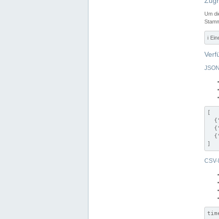
Zugr
Um di
Stamm
ℹ️ Ei
Verf
JSON
[

  {
  {
  {
]
CSV-
tim