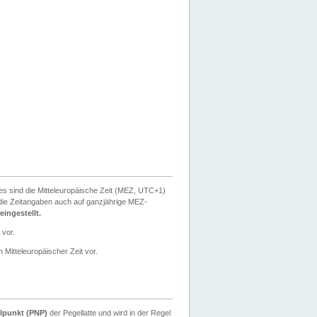
ies sind die Mitteleuropäische Zeit (MEZ, UTC+1)
ie Zeitangaben auch auf ganzjährige MEZ-
ingestellt.
 vor.
 Mitteleuropäischer Zeit vor.
lpunkt (PNP)
der Pegellatte und wird in der Regel