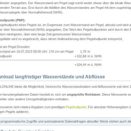
ntimeter angegeben. Der Wasserstand am Pegel sagt somit weder etwas über die lokale Wa
enden Terrain aus. Erst durch die Addition des Wasserstandes am Pegel mit dem zugehörig
asserspiegels über Normalhöhennull (NHN).
nullpunkt (PNP):
egelnullpunkt eines Pegels ist, im Gegensatz zum Wasserstand am Pegel, absolut und wir
ter über Normalhöhennull (NHN) angegeben. Der Wert des Pegelnullpunktes wird durch den Bet
 dem niedrigsten, über eine lange Zeit gemessenen Wasserstand.
gellatte wird so angebracht, dass deren Nullmarkierung dem Pegelnullpunkt entspricht.
iel am Pegel Dresden:
rstand am 16.07.2013 08:00 Uhr: 176 cm am Pegel
1,76
m
ullpunkt
+
102,68
m ü. NHN
=
104,44
m ü. NHN
nload langfristiger Wasserstände und Abflüsse
ONLINE bietet die Möglichkeit, historische Wasserstandsdaten und Abflusswerte seit dem 1
en heruntergeladenen Daten handelt es sich um
ungeprüfte Rohdaten
. Diese Messwerte wur
ehler oder andere Unregelmäßigkeiten enthalten.
esswerte sind relative Angaben zum jeweiligen
Pegelnullpunkt
. Für absolute Höhenangaben 
igen Pegels addieren.
ür programmatische Zugriffe und automatisierte Datenabfragen aktueller Werte stehen auch d