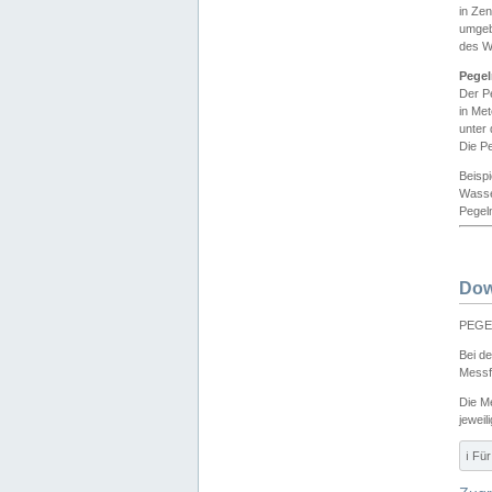
in Ze
umgeb
des W
Pegel
Der P
in Me
unter
Die Pe
Beisp
Wasse
Pegeln
Dow
PEGEL
Bei d
Messf
Die M
jeweil
ℹ️ F