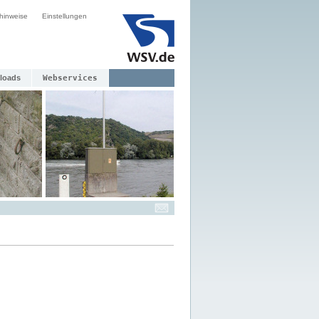
hinweise
Einstellungen
loads
Webservices