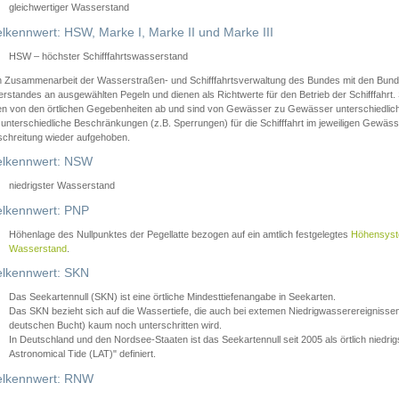
gleichwertiger Wasserstand
lkennwert: HSW, Marke I, Marke II und Marke III
HSW – höchster Schifffahrtswasserstand
in Zusammenarbeit der Wasserstraßen- und Schifffahrtsverwaltung des Bundes mit den Bund
standes an ausgewählten Pegeln und dienen als Richtwerte für den Betrieb der Schifffahrt. 
n von den örtlichen Gegebenheiten ab und sind von Gewässer zu Gewässer unterschiedlich
 unterschiedliche Beschränkungen (z.B. Sperrungen) für die Schifffahrt im jeweiligen Gewäss
schreitung wieder aufgehoben.
lkennwert: NSW
niedrigster Wasserstand
lkennwert: PNP
Höhenlage des Nullpunktes der Pegellatte bezogen auf ein amtlich festgelegtes
Höhensys
Wasserstand
.
lkennwert: SKN
Das Seekartennull (SKN) ist eine örtliche Mindesttiefenangabe in Seekarten.
Das SKN bezieht sich auf die Wassertiefe, die auch bei extemen Niedrigwasserereignissen
deutschen Bucht) kaum noch unterschritten wird.
In Deutschland und den Nordsee-Staaten ist das Seekartennull seit 2005 als örtlich nie
Astronomical Tide (LAT)" definiert.
lkennwert: RNW