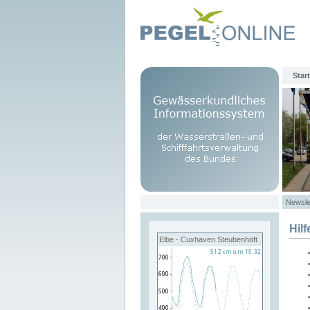
Start
Newsle
Hilf
Elbe - Cuxhaven Steubenhöft