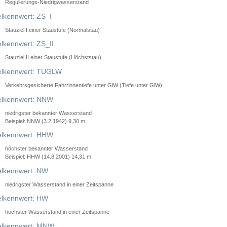
Regulierungs-Niedrigwasserstand
lkennwert: ZS_I
Stauziel I einer Staustufe (Normalstau)
lkennwert: ZS_II
Stauziel II einer Staustufe (Höchststau)
elkennwert: TUGLW
Verkehrsgesicherte Fahrrinnentiefe unter GlW (Tiefe unter GlW)
lkennwert: NNW
niedrigster bekannter Wasserstand
Beispiel: NNW (3.2.1942) 9,30 m
lkennwert: HHW
höchster bekannter Wasserstand
Beispiel: HHW (14.8.2001) 14,31 m
lkennwert: NW
niedrigster Wasserstand in einer Zeitspanne
lkennwert: HW
höchster Wasserstand in einer Zeitspanne
elkennwert: MNW