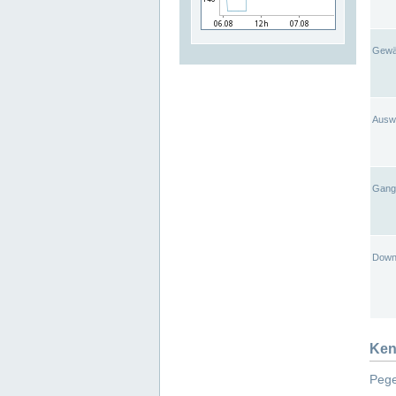
Gewä
Ausw
Gangl
Down
Ken
Pege