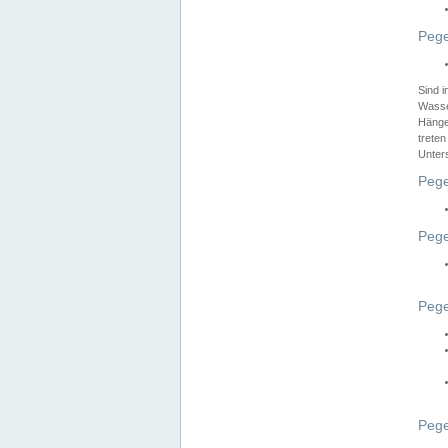
Pege
Sind 
Wasser
Hänge
treten
Unter
Pege
Pege
Pege
Pege