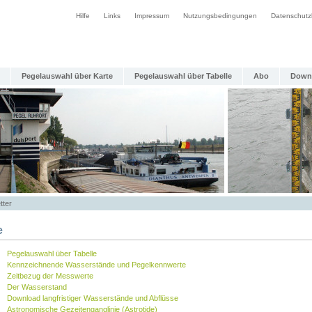
Hilfe
Links
Impressum
Nutzungsbedingungen
Datenschutz
Pegelauswahl über Karte
Pegelauswahl über Tabelle
Abo
Down
tter
e
Pegelauswahl über Tabelle
Kennzeichnende Wasserstände und Pegelkennwerte
Zeitbezug der Messwerte
Der Wasserstand
Download langfristiger Wasserstände und Abflüsse
Astronomische Gezeitenganglinie (Astrotide)