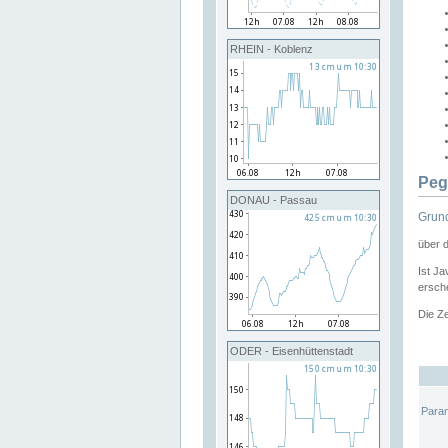
RHEIN - Koblenz
Peg
DONAU - Passau
Grund
über 
Ist Ja
ersche
Die Ze
ODER - Eisenhüttenstadt
Para