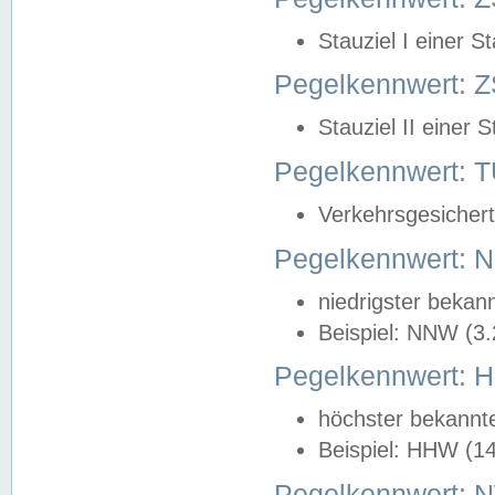
Stauziel I einer S
Pegelkennwert: Z
Stauziel II einer 
Pegelkennwert:
Verkehrsgesichert
Pegelkennwert:
niedrigster bekan
Beispiel: NNW (3
Pegelkennwert:
höchster bekannt
Beispiel: HHW (1
Pegelkennwert: 