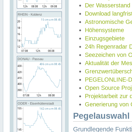
Der Wasserstand
Download langfris
RHEIN - Koblenz
Astronomische Gez
Höhensysteme
Einzugsgebiete
24h Regenradar
Seezeichen von 
DONAU - Passau
Aktualität der Me
Grenzwertübersch
PEGELONLINE-Di
Open Source Projek
Projektarbeit zur
Generierung von 
ODER - Eisenhüttenstadt
Pegelauswahl 
Grundlegende Funkti