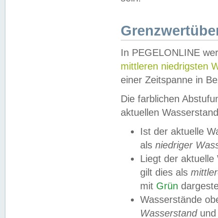
Grenzwertüber
In PEGELONLINE werde
mittleren niedrigsten
einer Zeitspanne in Be
Die farblichen Abstuf
aktuellen Wasserstand
Ist der aktuelle 
als
niedriger Was
Liegt der aktue
gilt dies als
mittle
mit
Grün
dargestel
Wasserstände obe
Wasserstand
und