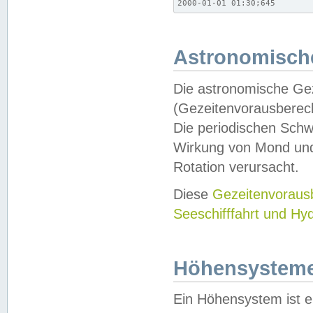
2000-01-01 01:30;645
Astronomische
Die astronomische Gez
(Gezeitenvorausberec
Die periodischen Schw
Wirkung von Mond und
Rotation verursacht.
Diese
Gezeitenvorau
Seeschifffahrt und Hy
Höhensystem
Ein Höhensystem ist e