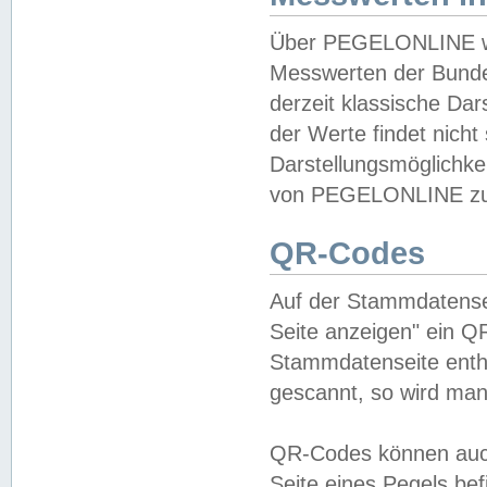
Über PEGELONLINE wer
Messwerten der Bundes
derzeit klassische Da
der Werte findet nicht 
Darstellungsmöglichkei
von PEGELONLINE zu 
QR-Codes
Auf der Stammdatensei
Seite anzeigen" ein Q
Stammdatenseite enthä
gescannt, so wird man
QR-Codes können auc
Seite eines Pegels be