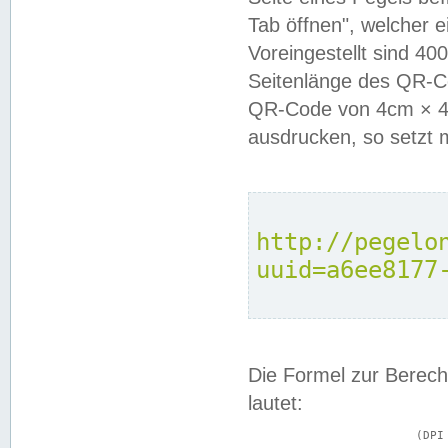
Tab öffnen", welcher 
Voreingestellt sind 4
Seitenlänge des QR-C
QR-Code von 4cm × 4c
ausdrucken, so setzt 
http://pegelo
uuid=a6ee8177
Die Formel zur Berech
lautet:
			(DPI × Druckkantenlänge in cm) ÷ 2,54 = Kantenlänge in Pixel
