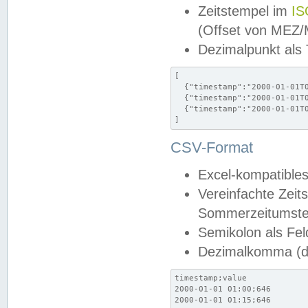
Zeitstempel im
IS
(Offset von MEZ
Dezimalpunkt als
[

  {"timestamp":"2000-01-01T0
  {"timestamp":"2000-01-01T0
  {"timestamp":"2000-01-01T0
]
CSV-Format
Excel-kompatibles
Vereinfachte Zeit
Sommerzeitumstel
Semikolon als Fel
Dezimalkomma (de
timestamp;value

2000-01-01 01:00;646

2000-01-01 01:15;646
