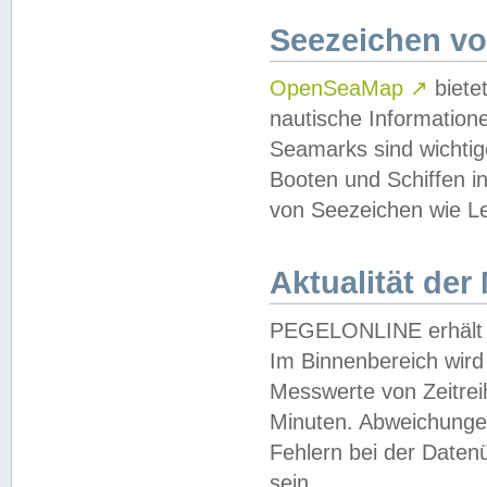
Seezeichen v
OpenSeaMap
↗
biete
nautische Information
Seamarks sind wichtig
Booten und Schiffen i
von Seezeichen wie Le
Aktualität der
PEGELONLINE erhält u
Im Binnenbereich wird 
Messwerte von Zeitreih
Minuten. Abweichungen
Fehlern bei der Daten
sein.