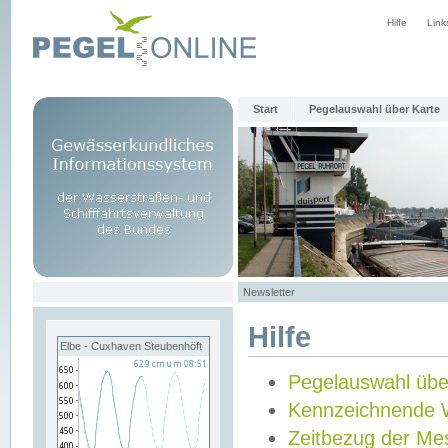
Hilfe
Link
Start
Pegelauswahl über Karte
Newsletter
Hilfe
Elbe - Cuxhaven Steubenhöft
Pegelauswahl übe
Kennzeichnende 
Zeitbezug der Me