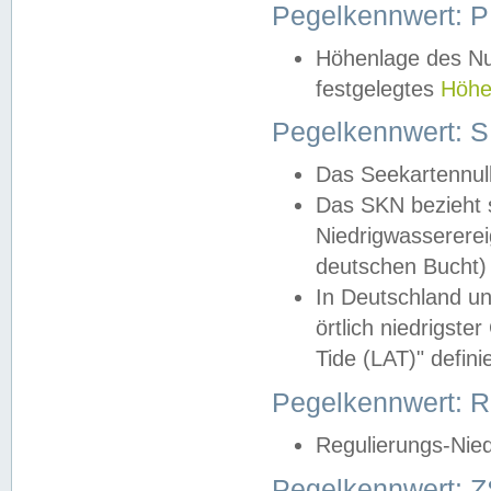
Pegelkennwert: 
Höhenlage des Nul
festgelegtes
Höhe
Pegelkennwert: 
Das Seekartennull
Das SKN bezieht s
Niedrigwassererei
deutschen Bucht) 
In Deutschland un
örtlich niedrigst
Tide (LAT)" definie
Pegelkennwert:
Regulierungs-Nie
Pegelkennwert: Z