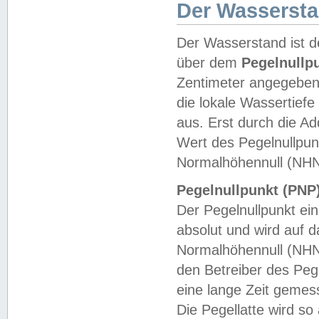
Der Wasserst
Der Wasserstand ist d
über dem
Pegelnullp
Zentimeter angegeben
die lokale Wassertie
aus. Erst durch die A
Wert des Pegelnullpun
Normalhöhennull (NHN
Pegelnullpunkt (PNP)
Der Pegelnullpunkt ei
absolut und wird auf
Normalhöhennull (NHN
den Betreiber des Pege
eine lange Zeit geme
Die Pegellatte wird s