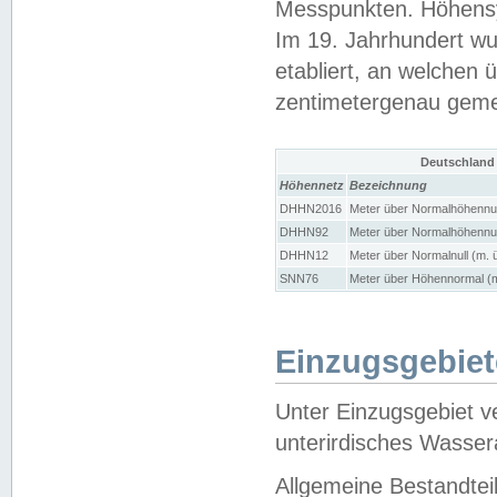
Messpunkten. Höhensy
Im 19. Jahrhundert wu
etabliert, an welchen 
zentimetergenau gem
Deutschland
Höhennetz
Bezeichnung
DHHN2016
Meter über Normalhöhennul
DHHN92
Meter über Normalhöhennul
DHHN12
Meter über Normalnull (m. 
SNN76
Meter über Höhennormal (m
Einzugsgebiet
Unter Einzugsgebiet v
unterirdisches Wasser
Allgemeine Bestandtei