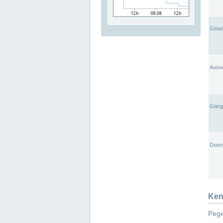
Gewä
Ausw
Gangl
Down
Ken
Pege