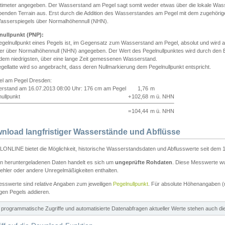
ntimeter angegeben. Der Wasserstand am Pegel sagt somit weder etwas über die lokale Wa
enden Terrain aus. Erst durch die Addition des Wasserstandes am Pegel mit dem zugehörig
asserspiegels über Normalhöhennull (NHN).
nullpunkt (PNP):
egelnullpunkt eines Pegels ist, im Gegensatz zum Wasserstand am Pegel, absolut und wir
ter über Normalhöhennull (NHN) angegeben. Der Wert des Pegelnullpunktes wird durch den Bet
 dem niedrigsten, über eine lange Zeit gemessenen Wasserstand.
gellatte wird so angebracht, dass deren Nullmarkierung dem Pegelnullpunkt entspricht.
iel am Pegel Dresden:
rstand am 16.07.2013 08:00 Uhr: 176 cm am Pegel
1,76
m
ullpunkt
+
102,68
m ü. NHN
=
104,44
m ü. NHN
nload langfristiger Wasserstände und Abflüsse
ONLINE bietet die Möglichkeit, historische Wasserstandsdaten und Abflusswerte seit dem 1
en heruntergeladenen Daten handelt es sich um
ungeprüfte Rohdaten
. Diese Messwerte wur
ehler oder andere Unregelmäßigkeiten enthalten.
esswerte sind relative Angaben zum jeweiligen
Pegelnullpunkt
. Für absolute Höhenangaben 
igen Pegels addieren.
ür programmatische Zugriffe und automatisierte Datenabfragen aktueller Werte stehen auch d