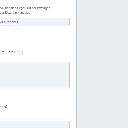
wünschten Pegel. Auf der jeweiligen
 der Diagrammanzeige.
load-Prozess.
MEZ/MESZ zu UTC)
lung)