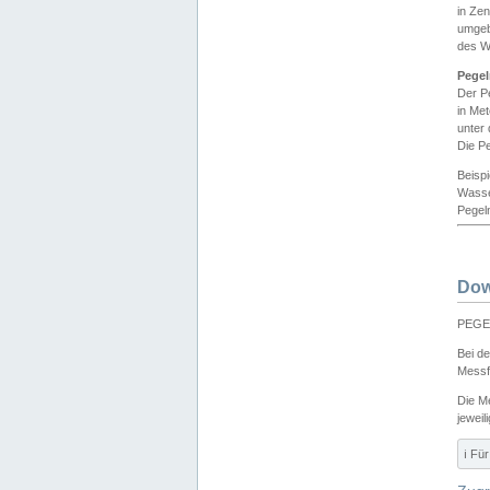
in Ze
umgeb
des W
Pegel
Der P
in Me
unter
Die Pe
Beisp
Wasse
Pegeln
Dow
PEGEL
Bei d
Messf
Die M
jeweil
ℹ️ F