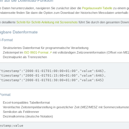
iff auf die Download-Funktion
e Daten herunterzuladen, navigieren Sie zunächst über die
Pegelauswahl-Tabelle
zu einem ge
datenseite finden Sie dann die Option zum Download der historischen Messdaten unterhalb
ne detaillierte
Schritt-für-Schritt-Anleitung mit Screenshots
führt Sie durch den gesamten Down
ügbare Datenformate
-Format
Strukturiertes Datenformat für programmatische Verarbeitung
Zeitstempel im
ISO 8601-Format
↗
mit vollständigen Zeitzoneninformation (Offset von 
Dezimalpunkt als Trennzeichen
"timestamp":"2000-01-01T01:00:00+01:00","value":646},

"timestamp":"2000-01-01T01:15:00+01:00","value":646},

"timestamp":"2000-01-01T01:30:00+01:00","value":645}

Format
Excel-kompatibles Tabellenformat
Vereinfachte Zeitstempeldarstellung in gesetzlicher Zeit (MEZ/MESZ mit Sommerzeitumstel
Semikolon als Feldtrenner
Dezimalkomma (deutsche Notation)
estamp;value
