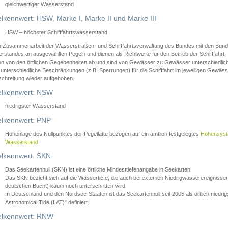
gleichwertiger Wasserstand
lkennwert: HSW, Marke I, Marke II und Marke III
HSW – höchster Schifffahrtswasserstand
in Zusammenarbeit der Wasserstraßen- und Schifffahrtsverwaltung des Bundes mit den Bund
standes an ausgewählten Pegeln und dienen als Richtwerte für den Betrieb der Schifffahrt. 
n von den örtlichen Gegebenheiten ab und sind von Gewässer zu Gewässer unterschiedlich
 unterschiedliche Beschränkungen (z.B. Sperrungen) für die Schifffahrt im jeweiligen Gewäss
schreitung wieder aufgehoben.
lkennwert: NSW
niedrigster Wasserstand
lkennwert: PNP
Höhenlage des Nullpunktes der Pegellatte bezogen auf ein amtlich festgelegtes
Höhensys
Wasserstand
.
lkennwert: SKN
Das Seekartennull (SKN) ist eine örtliche Mindesttiefenangabe in Seekarten.
Das SKN bezieht sich auf die Wassertiefe, die auch bei extemen Niedrigwasserereignissen
deutschen Bucht) kaum noch unterschritten wird.
In Deutschland und den Nordsee-Staaten ist das Seekartennull seit 2005 als örtlich nie
Astronomical Tide (LAT)" definiert.
lkennwert: RNW