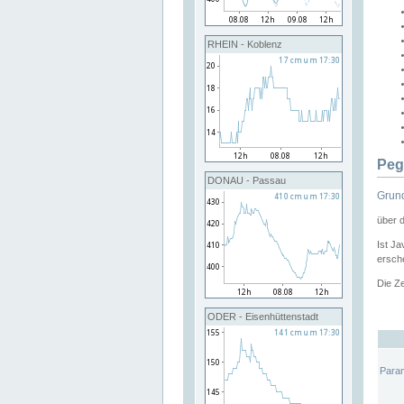
RHEIN - Koblenz
Peg
DONAU - Passau
Grund
über 
Ist Ja
ersche
Die Ze
ODER - Eisenhüttenstadt
Para