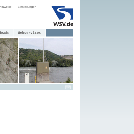
hinweise
Einstellungen
loads
Webservices