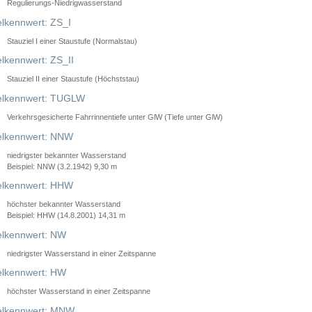
Regulierungs-Niedrigwasserstand
lkennwert: ZS_I
Stauziel I einer Staustufe (Normalstau)
lkennwert: ZS_II
Stauziel II einer Staustufe (Höchststau)
elkennwert: TUGLW
Verkehrsgesicherte Fahrrinnentiefe unter GlW (Tiefe unter GlW)
lkennwert: NNW
niedrigster bekannter Wasserstand
Beispiel: NNW (3.2.1942) 9,30 m
lkennwert: HHW
höchster bekannter Wasserstand
Beispiel: HHW (14.8.2001) 14,31 m
lkennwert: NW
niedrigster Wasserstand in einer Zeitspanne
lkennwert: HW
höchster Wasserstand in einer Zeitspanne
elkennwert: MNW