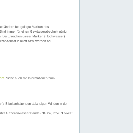
esländern festgelegte Marken des
Sind immer für einen Gewässerabschnitt gültig.
. Bei Erreichen dieser Marken (Hochwasser)
erabschnitt in Kraft bzw. werden bei
tem
. Siehe auch die Informationen zum
 (z.B bei anhaltenden ablandigen Winden in der
drigster Gezeitenwasserstande (NGzW) bzw. "Lowest