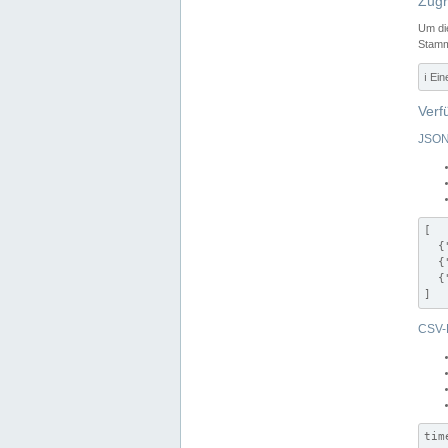
Zugr
Um di
Stamm
ℹ️ Ei
Verf
JSON
[

  {
  {
  {
]
CSV-
tim