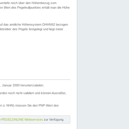
ssertiefe noch über den Höhenbezug zum
en Wert des Pegelnullpunktes erhält man die Höhe
d auf das amtliche Höhensystem DHHN92 bezogen
reiber des Pegels festgelegt und liegt meist
. Januar 2000 herunterzuladen.
den noch nicht validiert und können Ausreißer,
(m ü. NHN) müssen Sie den PNP-Wert des
ie
PEGELONLINE Webservices
zur Verfügung.