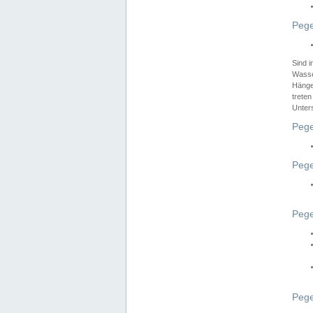
Pege
Sind 
Wasser
Hänge
treten
Unter
Pege
Pege
Pege
Pege