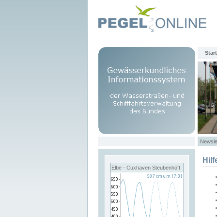
Start
Newsle
Hilf
Elbe - Cuxhaven Steubenhöft