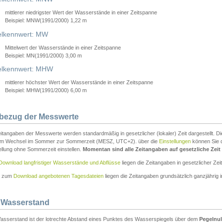
mittlerer niedrigster Wert der Wasserstände in einer Zeitspanne
Beispiel: MNW(1991/2000) 1,22 m
lkennwert: MW
Mittelwert der Wasserstände in einer Zeitspanne
Beispiel: MN(1991/2000) 3,00 m
elkennwert: MHW
mittlerer höchster Wert der Wasserstände in einer Zeitspanne
Beispiel: MHW(1991/2000) 6,00 m
tbezug der Messwerte
itangaben der Messwerte werden standardmäßig in gesetzlicher (lokaler) Zeit dargestellt. D
em Wechsel im Sommer zur Sommerzeit (MESZ, UTC+2). über die
Einstellungen
können Sie d
ellung ohne Sommerzeit einstellen.
Momentan sind alle Zeitangaben auf gesetzliche Zeit e
Download langfristiger Wasserstände und Abflüsse
liegen die Zeitangaben in gesetzlicher Zeit
n zum
Download angebotenen Tagesdateien
liegen die Zeitangaben grundsätzlich ganzjährig in
 Wasserstand
asserstand ist der lotrechte Abstand eines Punktes des Wasserspiegels über dem
Pegelnul