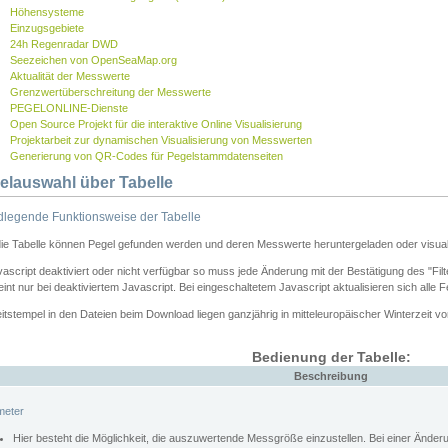
Höhensysteme
Einzugsgebiete
24h Regenradar DWD
Seezeichen von OpenSeaMap.org
Aktualität der Messwerte
Grenzwertüberschreitung der Messwerte
PEGELONLINE-Dienste
Open Source Projekt für die interaktive Online Visualisierung
Projektarbeit zur dynamischen Visualisierung von Messwerten
Generierung von QR-Codes für Pegelstammdatenseiten
elauswahl über Tabelle
legende Funktionsweise der Tabelle
die Tabelle können Pegel gefunden werden und deren Messwerte heruntergeladen oder visuali
vascript deaktiviert oder nicht verfügbar so muss jede Änderung mit der Bestätigung des "Filt
int nur bei deaktiviertem Javascript. Bei eingeschaltetem Javascript aktualisieren sich alle 
itstempel in den Dateien beim Download liegen ganzjährig in mitteleuropäischer Winterzeit vo
Bedienung der Tabelle:
Beschreibung
meter
Hier besteht die Möglichkeit, die auszuwertende Messgröße einzustellen. Bei einer Ände