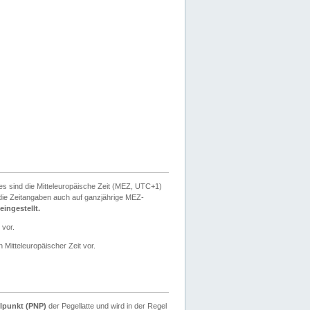
ies sind die Mitteleuropäische Zeit (MEZ, UTC+1)
ie Zeitangaben auch auf ganzjährige MEZ-
ingestellt.
 vor.
 Mitteleuropäischer Zeit vor.
lpunkt (PNP)
der Pegellatte und wird in der Regel