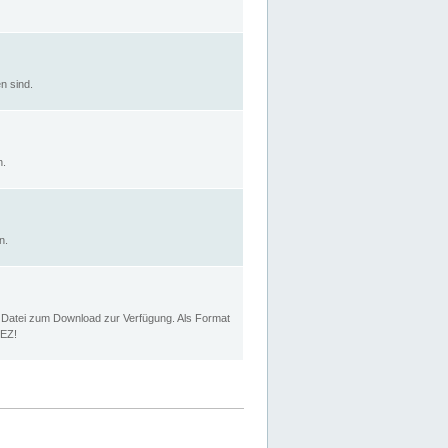
n sind.
n.
n.
p Datei zum Download zur Verfügung. Als Format
MEZ!