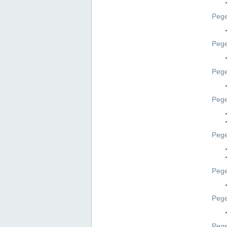
Pege
Pege
Peg
Pege
Pege
Pege
Pege
Peg