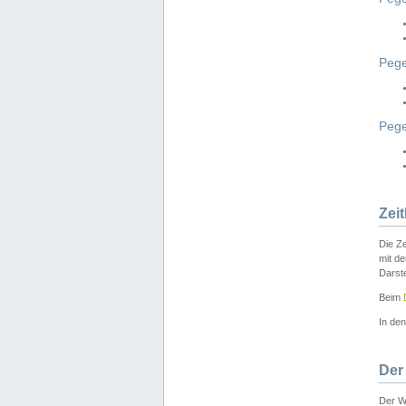
Pege
Peg
Zei
Die Ze
mit d
Darst
Beim
In de
Der
Der W