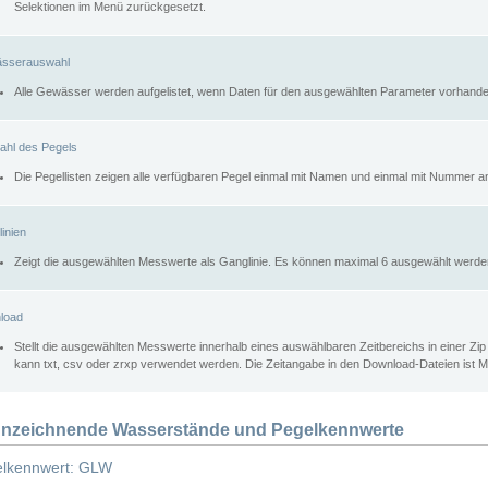
Selektionen im Menü zurückgesetzt.
sserauswahl
Alle Gewässer werden aufgelistet, wenn Daten für den ausgewählten Parameter vorhande
ahl des Pegels
Die Pegellisten zeigen alle verfügbaren Pegel einmal mit Namen und einmal mit Nummer a
inien
Zeigt die ausgewählten Messwerte als Ganglinie. Es können maximal 6 ausgewählt werde
load
Stellt die ausgewählten Messwerte innerhalb eines auswählbaren Zeitbereichs in einer Zi
kann txt, csv oder zrxp verwendet werden. Die Zeitangabe in den Download-Dateien ist 
nzeichnende Wasserstände und Pegelkennwerte
lkennwert: GLW