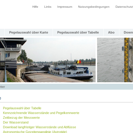
Hilfe
Links
Impressum
Nutzungsbedingungen
Datenschutz
Pegelauswahl über Karte
Pegelauswahl über Tabelle
Abo
Down
tter
e
Pegelauswahl über Tabelle
Kennzeichnende Wasserstände und Pegelkennwerte
Zeitbezug der Messwerte
Der Wasserstand
Download langfristiger Wasserstände und Abflüsse
Astronomische Gezeitenganglinie (Astrotide)