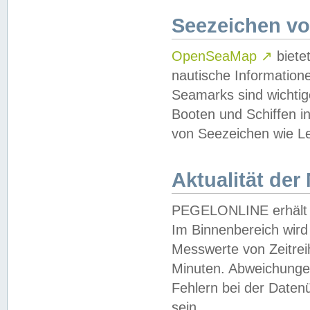
Seezeichen v
OpenSeaMap
↗
biete
nautische Information
Seamarks sind wichtig
Booten und Schiffen i
von Seezeichen wie Le
Aktualität der
PEGELONLINE erhält u
Im Binnenbereich wird 
Messwerte von Zeitreih
Minuten. Abweichungen
Fehlern bei der Daten
sein.