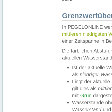
Grenzwertüber
In PEGELONLINE werde
mittleren niedrigsten
einer Zeitspanne in Be
Die farblichen Abstuf
aktuellen Wasserstand
Ist der aktuelle 
als
niedriger Was
Liegt der aktue
gilt dies als
mittle
mit
Grün
dargestel
Wasserstände obe
Wasserstand
und