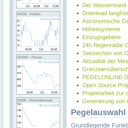
Der Wasserstand
Download langfris
RHEIN - Koblenz
Astronomische Gez
Höhensysteme
Einzugsgebiete
24h Regenradar
Seezeichen von 
DONAU - Passau
Aktualität der Me
Grenzwertübersch
PEGELONLINE-Di
Open Source Projek
Projektarbeit zur
Generierung von 
ODER - Eisenhüttenstadt
Pegelauswahl 
Grundlegende Funkti