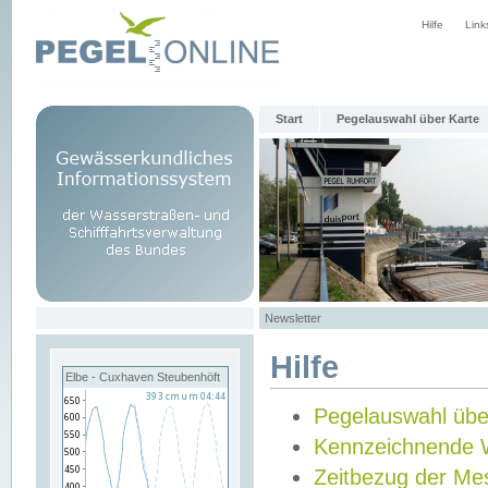
Hilfe
Link
Start
Pegelauswahl über Karte
Newsletter
Hilfe
Elbe - Cuxhaven Steubenhöft
Pegelauswahl übe
Kennzeichnende 
Zeitbezug der Me