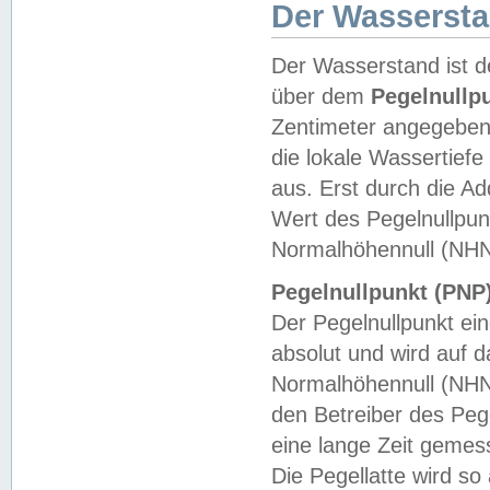
Der Wasserst
Der Wasserstand ist d
über dem
Pegelnullp
Zentimeter angegeben
die lokale Wassertie
aus. Erst durch die A
Wert des Pegelnullpun
Normalhöhennull (NHN
Pegelnullpunkt (PNP)
Der Pegelnullpunkt ei
absolut und wird auf
Normalhöhennull (NHN
den Betreiber des Pege
eine lange Zeit geme
Die Pegellatte wird s