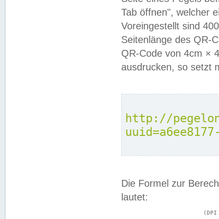
Tab öffnen", welcher 
Voreingestellt sind 4
Seitenlänge des QR-C
QR-Code von 4cm × 4c
ausdrucken, so setzt 
http://pegelo
uuid=a6ee8177
Die Formel zur Berech
lautet:
			(DPI × Druckkantenlänge in cm) ÷ 2,54 = Kantenlänge in Pixel
