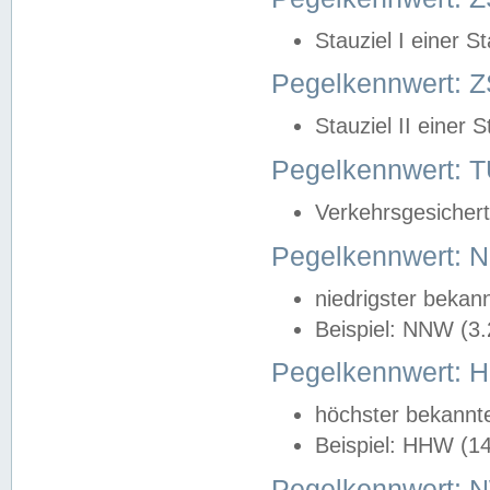
Stauziel I einer S
Pegelkennwert: Z
Stauziel II einer 
Pegelkennwert:
Verkehrsgesichert
Pegelkennwert:
niedrigster bekan
Beispiel: NNW (3
Pegelkennwert:
höchster bekannt
Beispiel: HHW (1
Pegelkennwert: 