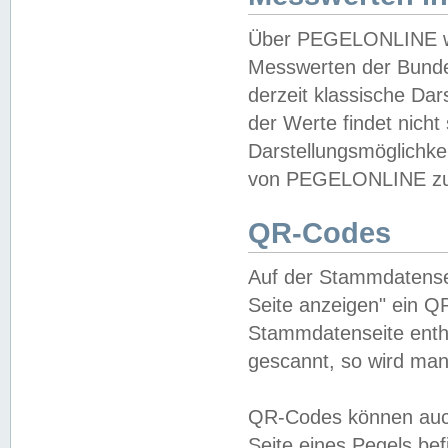
Über PEGELONLINE wer
Messwerten der Bundes
derzeit klassische Da
der Werte findet nicht 
Darstellungsmöglichkei
von PEGELONLINE zu 
QR-Codes
Auf der Stammdatensei
Seite anzeigen" ein Q
Stammdatenseite enthä
gescannt, so wird man
QR-Codes können auc
Seite eines Pegels be