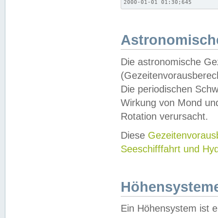
2000-01-01 01:30;645
Astronomische
Die astronomische Gez
(Gezeitenvorausberec
Die periodischen Schw
Wirkung von Mond und
Rotation verursacht.
Diese
Gezeitenvorau
Seeschifffahrt und Hy
Höhensystem
Ein Höhensystem ist e