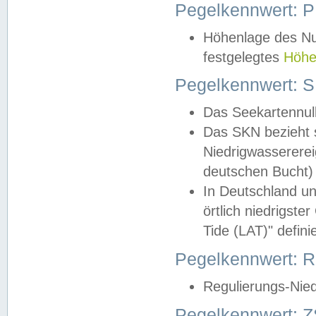
Pegelkennwert: 
Höhenlage des Nul
festgelegtes
Höhe
Pegelkennwert: 
Das Seekartennull
Das SKN bezieht s
Niedrigwassererei
deutschen Bucht) 
In Deutschland un
örtlich niedrigst
Tide (LAT)" definie
Pegelkennwert:
Regulierungs-Nie
Pegelkennwert: Z