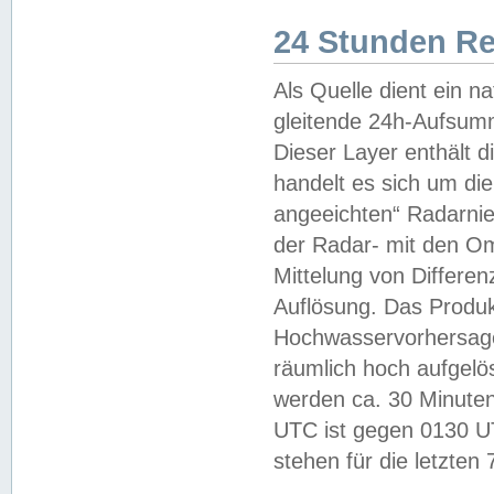
24 Stunden R
Als Quelle dient ein n
gleitende 24h-Aufsum
Dieser Layer enthält
handelt es sich um di
angeeichten“ Radarnie
der Radar- mit den O
Mittelung von Differe
Auflösung. Das Produk
Hochwasservorhersagez
räumlich hoch aufgelö
werden ca. 30 Minuten
UTC ist gegen 0130 UTC
stehen für die letzten