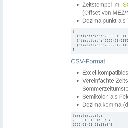
Zeitstempel im
IS
(Offset von MEZ
Dezimalpunkt als
[

  {"timestamp":"2000-01-01T0
  {"timestamp":"2000-01-01T0
  {"timestamp":"2000-01-01T0
]
CSV-Format
Excel-kompatibles
Vereinfachte Zeit
Sommerzeitumstel
Semikolon als Fel
Dezimalkomma (de
timestamp;value

2000-01-01 01:00;646

2000-01-01 01:15;646
