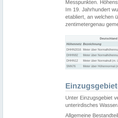
Messpunkten. Höhensy
Im 19. Jahrhundert wu
etabliert, an welchen 
zentimetergenau gem
Deutschland
Höhennetz
Bezeichnung
DHHN2016
Meter über Normalhöhennul
DHHN92
Meter über Normalhöhennul
DHHN12
Meter über Normalnull (m. 
SNN76
Meter über Höhennormal (m
Einzugsgebiet
Unter Einzugsgebiet v
unterirdisches Wasser
Allgemeine Bestandtei