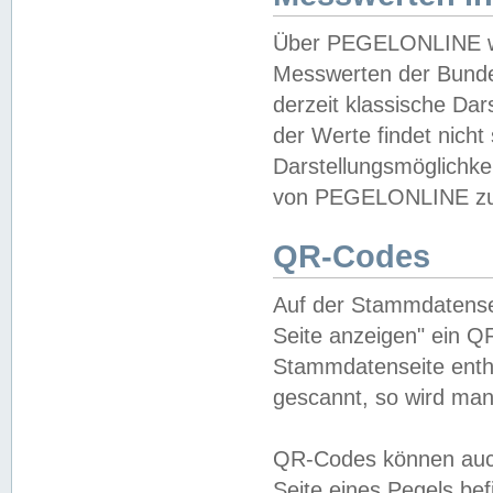
Über PEGELONLINE wer
Messwerten der Bundes
derzeit klassische Da
der Werte findet nicht 
Darstellungsmöglichkei
von PEGELONLINE zu 
QR-Codes
Auf der Stammdatensei
Seite anzeigen" ein Q
Stammdatenseite enthä
gescannt, so wird man
QR-Codes können auc
Seite eines Pegels be