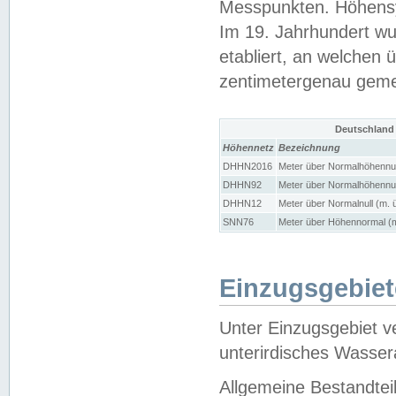
Messpunkten. Höhensy
Im 19. Jahrhundert wu
etabliert, an welchen 
zentimetergenau gem
Deutschland
Höhennetz
Bezeichnung
DHHN2016
Meter über Normalhöhennul
DHHN92
Meter über Normalhöhennul
DHHN12
Meter über Normalnull (m. 
SNN76
Meter über Höhennormal (m
Einzugsgebiet
Unter Einzugsgebiet v
unterirdisches Wasser
Allgemeine Bestandtei