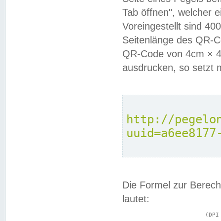
Tab öffnen", welcher 
Voreingestellt sind 4
Seitenlänge des QR-C
QR-Code von 4cm × 4c
ausdrucken, so setzt 
http://pegelo
uuid=a6ee8177
Die Formel zur Berech
lautet:
			(DPI × Druckkantenlänge in cm) ÷ 2,54 = Kantenlänge in Pixel
