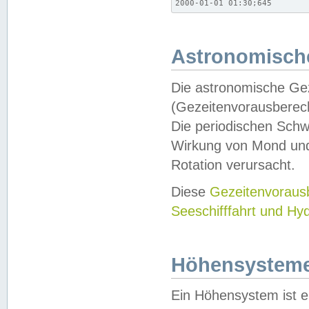
2000-01-01 01:30;645
Astronomische
Die astronomische Gez
(Gezeitenvorausberec
Die periodischen Schw
Wirkung von Mond und
Rotation verursacht.
Diese
Gezeitenvorau
Seeschifffahrt und Hy
Höhensystem
Ein Höhensystem ist e