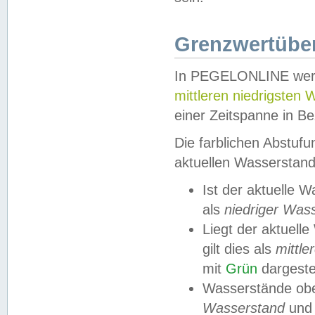
Grenzwertüber
In PEGELONLINE werde
mittleren niedrigsten
einer Zeitspanne in Be
Die farblichen Abstuf
aktuellen Wasserstand
Ist der aktuelle 
als
niedriger Was
Liegt der aktue
gilt dies als
mittle
mit
Grün
dargestel
Wasserstände obe
Wasserstand
und