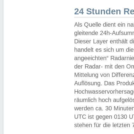
24 Stunden R
Als Quelle dient ein n
gleitende 24h-Aufsum
Dieser Layer enthält
handelt es sich um di
angeeichten“ Radarnie
der Radar- mit den O
Mittelung von Differe
Auflösung. Das Produk
Hochwasservorhersagez
räumlich hoch aufgelö
werden ca. 30 Minuten
UTC ist gegen 0130 UTC
stehen für die letzten