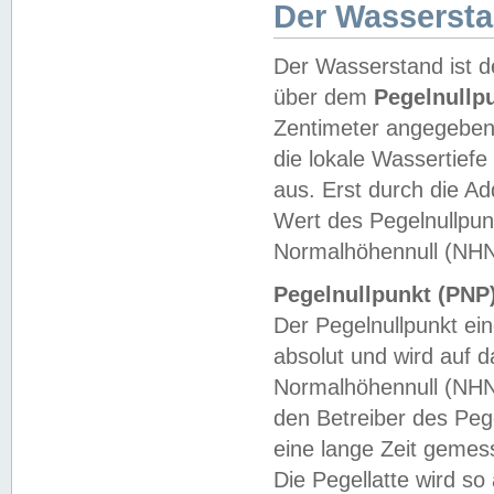
Der Wasserst
Der Wasserstand ist d
über dem
Pegelnullp
Zentimeter angegeben
die lokale Wassertie
aus. Erst durch die A
Wert des Pegelnullpun
Normalhöhennull (NHN
Pegelnullpunkt (PNP)
Der Pegelnullpunkt ei
absolut und wird auf
Normalhöhennull (NHN
den Betreiber des Pege
eine lange Zeit geme
Die Pegellatte wird s