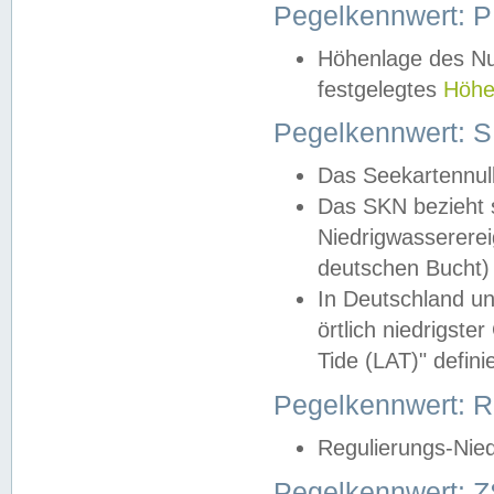
Pegelkennwert: 
Höhenlage des Nul
festgelegtes
Höhe
Pegelkennwert: 
Das Seekartennull
Das SKN bezieht s
Niedrigwassererei
deutschen Bucht) 
In Deutschland un
örtlich niedrigst
Tide (LAT)" definie
Pegelkennwert:
Regulierungs-Nie
Pegelkennwert: Z