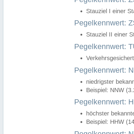
Stauziel I einer S
Pegelkennwert: Z
Stauziel II einer 
Pegelkennwert:
Verkehrsgesichert
Pegelkennwert:
niedrigster bekan
Beispiel: NNW (3
Pegelkennwert:
höchster bekannt
Beispiel: HHW (1
Pegelkennwert: 