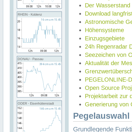
Der Wasserstand
Download langfris
RHEIN - Koblenz
Astronomische Gez
Höhensysteme
Einzugsgebiete
24h Regenradar
Seezeichen von 
DONAU - Passau
Aktualität der Me
Grenzwertübersch
PEGELONLINE-Di
Open Source Projek
Projektarbeit zur
Generierung von 
ODER - Eisenhüttenstadt
Pegelauswahl 
Grundlegende Funkti