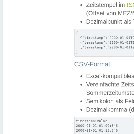
Zeitstempel im
IS
(Offset von MEZ
Dezimalpunkt als
[

  {"timestamp":"2000-01-01T0
  {"timestamp":"2000-01-01T0
  {"timestamp":"2000-01-01T0
]
CSV-Format
Excel-kompatibles
Vereinfachte Zeit
Sommerzeitumstel
Semikolon als Fel
Dezimalkomma (de
timestamp;value

2000-01-01 01:00;646

2000-01-01 01:15;646
