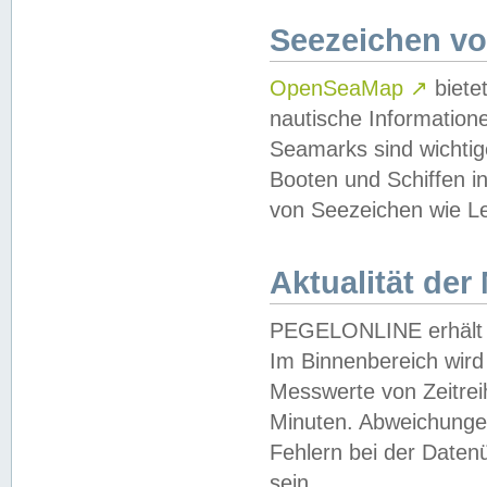
Seezeichen v
OpenSeaMap
↗
biete
nautische Information
Seamarks sind wichtig
Booten und Schiffen i
von Seezeichen wie Le
Aktualität der
PEGELONLINE erhält u
Im Binnenbereich wird 
Messwerte von Zeitreih
Minuten. Abweichungen
Fehlern bei der Daten
sein.