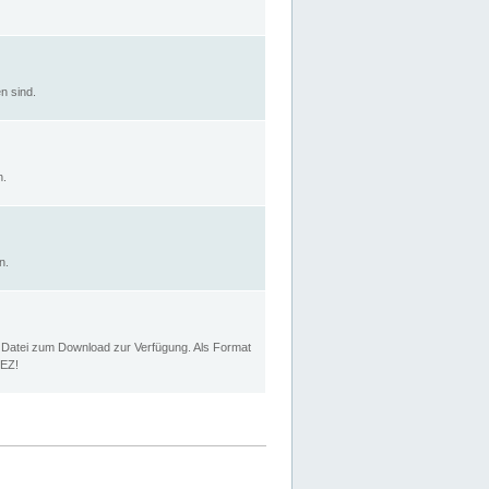
n sind.
n.
n.
p Datei zum Download zur Verfügung. Als Format
MEZ!