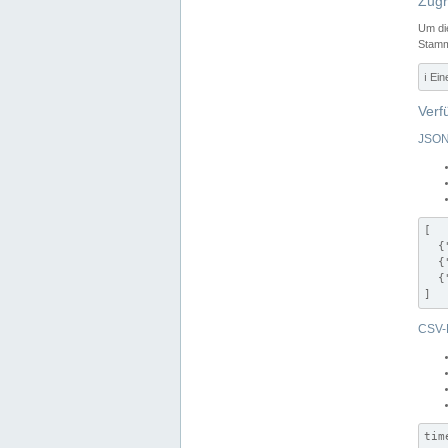
Zugr
Um di
Stamm
ℹ️ Ei
Verf
JSON
[

  {
  {
  {
]
CSV-
tim