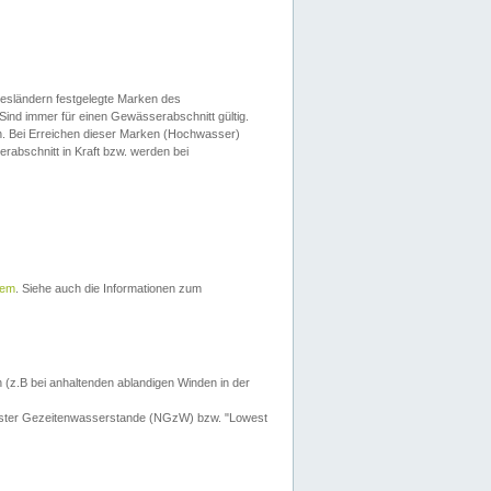
esländern festgelegte Marken des
Sind immer für einen Gewässerabschnitt gültig.
. Bei Erreichen dieser Marken (Hochwasser)
erabschnitt in Kraft bzw. werden bei
tem
. Siehe auch die Informationen zum
 (z.B bei anhaltenden ablandigen Winden in der
drigster Gezeitenwasserstande (NGzW) bzw. "Lowest