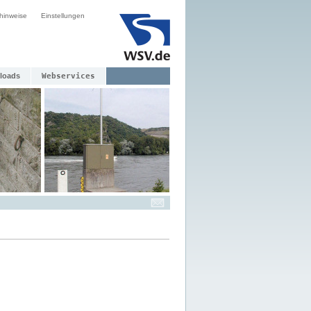
hinweise
Einstellungen
loads
Webservices