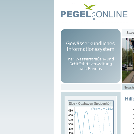
Start
Newsle
Hilf
Elbe - Cuxhaven Steubenhöft