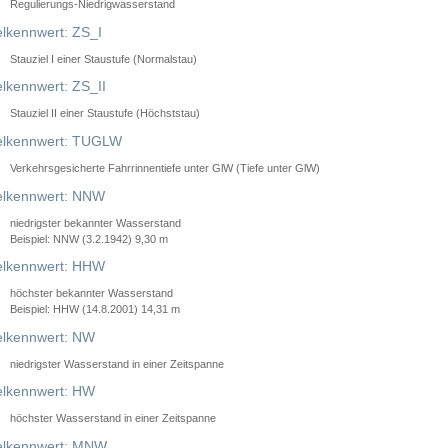
Regulierungs-Niedrigwasserstand
lkennwert: ZS_I
Stauziel I einer Staustufe (Normalstau)
lkennwert: ZS_II
Stauziel II einer Staustufe (Höchststau)
elkennwert: TUGLW
Verkehrsgesicherte Fahrrinnentiefe unter GlW (Tiefe unter GlW)
lkennwert: NNW
niedrigster bekannter Wasserstand
Beispiel: NNW (3.2.1942) 9,30 m
lkennwert: HHW
höchster bekannter Wasserstand
Beispiel: HHW (14.8.2001) 14,31 m
lkennwert: NW
niedrigster Wasserstand in einer Zeitspanne
lkennwert: HW
höchster Wasserstand in einer Zeitspanne
elkennwert: MNW