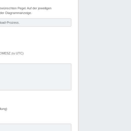
wünschten Pegel. Auf der jeweiligen
 der Diagrammanzeige.
load-Prozess.
MEZ/MESZ zu UTC)
lung)