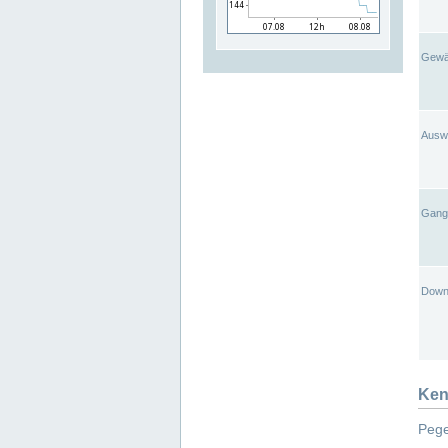
Gewä
Ausw
Gangl
Down
Ken
Pege