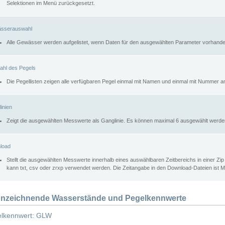
Selektionen im Menü zurückgesetzt.
sserauswahl
Alle Gewässer werden aufgelistet, wenn Daten für den ausgewählten Parameter vorhande
ahl des Pegels
Die Pegellisten zeigen alle verfügbaren Pegel einmal mit Namen und einmal mit Nummer a
inien
Zeigt die ausgewählten Messwerte als Ganglinie. Es können maximal 6 ausgewählt werde
load
Stellt die ausgewählten Messwerte innerhalb eines auswählbaren Zeitbereichs in einer Zi
kann txt, csv oder zrxp verwendet werden. Die Zeitangabe in den Download-Dateien ist 
nzeichnende Wasserstände und Pegelkennwerte
lkennwert: GLW