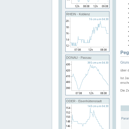
RHEIN - Koblenz
Peg
DONAU - Passau
Grund
über 
Ist Ja
ersche
Die Ze
ODER - Eisenhüttenstadt
Para