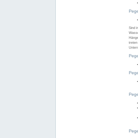
Pege
Sind 
Wasser
Hänge
treten
Unter
Pege
Pege
Pege
Pege