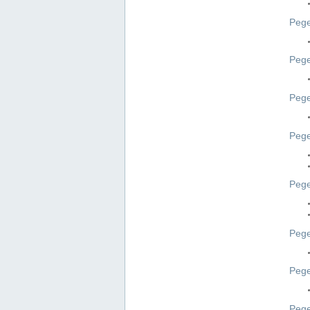
Pege
Pege
Peg
Pege
Pege
Pege
Pege
Peg