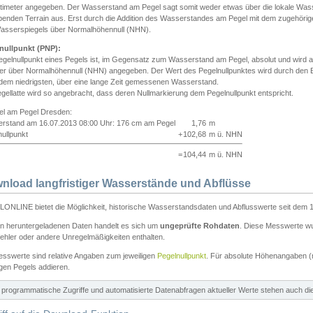
ntimeter angegeben. Der Wasserstand am Pegel sagt somit weder etwas über die lokale Wa
enden Terrain aus. Erst durch die Addition des Wasserstandes am Pegel mit dem zugehörig
asserspiegels über Normalhöhennull (NHN).
nullpunkt (PNP):
egelnullpunkt eines Pegels ist, im Gegensatz zum Wasserstand am Pegel, absolut und wir
ter über Normalhöhennull (NHN) angegeben. Der Wert des Pegelnullpunktes wird durch den Bet
 dem niedrigsten, über eine lange Zeit gemessenen Wasserstand.
gellatte wird so angebracht, dass deren Nullmarkierung dem Pegelnullpunkt entspricht.
iel am Pegel Dresden:
rstand am 16.07.2013 08:00 Uhr: 176 cm am Pegel
1,76
m
ullpunkt
+
102,68
m ü. NHN
=
104,44
m ü. NHN
nload langfristiger Wasserstände und Abflüsse
ONLINE bietet die Möglichkeit, historische Wasserstandsdaten und Abflusswerte seit dem 1
en heruntergeladenen Daten handelt es sich um
ungeprüfte Rohdaten
. Diese Messwerte wur
ehler oder andere Unregelmäßigkeiten enthalten.
esswerte sind relative Angaben zum jeweiligen
Pegelnullpunkt
. Für absolute Höhenangaben 
igen Pegels addieren.
ür programmatische Zugriffe und automatisierte Datenabfragen aktueller Werte stehen auch d