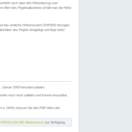
ssertiefe noch über den Höhenbezug zum
en Wert des Pegelnullpunktes erhält man die Höhe
d auf das amtliche Höhensystem DHHN92 bezogen
reiber des Pegels festgelegt und liegt meist
. Januar 2000 herunterzuladen.
den noch nicht validiert und können Ausreißer,
(m ü. NHN) müssen Sie den PNP-Wert des
ie
PEGELONLINE Webservices
zur Verfügung.