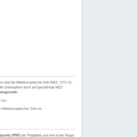
ies sind die Mitteleuropäische Zeit (MEZ, UTC+1)
ie Zeitangaben auch auf ganzjährige MEZ-
ingestellt.
 vor.
 Mitteleuropäischer Zeit vor.
lpunkt (PNP)
der Pegellatte und wird in der Regel