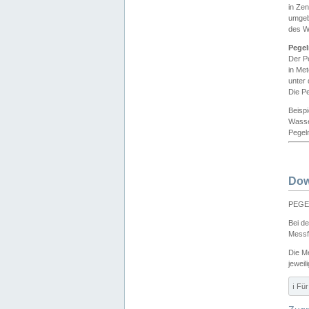
in Ze
umgeb
des W
Pegel
Der P
in Me
unter
Die Pe
Beisp
Wasse
Pegeln
Dow
PEGEL
Bei d
Messf
Die M
jeweil
ℹ️ F