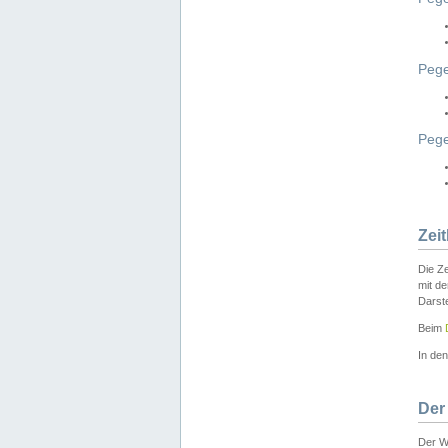
Pege
Peg
Zei
Die Ze
mit d
Darst
Beim
In de
Der
Der W