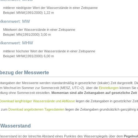
mittlerer niedrigster Wert der Wasserstände in einer Zeitspanne
Beispiel: MNW(1991/2000) 1,22 m
lkennwert: MW
Mittelwert der Wasserstände in einer Zeitspanne
Beispiel: MN(1991/2000) 3,00 m
elkennwert: MHW
mittlerer höchster Wert der Wasserstände in einer Zeitspanne
Beispiel: MHW(1991/2000) 6,00 m
tbezug der Messwerte
itangaben der Messwerte werden standardmäßig in gesetzlicher (lokaler) Zeit dargestellt. D
em Wechsel im Sommer zur Sommerzeit (MESZ, UTC+2). über die
Einstellungen
können Sie d
ellung ohne Sommerzeit einstellen.
Momentan sind alle Zeitangaben auf gesetzliche Zeit e
Download langfristiger Wasserstände und Abflüsse
liegen die Zeitangaben in gesetzlicher Zeit
n zum
Download angebotenen Tagesdateien
liegen die Zeitangaben grundsätzlich ganzjährig in
 Wasserstand
asserstand ist der lotrechte Abstand eines Punktes des Wasserspiegels über dem
Pegelnul