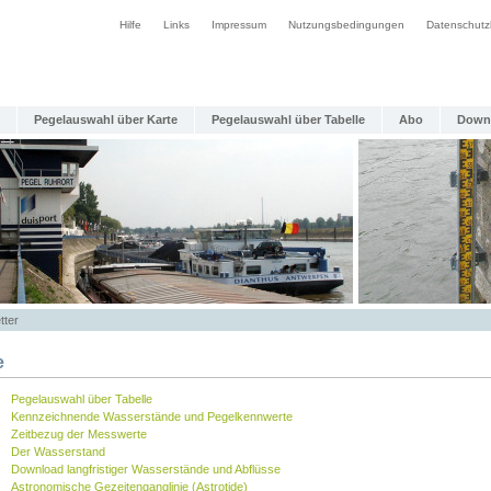
Hilfe
Links
Impressum
Nutzungsbedingungen
Datenschutz
Pegelauswahl über Karte
Pegelauswahl über Tabelle
Abo
Down
tter
e
Pegelauswahl über Tabelle
Kennzeichnende Wasserstände und Pegelkennwerte
Zeitbezug der Messwerte
Der Wasserstand
Download langfristiger Wasserstände und Abflüsse
Astronomische Gezeitenganglinie (Astrotide)