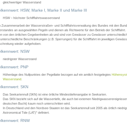
gleichwertiger Wasserstand
lkennwert: HSW, Marke I, Marke II und Marke III
HSW – höchster Schifffahrtswasserstand
in Zusammenarbeit der Wasserstraßen- und Schifffahrtsverwaltung des Bundes mit den Bund
standes an ausgewählten Pegeln und dienen als Richtwerte für den Betrieb der Schifffahrt. 
n von den örtlichen Gegebenheiten ab und sind von Gewässer zu Gewässer unterschiedlich
 unterschiedliche Beschränkungen (z.B. Sperrungen) für die Schifffahrt im jeweiligen Gewäss
schreitung wieder aufgehoben.
lkennwert: NSW
niedrigster Wasserstand
lkennwert: PNP
Höhenlage des Nullpunktes der Pegellatte bezogen auf ein amtlich festgelegtes
Höhensys
Wasserstand
.
lkennwert: SKN
Das Seekartennull (SKN) ist eine örtliche Mindesttiefenangabe in Seekarten.
Das SKN bezieht sich auf die Wassertiefe, die auch bei extemen Niedrigwasserereignissen
deutschen Bucht) kaum noch unterschritten wird.
In Deutschland und den Nordsee-Staaten ist das Seekartennull seit 2005 als örtlich nie
Astronomical Tide (LAT)" definiert.
lkennwert: RNW