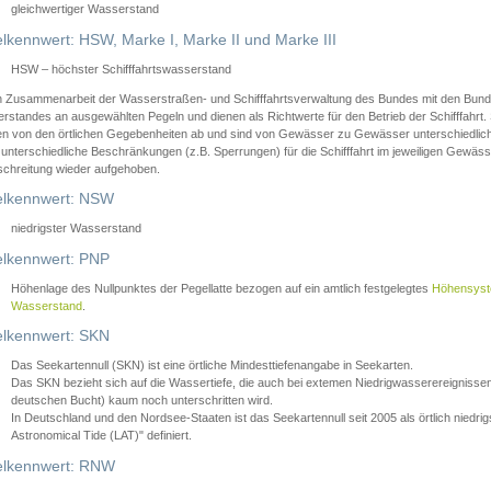
gleichwertiger Wasserstand
lkennwert: HSW, Marke I, Marke II und Marke III
HSW – höchster Schifffahrtswasserstand
in Zusammenarbeit der Wasserstraßen- und Schifffahrtsverwaltung des Bundes mit den Bund
standes an ausgewählten Pegeln und dienen als Richtwerte für den Betrieb der Schifffahrt. 
n von den örtlichen Gegebenheiten ab und sind von Gewässer zu Gewässer unterschiedlich
 unterschiedliche Beschränkungen (z.B. Sperrungen) für die Schifffahrt im jeweiligen Gewäss
schreitung wieder aufgehoben.
lkennwert: NSW
niedrigster Wasserstand
lkennwert: PNP
Höhenlage des Nullpunktes der Pegellatte bezogen auf ein amtlich festgelegtes
Höhensys
Wasserstand
.
lkennwert: SKN
Das Seekartennull (SKN) ist eine örtliche Mindesttiefenangabe in Seekarten.
Das SKN bezieht sich auf die Wassertiefe, die auch bei extemen Niedrigwasserereignissen
deutschen Bucht) kaum noch unterschritten wird.
In Deutschland und den Nordsee-Staaten ist das Seekartennull seit 2005 als örtlich nie
Astronomical Tide (LAT)" definiert.
lkennwert: RNW