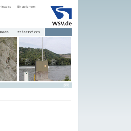
hinweise
Einstellungen
loads
Webservices