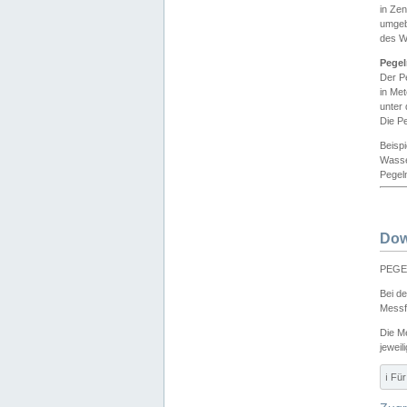
in Ze
umgeb
des W
Pegel
Der P
in Me
unter
Die Pe
Beisp
Wasse
Pegeln
Dow
PEGEL
Bei d
Messf
Die M
jeweil
ℹ️ F