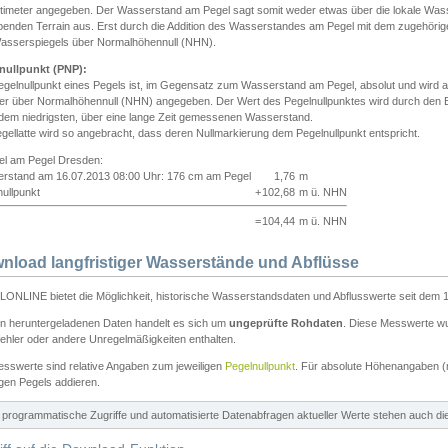
ntimeter angegeben. Der Wasserstand am Pegel sagt somit weder etwas über die lokale Wa
enden Terrain aus. Erst durch die Addition des Wasserstandes am Pegel mit dem zugehörig
asserspiegels über Normalhöhennull (NHN).
nullpunkt (PNP):
egelnullpunkt eines Pegels ist, im Gegensatz zum Wasserstand am Pegel, absolut und wir
ter über Normalhöhennull (NHN) angegeben. Der Wert des Pegelnullpunktes wird durch den Bet
 dem niedrigsten, über eine lange Zeit gemessenen Wasserstand.
gellatte wird so angebracht, dass deren Nullmarkierung dem Pegelnullpunkt entspricht.
iel am Pegel Dresden:
rstand am 16.07.2013 08:00 Uhr: 176 cm am Pegel
1,76
m
ullpunkt
+
102,68
m ü. NHN
=
104,44
m ü. NHN
nload langfristiger Wasserstände und Abflüsse
ONLINE bietet die Möglichkeit, historische Wasserstandsdaten und Abflusswerte seit dem 1
en heruntergeladenen Daten handelt es sich um
ungeprüfte Rohdaten
. Diese Messwerte wur
ehler oder andere Unregelmäßigkeiten enthalten.
esswerte sind relative Angaben zum jeweiligen
Pegelnullpunkt
. Für absolute Höhenangaben 
igen Pegels addieren.
ür programmatische Zugriffe und automatisierte Datenabfragen aktueller Werte stehen auch d