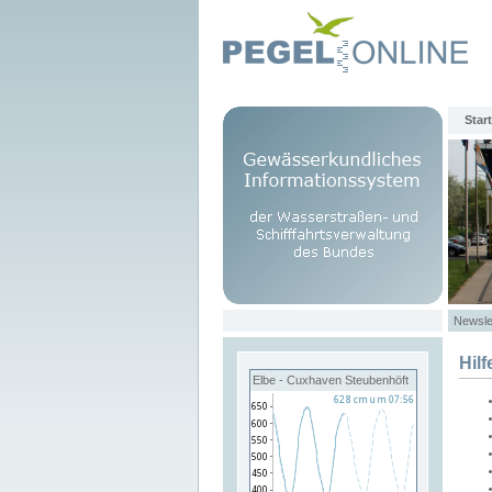
Start
Newsle
Hilf
Elbe - Cuxhaven Steubenhöft