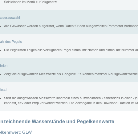
Selektionen im Menü zurückgesetzt.
sserauswahl
Alle Gewässer werden aufgelistet, wenn Daten für den ausgewählten Parameter vorhande
ahl des Pegels
Die Pegellisten zeigen alle verfügbaren Pegel einmal mit Namen und einmal mit Nummer a
inien
Zeigt die ausgewählten Messwerte als Ganglinie. Es können maximal 6 ausgewählt werde
load
Stellt die ausgewählten Messwerte innerhalb eines auswählbaren Zeitbereichs in einer Zi
kann txt, csv oder zrxp verwendet werden. Die Zeitangabe in den Download-Dateien ist 
nzeichnende Wasserstände und Pegelkennwerte
lkennwert: GLW