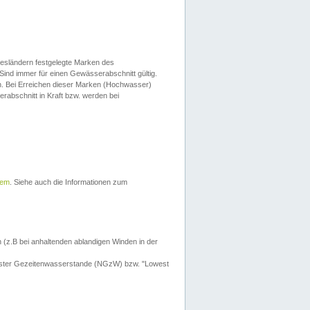
esländern festgelegte Marken des
Sind immer für einen Gewässerabschnitt gültig.
. Bei Erreichen dieser Marken (Hochwasser)
erabschnitt in Kraft bzw. werden bei
tem
. Siehe auch die Informationen zum
 (z.B bei anhaltenden ablandigen Winden in der
drigster Gezeitenwasserstande (NGzW) bzw. "Lowest