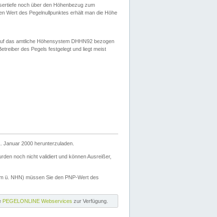
ssertiefe noch über den Höhenbezug zum
en Wert des Pegelnullpunktes erhält man die Höhe
d auf das amtliche Höhensystem DHHN92 bezogen
reiber des Pegels festgelegt und liegt meist
. Januar 2000 herunterzuladen.
den noch nicht validiert und können Ausreißer,
(m ü. NHN) müssen Sie den PNP-Wert des
ie
PEGELONLINE Webservices
zur Verfügung.