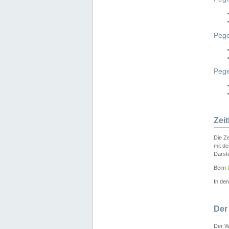
Pege
Peg
Zei
Die Ze
mit d
Darst
Beim
In de
Der
Der W