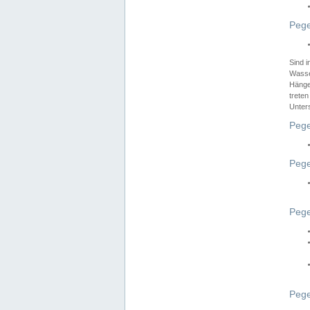
Pege
Sind 
Wasser
Hänge
treten
Unter
Pege
Pege
Pege
Pege