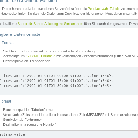
iff auf die Download-Funktion
e Daten herunterzuladen, navigieren Sie zunächst über die
Pegelauswahl-Tabelle
zu einem ge
datenseite finden Sie dann die Option zum Download der historischen Messdaten unterhalb
ne detaillierte
Schritt-für-Schritt-Anleitung mit Screenshots
führt Sie durch den gesamten Down
ügbare Datenformate
-Format
Strukturiertes Datenformat für programmatische Verarbeitung
Zeitstempel im
ISO 8601-Format
↗
mit vollständigen Zeitzoneninformation (Offset von 
Dezimalpunkt als Trennzeichen
"timestamp":"2000-01-01T01:00:00+01:00","value":646},

"timestamp":"2000-01-01T01:15:00+01:00","value":646},

"timestamp":"2000-01-01T01:30:00+01:00","value":645}

Format
Excel-kompatibles Tabellenformat
Vereinfachte Zeitstempeldarstellung in gesetzlicher Zeit (MEZ/MESZ mit Sommerzeitumstel
Semikolon als Feldtrenner
Dezimalkomma (deutsche Notation)
estamp;value
