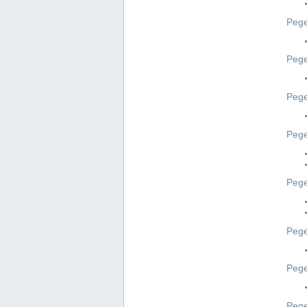
Pege
Pege
Peg
Pege
Pege
Pege
Pege
Peg