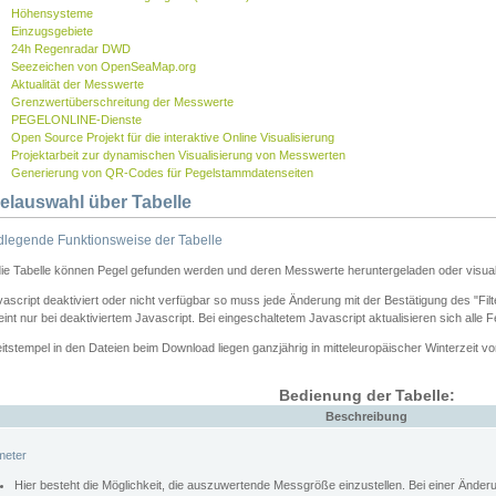
Höhensysteme
Einzugsgebiete
24h Regenradar DWD
Seezeichen von OpenSeaMap.org
Aktualität der Messwerte
Grenzwertüberschreitung der Messwerte
PEGELONLINE-Dienste
Open Source Projekt für die interaktive Online Visualisierung
Projektarbeit zur dynamischen Visualisierung von Messwerten
Generierung von QR-Codes für Pegelstammdatenseiten
elauswahl über Tabelle
legende Funktionsweise der Tabelle
die Tabelle können Pegel gefunden werden und deren Messwerte heruntergeladen oder visuali
vascript deaktiviert oder nicht verfügbar so muss jede Änderung mit der Bestätigung des "Filt
int nur bei deaktiviertem Javascript. Bei eingeschaltetem Javascript aktualisieren sich alle 
itstempel in den Dateien beim Download liegen ganzjährig in mitteleuropäischer Winterzeit vo
Bedienung der Tabelle:
Beschreibung
meter
Hier besteht die Möglichkeit, die auszuwertende Messgröße einzustellen. Bei einer Ände