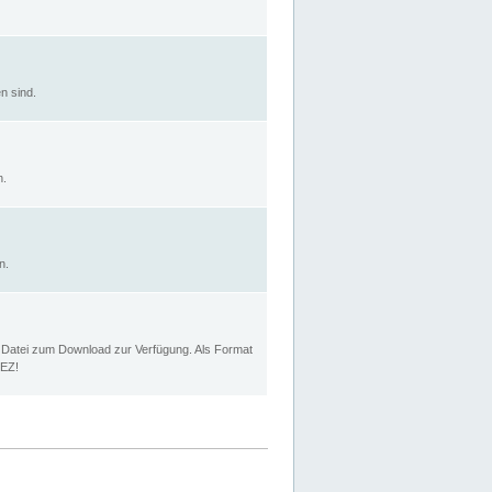
n sind.
n.
n.
p Datei zum Download zur Verfügung. Als Format
MEZ!