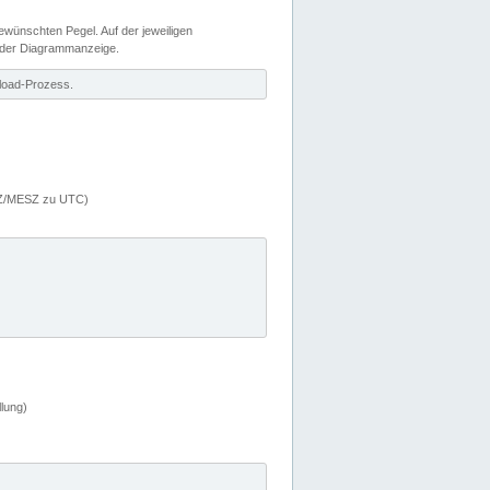
wünschten Pegel. Auf der jeweiligen
 der Diagrammanzeige.
load-Prozess.
MEZ/MESZ zu UTC)
lung)