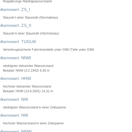
Regulierungs-Niedrigwasserstand
lkennwert: ZS_I
Stauziel I einer Staustufe (Normalstau)
lkennwert: ZS_II
Stauziel II einer Staustufe (Höchststau)
elkennwert: TUGLW
Verkehrsgesicherte Fahrrinnentiefe unter GlW (Tiefe unter GlW)
lkennwert: NNW
niedrigster bekannter Wasserstand
Beispiel: NNW (3.2.1942) 9,30 m
lkennwert: HHW
höchster bekannter Wasserstand
Beispiel: HHW (14.8.2001) 14,31 m
lkennwert: NW
niedrigster Wasserstand in einer Zeitspanne
lkennwert: HW
höchster Wasserstand in einer Zeitspanne
elkennwert: MNW