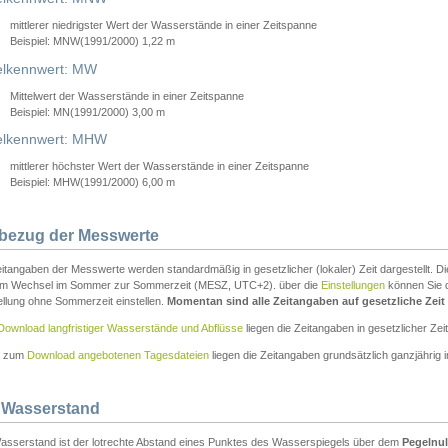
mittlerer niedrigster Wert der Wasserstände in einer Zeitspanne
Beispiel: MNW(1991/2000) 1,22 m
lkennwert: MW
Mittelwert der Wasserstände in einer Zeitspanne
Beispiel: MN(1991/2000) 3,00 m
elkennwert: MHW
mittlerer höchster Wert der Wasserstände in einer Zeitspanne
Beispiel: MHW(1991/2000) 6,00 m
tbezug der Messwerte
itangaben der Messwerte werden standardmäßig in gesetzlicher (lokaler) Zeit dargestellt. D
em Wechsel im Sommer zur Sommerzeit (MESZ, UTC+2). über die
Einstellungen
können Sie d
ellung ohne Sommerzeit einstellen.
Momentan sind alle Zeitangaben auf gesetzliche Zeit e
Download langfristiger Wasserstände und Abflüsse
liegen die Zeitangaben in gesetzlicher Zeit
n zum
Download angebotenen Tagesdateien
liegen die Zeitangaben grundsätzlich ganzjährig in
 Wasserstand
asserstand ist der lotrechte Abstand eines Punktes des Wasserspiegels über dem
Pegelnul