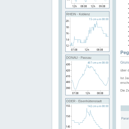
RHEIN - Koblenz
Peg
DONAU - Passau
Grund
über 
Ist Ja
ersche
Die Ze
ODER - Eisenhüttenstadt
Para