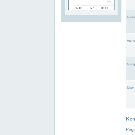
Gewä
Ausw
Gangl
Down
Ken
Pege