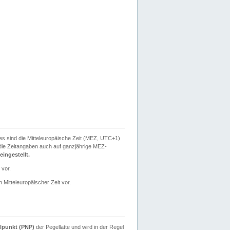
ies sind die Mitteleuropäische Zeit (MEZ, UTC+1)
ie Zeitangaben auch auf ganzjährige MEZ-
ingestellt.
 vor.
 Mitteleuropäischer Zeit vor.
lpunkt (PNP)
der Pegellatte und wird in der Regel