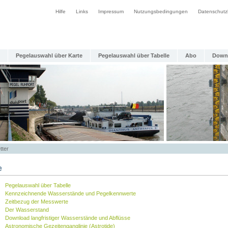
Hilfe
Links
Impressum
Nutzungsbedingungen
Datenschutz
Pegelauswahl über Karte
Pegelauswahl über Tabelle
Abo
Down
tter
e
Pegelauswahl über Tabelle
Kennzeichnende Wasserstände und Pegelkennwerte
Zeitbezug der Messwerte
Der Wasserstand
Download langfristiger Wasserstände und Abflüsse
Astronomische Gezeitenganglinie (Astrotide)