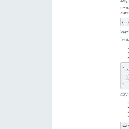
Zugr
Um di
Stamm
ℹ️ Ei
Verf
JSON
[

  {
  {
  {
]
CSV-
tim