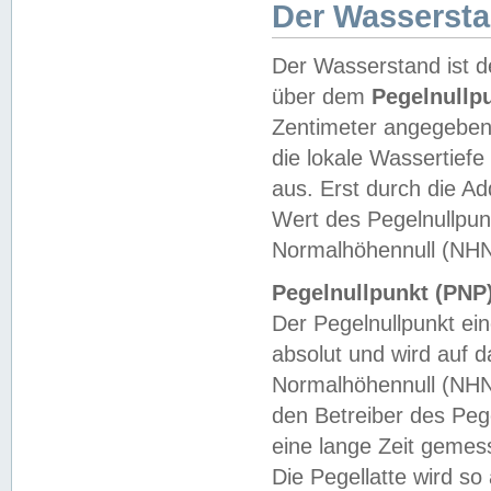
Der Wasserst
Der Wasserstand ist d
über dem
Pegelnullp
Zentimeter angegeben
die lokale Wassertie
aus. Erst durch die A
Wert des Pegelnullpun
Normalhöhennull (NHN
Pegelnullpunkt (PNP)
Der Pegelnullpunkt ei
absolut und wird auf
Normalhöhennull (NHN
den Betreiber des Pege
eine lange Zeit geme
Die Pegellatte wird s