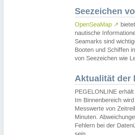
Seezeichen v
OpenSeaMap
↗
biete
nautische Information
Seamarks sind wichtig
Booten und Schiffen i
von Seezeichen wie Le
Aktualität der
PEGELONLINE erhält u
Im Binnenbereich wird 
Messwerte von Zeitreih
Minuten. Abweichungen
Fehlern bei der Daten
sein.