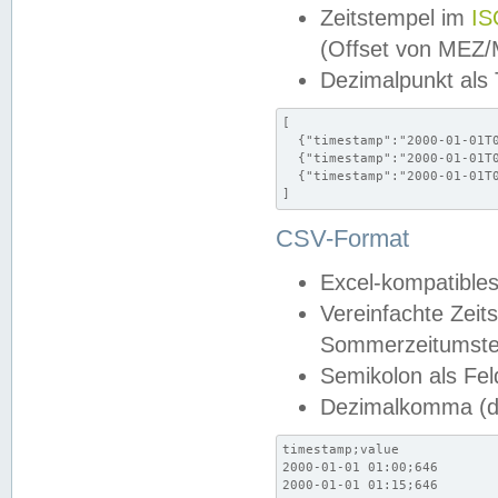
Zeitstempel im
IS
(Offset von MEZ
Dezimalpunkt als
[

  {"timestamp":"2000-01-01T0
  {"timestamp":"2000-01-01T0
  {"timestamp":"2000-01-01T0
]
CSV-Format
Excel-kompatibles
Vereinfachte Zeit
Sommerzeitumstel
Semikolon als Fel
Dezimalkomma (de
timestamp;value

2000-01-01 01:00;646

2000-01-01 01:15;646
