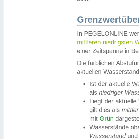
Grenzwertüber
In PEGELONLINE werde
mittleren niedrigsten
einer Zeitspanne in Be
Die farblichen Abstuf
aktuellen Wasserstand
Ist der aktuelle 
als
niedriger Was
Liegt der aktue
gilt dies als
mittle
mit
Grün
dargestel
Wasserstände obe
Wasserstand
und