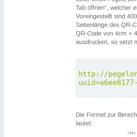
Tab öffnen", welcher 
Voreingestellt sind 4
Seitenlänge des QR-C
QR-Code von 4cm × 4c
ausdrucken, so setzt 
http://pegelo
uuid=a6ee8177
Die Formel zur Berech
lautet:
			(DPI × Druckkantenlänge in cm) ÷ 2,54 = Kantenlänge in Pixel
