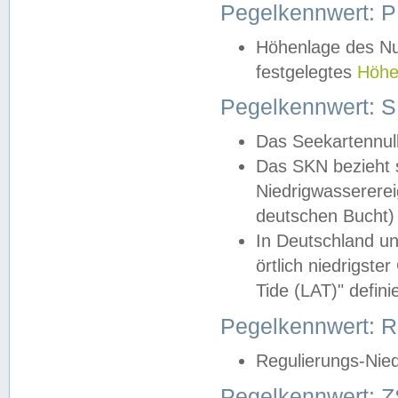
Pegelkennwert: 
Höhenlage des Nul
festgelegtes
Höhe
Pegelkennwert: 
Das Seekartennull
Das SKN bezieht s
Niedrigwassererei
deutschen Bucht) 
In Deutschland un
örtlich niedrigst
Tide (LAT)" definie
Pegelkennwert:
Regulierungs-Nie
Pegelkennwert: Z