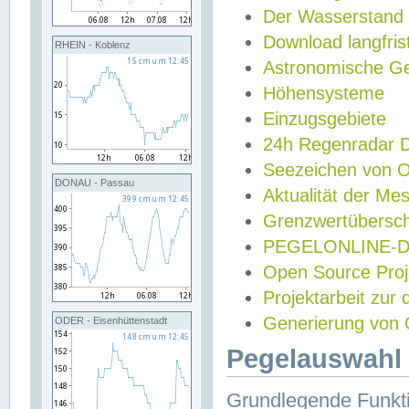
Der Wasserstand
Download langfris
RHEIN - Koblenz
Astronomische Gez
Höhensysteme
Einzugsgebiete
24h Regenradar
Seezeichen von 
DONAU - Passau
Aktualität der Me
Grenzwertübersch
PEGELONLINE-Di
Open Source Projek
Projektarbeit zur
Generierung von 
ODER - Eisenhüttenstadt
Pegelauswahl 
Grundlegende Funkti