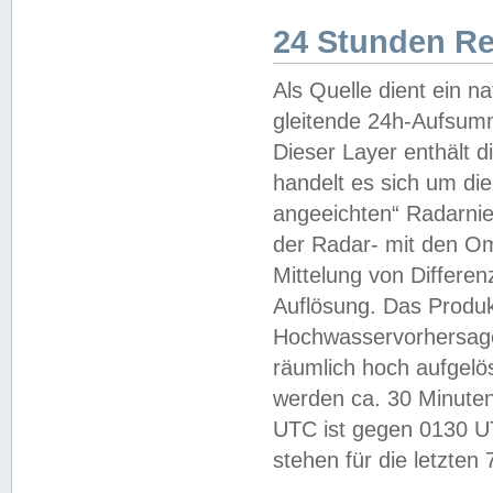
24 Stunden R
Als Quelle dient ein n
gleitende 24h-Aufsum
Dieser Layer enthält
handelt es sich um di
angeeichten“ Radarnie
der Radar- mit den O
Mittelung von Differe
Auflösung. Das Produk
Hochwasservorhersagez
räumlich hoch aufgelö
werden ca. 30 Minuten
UTC ist gegen 0130 UTC
stehen für die letzten