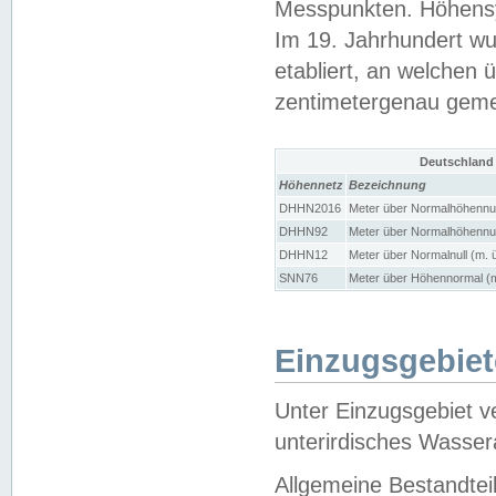
Messpunkten. Höhensy
Im 19. Jahrhundert wu
etabliert, an welchen 
zentimetergenau gem
Deutschland
Höhennetz
Bezeichnung
DHHN2016
Meter über Normalhöhennul
DHHN92
Meter über Normalhöhennul
DHHN12
Meter über Normalnull (m. 
SNN76
Meter über Höhennormal (m
Einzugsgebiet
Unter Einzugsgebiet v
unterirdisches Wasser
Allgemeine Bestandtei