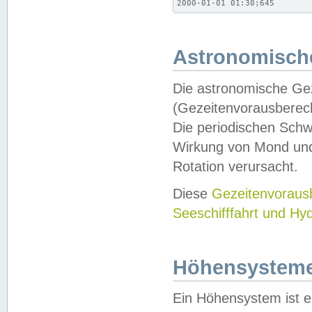
2000-01-01 01:30;645
Astronomische
Die astronomische Gez
(Gezeitenvorausberec
Die periodischen Schw
Wirkung von Mond und
Rotation verursacht.
Diese
Gezeitenvorau
Seeschifffahrt und Hy
Höhensystem
Ein Höhensystem ist e