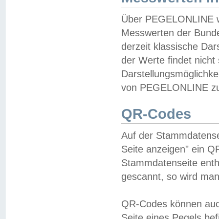
Über PEGELONLINE wer
Messwerten der Bundes
derzeit klassische Da
der Werte findet nicht 
Darstellungsmöglichkei
von PEGELONLINE zu 
QR-Codes
Auf der Stammdatensei
Seite anzeigen" ein Q
Stammdatenseite enthä
gescannt, so wird man
QR-Codes können auc
Seite eines Pegels be