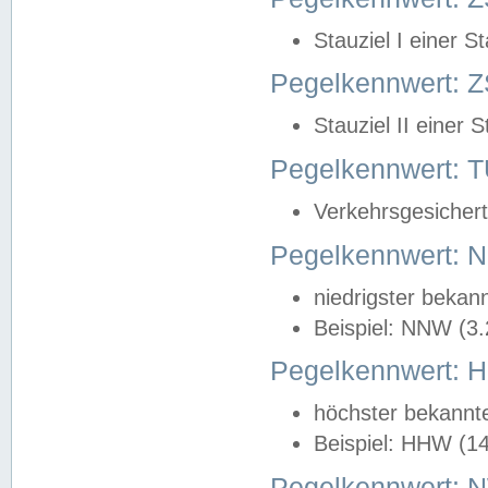
Stauziel I einer S
Pegelkennwert: Z
Stauziel II einer 
Pegelkennwert:
Verkehrsgesichert
Pegelkennwert:
niedrigster bekan
Beispiel: NNW (3
Pegelkennwert:
höchster bekannt
Beispiel: HHW (1
Pegelkennwert: 