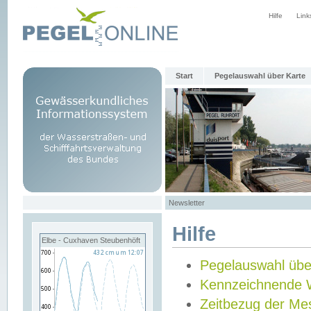
Hilfe
Link
Start
Pegelauswahl über Karte
Newsletter
Hilfe
Elbe - Cuxhaven Steubenhöft
Pegelauswahl übe
Kennzeichnende 
Zeitbezug der Me