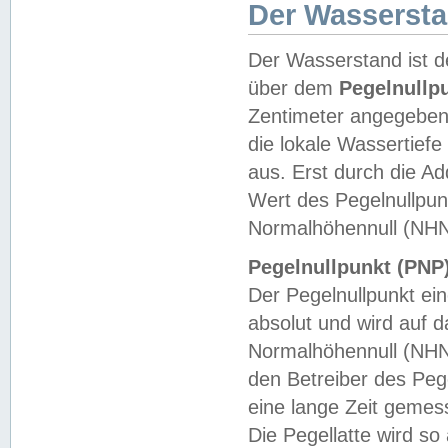
Der Wasserst
Der Wasserstand ist d
über dem
Pegelnullp
Zentimeter angegeben
die lokale Wassertie
aus. Erst durch die A
Wert des Pegelnullpun
Normalhöhennull (NHN
Pegelnullpunkt (PNP)
Der Pegelnullpunkt ei
absolut und wird auf
Normalhöhennull (NHN
den Betreiber des Pege
eine lange Zeit geme
Die Pegellatte wird s