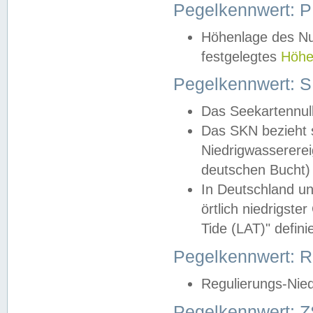
Pegelkennwert: 
Höhenlage des Nul
festgelegtes
Höhe
Pegelkennwert: 
Das Seekartennull
Das SKN bezieht s
Niedrigwassererei
deutschen Bucht) 
In Deutschland un
örtlich niedrigst
Tide (LAT)" definie
Pegelkennwert:
Regulierungs-Nie
Pegelkennwert: Z