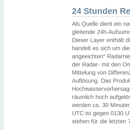
24 Stunden R
Als Quelle dient ein n
gleitende 24h-Aufsum
Dieser Layer enthält
handelt es sich um di
angeeichten“ Radarnie
der Radar- mit den O
Mittelung von Differe
Auflösung. Das Produk
Hochwasservorhersagez
räumlich hoch aufgelö
werden ca. 30 Minuten
UTC ist gegen 0130 UTC
stehen für die letzten