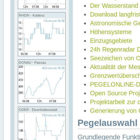
Der Wasserstand
Download langfris
RHEIN - Koblenz
Astronomische Gez
Höhensysteme
Einzugsgebiete
24h Regenradar
Seezeichen von 
DONAU - Passau
Aktualität der Me
Grenzwertübersch
PEGELONLINE-Di
Open Source Projek
Projektarbeit zur
Generierung von 
ODER - Eisenhüttenstadt
Pegelauswahl 
Grundlegende Funkti