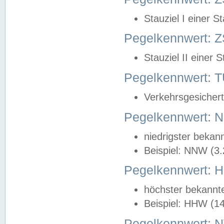
Stauziel I einer S
Pegelkennwert: Z
Stauziel II einer 
Pegelkennwert:
Verkehrsgesichert
Pegelkennwert:
niedrigster bekan
Beispiel: NNW (3
Pegelkennwert:
höchster bekannt
Beispiel: HHW (1
Pegelkennwert: 