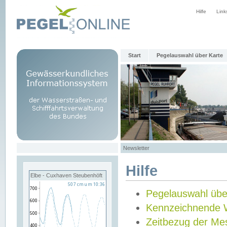
Hilfe
Link
Start
Pegelauswahl über Karte
Newsletter
Hilfe
Elbe - Cuxhaven Steubenhöft
Pegelauswahl übe
Kennzeichnende 
Zeitbezug der Me