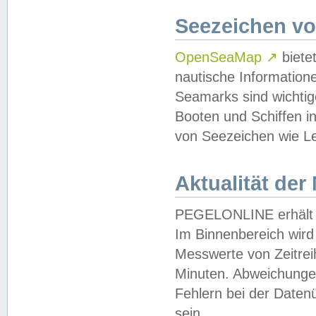
Seezeichen v
OpenSeaMap
↗
biete
nautische Information
Seamarks sind wichtig
Booten und Schiffen i
von Seezeichen wie Le
Aktualität der
PEGELONLINE erhält u
Im Binnenbereich wird 
Messwerte von Zeitreih
Minuten. Abweichungen
Fehlern bei der Daten
sein.