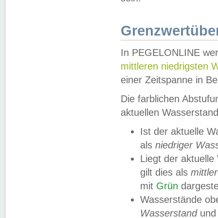
Grenzwertüber
In PEGELONLINE werde
mittleren niedrigsten
einer Zeitspanne in Be
Die farblichen Abstuf
aktuellen Wasserstand
Ist der aktuelle 
als
niedriger Was
Liegt der aktue
gilt dies als
mittle
mit
Grün
dargestel
Wasserstände obe
Wasserstand
und