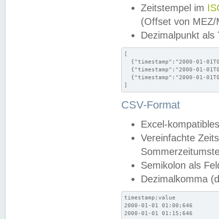
Zeitstempel im
IS
(Offset von MEZ
Dezimalpunkt als
[

  {"timestamp":"2000-01-01T0
  {"timestamp":"2000-01-01T0
  {"timestamp":"2000-01-01T0
]
CSV-Format
Excel-kompatibles
Vereinfachte Zeit
Sommerzeitumstel
Semikolon als Fel
Dezimalkomma (de
timestamp;value

2000-01-01 01:00;646

2000-01-01 01:15;646
