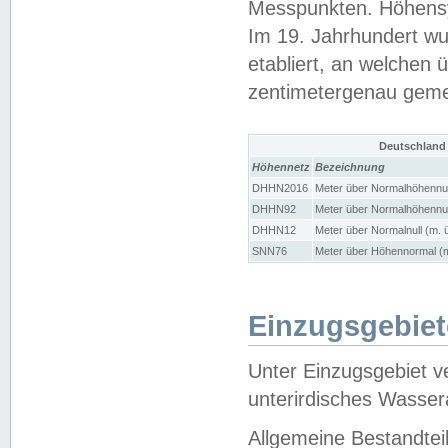
Messpunkten. Höhensy
Im 19. Jahrhundert wu
etabliert, an welchen 
zentimetergenau gem
Deutschland
Höhennetz
Bezeichnung
DHHN2016
Meter über Normalhöhennul
DHHN92
Meter über Normalhöhennul
DHHN12
Meter über Normalnull (m. 
SNN76
Meter über Höhennormal (m
Einzugsgebiet
Unter Einzugsgebiet v
unterirdisches Wasser
Allgemeine Bestandtei