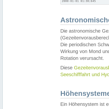
2000-01-01 01:30;645
Astronomische
Die astronomische Gez
(Gezeitenvorausberec
Die periodischen Schw
Wirkung von Mond und
Rotation verursacht.
Diese
Gezeitenvorau
Seeschifffahrt und Hy
Höhensystem
Ein Höhensystem ist e