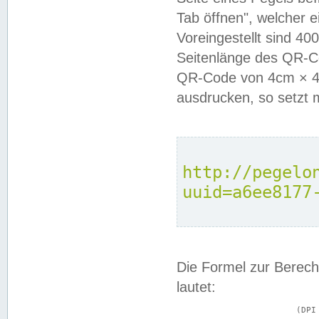
Tab öffnen", welcher 
Voreingestellt sind 4
Seitenlänge des QR-C
QR-Code von 4cm × 4c
ausdrucken, so setzt 
http://pegelo
uuid=a6ee8177
Die Formel zur Berech
lautet:
			(DPI × Druckkantenlänge in cm) ÷ 2,54 = Kantenlänge in Pixel
