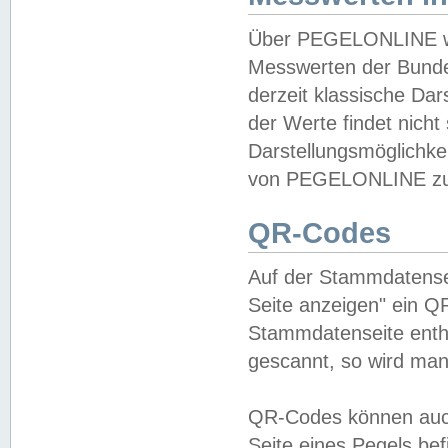
Über PEGELONLINE wer
Messwerten der Bundes
derzeit klassische Da
der Werte findet nicht 
Darstellungsmöglichkei
von PEGELONLINE zu 
QR-Codes
Auf der Stammdatensei
Seite anzeigen" ein Q
Stammdatenseite enthä
gescannt, so wird man
QR-Codes können auc
Seite eines Pegels be