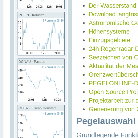
Der Wasserstand
Download langfris
RHEIN - Koblenz
Astronomische Gez
Höhensysteme
Einzugsgebiete
24h Regenradar
Seezeichen von 
DONAU - Passau
Aktualität der Me
Grenzwertübersch
PEGELONLINE-Di
Open Source Projek
Projektarbeit zur
Generierung von 
ODER - Eisenhüttenstadt
Pegelauswahl 
Grundlegende Funkti