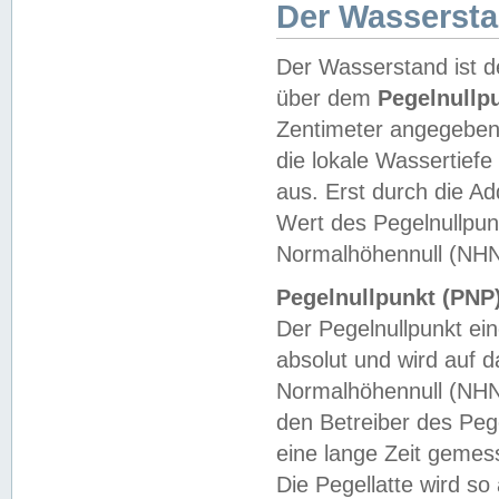
Der Wasserst
Der Wasserstand ist d
über dem
Pegelnullp
Zentimeter angegeben
die lokale Wassertie
aus. Erst durch die A
Wert des Pegelnullpun
Normalhöhennull (NHN
Pegelnullpunkt (PNP)
Der Pegelnullpunkt ei
absolut und wird auf
Normalhöhennull (NHN
den Betreiber des Pege
eine lange Zeit geme
Die Pegellatte wird s