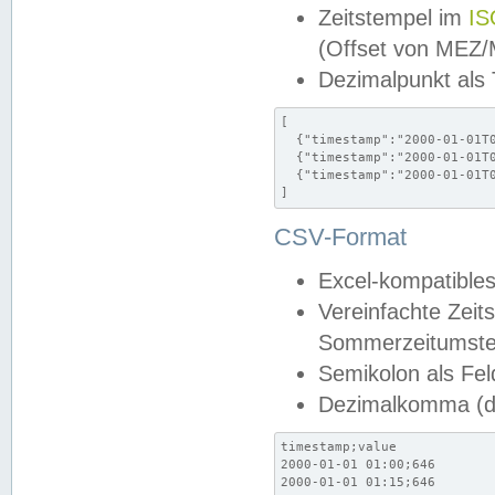
Zeitstempel im
IS
(Offset von MEZ
Dezimalpunkt als
[

  {"timestamp":"2000-01-01T0
  {"timestamp":"2000-01-01T0
  {"timestamp":"2000-01-01T0
]
CSV-Format
Excel-kompatibles
Vereinfachte Zeit
Sommerzeitumstel
Semikolon als Fel
Dezimalkomma (de
timestamp;value

2000-01-01 01:00;646

2000-01-01 01:15;646
