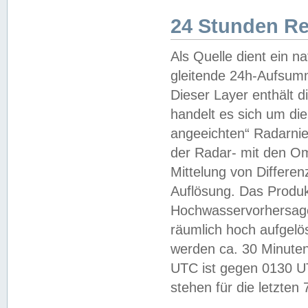
24 Stunden R
Als Quelle dient ein n
gleitende 24h-Aufsum
Dieser Layer enthält
handelt es sich um di
angeeichten“ Radarnie
der Radar- mit den O
Mittelung von Differe
Auflösung. Das Produk
Hochwasservorhersagez
räumlich hoch aufgelö
werden ca. 30 Minuten
UTC ist gegen 0130 UTC
stehen für die letzten