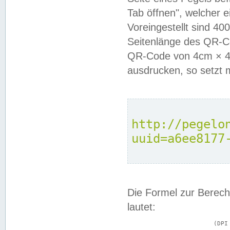
Tab öffnen", welcher 
Voreingestellt sind 4
Seitenlänge des QR-C
QR-Code von 4cm × 4c
ausdrucken, so setzt 
http://pegelo
uuid=a6ee8177
Die Formel zur Berech
lautet:
			(DPI × Druckkantenlänge in cm) ÷ 2,54 = Kantenlänge in Pixel
