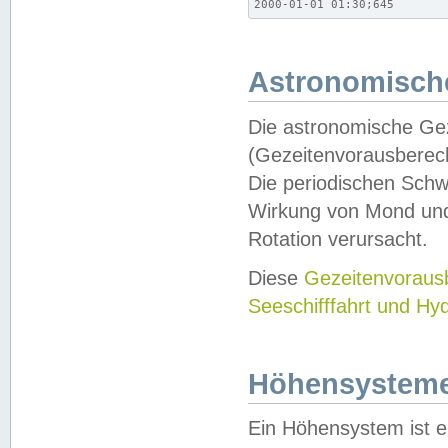
2000-01-01 01:30;645
Astronomische
Die astronomische Gez
(Gezeitenvorausberec
Die periodischen Schw
Wirkung von Mond und
Rotation verursacht.
Diese
Gezeitenvorau
Seeschifffahrt und Hy
Höhensystem
Ein Höhensystem ist e