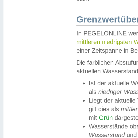
Grenzwertüber
In PEGELONLINE werde
mittleren niedrigsten
einer Zeitspanne in Be
Die farblichen Abstuf
aktuellen Wasserstand
Ist der aktuelle 
als
niedriger Was
Liegt der aktue
gilt dies als
mittle
mit
Grün
dargestel
Wasserstände obe
Wasserstand
und