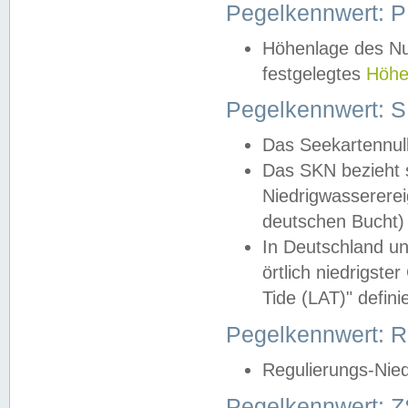
Pegelkennwert: 
Höhenlage des Nul
festgelegtes
Höhe
Pegelkennwert: 
Das Seekartennull
Das SKN bezieht s
Niedrigwassererei
deutschen Bucht) 
In Deutschland un
örtlich niedrigst
Tide (LAT)" definie
Pegelkennwert:
Regulierungs-Nie
Pegelkennwert: Z