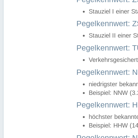
Stauziel I einer S
Pegelkennwert: Z
Stauziel II einer 
Pegelkennwert:
Verkehrsgesichert
Pegelkennwert:
niedrigster bekan
Beispiel: NNW (3
Pegelkennwert:
höchster bekannt
Beispiel: HHW (1
Pegelkennwert: 