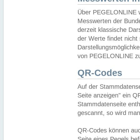
Über PEGELONLINE wer
Messwerten der Bundes
derzeit klassische Da
der Werte findet nicht 
Darstellungsmöglichkei
von PEGELONLINE zu 
QR-Codes
Auf der Stammdatensei
Seite anzeigen" ein Q
Stammdatenseite enthä
gescannt, so wird man
QR-Codes können auc
Seite eines Pegels be