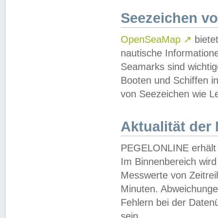
Seezeichen v
OpenSeaMap
↗
biete
nautische Information
Seamarks sind wichtig
Booten und Schiffen i
von Seezeichen wie Le
Aktualität der
PEGELONLINE erhält u
Im Binnenbereich wird 
Messwerte von Zeitreih
Minuten. Abweichungen
Fehlern bei der Daten
sein.