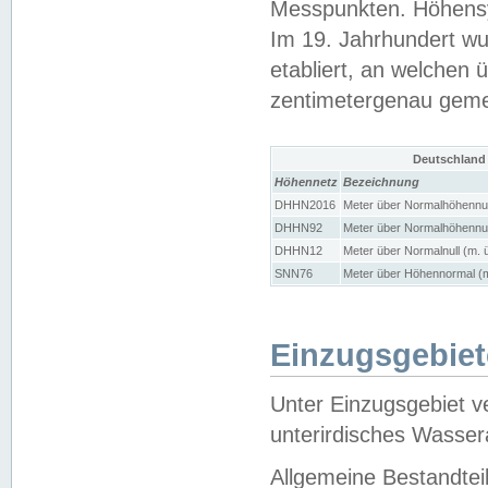
Messpunkten. Höhensy
Im 19. Jahrhundert wu
etabliert, an welchen 
zentimetergenau gem
Deutschland
Höhennetz
Bezeichnung
DHHN2016
Meter über Normalhöhennul
DHHN92
Meter über Normalhöhennul
DHHN12
Meter über Normalnull (m. 
SNN76
Meter über Höhennormal (m
Einzugsgebiet
Unter Einzugsgebiet v
unterirdisches Wasser
Allgemeine Bestandtei