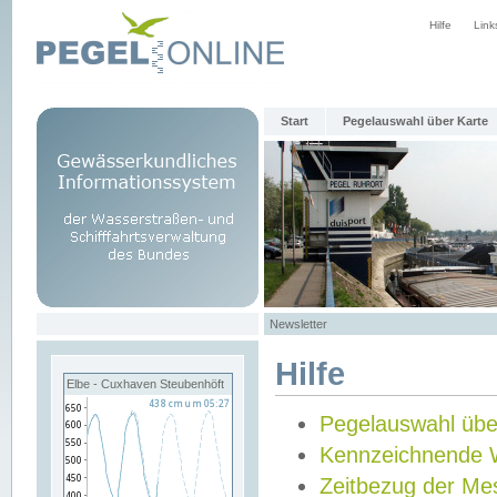
Hilfe
Link
Start
Pegelauswahl über Karte
Newsletter
Hilfe
Elbe - Cuxhaven Steubenhöft
Pegelauswahl übe
Kennzeichnende 
Zeitbezug der Me