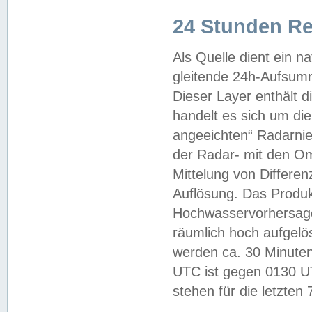
24 Stunden R
Als Quelle dient ein n
gleitende 24h-Aufsum
Dieser Layer enthält
handelt es sich um di
angeeichten“ Radarnie
der Radar- mit den O
Mittelung von Differe
Auflösung. Das Produk
Hochwasservorhersagez
räumlich hoch aufgelö
werden ca. 30 Minuten
UTC ist gegen 0130 UTC
stehen für die letzten