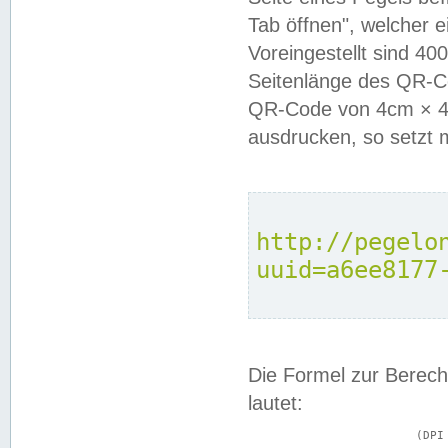
Tab öffnen", welcher 
Voreingestellt sind 4
Seitenlänge des QR-C
QR-Code von 4cm × 4c
ausdrucken, so setzt 
http://pegelo
uuid=a6ee8177
Die Formel zur Berech
lautet:
			(DPI × Druckkantenlänge in cm) ÷ 2,54 = Kantenlänge in Pixel
