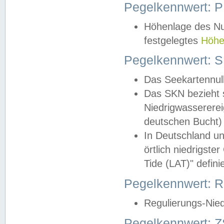
Pegelkennwert: 
Höhenlage des Nul
festgelegtes
Höhe
Pegelkennwert: 
Das Seekartennull
Das SKN bezieht s
Niedrigwassererei
deutschen Bucht) 
In Deutschland un
örtlich niedrigst
Tide (LAT)" definie
Pegelkennwert:
Regulierungs-Nie
Pegelkennwert: Z