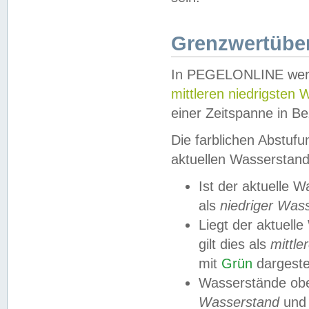
Grenzwertüber
In PEGELONLINE werde
mittleren niedrigsten
einer Zeitspanne in Be
Die farblichen Abstuf
aktuellen Wasserstand
Ist der aktuelle 
als
niedriger Was
Liegt der aktue
gilt dies als
mittle
mit
Grün
dargestel
Wasserstände obe
Wasserstand
und