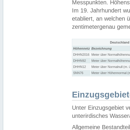
Messpunkten. Höhensy
Im 19. Jahrhundert wu
etabliert, an welchen 
zentimetergenau gem
Deutschland
Höhennetz
Bezeichnung
DHHN2016
Meter über Normalhöhennul
DHHN92
Meter über Normalhöhennul
DHHN12
Meter über Normalnull (m. 
SNN76
Meter über Höhennormal (m
Einzugsgebiet
Unter Einzugsgebiet v
unterirdisches Wasser
Allgemeine Bestandtei