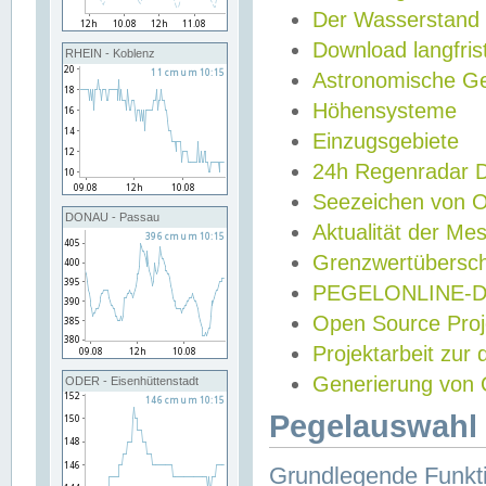
Der Wasserstand
Download langfris
RHEIN - Koblenz
Astronomische Gez
Höhensysteme
Einzugsgebiete
24h Regenradar
Seezeichen von 
DONAU - Passau
Aktualität der Me
Grenzwertübersch
PEGELONLINE-Di
Open Source Projek
Projektarbeit zur
Generierung von 
ODER - Eisenhüttenstadt
Pegelauswahl 
Grundlegende Funkti