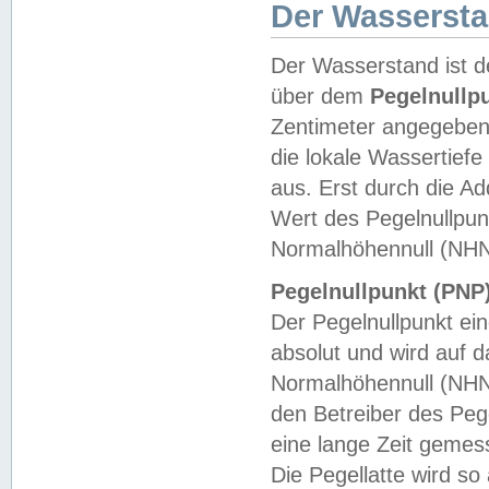
Der Wasserst
Der Wasserstand ist d
über dem
Pegelnullp
Zentimeter angegeben
die lokale Wassertie
aus. Erst durch die A
Wert des Pegelnullpun
Normalhöhennull (NHN
Pegelnullpunkt (PNP)
Der Pegelnullpunkt ei
absolut und wird auf
Normalhöhennull (NHN
den Betreiber des Pege
eine lange Zeit geme
Die Pegellatte wird s