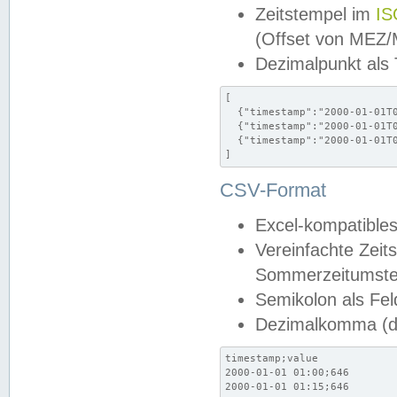
Zeitstempel im
IS
(Offset von MEZ
Dezimalpunkt als
[

  {"timestamp":"2000-01-01T0
  {"timestamp":"2000-01-01T0
  {"timestamp":"2000-01-01T0
]
CSV-Format
Excel-kompatibles
Vereinfachte Zeit
Sommerzeitumstel
Semikolon als Fel
Dezimalkomma (de
timestamp;value

2000-01-01 01:00;646

2000-01-01 01:15;646
