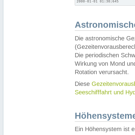
2000-01-01 01:30;645
Astronomische
Die astronomische Gez
(Gezeitenvorausberec
Die periodischen Schw
Wirkung von Mond und
Rotation verursacht.
Diese
Gezeitenvorau
Seeschifffahrt und Hy
Höhensystem
Ein Höhensystem ist e