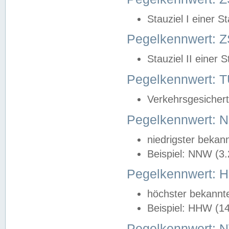
Stauziel I einer S
Pegelkennwert: Z
Stauziel II einer 
Pegelkennwert:
Verkehrsgesichert
Pegelkennwert:
niedrigster bekan
Beispiel: NNW (3
Pegelkennwert:
höchster bekannt
Beispiel: HHW (1
Pegelkennwert: 