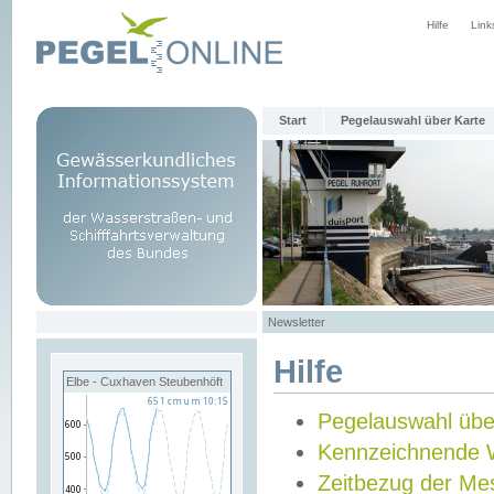
Hilfe
Link
Start
Pegelauswahl über Karte
Newsletter
Hilfe
Elbe - Cuxhaven Steubenhöft
Pegelauswahl übe
Kennzeichnende 
Zeitbezug der Me