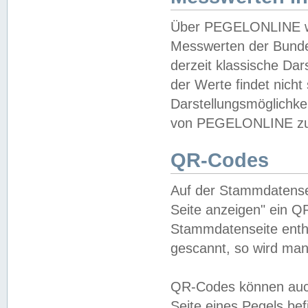
Über PEGELONLINE wer
Messwerten der Bundes
derzeit klassische Da
der Werte findet nicht 
Darstellungsmöglichkei
von PEGELONLINE zu 
QR-Codes
Auf der Stammdatensei
Seite anzeigen" ein Q
Stammdatenseite enthä
gescannt, so wird man
QR-Codes können auc
Seite eines Pegels be