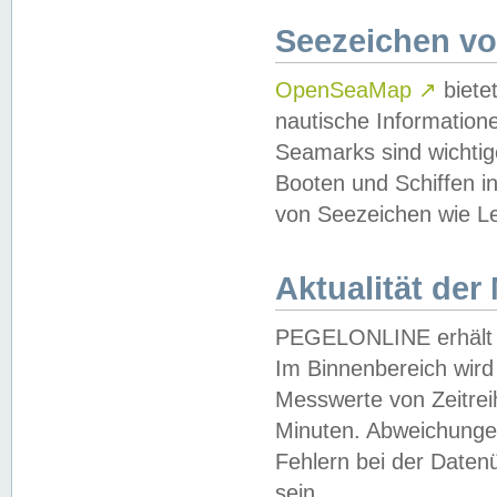
Seezeichen v
OpenSeaMap
↗
biete
nautische Information
Seamarks sind wichtig
Booten und Schiffen i
von Seezeichen wie Le
Aktualität der
PEGELONLINE erhält u
Im Binnenbereich wird 
Messwerte von Zeitreih
Minuten. Abweichungen
Fehlern bei der Daten
sein.