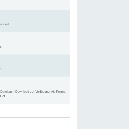
n sind.
n.
n.
p Datei zum Download zur Verfügung. Als Format
MEZ!