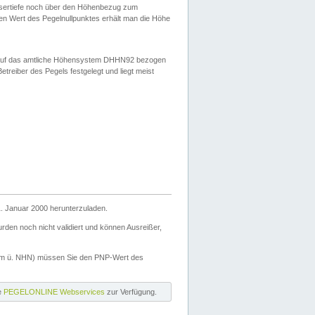
ssertiefe noch über den Höhenbezug zum
en Wert des Pegelnullpunktes erhält man die Höhe
d auf das amtliche Höhensystem DHHN92 bezogen
reiber des Pegels festgelegt und liegt meist
. Januar 2000 herunterzuladen.
den noch nicht validiert und können Ausreißer,
(m ü. NHN) müssen Sie den PNP-Wert des
ie
PEGELONLINE Webservices
zur Verfügung.