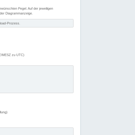
wünschten Pegel. Auf der jeweiligen
 der Diagrammanzeige.
load-Prozess.
MEZ/MESZ zu UTC)
lung)