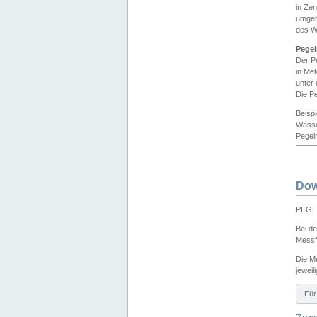
in Ze
umgeb
des W
Pegel
Der P
in Me
unter
Die Pe
Beisp
Wasse
Pegeln
Dow
PEGEL
Bei d
Messf
Die M
jeweil
ℹ️ F