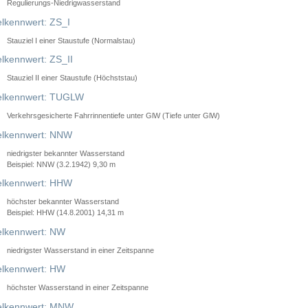
Regulierungs-Niedrigwasserstand
lkennwert: ZS_I
Stauziel I einer Staustufe (Normalstau)
lkennwert: ZS_II
Stauziel II einer Staustufe (Höchststau)
elkennwert: TUGLW
Verkehrsgesicherte Fahrrinnentiefe unter GlW (Tiefe unter GlW)
lkennwert: NNW
niedrigster bekannter Wasserstand
Beispiel: NNW (3.2.1942) 9,30 m
lkennwert: HHW
höchster bekannter Wasserstand
Beispiel: HHW (14.8.2001) 14,31 m
lkennwert: NW
niedrigster Wasserstand in einer Zeitspanne
lkennwert: HW
höchster Wasserstand in einer Zeitspanne
elkennwert: MNW