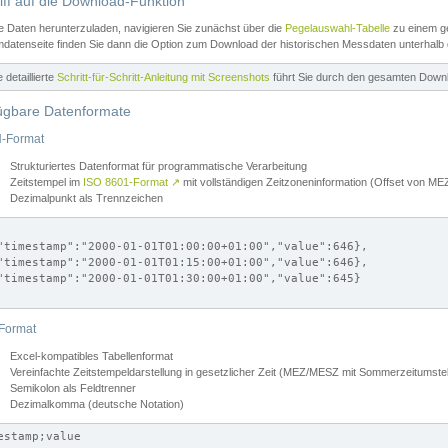
iff auf die Download-Funktion
e Daten herunterzuladen, navigieren Sie zunächst über die
Pegelauswahl-Tabelle
zu einem ge
datenseite finden Sie dann die Option zum Download der historischen Messdaten unterhalb
ne detaillierte
Schritt-für-Schritt-Anleitung mit Screenshots
führt Sie durch den gesamten Down
ügbare Datenformate
-Format
Strukturiertes Datenformat für programmatische Verarbeitung
Zeitstempel im
ISO 8601-Format
↗
mit vollständigen Zeitzoneninformation (Offset von 
Dezimalpunkt als Trennzeichen
"timestamp":"2000-01-01T01:00:00+01:00","value":646},

"timestamp":"2000-01-01T01:15:00+01:00","value":646},

"timestamp":"2000-01-01T01:30:00+01:00","value":645}

Format
Excel-kompatibles Tabellenformat
Vereinfachte Zeitstempeldarstellung in gesetzlicher Zeit (MEZ/MESZ mit Sommerzeitumstel
Semikolon als Feldtrenner
Dezimalkomma (deutsche Notation)
estamp;value
