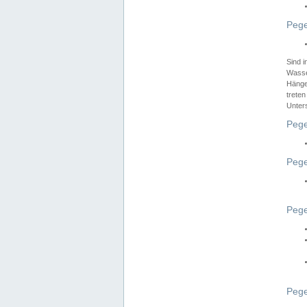
Pege
Sind 
Wasser
Hänge
treten
Unter
Pege
Pege
Pege
Pege