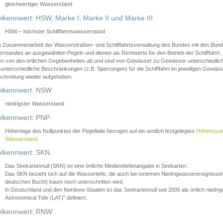
gleichwertiger Wasserstand
lkennwert: HSW, Marke I, Marke II und Marke III
HSW – höchster Schifffahrtswasserstand
in Zusammenarbeit der Wasserstraßen- und Schifffahrtsverwaltung des Bundes mit den Bund
standes an ausgewählten Pegeln und dienen als Richtwerte für den Betrieb der Schifffahrt. 
n von den örtlichen Gegebenheiten ab und sind von Gewässer zu Gewässer unterschiedlich
 unterschiedliche Beschränkungen (z.B. Sperrungen) für die Schifffahrt im jeweiligen Gewäss
schreitung wieder aufgehoben.
lkennwert: NSW
niedrigster Wasserstand
lkennwert: PNP
Höhenlage des Nullpunktes der Pegellatte bezogen auf ein amtlich festgelegtes
Höhensys
Wasserstand
.
lkennwert: SKN
Das Seekartennull (SKN) ist eine örtliche Mindesttiefenangabe in Seekarten.
Das SKN bezieht sich auf die Wassertiefe, die auch bei extemen Niedrigwasserereignissen
deutschen Bucht) kaum noch unterschritten wird.
In Deutschland und den Nordsee-Staaten ist das Seekartennull seit 2005 als örtlich nie
Astronomical Tide (LAT)" definiert.
lkennwert: RNW