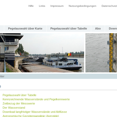
Hilfe
Links
Impressum
Nutzungsbedingungen
Datenschutz
Pegelauswahl über Karte
Pegelauswahl über Tabelle
Abo
Down
tter
e
Pegelauswahl über Tabelle
Kennzeichnende Wasserstände und Pegelkennwerte
Zeitbezug der Messwerte
Der Wasserstand
Download langfristiger Wasserstände und Abflüsse
Astronomische Gezeitenganglinie (Astrotide)