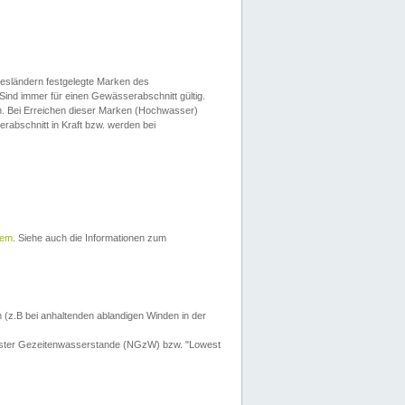
esländern festgelegte Marken des
Sind immer für einen Gewässerabschnitt gültig.
. Bei Erreichen dieser Marken (Hochwasser)
erabschnitt in Kraft bzw. werden bei
tem
. Siehe auch die Informationen zum
 (z.B bei anhaltenden ablandigen Winden in der
drigster Gezeitenwasserstande (NGzW) bzw. "Lowest