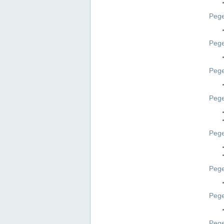
Pege
Pege
Peg
Pege
Pege
Pege
Pege
Peg