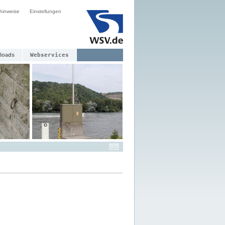
hinweise
Einstellungen
loads
Webservices