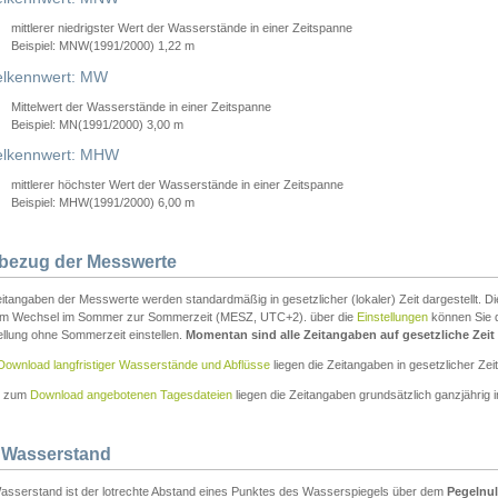
mittlerer niedrigster Wert der Wasserstände in einer Zeitspanne
Beispiel: MNW(1991/2000) 1,22 m
lkennwert: MW
Mittelwert der Wasserstände in einer Zeitspanne
Beispiel: MN(1991/2000) 3,00 m
elkennwert: MHW
mittlerer höchster Wert der Wasserstände in einer Zeitspanne
Beispiel: MHW(1991/2000) 6,00 m
tbezug der Messwerte
itangaben der Messwerte werden standardmäßig in gesetzlicher (lokaler) Zeit dargestellt. D
em Wechsel im Sommer zur Sommerzeit (MESZ, UTC+2). über die
Einstellungen
können Sie d
ellung ohne Sommerzeit einstellen.
Momentan sind alle Zeitangaben auf gesetzliche Zeit e
Download langfristiger Wasserstände und Abflüsse
liegen die Zeitangaben in gesetzlicher Zeit
n zum
Download angebotenen Tagesdateien
liegen die Zeitangaben grundsätzlich ganzjährig in
 Wasserstand
asserstand ist der lotrechte Abstand eines Punktes des Wasserspiegels über dem
Pegelnul