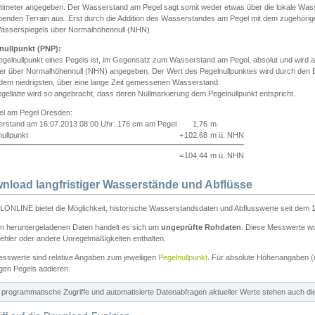
ntimeter angegeben. Der Wasserstand am Pegel sagt somit weder etwas über die lokale Wa
enden Terrain aus. Erst durch die Addition des Wasserstandes am Pegel mit dem zugehörig
asserspiegels über Normalhöhennull (NHN).
nullpunkt (PNP):
egelnullpunkt eines Pegels ist, im Gegensatz zum Wasserstand am Pegel, absolut und wir
ter über Normalhöhennull (NHN) angegeben. Der Wert des Pegelnullpunktes wird durch den Bet
 dem niedrigsten, über eine lange Zeit gemessenen Wasserstand.
gellatte wird so angebracht, dass deren Nullmarkierung dem Pegelnullpunkt entspricht.
iel am Pegel Dresden:
rstand am 16.07.2013 08:00 Uhr: 176 cm am Pegel
1,76
m
ullpunkt
+
102,68
m ü. NHN
=
104,44
m ü. NHN
nload langfristiger Wasserstände und Abflüsse
ONLINE bietet die Möglichkeit, historische Wasserstandsdaten und Abflusswerte seit dem 1
en heruntergeladenen Daten handelt es sich um
ungeprüfte Rohdaten
. Diese Messwerte wur
ehler oder andere Unregelmäßigkeiten enthalten.
esswerte sind relative Angaben zum jeweiligen
Pegelnullpunkt
. Für absolute Höhenangaben 
igen Pegels addieren.
ür programmatische Zugriffe und automatisierte Datenabfragen aktueller Werte stehen auch d