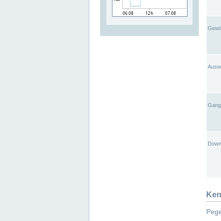
Gewä
Ausw
Gangl
Down
Ken
Pege