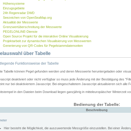
Höhensysteme
Einzugsgebiete
24h Regenradar DWD
Seezeichen von OpenSeaMap.org
Aktualität der Messwerte
Grenzwertüberschreitung der Messwerte
PEGELONLINE-Dienste
Open Source Projekt für die interaktive Online Visualisierung
Projektarbeit zur dynamischen Visualisierung von Messwerten
Generierung von QR-Codes für Pegelstammdatenseiten
elauswahl über Tabelle
legende Funktionsweise der Tabelle
die Tabelle können Pegel gefunden werden und deren Messwerte heruntergeladen oder visuali
vascript deaktiviert oder nicht verfügbar so muss jede Änderung mit der Bestätigung des "Filt
int nur bei deaktiviertem Javascript. Bei eingeschaltetem Javascript aktualisieren sich alle 
itstempel in den Dateien beim Download liegen ganzjährig in mitteleuropäischer Winterzeit vo
Bedienung der Tabelle:
Beschreibung
meter
Hier besteht die Möglichkeit, die auszuwertende Messgröße einzustellen. Bei einer Ände