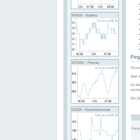
RHEIN - Koblenz
Peg
DONAU - Passau
Grund
über 
Ist Ja
ersche
Die Ze
ODER - Eisenhüttenstadt
Para