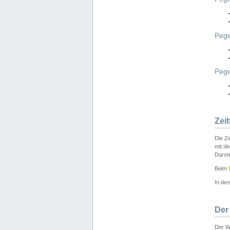
Pege
Peg
Zei
Die Ze
mit d
Darst
Beim
In de
Der
Der W