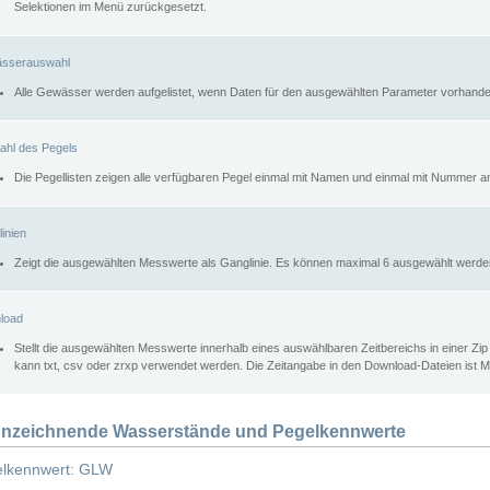
Selektionen im Menü zurückgesetzt.
sserauswahl
Alle Gewässer werden aufgelistet, wenn Daten für den ausgewählten Parameter vorhande
ahl des Pegels
Die Pegellisten zeigen alle verfügbaren Pegel einmal mit Namen und einmal mit Nummer a
inien
Zeigt die ausgewählten Messwerte als Ganglinie. Es können maximal 6 ausgewählt werde
load
Stellt die ausgewählten Messwerte innerhalb eines auswählbaren Zeitbereichs in einer Zi
kann txt, csv oder zrxp verwendet werden. Die Zeitangabe in den Download-Dateien ist 
nzeichnende Wasserstände und Pegelkennwerte
lkennwert: GLW