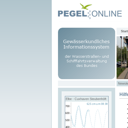
Start
Newsle
Hilf
Elbe - Cuxhaven Steubenhöft