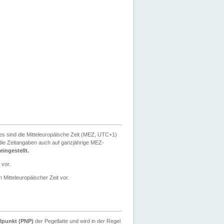
ies sind die Mitteleuropäische Zeit (MEZ, UTC+1)
ie Zeitangaben auch auf ganzjährige MEZ-
ingestellt.
 vor.
 Mitteleuropäischer Zeit vor.
lpunkt (PNP)
der Pegellatte und wird in der Regel