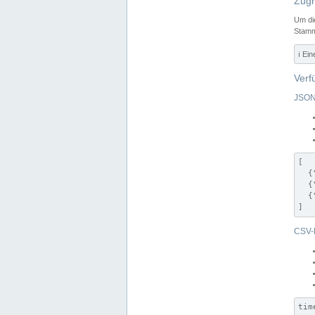
Zugr
Um di
Stamm
ℹ️ Ei
Verf
JSON
[

  {
  {
  {
]
CSV-
tim