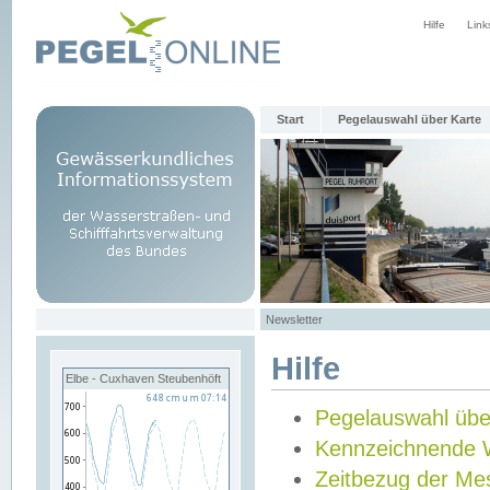
Hilfe
Link
Start
Pegelauswahl über Karte
Newsletter
Hilfe
Elbe - Cuxhaven Steubenhöft
Pegelauswahl übe
Kennzeichnende 
Zeitbezug der Me