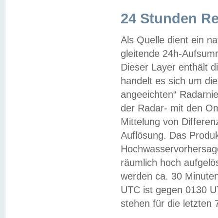
24 Stunden R
Als Quelle dient ein n
gleitende 24h-Aufsum
Dieser Layer enthält
handelt es sich um di
angeeichten“ Radarnie
der Radar- mit den O
Mittelung von Differe
Auflösung. Das Produk
Hochwasservorhersagez
räumlich hoch aufgelö
werden ca. 30 Minuten
UTC ist gegen 0130 UTC
stehen für die letzten