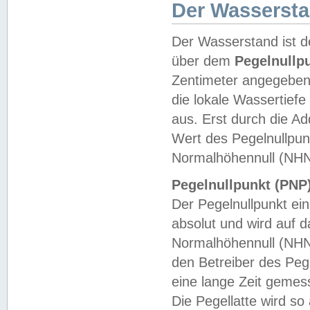
Der Wasserst
Der Wasserstand ist d
über dem
Pegelnullp
Zentimeter angegeben
die lokale Wassertie
aus. Erst durch die A
Wert des Pegelnullpun
Normalhöhennull (NHN
Pegelnullpunkt (PNP)
Der Pegelnullpunkt ei
absolut und wird auf
Normalhöhennull (NHN
den Betreiber des Pege
eine lange Zeit geme
Die Pegellatte wird s