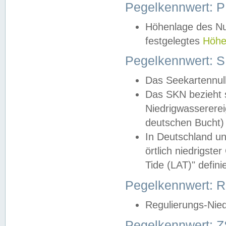
Pegelkennwert: 
Höhenlage des Nul
festgelegtes
Höhe
Pegelkennwert: 
Das Seekartennull
Das SKN bezieht s
Niedrigwassererei
deutschen Bucht) 
In Deutschland un
örtlich niedrigst
Tide (LAT)" definie
Pegelkennwert:
Regulierungs-Nie
Pegelkennwert: Z