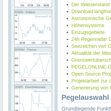
Der Wasserstand
Download langfris
RHEIN - Koblenz
Astronomische Gez
Höhensysteme
Einzugsgebiete
24h Regenradar
Seezeichen von 
DONAU - Passau
Aktualität der Me
Grenzwertübersch
PEGELONLINE-Di
Open Source Projek
Projektarbeit zur
Generierung von 
ODER - Eisenhüttenstadt
Pegelauswahl 
Grundlegende Funkti