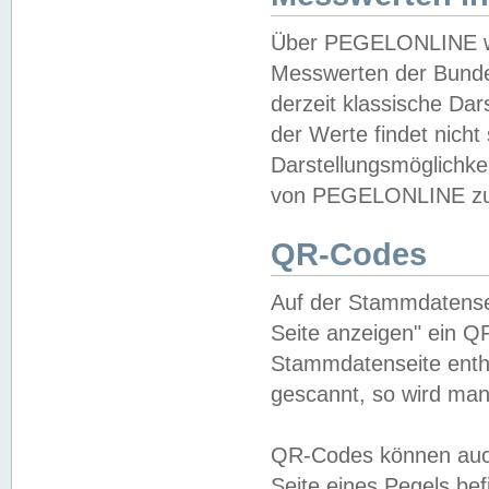
Über PEGELONLINE wer
Messwerten der Bundes
derzeit klassische Da
der Werte findet nicht 
Darstellungsmöglichkei
von PEGELONLINE zu 
QR-Codes
Auf der Stammdatensei
Seite anzeigen" ein Q
Stammdatenseite enthä
gescannt, so wird man
QR-Codes können auc
Seite eines Pegels be