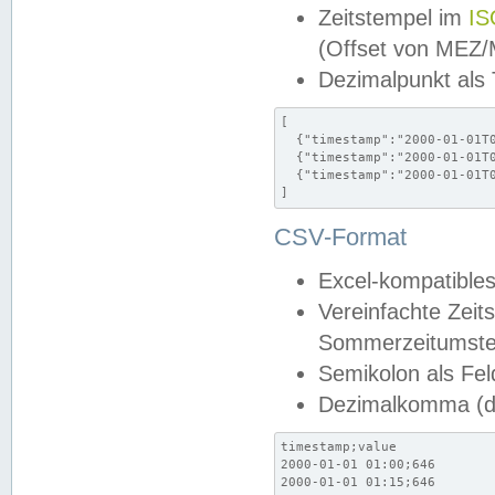
Zeitstempel im
IS
(Offset von MEZ
Dezimalpunkt als
[

  {"timestamp":"2000-01-01T0
  {"timestamp":"2000-01-01T0
  {"timestamp":"2000-01-01T0
]
CSV-Format
Excel-kompatibles
Vereinfachte Zeit
Sommerzeitumstel
Semikolon als Fel
Dezimalkomma (de
timestamp;value

2000-01-01 01:00;646

2000-01-01 01:15;646
