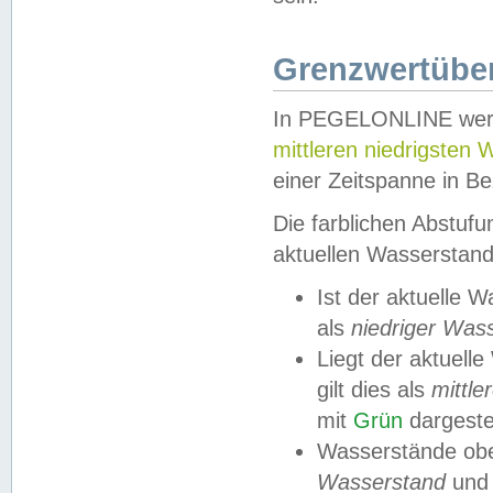
Grenzwertüber
In PEGELONLINE werde
mittleren niedrigsten
einer Zeitspanne in Be
Die farblichen Abstuf
aktuellen Wasserstand
Ist der aktuelle 
als
niedriger Was
Liegt der aktue
gilt dies als
mittle
mit
Grün
dargestel
Wasserstände obe
Wasserstand
und