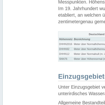
Messpunkten. Höhensy
Im 19. Jahrhundert wu
etabliert, an welchen 
zentimetergenau gem
Deutschland
Höhennetz
Bezeichnung
DHHN2016
Meter über Normalhöhennul
DHHN92
Meter über Normalhöhennul
DHHN12
Meter über Normalnull (m. 
SNN76
Meter über Höhennormal (m
Einzugsgebiet
Unter Einzugsgebiet v
unterirdisches Wasser
Allgemeine Bestandtei