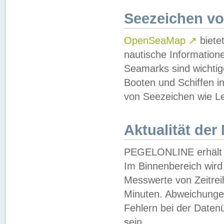
Seezeichen v
OpenSeaMap
↗
biete
nautische Information
Seamarks sind wichtig
Booten und Schiffen i
von Seezeichen wie Le
Aktualität der
PEGELONLINE erhält u
Im Binnenbereich wird 
Messwerte von Zeitreih
Minuten. Abweichungen
Fehlern bei der Daten
sein.