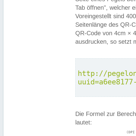
Tab öffnen", welcher 
Voreingestellt sind 4
Seitenlänge des QR-C
QR-Code von 4cm × 4c
ausdrucken, so setzt 
http://pegelo
uuid=a6ee8177
Die Formel zur Berech
lautet:
			(DPI × Druckkantenlänge in cm) ÷ 2,54 = Kantenlänge in Pixel
