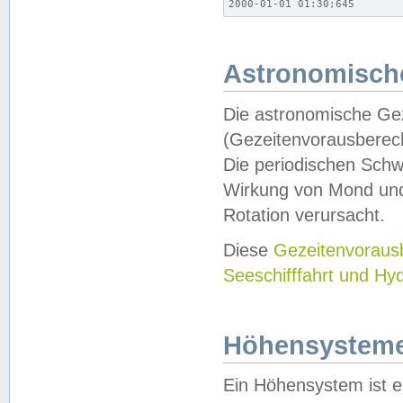
2000-01-01 01:30;645
Astronomische
Die astronomische Gez
(Gezeitenvorausberec
Die periodischen Schw
Wirkung von Mond und
Rotation verursacht.
Diese
Gezeitenvorau
Seeschifffahrt und Hy
Höhensystem
Ein Höhensystem ist e