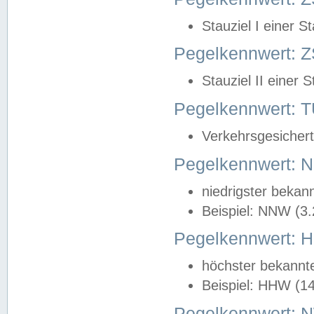
Stauziel I einer S
Pegelkennwert: Z
Stauziel II einer 
Pegelkennwert:
Verkehrsgesichert
Pegelkennwert:
niedrigster bekan
Beispiel: NNW (3
Pegelkennwert:
höchster bekannt
Beispiel: HHW (1
Pegelkennwert: 