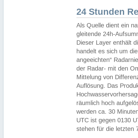
24 Stunden R
Als Quelle dient ein n
gleitende 24h-Aufsum
Dieser Layer enthält
handelt es sich um di
angeeichten“ Radarnie
der Radar- mit den O
Mittelung von Differe
Auflösung. Das Produk
Hochwasservorhersagez
räumlich hoch aufgelö
werden ca. 30 Minuten
UTC ist gegen 0130 UTC
stehen für die letzten