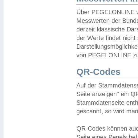
Über PEGELONLINE wer
Messwerten der Bundes
derzeit klassische Da
der Werte findet nicht 
Darstellungsmöglichkei
von PEGELONLINE zu 
QR-Codes
Auf der Stammdatensei
Seite anzeigen" ein Q
Stammdatenseite enthä
gescannt, so wird man
QR-Codes können auc
Seite eines Pegels be