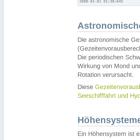
2000-01-01 01:30;645
Astronomische
Die astronomische Gez
(Gezeitenvorausberec
Die periodischen Schw
Wirkung von Mond und
Rotation verursacht.
Diese
Gezeitenvorau
Seeschifffahrt und Hy
Höhensystem
Ein Höhensystem ist e