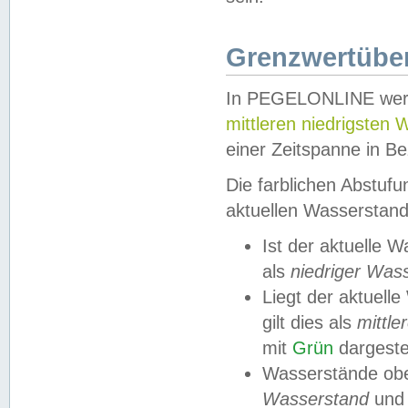
Grenzwertüber
In PEGELONLINE werde
mittleren niedrigsten
einer Zeitspanne in Be
Die farblichen Abstuf
aktuellen Wasserstand
Ist der aktuelle 
als
niedriger Was
Liegt der aktue
gilt dies als
mittle
mit
Grün
dargestel
Wasserstände obe
Wasserstand
und