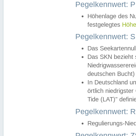
Pegelkennwert: 
Höhenlage des Nul
festgelegtes
Höhe
Pegelkennwert: 
Das Seekartennull
Das SKN bezieht s
Niedrigwassererei
deutschen Bucht) 
In Deutschland un
örtlich niedrigst
Tide (LAT)" definie
Pegelkennwert:
Regulierungs-Nie
Pegelkennwert: Z