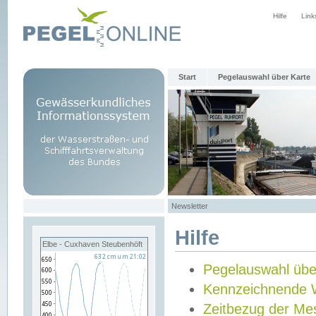
Hilfe
Link
Start
Pegelauswahl über Karte
Newsletter
Hilfe
Elbe - Cuxhaven Steubenhöft
Pegelauswahl übe
Kennzeichnende 
Zeitbezug der Me