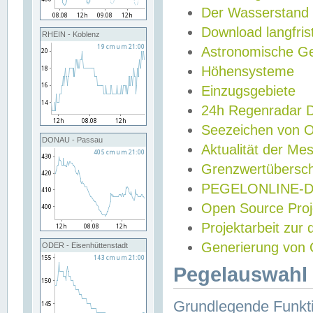
Der Wasserstand
Download langfris
RHEIN - Koblenz
Astronomische Gez
Höhensysteme
Einzugsgebiete
24h Regenradar
Seezeichen von 
DONAU - Passau
Aktualität der Me
Grenzwertübersch
PEGELONLINE-Di
Open Source Projek
Projektarbeit zur
Generierung von 
ODER - Eisenhüttenstadt
Pegelauswahl 
Grundlegende Funkti