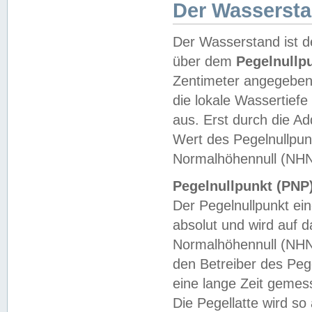
Der Wasserst
Der Wasserstand ist d
über dem
Pegelnullp
Zentimeter angegeben
die lokale Wassertie
aus. Erst durch die A
Wert des Pegelnullpun
Normalhöhennull (NHN
Pegelnullpunkt (PNP)
Der Pegelnullpunkt ei
absolut und wird auf
Normalhöhennull (NHN
den Betreiber des Pege
eine lange Zeit geme
Die Pegellatte wird s