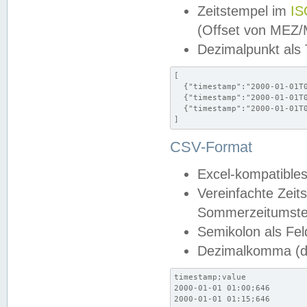
Zeitstempel im
IS
(Offset von MEZ
Dezimalpunkt als
[

  {"timestamp":"2000-01-01T0
  {"timestamp":"2000-01-01T0
  {"timestamp":"2000-01-01T0
]
CSV-Format
Excel-kompatibles
Vereinfachte Zeit
Sommerzeitumstel
Semikolon als Fel
Dezimalkomma (de
timestamp;value

2000-01-01 01:00;646

2000-01-01 01:15;646
