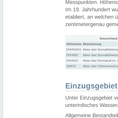
Messpunkten. Höhensy
Im 19. Jahrhundert wu
etabliert, an welchen 
zentimetergenau gem
Deutschland
Höhennetz
Bezeichnung
DHHN2016
Meter über Normalhöhennul
DHHN92
Meter über Normalhöhennul
DHHN12
Meter über Normalnull (m. 
SNN76
Meter über Höhennormal (m
Einzugsgebiet
Unter Einzugsgebiet v
unterirdisches Wasser
Allgemeine Bestandtei