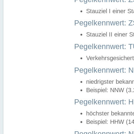
Stauziel I einer S
Pegelkennwert: Z
Stauziel II einer 
Pegelkennwert:
Verkehrsgesichert
Pegelkennwert:
niedrigster bekan
Beispiel: NNW (3
Pegelkennwert:
höchster bekannt
Beispiel: HHW (1
Pegelkennwert: 