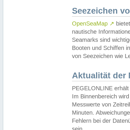
Seezeichen v
OpenSeaMap
↗
biete
nautische Information
Seamarks sind wichtig
Booten und Schiffen i
von Seezeichen wie Le
Aktualität der
PEGELONLINE erhält u
Im Binnenbereich wird 
Messwerte von Zeitreih
Minuten. Abweichungen
Fehlern bei der Daten
sein.