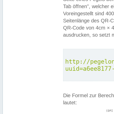
Tab öffnen", welcher 
Voreingestellt sind 4
Seitenlänge des QR-C
QR-Code von 4cm × 4c
ausdrucken, so setzt 
http://pegelo
uuid=a6ee8177
Die Formel zur Berech
lautet:
			(DPI × Druckkantenlänge in cm) ÷ 2,54 = Kantenlänge in Pixel
