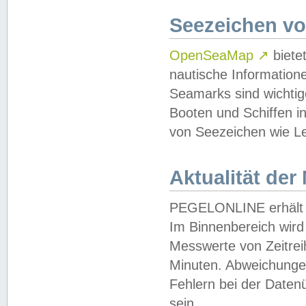
Seezeichen v
OpenSeaMap
↗
biete
nautische Information
Seamarks sind wichtig
Booten und Schiffen i
von Seezeichen wie Le
Aktualität der
PEGELONLINE erhält u
Im Binnenbereich wird 
Messwerte von Zeitreih
Minuten. Abweichungen
Fehlern bei der Daten
sein.