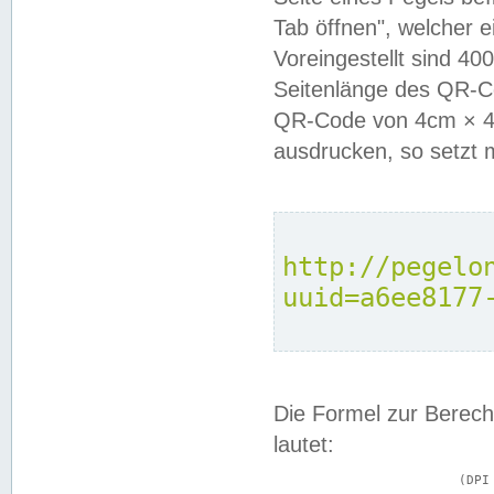
Tab öffnen", welcher 
Voreingestellt sind 4
Seitenlänge des QR-C
QR-Code von 4cm × 4c
ausdrucken, so setzt 
http://pegelo
uuid=a6ee8177
Die Formel zur Berech
lautet:
			(DPI × Druckkantenlänge in cm) ÷ 2,54 = Kantenlänge in Pixel
