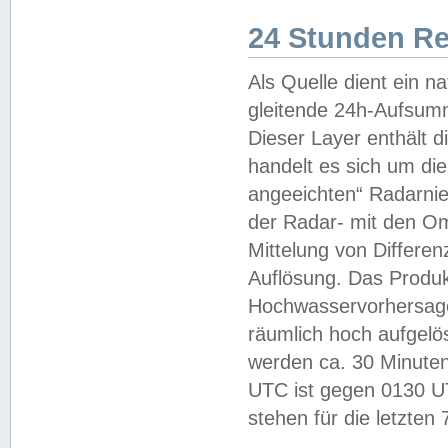
24 Stunden R
Als Quelle dient ein n
gleitende 24h-Aufsum
Dieser Layer enthält
handelt es sich um di
angeeichten“ Radarnie
der Radar- mit den O
Mittelung von Differe
Auflösung. Das Produk
Hochwasservorhersagez
räumlich hoch aufgelö
werden ca. 30 Minuten
UTC ist gegen 0130 UTC
stehen für die letzten