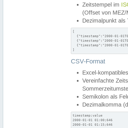
Zeitstempel im
IS
(Offset von MEZ
Dezimalpunkt als
[

  {"timestamp":"2000-01-01T0
  {"timestamp":"2000-01-01T0
  {"timestamp":"2000-01-01T0
]
CSV-Format
Excel-kompatibles
Vereinfachte Zeit
Sommerzeitumstel
Semikolon als Fel
Dezimalkomma (de
timestamp;value

2000-01-01 01:00;646

2000-01-01 01:15;646
