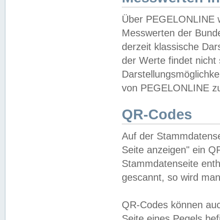
Über PEGELONLINE wer
Messwerten der Bundes
derzeit klassische Da
der Werte findet nicht 
Darstellungsmöglichkei
von PEGELONLINE zu 
QR-Codes
Auf der Stammdatensei
Seite anzeigen" ein Q
Stammdatenseite enthä
gescannt, so wird man
QR-Codes können auc
Seite eines Pegels be