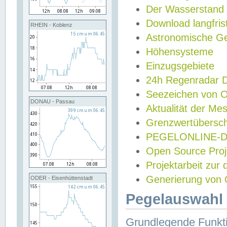
Der Wasserstand
Download langfris
RHEIN - Koblenz
Astronomische Gez
Höhensysteme
Einzugsgebiete
24h Regenradar
Seezeichen von 
DONAU - Passau
Aktualität der Me
Grenzwertübersch
PEGELONLINE-Di
Open Source Projek
Projektarbeit zur
Generierung von 
ODER - Eisenhüttenstadt
Pegelauswahl 
Grundlegende Funkti