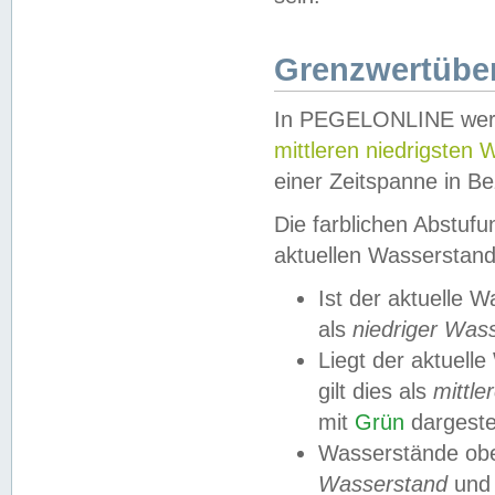
Grenzwertüber
In PEGELONLINE werde
mittleren niedrigsten
einer Zeitspanne in Be
Die farblichen Abstuf
aktuellen Wasserstand
Ist der aktuelle 
als
niedriger Was
Liegt der aktue
gilt dies als
mittle
mit
Grün
dargestel
Wasserstände obe
Wasserstand
und