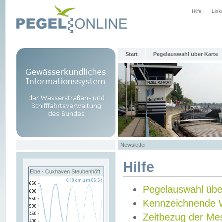
Hilfe
Link
Start
Pegelauswahl über Karte
Newsletter
Hilfe
Elbe - Cuxhaven Steubenhöft
Pegelauswahl übe
Kennzeichnende 
Zeitbezug der Me