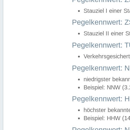
Stauziel I einer S
Pegelkennwert: Z
Stauziel II einer 
Pegelkennwert:
Verkehrsgesichert
Pegelkennwert:
niedrigster bekan
Beispiel: NNW (3
Pegelkennwert:
höchster bekannt
Beispiel: HHW (1
Pegelkennwert: 