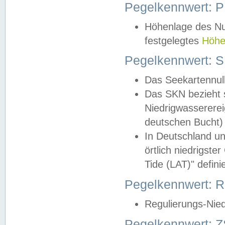
Pegelkennwert: 
Höhenlage des Nul
festgelegtes
Höhe
Pegelkennwert: 
Das Seekartennull
Das SKN bezieht s
Niedrigwassererei
deutschen Bucht) 
In Deutschland un
örtlich niedrigst
Tide (LAT)" definie
Pegelkennwert:
Regulierungs-Nie
Pegelkennwert: Z