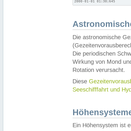
2000-01-01 01:30;645
Astronomische
Die astronomische Gez
(Gezeitenvorausberec
Die periodischen Schw
Wirkung von Mond und
Rotation verursacht.
Diese
Gezeitenvorau
Seeschifffahrt und Hy
Höhensystem
Ein Höhensystem ist e