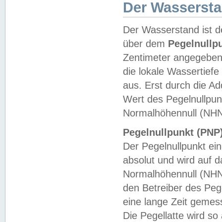
Der Wasserst
Der Wasserstand ist d
über dem
Pegelnullp
Zentimeter angegeben
die lokale Wassertie
aus. Erst durch die A
Wert des Pegelnullpun
Normalhöhennull (NHN
Pegelnullpunkt (PNP)
Der Pegelnullpunkt ei
absolut und wird auf
Normalhöhennull (NHN
den Betreiber des Pege
eine lange Zeit geme
Die Pegellatte wird s