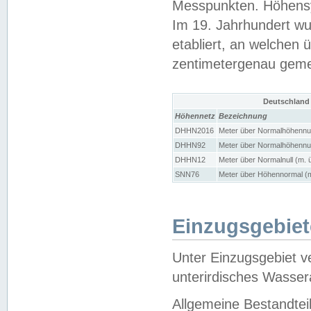
Messpunkten. Höhensy
Im 19. Jahrhundert wu
etabliert, an welchen 
zentimetergenau gem
Deutschland
Höhennetz
Bezeichnung
DHHN2016
Meter über Normalhöhennul
DHHN92
Meter über Normalhöhennul
DHHN12
Meter über Normalnull (m. 
SNN76
Meter über Höhennormal (m
Einzugsgebiet
Unter Einzugsgebiet v
unterirdisches Wasser
Allgemeine Bestandtei