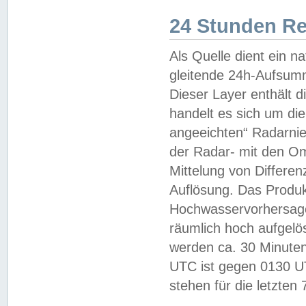
24 Stunden R
Als Quelle dient ein n
gleitende 24h-Aufsum
Dieser Layer enthält
handelt es sich um di
angeeichten“ Radarnie
der Radar- mit den O
Mittelung von Differe
Auflösung. Das Produk
Hochwasservorhersagez
räumlich hoch aufgelö
werden ca. 30 Minuten
UTC ist gegen 0130 UTC
stehen für die letzten