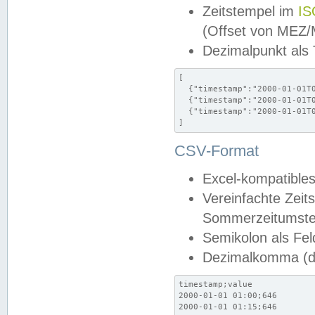
Zeitstempel im
IS
(Offset von MEZ
Dezimalpunkt als
[

  {"timestamp":"2000-01-01T0
  {"timestamp":"2000-01-01T0
  {"timestamp":"2000-01-01T0
]
CSV-Format
Excel-kompatibles
Vereinfachte Zeit
Sommerzeitumstel
Semikolon als Fel
Dezimalkomma (de
timestamp;value

2000-01-01 01:00;646

2000-01-01 01:15;646
