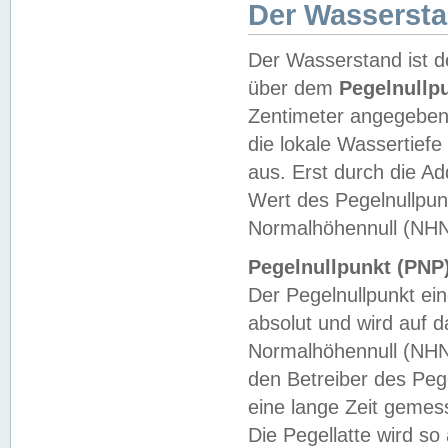
Der Wasserst
Der Wasserstand ist d
über dem
Pegelnullp
Zentimeter angegeben
die lokale Wassertie
aus. Erst durch die A
Wert des Pegelnullpun
Normalhöhennull (NHN
Pegelnullpunkt (PNP)
Der Pegelnullpunkt ei
absolut und wird auf
Normalhöhennull (NHN
den Betreiber des Pege
eine lange Zeit geme
Die Pegellatte wird s