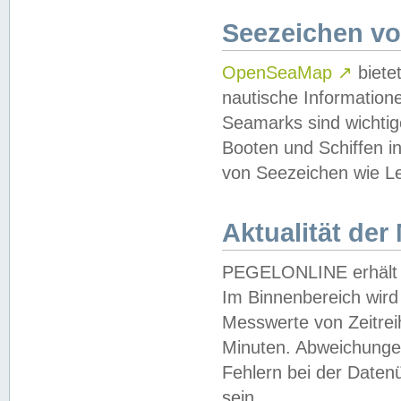
Seezeichen v
OpenSeaMap
↗
biete
nautische Information
Seamarks sind wichtig
Booten und Schiffen i
von Seezeichen wie Le
Aktualität der
PEGELONLINE erhält u
Im Binnenbereich wird 
Messwerte von Zeitreih
Minuten. Abweichungen
Fehlern bei der Daten
sein.