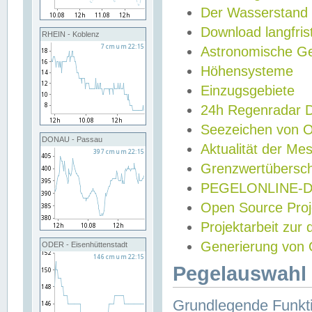
Der Wasserstand
Download langfris
RHEIN - Koblenz
Astronomische Gez
Höhensysteme
Einzugsgebiete
24h Regenradar
Seezeichen von 
DONAU - Passau
Aktualität der Me
Grenzwertübersch
PEGELONLINE-Di
Open Source Projek
Projektarbeit zur
Generierung von 
ODER - Eisenhüttenstadt
Pegelauswahl 
Grundlegende Funkti