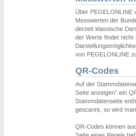
Über PEGELONLINE wer
Messwerten der Bundes
derzeit klassische Da
der Werte findet nicht 
Darstellungsmöglichkei
von PEGELONLINE zu 
QR-Codes
Auf der Stammdatensei
Seite anzeigen" ein Q
Stammdatenseite enthä
gescannt, so wird man
QR-Codes können auc
Seite eines Pegels be