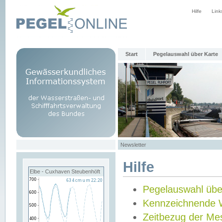
Hilfe
Link
Start
Pegelauswahl über Karte
Newsletter
Hilfe
Elbe - Cuxhaven Steubenhöft
Pegelauswahl übe
Kennzeichnende 
Zeitbezug der Me