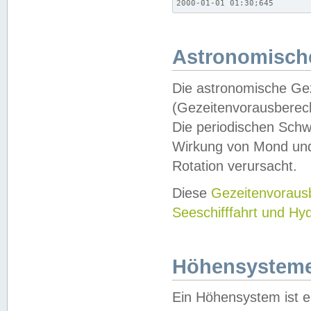
2000-01-01 01:30;645
Astronomische
Die astronomische Gez
(Gezeitenvorausberec
Die periodischen Schw
Wirkung von Mond und
Rotation verursacht.
Diese
Gezeitenvorau
Seeschifffahrt und Hy
Höhensystem
Ein Höhensystem ist e