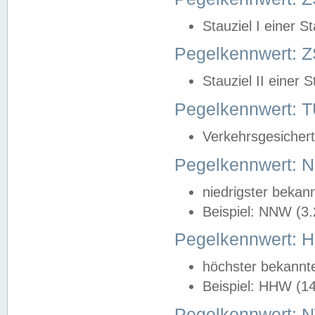
Stauziel I einer S
Pegelkennwert: Z
Stauziel II einer 
Pegelkennwert:
Verkehrsgesichert
Pegelkennwert:
niedrigster bekan
Beispiel: NNW (3
Pegelkennwert:
höchster bekannt
Beispiel: HHW (1
Pegelkennwert: 