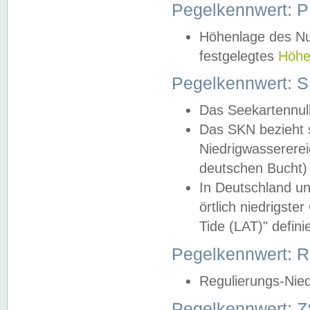
Pegelkennwert: 
Höhenlage des Nul
festgelegtes
Höhe
Pegelkennwert: 
Das Seekartennull
Das SKN bezieht s
Niedrigwassererei
deutschen Bucht) 
In Deutschland un
örtlich niedrigst
Tide (LAT)" definie
Pegelkennwert:
Regulierungs-Nie
Pegelkennwert: Z