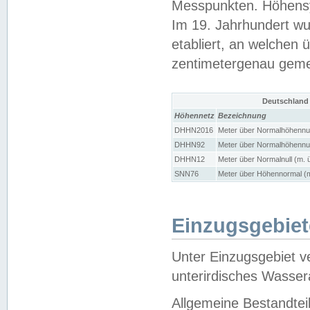
Messpunkten. Höhensy
Im 19. Jahrhundert wu
etabliert, an welchen 
zentimetergenau gem
Deutschland
Höhennetz
Bezeichnung
DHHN2016
Meter über Normalhöhennul
DHHN92
Meter über Normalhöhennul
DHHN12
Meter über Normalnull (m. 
SNN76
Meter über Höhennormal (m
Einzugsgebiet
Unter Einzugsgebiet v
unterirdisches Wasser
Allgemeine Bestandtei