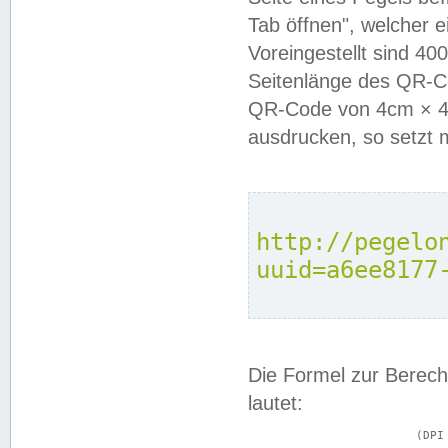
Tab öffnen", welcher 
Voreingestellt sind 4
Seitenlänge des QR-C
QR-Code von 4cm × 4c
ausdrucken, so setzt 
http://pegelo
uuid=a6ee8177
Die Formel zur Berech
lautet:
			(DPI × Druckkantenlänge in cm) ÷ 2,54 = Kantenlänge in Pixel
