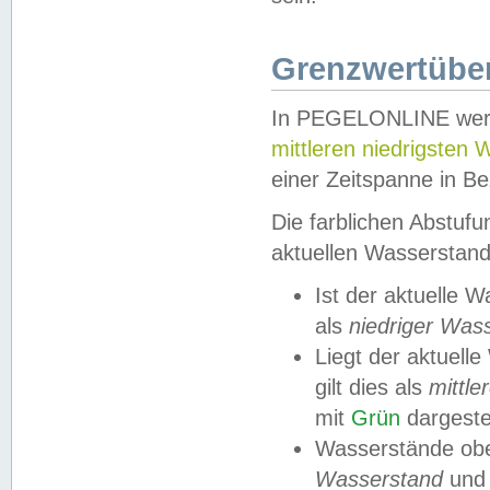
Grenzwertüber
In PEGELONLINE werde
mittleren niedrigsten
einer Zeitspanne in Be
Die farblichen Abstuf
aktuellen Wasserstand
Ist der aktuelle 
als
niedriger Was
Liegt der aktue
gilt dies als
mittle
mit
Grün
dargestel
Wasserstände obe
Wasserstand
und