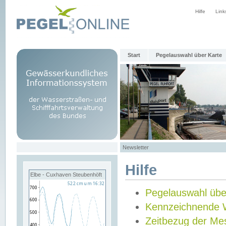
Hilfe
Link
Start
Pegelauswahl über Karte
Newsletter
Hilfe
Elbe - Cuxhaven Steubenhöft
Pegelauswahl übe
Kennzeichnende 
Zeitbezug der Me