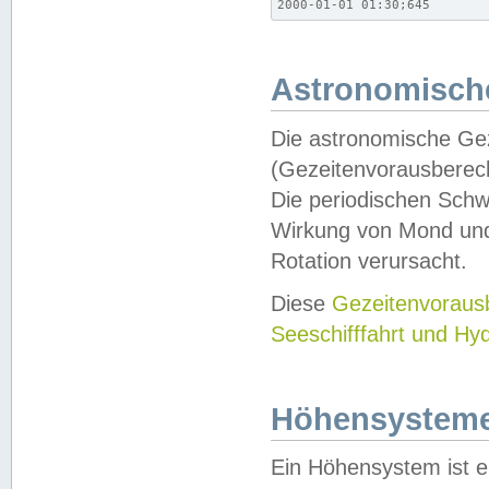
2000-01-01 01:30;645
Astronomische
Die astronomische Gez
(Gezeitenvorausberec
Die periodischen Schw
Wirkung von Mond und
Rotation verursacht.
Diese
Gezeitenvorau
Seeschifffahrt und Hy
Höhensystem
Ein Höhensystem ist e