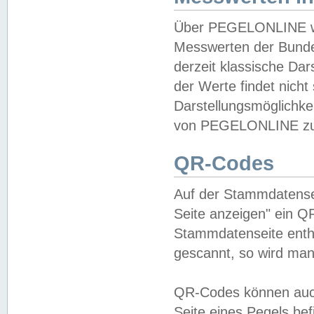
Über PEGELONLINE wer
Messwerten der Bundes
derzeit klassische Da
der Werte findet nicht 
Darstellungsmöglichkei
von PEGELONLINE zu 
QR-Codes
Auf der Stammdatensei
Seite anzeigen" ein Q
Stammdatenseite enthä
gescannt, so wird man
QR-Codes können auc
Seite eines Pegels be