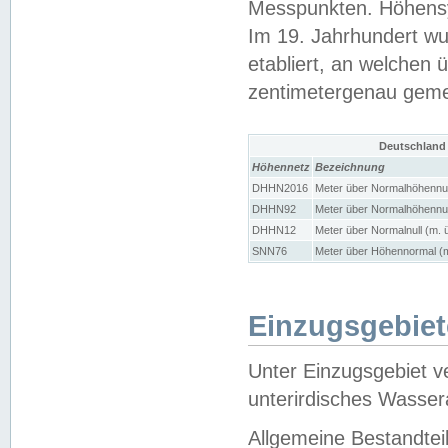
Messpunkten. Höhensy
Im 19. Jahrhundert wu
etabliert, an welchen 
zentimetergenau gem
Deutschland
Höhennetz
Bezeichnung
DHHN2016
Meter über Normalhöhennul
DHHN92
Meter über Normalhöhennul
DHHN12
Meter über Normalnull (m. 
SNN76
Meter über Höhennormal (m
Einzugsgebiet
Unter Einzugsgebiet v
unterirdisches Wasser
Allgemeine Bestandtei