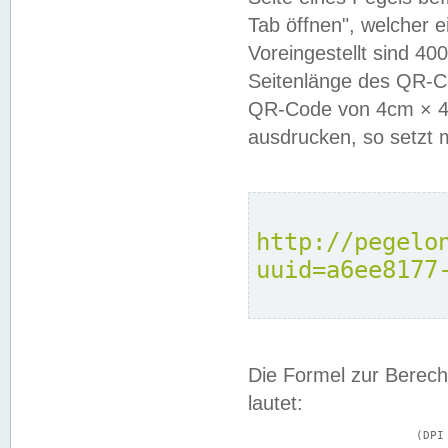
Tab öffnen", welcher 
Voreingestellt sind 4
Seitenlänge des QR-C
QR-Code von 4cm × 4c
ausdrucken, so setzt 
http://pegelo
uuid=a6ee8177
Die Formel zur Berech
lautet:
			(DPI × Druckkantenlänge in cm) ÷ 2,54 = Kantenlänge in Pixel
