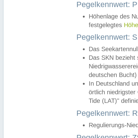
Pegelkennwert: 
Höhenlage des Nul
festgelegtes
Höhe
Pegelkennwert: 
Das Seekartennull
Das SKN bezieht s
Niedrigwassererei
deutschen Bucht) 
In Deutschland un
örtlich niedrigst
Tide (LAT)" definie
Pegelkennwert:
Regulierungs-Nie
Pegelkennwert: Z