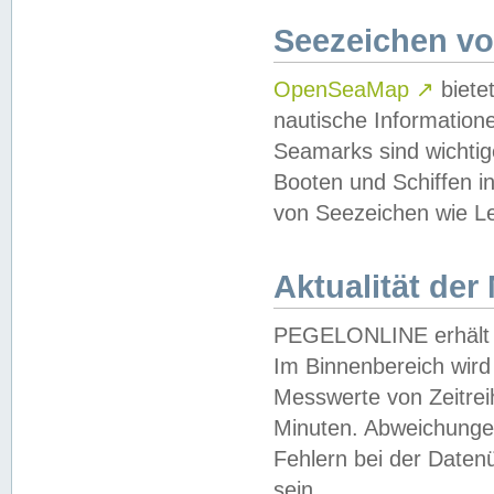
Seezeichen v
OpenSeaMap
↗
biete
nautische Information
Seamarks sind wichtig
Booten und Schiffen i
von Seezeichen wie Le
Aktualität der
PEGELONLINE erhält u
Im Binnenbereich wird 
Messwerte von Zeitreih
Minuten. Abweichungen
Fehlern bei der Daten
sein.