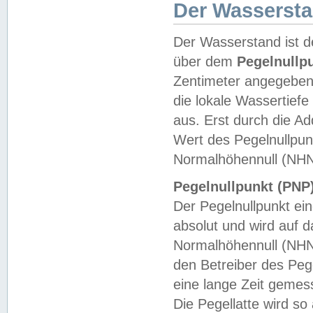
Der Wasserst
Der Wasserstand ist d
über dem
Pegelnullp
Zentimeter angegeben
die lokale Wassertie
aus. Erst durch die A
Wert des Pegelnullpun
Normalhöhennull (NHN
Pegelnullpunkt (PNP)
Der Pegelnullpunkt ei
absolut und wird auf
Normalhöhennull (NHN
den Betreiber des Pege
eine lange Zeit geme
Die Pegellatte wird s