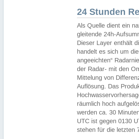
24 Stunden R
Als Quelle dient ein n
gleitende 24h-Aufsum
Dieser Layer enthält
handelt es sich um di
angeeichten“ Radarnie
der Radar- mit den O
Mittelung von Differe
Auflösung. Das Produk
Hochwasservorhersagez
räumlich hoch aufgelö
werden ca. 30 Minuten
UTC ist gegen 0130 UTC
stehen für die letzten