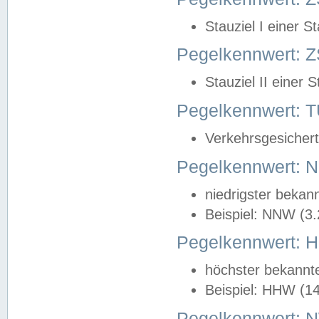
Stauziel I einer S
Pegelkennwert: Z
Stauziel II einer 
Pegelkennwert:
Verkehrsgesichert
Pegelkennwert:
niedrigster bekan
Beispiel: NNW (3
Pegelkennwert:
höchster bekannt
Beispiel: HHW (1
Pegelkennwert: 