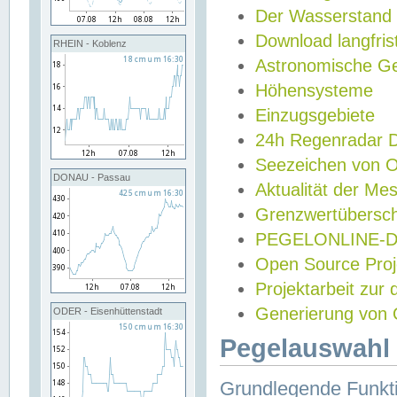
Der Wasserstand
Download langfris
RHEIN - Koblenz
Astronomische Gez
Höhensysteme
Einzugsgebiete
24h Regenradar
Seezeichen von 
DONAU - Passau
Aktualität der Me
Grenzwertübersch
PEGELONLINE-Di
Open Source Projek
Projektarbeit zur
Generierung von 
ODER - Eisenhüttenstadt
Pegelauswahl 
Grundlegende Funkti