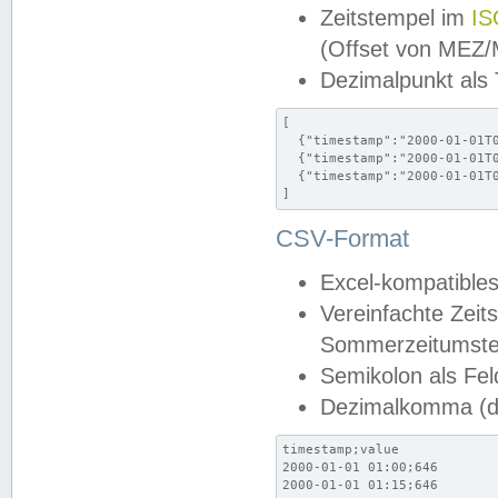
Zeitstempel im
IS
(Offset von MEZ
Dezimalpunkt als
[

  {"timestamp":"2000-01-01T0
  {"timestamp":"2000-01-01T0
  {"timestamp":"2000-01-01T0
]
CSV-Format
Excel-kompatibles
Vereinfachte Zeit
Sommerzeitumstel
Semikolon als Fel
Dezimalkomma (de
timestamp;value

2000-01-01 01:00;646

2000-01-01 01:15;646
