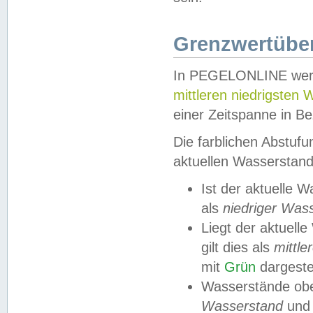
Grenzwertüber
In PEGELONLINE werde
mittleren niedrigsten
einer Zeitspanne in Be
Die farblichen Abstuf
aktuellen Wasserstand
Ist der aktuelle 
als
niedriger Was
Liegt der aktue
gilt dies als
mittle
mit
Grün
dargestel
Wasserstände obe
Wasserstand
und