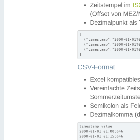
Zeitstempel im
IS
(Offset von MEZ
Dezimalpunkt als
[

  {"timestamp":"2000-01-01T0
  {"timestamp":"2000-01-01T0
  {"timestamp":"2000-01-01T0
]
CSV-Format
Excel-kompatibles
Vereinfachte Zeit
Sommerzeitumstel
Semikolon als Fel
Dezimalkomma (de
timestamp;value

2000-01-01 01:00;646

2000-01-01 01:15;646
