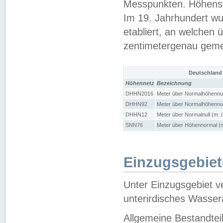
Messpunkten. Höhensy
Im 19. Jahrhundert wu
etabliert, an welchen 
zentimetergenau gem
Deutschland
Höhennetz
Bezeichnung
DHHN2016
Meter über Normalhöhennul
DHHN92
Meter über Normalhöhennul
DHHN12
Meter über Normalnull (m. 
SNN76
Meter über Höhennormal (m
Einzugsgebiet
Unter Einzugsgebiet v
unterirdisches Wasser
Allgemeine Bestandtei