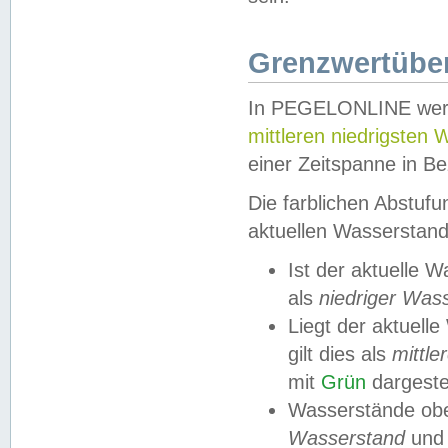
Grenzwertüber
In PEGELONLINE werde
mittleren niedrigsten
einer Zeitspanne in Be
Die farblichen Abstuf
aktuellen Wasserstand
Ist der aktuelle 
als
niedriger Was
Liegt der aktue
gilt dies als
mittle
mit
Grün
dargestel
Wasserstände obe
Wasserstand
und