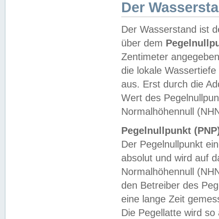
Der Wasserst
Der Wasserstand ist d
über dem
Pegelnullp
Zentimeter angegeben
die lokale Wassertie
aus. Erst durch die A
Wert des Pegelnullpun
Normalhöhennull (NHN
Pegelnullpunkt (PNP)
Der Pegelnullpunkt ei
absolut und wird auf
Normalhöhennull (NHN
den Betreiber des Pege
eine lange Zeit geme
Die Pegellatte wird s