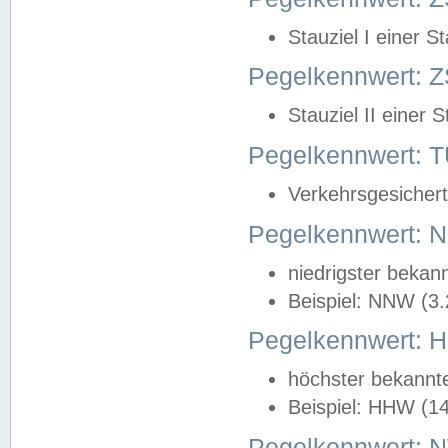
Stauziel I einer S
Pegelkennwert: Z
Stauziel II einer 
Pegelkennwert:
Verkehrsgesichert
Pegelkennwert:
niedrigster bekan
Beispiel: NNW (3
Pegelkennwert:
höchster bekannt
Beispiel: HHW (1
Pegelkennwert: 