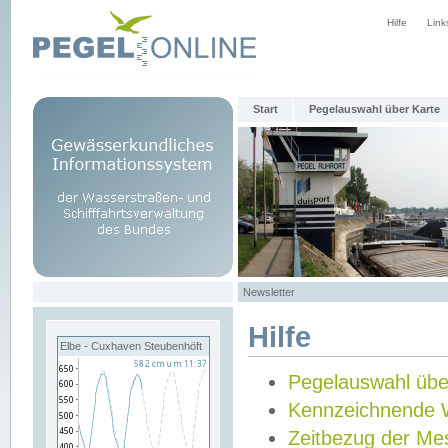
Hilfe
Link
Start
Pegelauswahl über Karte
Newsletter
Hilfe
Elbe - Cuxhaven Steubenhöft
Pegelauswahl übe
Kennzeichnende 
Zeitbezug der Me