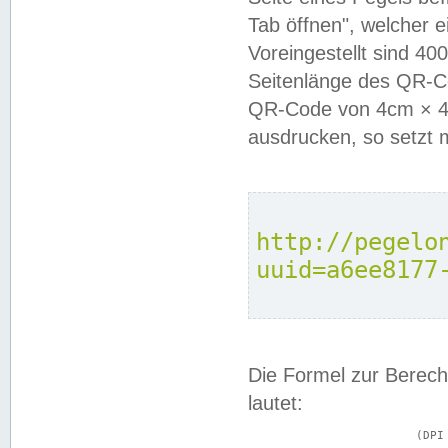
Tab öffnen", welcher 
Voreingestellt sind 4
Seitenlänge des QR-C
QR-Code von 4cm × 4c
ausdrucken, so setzt 
http://pegelo
uuid=a6ee8177
Die Formel zur Berech
lautet:
			(DPI × Druckkantenlänge in cm) ÷ 2,54 = Kantenlänge in Pixel
