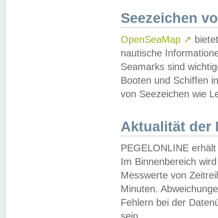
Seezeichen v
OpenSeaMap
↗
biete
nautische Information
Seamarks sind wichtig
Booten und Schiffen i
von Seezeichen wie Le
Aktualität der
PEGELONLINE erhält u
Im Binnenbereich wird 
Messwerte von Zeitreih
Minuten. Abweichungen
Fehlern bei der Daten
sein.