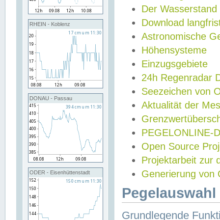
Der Wasserstand
Download langfris
RHEIN - Koblenz
Astronomische Gez
Höhensysteme
Einzugsgebiete
24h Regenradar
Seezeichen von 
DONAU - Passau
Aktualität der Me
Grenzwertübersch
PEGELONLINE-Di
Open Source Projek
Projektarbeit zur
Generierung von 
ODER - Eisenhüttenstadt
Pegelauswahl 
Grundlegende Funkti