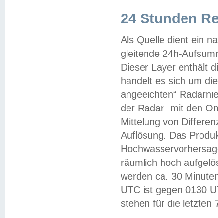
24 Stunden R
Als Quelle dient ein n
gleitende 24h-Aufsum
Dieser Layer enthält
handelt es sich um di
angeeichten“ Radarnie
der Radar- mit den O
Mittelung von Differe
Auflösung. Das Produk
Hochwasservorhersagez
räumlich hoch aufgelö
werden ca. 30 Minuten
UTC ist gegen 0130 UTC
stehen für die letzten