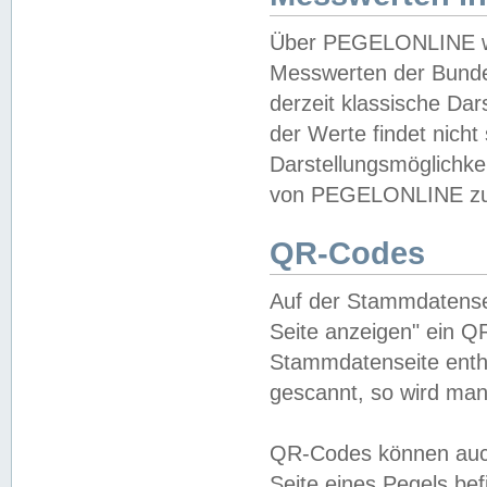
Über PEGELONLINE wer
Messwerten der Bundes
derzeit klassische Da
der Werte findet nicht 
Darstellungsmöglichkei
von PEGELONLINE zu 
QR-Codes
Auf der Stammdatensei
Seite anzeigen" ein Q
Stammdatenseite enthä
gescannt, so wird man
QR-Codes können auc
Seite eines Pegels be