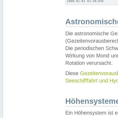
2000-01-01 01:30;645
Astronomische
Die astronomische Gez
(Gezeitenvorausberec
Die periodischen Schw
Wirkung von Mond und
Rotation verursacht.
Diese
Gezeitenvorau
Seeschifffahrt und Hy
Höhensystem
Ein Höhensystem ist e