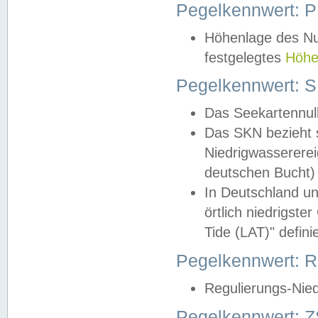
Pegelkennwert: 
Höhenlage des Nul
festgelegtes
Höhe
Pegelkennwert: 
Das Seekartennull
Das SKN bezieht s
Niedrigwassererei
deutschen Bucht) 
In Deutschland un
örtlich niedrigst
Tide (LAT)" definie
Pegelkennwert:
Regulierungs-Nie
Pegelkennwert: Z