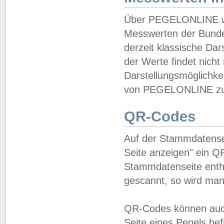
Über PEGELONLINE wer
Messwerten der Bundes
derzeit klassische Da
der Werte findet nicht 
Darstellungsmöglichkei
von PEGELONLINE zu 
QR-Codes
Auf der Stammdatensei
Seite anzeigen" ein Q
Stammdatenseite enthä
gescannt, so wird man
QR-Codes können auc
Seite eines Pegels be