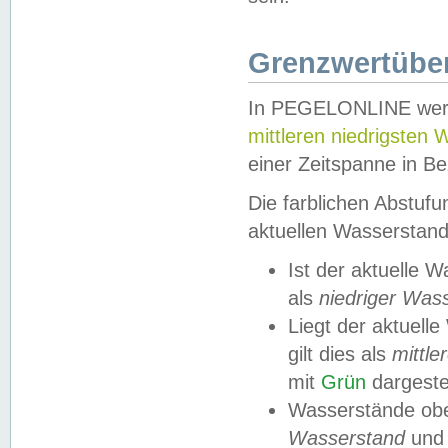
Grenzwertüber
In PEGELONLINE werde
mittleren niedrigsten
einer Zeitspanne in Be
Die farblichen Abstuf
aktuellen Wasserstand
Ist der aktuelle 
als
niedriger Was
Liegt der aktue
gilt dies als
mittle
mit
Grün
dargestel
Wasserstände obe
Wasserstand
und