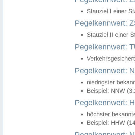
Stauziel I einer S
Pegelkennwert: Z
Stauziel II einer 
Pegelkennwert:
Verkehrsgesichert
Pegelkennwert:
niedrigster bekan
Beispiel: NNW (3
Pegelkennwert:
höchster bekannt
Beispiel: HHW (1
Pegelkennwert: 