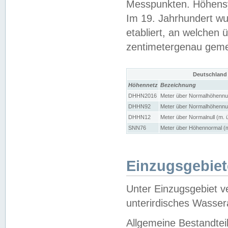
Messpunkten. Höhensy
Im 19. Jahrhundert wu
etabliert, an welchen 
zentimetergenau gem
Deutschland
Höhennetz
Bezeichnung
DHHN2016
Meter über Normalhöhennul
DHHN92
Meter über Normalhöhennul
DHHN12
Meter über Normalnull (m. 
SNN76
Meter über Höhennormal (m
Einzugsgebiet
Unter Einzugsgebiet v
unterirdisches Wasser
Allgemeine Bestandtei