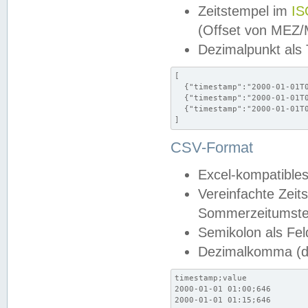
Zeitstempel im
IS
(Offset von MEZ
Dezimalpunkt als
[

  {"timestamp":"2000-01-01T0
  {"timestamp":"2000-01-01T0
  {"timestamp":"2000-01-01T0
]
CSV-Format
Excel-kompatibles
Vereinfachte Zeit
Sommerzeitumstel
Semikolon als Fel
Dezimalkomma (de
timestamp;value

2000-01-01 01:00;646

2000-01-01 01:15;646
