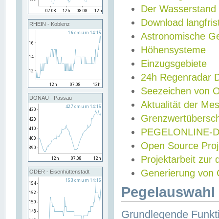
Der Wasserstand
Download langfris
RHEIN - Koblenz
Astronomische Gez
Höhensysteme
Einzugsgebiete
24h Regenradar
Seezeichen von 
DONAU - Passau
Aktualität der Me
Grenzwertübersch
PEGELONLINE-Di
Open Source Projek
Projektarbeit zur
Generierung von 
ODER - Eisenhüttenstadt
Pegelauswahl 
Grundlegende Funkti