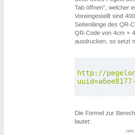
Tab öffnen", welcher 
Voreingestellt sind 4
Seitenlänge des QR-C
QR-Code von 4cm × 4c
ausdrucken, so setzt 
http://pegelo
uuid=a6ee8177
Die Formel zur Berech
lautet:
			(DPI × Druckkantenlänge in cm) ÷ 2,54 = Kantenlänge in Pixel
