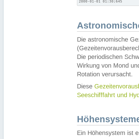
2000-01-01 01:30;645
Astronomische
Die astronomische Gez
(Gezeitenvorausberec
Die periodischen Schw
Wirkung von Mond und
Rotation verursacht.
Diese
Gezeitenvorau
Seeschifffahrt und Hy
Höhensystem
Ein Höhensystem ist e