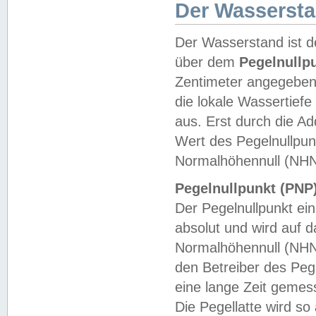
Der Wasserst
Der Wasserstand ist d
über dem
Pegelnullp
Zentimeter angegeben
die lokale Wassertie
aus. Erst durch die A
Wert des Pegelnullpun
Normalhöhennull (NHN
Pegelnullpunkt (PNP)
Der Pegelnullpunkt ei
absolut und wird auf
Normalhöhennull (NHN
den Betreiber des Pege
eine lange Zeit geme
Die Pegellatte wird s