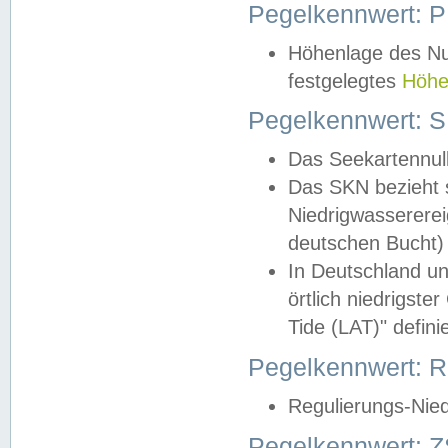
Pegelkennwert: 
Höhenlage des Nul
festgelegtes
Höhe
Pegelkennwert: 
Das Seekartennull
Das SKN bezieht s
Niedrigwassererei
deutschen Bucht) 
In Deutschland un
örtlich niedrigst
Tide (LAT)" definie
Pegelkennwert:
Regulierungs-Nie
Pegelkennwert: Z