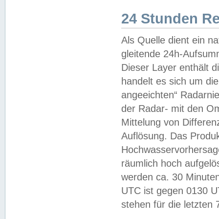
24 Stunden R
Als Quelle dient ein n
gleitende 24h-Aufsum
Dieser Layer enthält
handelt es sich um di
angeeichten“ Radarnie
der Radar- mit den O
Mittelung von Differe
Auflösung. Das Produk
Hochwasservorhersagez
räumlich hoch aufgelö
werden ca. 30 Minuten
UTC ist gegen 0130 UTC
stehen für die letzten