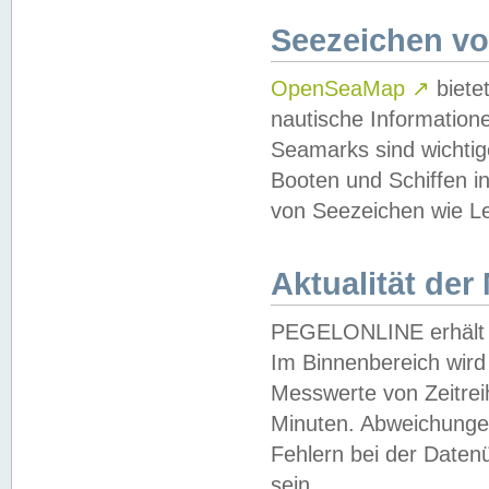
Seezeichen v
OpenSeaMap
↗
biete
nautische Information
Seamarks sind wichtig
Booten und Schiffen i
von Seezeichen wie Le
Aktualität der
PEGELONLINE erhält u
Im Binnenbereich wird 
Messwerte von Zeitreih
Minuten. Abweichungen
Fehlern bei der Daten
sein.