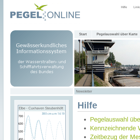
Hilfe
Link
Start
Pegelauswahl über Karte
Newsletter
Hilfe
Elbe - Cuxhaven Steubenhöft
Pegelauswahl übe
Kennzeichnende 
Zeitbezug der Me