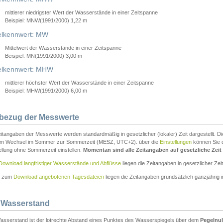
mittlerer niedrigster Wert der Wasserstände in einer Zeitspanne
Beispiel: MNW(1991/2000) 1,22 m
lkennwert: MW
Mittelwert der Wasserstände in einer Zeitspanne
Beispiel: MN(1991/2000) 3,00 m
elkennwert: MHW
mittlerer höchster Wert der Wasserstände in einer Zeitspanne
Beispiel: MHW(1991/2000) 6,00 m
tbezug der Messwerte
itangaben der Messwerte werden standardmäßig in gesetzlicher (lokaler) Zeit dargestellt. D
em Wechsel im Sommer zur Sommerzeit (MESZ, UTC+2). über die
Einstellungen
können Sie d
ellung ohne Sommerzeit einstellen.
Momentan sind alle Zeitangaben auf gesetzliche Zeit e
Download langfristiger Wasserstände und Abflüsse
liegen die Zeitangaben in gesetzlicher Zeit
n zum
Download angebotenen Tagesdateien
liegen die Zeitangaben grundsätzlich ganzjährig in
 Wasserstand
asserstand ist der lotrechte Abstand eines Punktes des Wasserspiegels über dem
Pegelnul