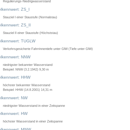
Regulierungs-Niedrigwasserstand
lkennwert: ZS_I
Stauziel I einer Staustufe (Normalstau)
lkennwert: ZS_II
Stauziel II einer Staustufe (Höchststau)
elkennwert: TUGLW
Verkehrsgesicherte Fahrrinnentiefe unter GlW (Tiefe unter GlW)
lkennwert: NNW
niedrigster bekannter Wasserstand
Beispiel: NNW (3.2.1942) 9,30 m
lkennwert: HHW
höchster bekannter Wasserstand
Beispiel: HHW (14.8.2001) 14,31 m
lkennwert: NW
niedrigster Wasserstand in einer Zeitspanne
lkennwert: HW
höchster Wasserstand in einer Zeitspanne
elkennwert: MNW