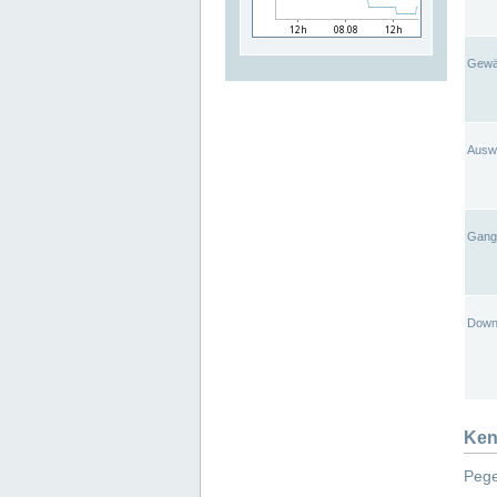
Gewä
Ausw
Gangl
Down
Ken
Pege