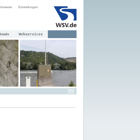
hinweise
Einstellungen
loads
Webservices