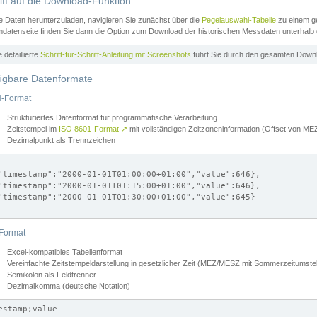
iff auf die Download-Funktion
e Daten herunterzuladen, navigieren Sie zunächst über die
Pegelauswahl-Tabelle
zu einem ge
datenseite finden Sie dann die Option zum Download der historischen Messdaten unterhalb
ne detaillierte
Schritt-für-Schritt-Anleitung mit Screenshots
führt Sie durch den gesamten Down
ügbare Datenformate
-Format
Strukturiertes Datenformat für programmatische Verarbeitung
Zeitstempel im
ISO 8601-Format
↗
mit vollständigen Zeitzoneninformation (Offset von 
Dezimalpunkt als Trennzeichen
"timestamp":"2000-01-01T01:00:00+01:00","value":646},

"timestamp":"2000-01-01T01:15:00+01:00","value":646},

"timestamp":"2000-01-01T01:30:00+01:00","value":645}

Format
Excel-kompatibles Tabellenformat
Vereinfachte Zeitstempeldarstellung in gesetzlicher Zeit (MEZ/MESZ mit Sommerzeitumstel
Semikolon als Feldtrenner
Dezimalkomma (deutsche Notation)
estamp;value
