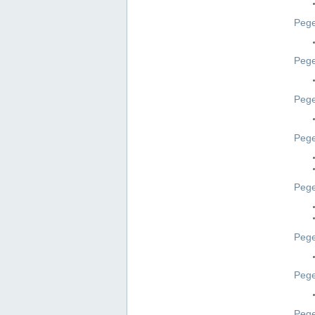
Pege
Pege
Peg
Pege
Pege
Pege
Pege
Peg