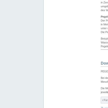
in Ze
umgeb
des W
Pegel
Der P
in Me
unter
Die Pe
Beisp
Wasse
Pegeln
Dow
PEGEL
Bei d
Messf
Die M
jeweil
ℹ️ F