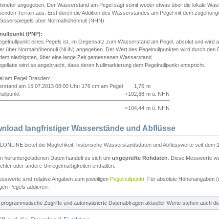
ntimeter angegeben. Der Wasserstand am Pegel sagt somit weder etwas über die lokale Wa
enden Terrain aus. Erst durch die Addition des Wasserstandes am Pegel mit dem zugehörig
asserspiegels über Normalhöhennull (NHN).
nullpunkt (PNP):
egelnullpunkt eines Pegels ist, im Gegensatz zum Wasserstand am Pegel, absolut und wir
ter über Normalhöhennull (NHN) angegeben. Der Wert des Pegelnullpunktes wird durch den Bet
 dem niedrigsten, über eine lange Zeit gemessenen Wasserstand.
gellatte wird so angebracht, dass deren Nullmarkierung dem Pegelnullpunkt entspricht.
iel am Pegel Dresden:
rstand am 16.07.2013 08:00 Uhr: 176 cm am Pegel
1,76
m
ullpunkt
+
102,68
m ü. NHN
=
104,44
m ü. NHN
nload langfristiger Wasserstände und Abflüsse
ONLINE bietet die Möglichkeit, historische Wasserstandsdaten und Abflusswerte seit dem 1
en heruntergeladenen Daten handelt es sich um
ungeprüfte Rohdaten
. Diese Messwerte wur
ehler oder andere Unregelmäßigkeiten enthalten.
esswerte sind relative Angaben zum jeweiligen
Pegelnullpunkt
. Für absolute Höhenangaben 
igen Pegels addieren.
ür programmatische Zugriffe und automatisierte Datenabfragen aktueller Werte stehen auch d