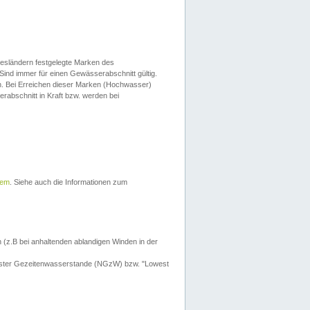
esländern festgelegte Marken des
Sind immer für einen Gewässerabschnitt gültig.
. Bei Erreichen dieser Marken (Hochwasser)
erabschnitt in Kraft bzw. werden bei
tem
. Siehe auch die Informationen zum
 (z.B bei anhaltenden ablandigen Winden in der
drigster Gezeitenwasserstande (NGzW) bzw. "Lowest