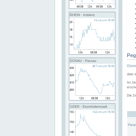
RHEIN - Koblenz
Peg
DONAU - Passau
Grund
über 
Ist Ja
ersche
Die Ze
ODER - Eisenhüttenstadt
Para