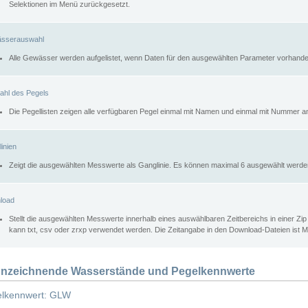
Selektionen im Menü zurückgesetzt.
sserauswahl
Alle Gewässer werden aufgelistet, wenn Daten für den ausgewählten Parameter vorhande
ahl des Pegels
Die Pegellisten zeigen alle verfügbaren Pegel einmal mit Namen und einmal mit Nummer a
inien
Zeigt die ausgewählten Messwerte als Ganglinie. Es können maximal 6 ausgewählt werde
load
Stellt die ausgewählten Messwerte innerhalb eines auswählbaren Zeitbereichs in einer Zi
kann txt, csv oder zrxp verwendet werden. Die Zeitangabe in den Download-Dateien ist 
nzeichnende Wasserstände und Pegelkennwerte
lkennwert: GLW