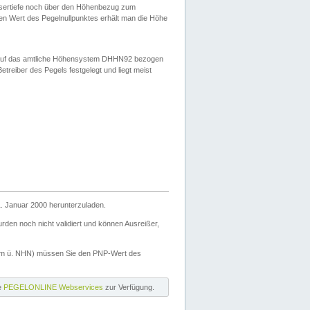
ssertiefe noch über den Höhenbezug zum
en Wert des Pegelnullpunktes erhält man die Höhe
d auf das amtliche Höhensystem DHHN92 bezogen
reiber des Pegels festgelegt und liegt meist
. Januar 2000 herunterzuladen.
den noch nicht validiert und können Ausreißer,
(m ü. NHN) müssen Sie den PNP-Wert des
ie
PEGELONLINE Webservices
zur Verfügung.