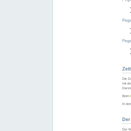
Pege
Peg
Zei
Die Ze
mit d
Darst
Beim
In de
Der
Der W