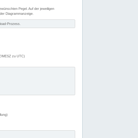
wünschten Pegel. Auf der jeweiligen
 der Diagrammanzeige.
load-Prozess.
MEZ/MESZ zu UTC)
lung)