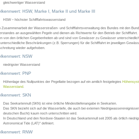
gleichwertiger Wasserstand
lkennwert: HSW, Marke I, Marke II und Marke III
HSW – höchster Schifffahrtswasserstand
in Zusammenarbeit der Wasserstraßen- und Schifffahrtsverwaltung des Bundes mit den Bund
standes an ausgewählten Pegeln und dienen als Richtwerte für den Betrieb der Schifffahrt. 
n von den örtlichen Gegebenheiten ab und sind von Gewässer zu Gewässer unterschiedlich
 unterschiedliche Beschränkungen (z.B. Sperrungen) für die Schifffahrt im jeweiligen Gewäss
schreitung wieder aufgehoben.
lkennwert: NSW
niedrigster Wasserstand
lkennwert: PNP
Höhenlage des Nullpunktes der Pegellatte bezogen auf ein amtlich festgelegtes
Höhensys
Wasserstand
.
lkennwert: SKN
Das Seekartennull (SKN) ist eine örtliche Mindesttiefenangabe in Seekarten.
Das SKN bezieht sich auf die Wassertiefe, die auch bei extemen Niedrigwasserereignissen
deutschen Bucht) kaum noch unterschritten wird.
In Deutschland und den Nordsee-Staaten ist das Seekartennull seit 2005 als örtlich nie
Astronomical Tide (LAT)" definiert.
lkennwert: RNW