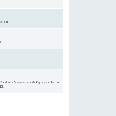
n sind.
n.
n.
p Datei zum Download zur Verfügung. Als Format
MEZ!