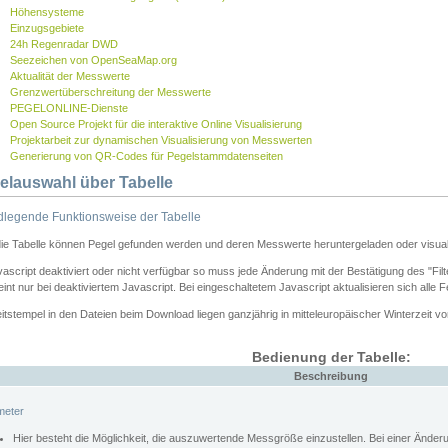
Höhensysteme
Einzugsgebiete
24h Regenradar DWD
Seezeichen von OpenSeaMap.org
Aktualität der Messwerte
Grenzwertüberschreitung der Messwerte
PEGELONLINE-Dienste
Open Source Projekt für die interaktive Online Visualisierung
Projektarbeit zur dynamischen Visualisierung von Messwerten
Generierung von QR-Codes für Pegelstammdatenseiten
elauswahl über Tabelle
legende Funktionsweise der Tabelle
die Tabelle können Pegel gefunden werden und deren Messwerte heruntergeladen oder visuali
vascript deaktiviert oder nicht verfügbar so muss jede Änderung mit der Bestätigung des "Filt
int nur bei deaktiviertem Javascript. Bei eingeschaltetem Javascript aktualisieren sich alle 
itstempel in den Dateien beim Download liegen ganzjährig in mitteleuropäischer Winterzeit vo
Bedienung der Tabelle:
Beschreibung
meter
Hier besteht die Möglichkeit, die auszuwertende Messgröße einzustellen. Bei einer Ände