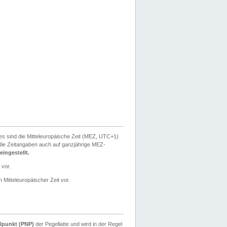
ies sind die Mitteleuropäische Zeit (MEZ, UTC+1)
ie Zeitangaben auch auf ganzjährige MEZ-
ingestellt.
 vor.
 Mitteleuropäischer Zeit vor.
lpunkt (PNP)
der Pegellatte und wird in der Regel