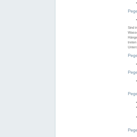
Pege
Sind 
Wasser
Hänge
treten
Unter
Pege
Pege
Pege
Pege