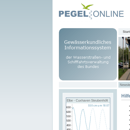
Start
Newsle
Hilf
Elbe - Cuxhaven Steubenhöft