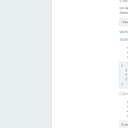
Zugr
Um di
Stamm
ℹ️ Ei
Verf
JSON
[

  {
  {
  {
]
CSV-
tim