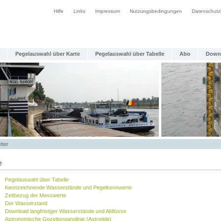
Hilfe
Links
Impressum
Nutzungsbedingungen
Datenschutz
Pegelauswahl über Karte
Pegelauswahl über Tabelle
Abo
Down
tter
e
Pegelauswahl über Tabelle
Kennzeichnende Wasserstände und Pegelkennwerte
Zeitbezug der Messwerte
Der Wasserstand
Download langfristiger Wasserstände und Abflüsse
Astronomische Gezeitenganglinie (Astrotide)