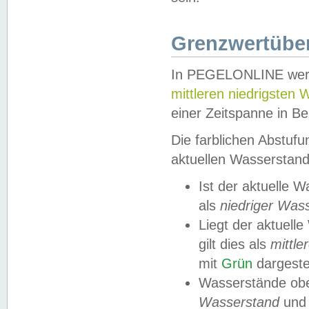
Grenzwertüber
In PEGELONLINE werde
mittleren niedrigsten
einer Zeitspanne in Be
Die farblichen Abstuf
aktuellen Wasserstand
Ist der aktuelle 
als
niedriger Was
Liegt der aktue
gilt dies als
mittle
mit
Grün
dargestel
Wasserstände obe
Wasserstand
und