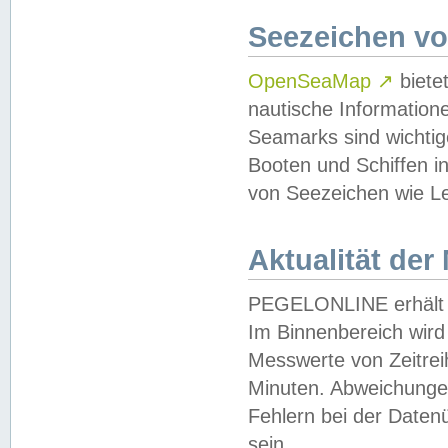
Seezeichen v
OpenSeaMap
↗
biete
nautische Information
Seamarks sind wichtig
Booten und Schiffen i
von Seezeichen wie Le
Aktualität der
PEGELONLINE erhält u
Im Binnenbereich wird 
Messwerte von Zeitreih
Minuten. Abweichungen
Fehlern bei der Daten
sein.