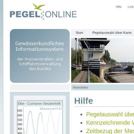
Hilfe
Link
Start
Pegelauswahl über Karte
Newsletter
Hilfe
Elbe - Cuxhaven Steubenhöft
Pegelauswahl übe
Kennzeichnende 
Zeitbezug der Me