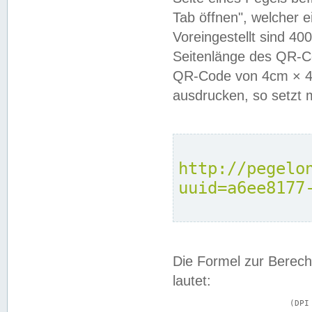
Tab öffnen", welcher 
Voreingestellt sind 4
Seitenlänge des QR-C
QR-Code von 4cm × 4c
ausdrucken, so setzt 
http://pegelo
uuid=a6ee8177
Die Formel zur Berech
lautet:
			(DPI × Druckkantenlänge in cm) ÷ 2,54 = Kantenlänge in Pixel
