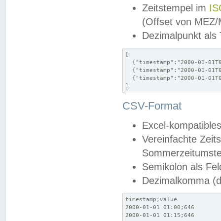
Zeitstempel im
IS
(Offset von MEZ
Dezimalpunkt als
[

  {"timestamp":"2000-01-01T0
  {"timestamp":"2000-01-01T0
  {"timestamp":"2000-01-01T0
]
CSV-Format
Excel-kompatibles
Vereinfachte Zeit
Sommerzeitumstel
Semikolon als Fel
Dezimalkomma (de
timestamp;value

2000-01-01 01:00;646

2000-01-01 01:15;646
