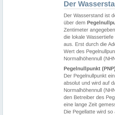
Der Wasserst
Der Wasserstand ist d
über dem
Pegelnullp
Zentimeter angegeben
die lokale Wassertie
aus. Erst durch die A
Wert des Pegelnullpun
Normalhöhennull (NHN
Pegelnullpunkt (PNP)
Der Pegelnullpunkt ei
absolut und wird auf
Normalhöhennull (NHN
den Betreiber des Pege
eine lange Zeit geme
Die Pegellatte wird s