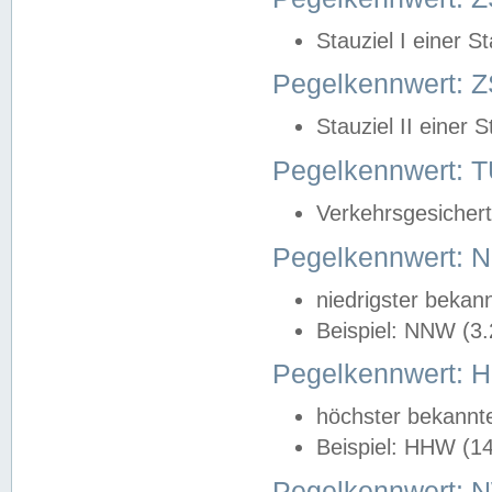
Stauziel I einer S
Pegelkennwert: Z
Stauziel II einer 
Pegelkennwert:
Verkehrsgesichert
Pegelkennwert:
niedrigster bekan
Beispiel: NNW (3
Pegelkennwert:
höchster bekannt
Beispiel: HHW (1
Pegelkennwert: 