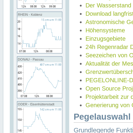
Der Wasserstand
Download langfris
RHEIN - Koblenz
Astronomische Gez
Höhensysteme
Einzugsgebiete
24h Regenradar
Seezeichen von 
DONAU - Passau
Aktualität der Me
Grenzwertübersch
PEGELONLINE-Di
Open Source Projek
Projektarbeit zur
Generierung von 
ODER - Eisenhüttenstadt
Pegelauswahl 
Grundlegende Funkti