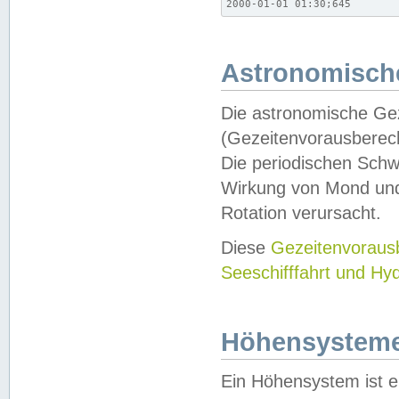
2000-01-01 01:30;645
Astronomische
Die astronomische Gez
(Gezeitenvorausberec
Die periodischen Schw
Wirkung von Mond und
Rotation verursacht.
Diese
Gezeitenvorau
Seeschifffahrt und Hy
Höhensystem
Ein Höhensystem ist e