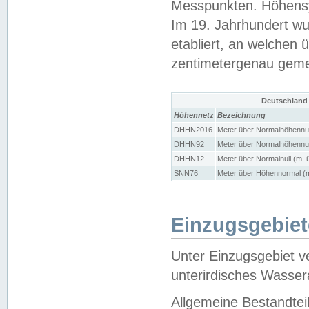
Messpunkten. Höhensy
Im 19. Jahrhundert wu
etabliert, an welchen 
zentimetergenau gem
Deutschland
Höhennetz
Bezeichnung
DHHN2016
Meter über Normalhöhennul
DHHN92
Meter über Normalhöhennul
DHHN12
Meter über Normalnull (m. 
SNN76
Meter über Höhennormal (m
Einzugsgebiet
Unter Einzugsgebiet v
unterirdisches Wasser
Allgemeine Bestandtei