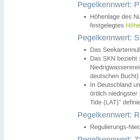
Pegelkennwert: 
Höhenlage des Nul
festgelegtes
Höhe
Pegelkennwert: 
Das Seekartennull
Das SKN bezieht s
Niedrigwassererei
deutschen Bucht) 
In Deutschland un
örtlich niedrigst
Tide (LAT)" definie
Pegelkennwert:
Regulierungs-Nie
Pegelkennwert: Z