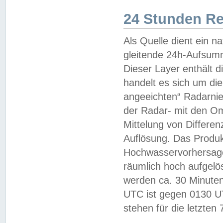
24 Stunden R
Als Quelle dient ein n
gleitende 24h-Aufsum
Dieser Layer enthält
handelt es sich um di
angeeichten“ Radarnie
der Radar- mit den O
Mittelung von Differe
Auflösung. Das Produk
Hochwasservorhersagez
räumlich hoch aufgelö
werden ca. 30 Minuten
UTC ist gegen 0130 UTC
stehen für die letzten