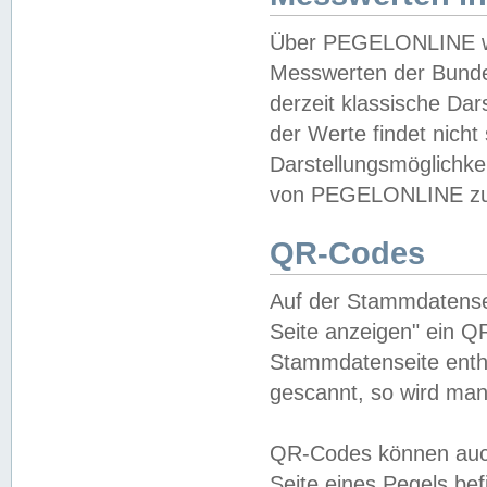
Über PEGELONLINE wer
Messwerten der Bundes
derzeit klassische Da
der Werte findet nicht 
Darstellungsmöglichkei
von PEGELONLINE zu 
QR-Codes
Auf der Stammdatensei
Seite anzeigen" ein Q
Stammdatenseite enthä
gescannt, so wird man
QR-Codes können auc
Seite eines Pegels be