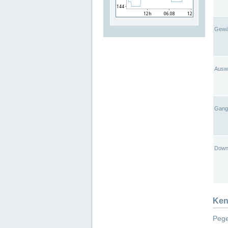
Gewä
Ausw
Gangl
Down
Ken
Pege