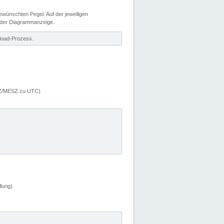
wünschten Pegel. Auf der jeweiligen
 der Diagrammanzeige.
load-Prozess.
MEZ/MESZ zu UTC)
lung)