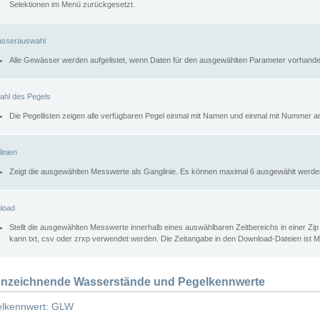
Selektionen im Menü zurückgesetzt.
sserauswahl
Alle Gewässer werden aufgelistet, wenn Daten für den ausgewählten Parameter vorhande
ahl des Pegels
Die Pegellisten zeigen alle verfügbaren Pegel einmal mit Namen und einmal mit Nummer a
inien
Zeigt die ausgewählten Messwerte als Ganglinie. Es können maximal 6 ausgewählt werde
load
Stellt die ausgewählten Messwerte innerhalb eines auswählbaren Zeitbereichs in einer Zi
kann txt, csv oder zrxp verwendet werden. Die Zeitangabe in den Download-Dateien ist 
nzeichnende Wasserstände und Pegelkennwerte
lkennwert: GLW