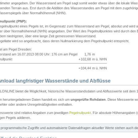
ntimeter angegeben. Der Wasserstand am Pegel sagt somit weder etwas über die lokale Wa
enden Terrain aus. Erst durch die Addition des Wasserstandes am Pegel mit dem zugehörig
asserspiegels über Normalhöhennull (NHN).
nullpunkt (PNP):
egelnullpunkt eines Pegels ist, im Gegensatz zum Wasserstand am Pegel, absolut und wir
ter über Normalhöhennull (NHN) angegeben. Der Wert des Pegelnullpunktes wird durch den Bet
 dem niedrigsten, über eine lange Zeit gemessenen Wasserstand.
gellatte wird so angebracht, dass deren Nullmarkierung dem Pegelnullpunkt entspricht.
iel am Pegel Dresden:
rstand am 16.07.2013 08:00 Uhr: 176 cm am Pegel
1,76
m
ullpunkt
+
102,68
m ü. NHN
=
104,44
m ü. NHN
nload langfristiger Wasserstände und Abflüsse
ONLINE bietet die Möglichkeit, historische Wasserstandsdaten und Abflusswerte seit dem 1
en heruntergeladenen Daten handelt es sich um
ungeprüfte Rohdaten
. Diese Messwerte wur
ehler oder andere Unregelmäßigkeiten enthalten.
esswerte sind relative Angaben zum jeweiligen
Pegelnullpunkt
. Für absolute Höhenangaben 
igen Pegels addieren.
ür programmatische Zugriffe und automatisierte Datenabfragen aktueller Werte stehen auch d