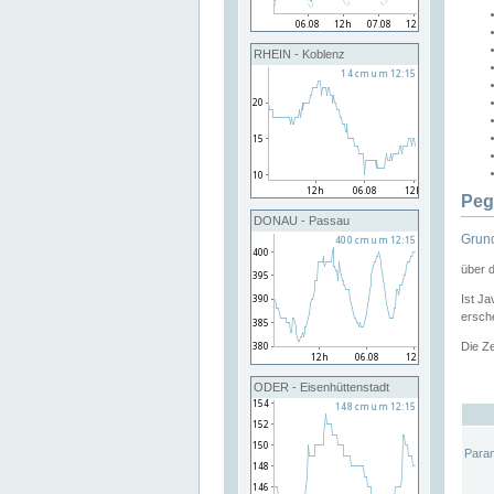
RHEIN - Koblenz
Peg
DONAU - Passau
Grund
über 
Ist Ja
ersche
Die Ze
ODER - Eisenhüttenstadt
Para