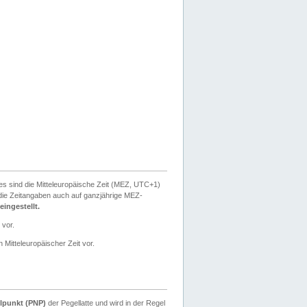
ies sind die Mitteleuropäische Zeit (MEZ, UTC+1)
ie Zeitangaben auch auf ganzjährige MEZ-
ingestellt.
 vor.
 Mitteleuropäischer Zeit vor.
lpunkt (PNP)
der Pegellatte und wird in der Regel