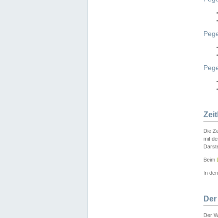
Pege
Peg
Zei
Die Ze
mit d
Darst
Beim
In de
Der
Der W