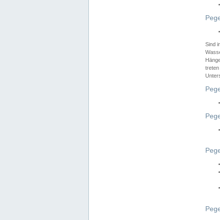
Pege
Sind 
Wasser
Hänge
treten
Unter
Pege
Pege
Pege
Pege