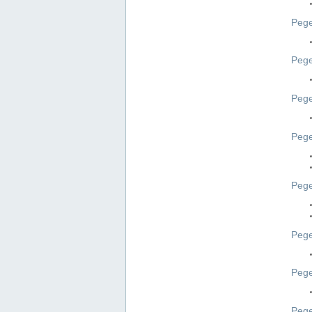
Pege
Pege
Peg
Pege
Pege
Pege
Pege
Peg