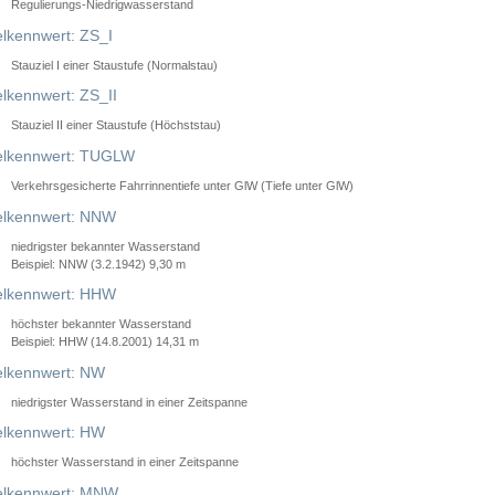
Regulierungs-Niedrigwasserstand
lkennwert: ZS_I
Stauziel I einer Staustufe (Normalstau)
lkennwert: ZS_II
Stauziel II einer Staustufe (Höchststau)
elkennwert: TUGLW
Verkehrsgesicherte Fahrrinnentiefe unter GlW (Tiefe unter GlW)
lkennwert: NNW
niedrigster bekannter Wasserstand
Beispiel: NNW (3.2.1942) 9,30 m
lkennwert: HHW
höchster bekannter Wasserstand
Beispiel: HHW (14.8.2001) 14,31 m
lkennwert: NW
niedrigster Wasserstand in einer Zeitspanne
lkennwert: HW
höchster Wasserstand in einer Zeitspanne
elkennwert: MNW