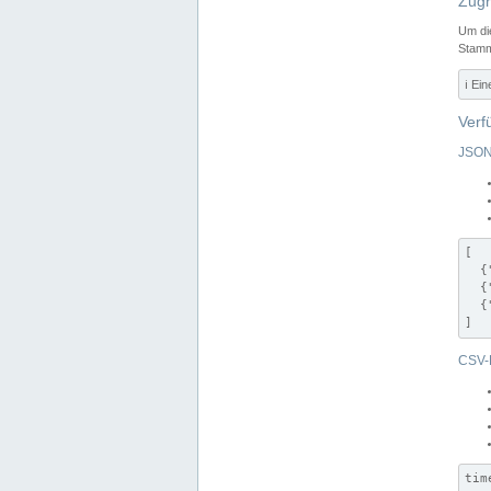
Zugr
Um di
Stamm
ℹ️ Ei
Verf
JSON
[

  {
  {
  {
]
CSV-
tim