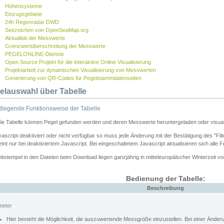
Höhensysteme
Einzugsgebiete
24h Regenradar DWD
Seezeichen von OpenSeaMap.org
Aktualität der Messwerte
Grenzwertüberschreitung der Messwerte
PEGELONLINE-Dienste
Open Source Projekt für die interaktive Online Visualisierung
Projektarbeit zur dynamischen Visualisierung von Messwerten
Generierung von QR-Codes für Pegelstammdatenseiten
elauswahl über Tabelle
legende Funktionsweise der Tabelle
die Tabelle können Pegel gefunden werden und deren Messwerte heruntergeladen oder visuali
vascript deaktiviert oder nicht verfügbar so muss jede Änderung mit der Bestätigung des "Filt
int nur bei deaktiviertem Javascript. Bei eingeschaltetem Javascript aktualisieren sich alle 
itstempel in den Dateien beim Download liegen ganzjährig in mitteleuropäischer Winterzeit vo
Bedienung der Tabelle:
Beschreibung
meter
Hier besteht die Möglichkeit, die auszuwertende Messgröße einzustellen. Bei einer Ände