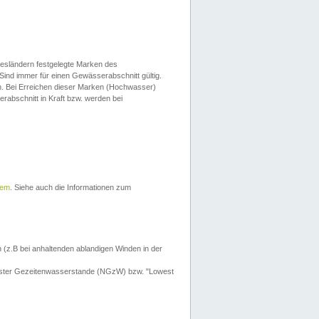
esländern festgelegte Marken des
Sind immer für einen Gewässerabschnitt gültig.
. Bei Erreichen dieser Marken (Hochwasser)
erabschnitt in Kraft bzw. werden bei
tem
. Siehe auch die Informationen zum
 (z.B bei anhaltenden ablandigen Winden in der
drigster Gezeitenwasserstande (NGzW) bzw. "Lowest