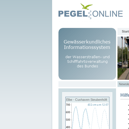
Start
Newsle
Hilf
Elbe - Cuxhaven Steubenhöft