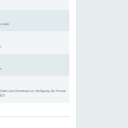
n sind.
n.
n.
p Datei zum Download zur Verfügung. Als Format
MEZ!