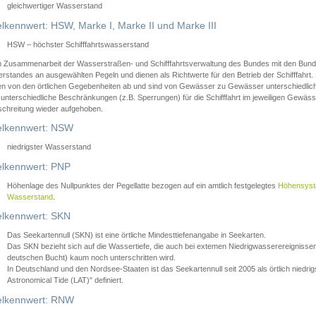
gleichwertiger Wasserstand
lkennwert: HSW, Marke I, Marke II und Marke III
HSW – höchster Schifffahrtswasserstand
in Zusammenarbeit der Wasserstraßen- und Schifffahrtsverwaltung des Bundes mit den Bund
standes an ausgewählten Pegeln und dienen als Richtwerte für den Betrieb der Schifffahrt. 
n von den örtlichen Gegebenheiten ab und sind von Gewässer zu Gewässer unterschiedlich
 unterschiedliche Beschränkungen (z.B. Sperrungen) für die Schifffahrt im jeweiligen Gewäss
schreitung wieder aufgehoben.
lkennwert: NSW
niedrigster Wasserstand
lkennwert: PNP
Höhenlage des Nullpunktes der Pegellatte bezogen auf ein amtlich festgelegtes
Höhensys
Wasserstand
.
lkennwert: SKN
Das Seekartennull (SKN) ist eine örtliche Mindesttiefenangabe in Seekarten.
Das SKN bezieht sich auf die Wassertiefe, die auch bei extemen Niedrigwasserereignissen
deutschen Bucht) kaum noch unterschritten wird.
In Deutschland und den Nordsee-Staaten ist das Seekartennull seit 2005 als örtlich nie
Astronomical Tide (LAT)" definiert.
lkennwert: RNW