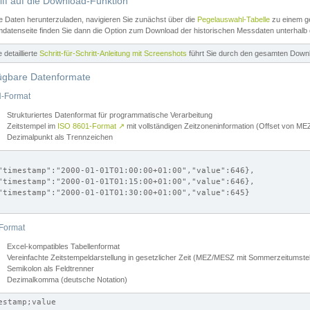
iff auf die Download-Funktion
e Daten herunterzuladen, navigieren Sie zunächst über die
Pegelauswahl-Tabelle
zu einem ge
datenseite finden Sie dann die Option zum Download der historischen Messdaten unterhalb
ne detaillierte
Schritt-für-Schritt-Anleitung mit Screenshots
führt Sie durch den gesamten Down
ügbare Datenformate
-Format
Strukturiertes Datenformat für programmatische Verarbeitung
Zeitstempel im
ISO 8601-Format
↗
mit vollständigen Zeitzoneninformation (Offset von 
Dezimalpunkt als Trennzeichen
"timestamp":"2000-01-01T01:00:00+01:00","value":646},

"timestamp":"2000-01-01T01:15:00+01:00","value":646},

"timestamp":"2000-01-01T01:30:00+01:00","value":645}

Format
Excel-kompatibles Tabellenformat
Vereinfachte Zeitstempeldarstellung in gesetzlicher Zeit (MEZ/MESZ mit Sommerzeitumstel
Semikolon als Feldtrenner
Dezimalkomma (deutsche Notation)
estamp;value
