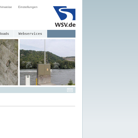
hinweise
Einstellungen
loads
Webservices