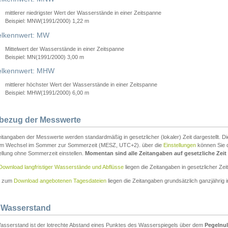
mittlerer niedrigster Wert der Wasserstände in einer Zeitspanne
Beispiel: MNW(1991/2000) 1,22 m
lkennwert: MW
Mittelwert der Wasserstände in einer Zeitspanne
Beispiel: MN(1991/2000) 3,00 m
elkennwert: MHW
mittlerer höchster Wert der Wasserstände in einer Zeitspanne
Beispiel: MHW(1991/2000) 6,00 m
tbezug der Messwerte
itangaben der Messwerte werden standardmäßig in gesetzlicher (lokaler) Zeit dargestellt. D
em Wechsel im Sommer zur Sommerzeit (MESZ, UTC+2). über die
Einstellungen
können Sie d
ellung ohne Sommerzeit einstellen.
Momentan sind alle Zeitangaben auf gesetzliche Zeit e
Download langfristiger Wasserstände und Abflüsse
liegen die Zeitangaben in gesetzlicher Zeit
n zum
Download angebotenen Tagesdateien
liegen die Zeitangaben grundsätzlich ganzjährig in
 Wasserstand
asserstand ist der lotrechte Abstand eines Punktes des Wasserspiegels über dem
Pegelnul