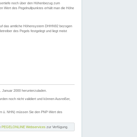
ssertiefe noch über den Höhenbezug zum
en Wert des Pegelnullpunktes erhält man die Höhe
d auf das amtliche Höhensystem DHHN92 bezogen
reiber des Pegels festgelegt und liegt meist
. Januar 2000 herunterzuladen.
den noch nicht validiert und können Ausreißer,
(m ü. NHN) müssen Sie den PNP-Wert des
ie
PEGELONLINE Webservices
zur Verfügung.