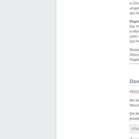
in Ze
umgeb
des W
Pegel
Der P
in Me
unter
Die Pe
Beisp
Wasse
Pegeln
Dow
PEGEL
Bei d
Messf
Die M
jeweil
ℹ️ F