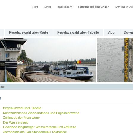
Hilfe
Links
Impressum
Nutzungsbedingungen
Datenschutz
Pegelauswahl über Karte
Pegelauswahl über Tabelle
Abo
Down
tter
e
Pegelauswahl über Tabelle
Kennzeichnende Wasserstände und Pegelkennwerte
Zeitbezug der Messwerte
Der Wasserstand
Download langfristiger Wasserstände und Abflüsse
Astronomische Gezeitenganglinie (Astrotide)