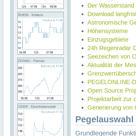
Der Wasserstand
Download langfris
RHEIN - Koblenz
Astronomische Gez
Höhensysteme
Einzugsgebiete
24h Regenradar
Seezeichen von 
DONAU - Passau
Aktualität der Me
Grenzwertübersch
PEGELONLINE-Di
Open Source Projek
Projektarbeit zur
Generierung von 
ODER - Eisenhüttenstadt
Pegelauswahl 
Grundlegende Funkti