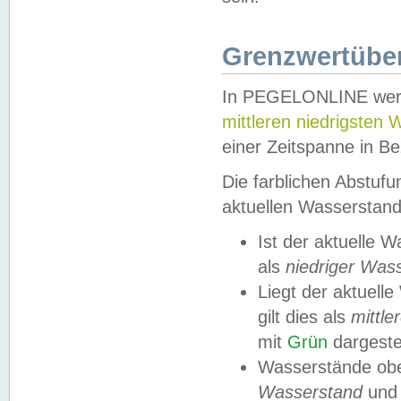
Grenzwertüber
In PEGELONLINE werde
mittleren niedrigsten
einer Zeitspanne in Be
Die farblichen Abstuf
aktuellen Wasserstand
Ist der aktuelle 
als
niedriger Was
Liegt der aktue
gilt dies als
mittle
mit
Grün
dargestel
Wasserstände obe
Wasserstand
und