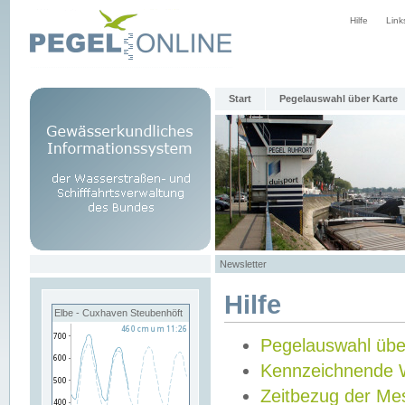
Hilfe
Link
Start
Pegelauswahl über Karte
Newsletter
Hilfe
Elbe - Cuxhaven Steubenhöft
Pegelauswahl übe
Kennzeichnende 
Zeitbezug der Me