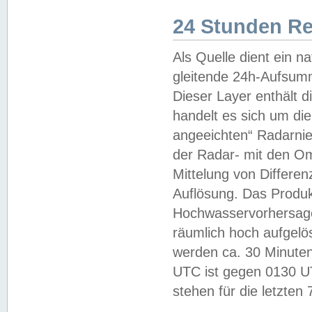
24 Stunden R
Als Quelle dient ein n
gleitende 24h-Aufsum
Dieser Layer enthält
handelt es sich um di
angeeichten“ Radarnie
der Radar- mit den O
Mittelung von Differe
Auflösung. Das Produk
Hochwasservorhersagez
räumlich hoch aufgelö
werden ca. 30 Minuten
UTC ist gegen 0130 UTC
stehen für die letzten