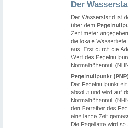
Der Wasserst
Der Wasserstand ist d
über dem
Pegelnullp
Zentimeter angegeben
die lokale Wassertie
aus. Erst durch die A
Wert des Pegelnullpun
Normalhöhennull (NHN
Pegelnullpunkt (PNP)
Der Pegelnullpunkt ei
absolut und wird auf
Normalhöhennull (NHN
den Betreiber des Pege
eine lange Zeit geme
Die Pegellatte wird s