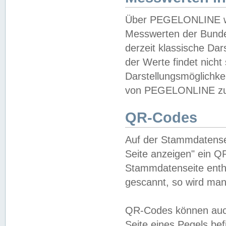
Über PEGELONLINE wer
Messwerten der Bundes
derzeit klassische Da
der Werte findet nicht 
Darstellungsmöglichkei
von PEGELONLINE zu 
QR-Codes
Auf der Stammdatensei
Seite anzeigen" ein Q
Stammdatenseite enthä
gescannt, so wird man
QR-Codes können auc
Seite eines Pegels be