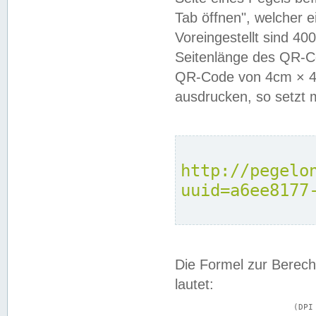
Tab öffnen", welcher 
Voreingestellt sind 4
Seitenlänge des QR-C
QR-Code von 4cm × 4c
ausdrucken, so setzt 
http://pegelo
uuid=a6ee8177
Die Formel zur Berech
lautet:
			(DPI × Druckkantenlänge in cm) ÷ 2,54 = Kantenlänge in Pixel
