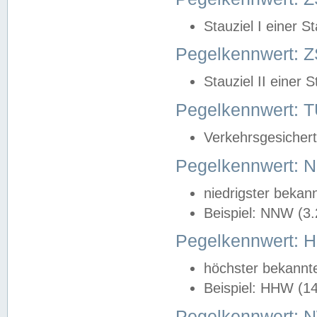
Stauziel I einer S
Pegelkennwert: Z
Stauziel II einer 
Pegelkennwert:
Verkehrsgesichert
Pegelkennwert:
niedrigster bekan
Beispiel: NNW (3
Pegelkennwert:
höchster bekannt
Beispiel: HHW (1
Pegelkennwert: 