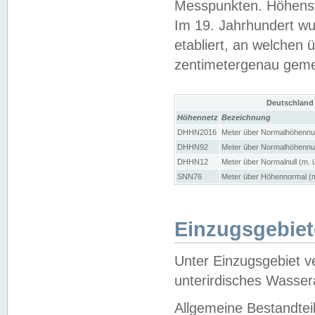
Messpunkten. Höhensy
Im 19. Jahrhundert wu
etabliert, an welchen 
zentimetergenau gem
Deutschland
Höhennetz
Bezeichnung
DHHN2016
Meter über Normalhöhennul
DHHN92
Meter über Normalhöhennul
DHHN12
Meter über Normalnull (m. 
SNN76
Meter über Höhennormal (m
Einzugsgebiet
Unter Einzugsgebiet v
unterirdisches Wasser
Allgemeine Bestandtei