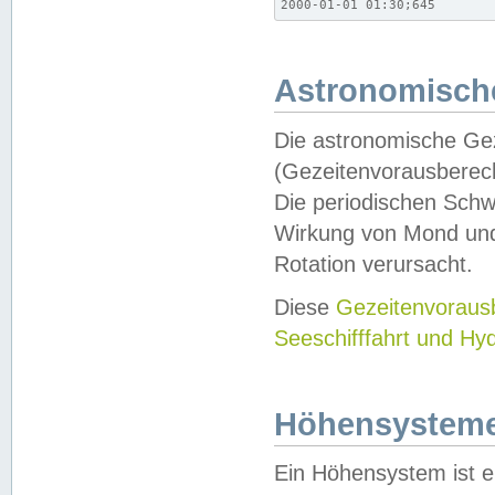
2000-01-01 01:30;645
Astronomische
Die astronomische Gez
(Gezeitenvorausberec
Die periodischen Schw
Wirkung von Mond und
Rotation verursacht.
Diese
Gezeitenvorau
Seeschifffahrt und Hy
Höhensystem
Ein Höhensystem ist e