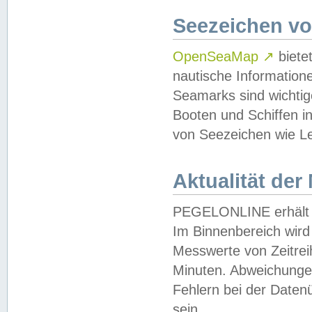
Seezeichen v
OpenSeaMap
↗
biete
nautische Information
Seamarks sind wichtig
Booten und Schiffen i
von Seezeichen wie Le
Aktualität der
PEGELONLINE erhält u
Im Binnenbereich wird 
Messwerte von Zeitreih
Minuten. Abweichungen
Fehlern bei der Daten
sein.