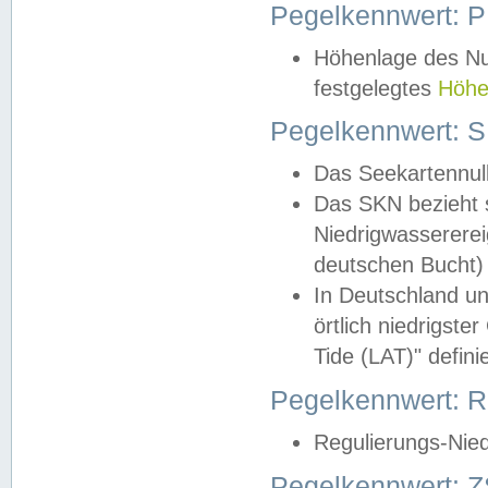
Pegelkennwert: 
Höhenlage des Nul
festgelegtes
Höhe
Pegelkennwert: 
Das Seekartennull
Das SKN bezieht s
Niedrigwassererei
deutschen Bucht) 
In Deutschland un
örtlich niedrigst
Tide (LAT)" definie
Pegelkennwert:
Regulierungs-Nie
Pegelkennwert: Z