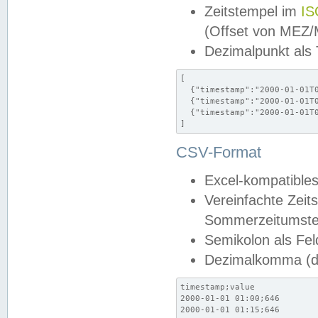
Zeitstempel im
IS
(Offset von MEZ
Dezimalpunkt als
[

  {"timestamp":"2000-01-01T0
  {"timestamp":"2000-01-01T0
  {"timestamp":"2000-01-01T0
]
CSV-Format
Excel-kompatibles
Vereinfachte Zeit
Sommerzeitumstel
Semikolon als Fel
Dezimalkomma (de
timestamp;value

2000-01-01 01:00;646

2000-01-01 01:15;646
