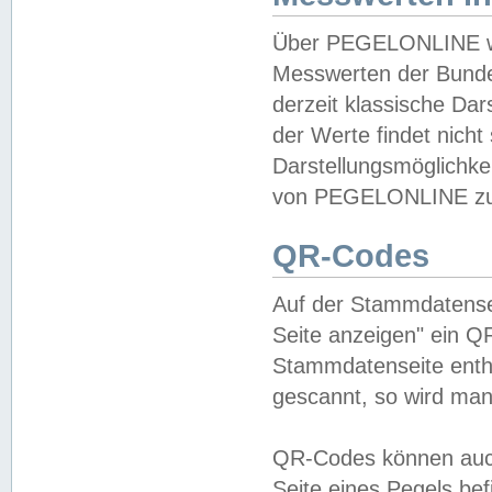
Über PEGELONLINE wer
Messwerten der Bundes
derzeit klassische Da
der Werte findet nicht 
Darstellungsmöglichkei
von PEGELONLINE zu 
QR-Codes
Auf der Stammdatensei
Seite anzeigen" ein Q
Stammdatenseite enthä
gescannt, so wird man
QR-Codes können auc
Seite eines Pegels be