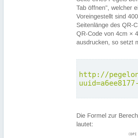
Tab öffnen", welcher 
Voreingestellt sind 4
Seitenlänge des QR-C
QR-Code von 4cm × 4c
ausdrucken, so setzt 
http://pegelo
uuid=a6ee8177
Die Formel zur Berech
lautet:
			(DPI × Druckkantenlänge in cm) ÷ 2,54 = Kantenlänge in Pixel
