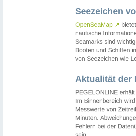
Seezeichen v
OpenSeaMap
↗
biete
nautische Information
Seamarks sind wichtig
Booten und Schiffen i
von Seezeichen wie Le
Aktualität der
PEGELONLINE erhält u
Im Binnenbereich wird 
Messwerte von Zeitreih
Minuten. Abweichungen
Fehlern bei der Daten
sein.