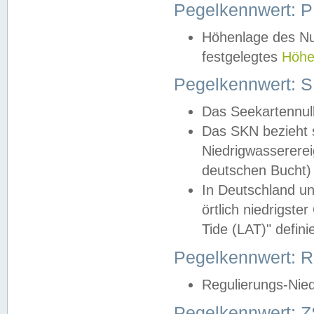
Pegelkennwert: 
Höhenlage des Nul
festgelegtes
Höhe
Pegelkennwert: 
Das Seekartennull
Das SKN bezieht s
Niedrigwassererei
deutschen Bucht) 
In Deutschland un
örtlich niedrigst
Tide (LAT)" definie
Pegelkennwert:
Regulierungs-Nie
Pegelkennwert: Z