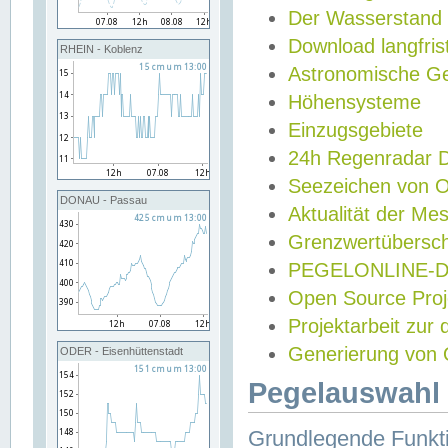
Der Wasserstand
Download langfris
RHEIN - Koblenz
Astronomische Gez
Höhensysteme
Einzugsgebiete
24h Regenradar
Seezeichen von 
DONAU - Passau
Aktualität der Me
Grenzwertübersch
PEGELONLINE-Di
Open Source Projek
Projektarbeit zur
Generierung von 
ODER - Eisenhüttenstadt
Pegelauswahl 
Grundlegende Funkti