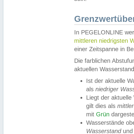
Grenzwertüber
In PEGELONLINE werde
mittleren niedrigsten
einer Zeitspanne in Be
Die farblichen Abstuf
aktuellen Wasserstand
Ist der aktuelle 
als
niedriger Was
Liegt der aktue
gilt dies als
mittle
mit
Grün
dargestel
Wasserstände obe
Wasserstand
und