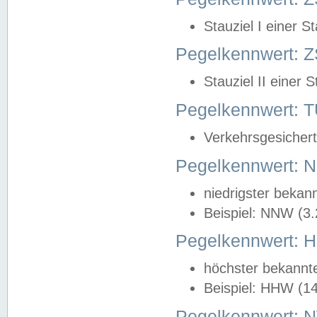
Stauziel I einer S
Pegelkennwert: Z
Stauziel II einer 
Pegelkennwert:
Verkehrsgesichert
Pegelkennwert:
niedrigster bekan
Beispiel: NNW (3
Pegelkennwert:
höchster bekannt
Beispiel: HHW (1
Pegelkennwert: 