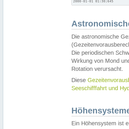
2000-01-01 01:30;645
Astronomische
Die astronomische Gez
(Gezeitenvorausberec
Die periodischen Schw
Wirkung von Mond und
Rotation verursacht.
Diese
Gezeitenvorau
Seeschifffahrt und Hy
Höhensystem
Ein Höhensystem ist e