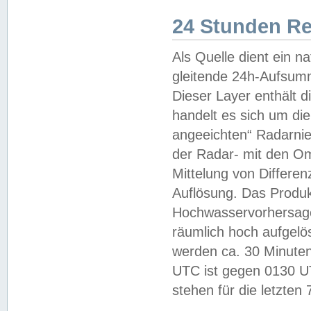
24 Stunden R
Als Quelle dient ein n
gleitende 24h-Aufsum
Dieser Layer enthält
handelt es sich um di
angeeichten“ Radarnie
der Radar- mit den O
Mittelung von Differe
Auflösung. Das Produk
Hochwasservorhersagez
räumlich hoch aufgelö
werden ca. 30 Minuten
UTC ist gegen 0130 UTC
stehen für die letzten