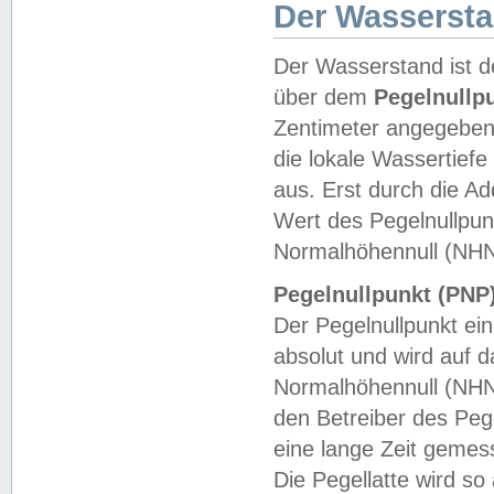
Der Wasserst
Der Wasserstand ist d
über dem
Pegelnullp
Zentimeter angegeben
die lokale Wassertie
aus. Erst durch die A
Wert des Pegelnullpun
Normalhöhennull (NHN
Pegelnullpunkt (PNP)
Der Pegelnullpunkt ei
absolut und wird auf
Normalhöhennull (NHN
den Betreiber des Pege
eine lange Zeit geme
Die Pegellatte wird s