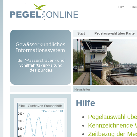
Hilfe
Link
Start
Pegelauswahl über Karte
Newsletter
Hilfe
Elbe - Cuxhaven Steubenhöft
Pegelauswahl übe
Kennzeichnende 
Zeitbezug der Me