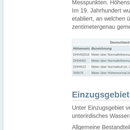
Messpunkten. Höhensy
Im 19. Jahrhundert wu
etabliert, an welchen 
zentimetergenau gem
Deutschland
Höhennetz
Bezeichnung
DHHN2016
Meter über Normalhöhennul
DHHN92
Meter über Normalhöhennul
DHHN12
Meter über Normalnull (m. 
SNN76
Meter über Höhennormal (m
Einzugsgebiet
Unter Einzugsgebiet v
unterirdisches Wasser
Allgemeine Bestandtei