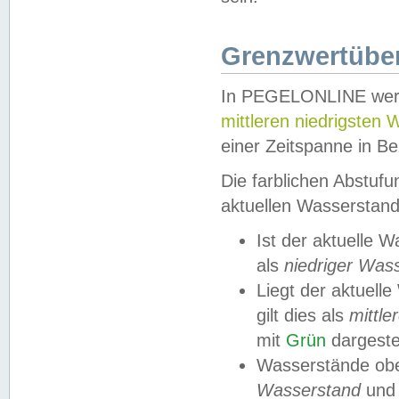
Grenzwertüber
In PEGELONLINE werde
mittleren niedrigsten
einer Zeitspanne in Be
Die farblichen Abstuf
aktuellen Wasserstand
Ist der aktuelle 
als
niedriger Was
Liegt der aktue
gilt dies als
mittle
mit
Grün
dargestel
Wasserstände obe
Wasserstand
und