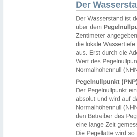
Der Wasserst
Der Wasserstand ist d
über dem
Pegelnullp
Zentimeter angegeben
die lokale Wassertie
aus. Erst durch die A
Wert des Pegelnullpun
Normalhöhennull (NHN
Pegelnullpunkt (PNP)
Der Pegelnullpunkt ei
absolut und wird auf
Normalhöhennull (NHN
den Betreiber des Pege
eine lange Zeit geme
Die Pegellatte wird s