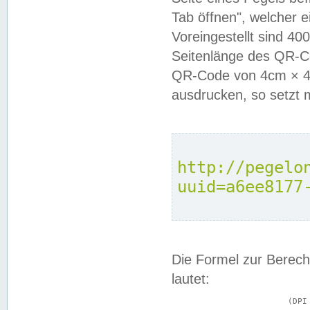
Tab öffnen", welcher 
Voreingestellt sind 4
Seitenlänge des QR-C
QR-Code von 4cm × 4c
ausdrucken, so setzt 
http://pegelo
uuid=a6ee8177
Die Formel zur Berech
lautet:
			(DPI × Druckkantenlänge in cm) ÷ 2,54 = Kantenlänge in Pixel
