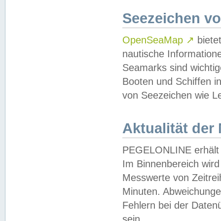
Seezeichen v
OpenSeaMap
↗
biete
nautische Information
Seamarks sind wichtig
Booten und Schiffen i
von Seezeichen wie Le
Aktualität der
PEGELONLINE erhält u
Im Binnenbereich wird 
Messwerte von Zeitreih
Minuten. Abweichungen
Fehlern bei der Daten
sein.