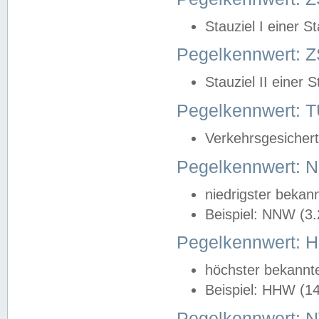
Stauziel I einer S
Pegelkennwert: Z
Stauziel II einer 
Pegelkennwert:
Verkehrsgesichert
Pegelkennwert:
niedrigster bekan
Beispiel: NNW (3
Pegelkennwert:
höchster bekannt
Beispiel: HHW (1
Pegelkennwert: 