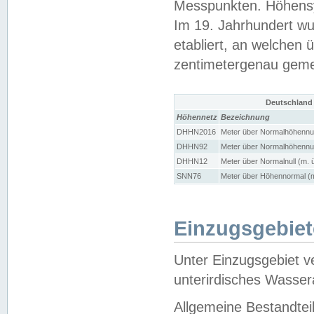
Messpunkten. Höhensy
Im 19. Jahrhundert wu
etabliert, an welchen 
zentimetergenau gem
Deutschland
Höhennetz
Bezeichnung
DHHN2016
Meter über Normalhöhennul
DHHN92
Meter über Normalhöhennul
DHHN12
Meter über Normalnull (m. 
SNN76
Meter über Höhennormal (m
Einzugsgebiet
Unter Einzugsgebiet v
unterirdisches Wasser
Allgemeine Bestandtei