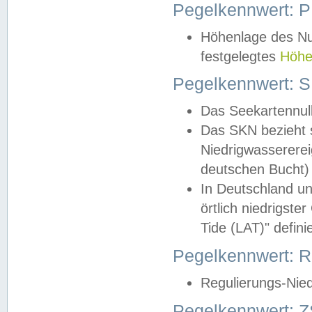
Pegelkennwert: 
Höhenlage des Nul
festgelegtes
Höhe
Pegelkennwert: 
Das Seekartennull
Das SKN bezieht s
Niedrigwassererei
deutschen Bucht) 
In Deutschland un
örtlich niedrigst
Tide (LAT)" definie
Pegelkennwert:
Regulierungs-Nie
Pegelkennwert: Z