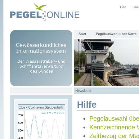
Hilfe
Link
Start
Pegelauswahl über Karte
Newsletter
Hilfe
Elbe - Cuxhaven Steubenhöft
Pegelauswahl übe
Kennzeichnende 
Zeitbezug der Me