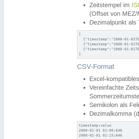
Zeitstempel im
IS
(Offset von MEZ
Dezimalpunkt als
[

  {"timestamp":"2000-01-01T0
  {"timestamp":"2000-01-01T0
  {"timestamp":"2000-01-01T0
]
CSV-Format
Excel-kompatibles
Vereinfachte Zeit
Sommerzeitumstel
Semikolon als Fel
Dezimalkomma (de
timestamp;value

2000-01-01 01:00;646

2000-01-01 01:15;646
