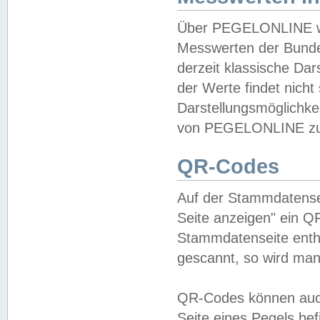
Über PEGELONLINE wer
Messwerten der Bundes
derzeit klassische Da
der Werte findet nicht 
Darstellungsmöglichkei
von PEGELONLINE zu 
QR-Codes
Auf der Stammdatensei
Seite anzeigen" ein Q
Stammdatenseite enthä
gescannt, so wird man
QR-Codes können auc
Seite eines Pegels be