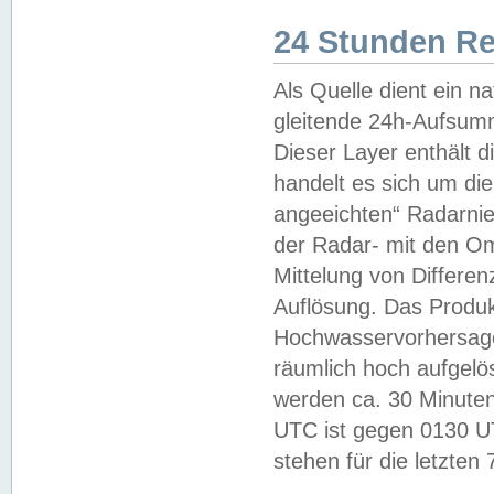
24 Stunden R
Als Quelle dient ein n
gleitende 24h-Aufsum
Dieser Layer enthält
handelt es sich um di
angeeichten“ Radarnie
der Radar- mit den O
Mittelung von Differe
Auflösung. Das Produk
Hochwasservorhersagez
räumlich hoch aufgelö
werden ca. 30 Minuten
UTC ist gegen 0130 UTC
stehen für die letzten