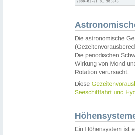
2000-01-01 01:30;645
Astronomische
Die astronomische Gez
(Gezeitenvorausberec
Die periodischen Schw
Wirkung von Mond und
Rotation verursacht.
Diese
Gezeitenvorau
Seeschifffahrt und Hy
Höhensystem
Ein Höhensystem ist e