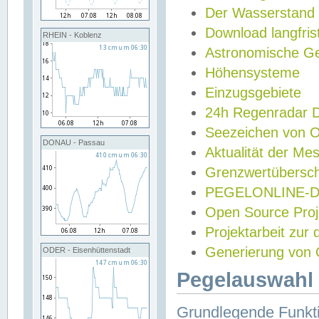
Der Wasserstand
Download langfris
RHEIN - Koblenz
Astronomische Gez
Höhensysteme
Einzugsgebiete
24h Regenradar
Seezeichen von 
DONAU - Passau
Aktualität der Me
Grenzwertübersch
PEGELONLINE-Di
Open Source Projek
Projektarbeit zur
Generierung von 
ODER - Eisenhüttenstadt
Pegelauswahl 
Grundlegende Funkti